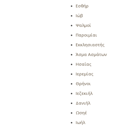
Εσθήρ
Ιώβ
Ψαλμοί
Παροιμίαι
Εκκλησιαστής
Άσμα Ασμάτων
Ησαΐας
Ιερεμίας
Θρήνοι
Ιεζεκιήλ
Δανιήλ
Ωσηέ
Ιωήλ