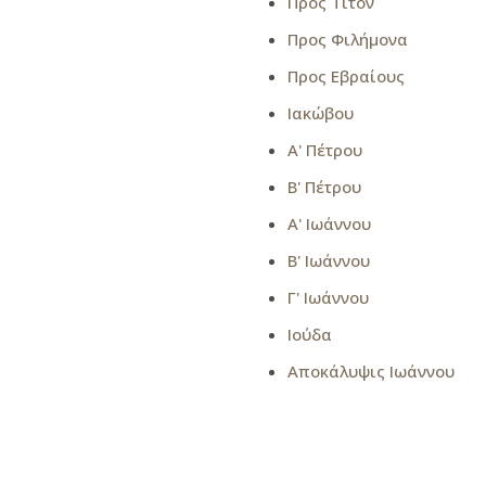
Προς Τίτον
Προς Φιλήμονα
Προς Εβραίους
Ιακώβου
Α' Πέτρου
Β' Πέτρου
Α' Ιωάννου
Β' Ιωάννου
Γ' Ιωάννου
Ιούδα
Αποκάλυψις Ιωάννου