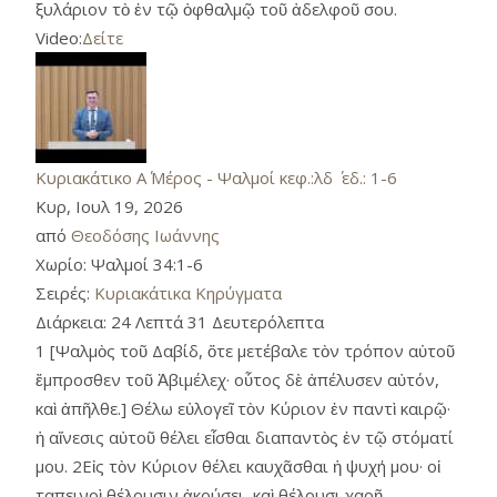
ξυλάριον τὸ ἐν τῷ ὀφθαλμῷ τοῦ ἀδελφοῦ σου.
Video:
Δείτε
Κυριακάτικο Α΄ Μέρος - Ψαλμοί κεφ.:λδ ΄ εδ.: 1-6
Κυρ, Ιουλ 19, 2026
από
Θεοδόσης Ιωάννης
Χωρίο:
Ψαλμοί 34:1-6
Σειρές:
Κυριακάτικα Κηρύγματα
Διάρκεια:
24 Λεπτά 31 Δευτερόλεπτα
1 [Ψαλμὸς τοῦ Δαβίδ, ὅτε μετέβαλε τὸν τρόπον αὑτοῦ
ἔμπροσθεν τοῦ Ἀβιμέλεχ· οὗτος δὲ ἀπέλυσεν αὐτόν,
καὶ ἀπῆλθε.] Θέλω εὐλογεῖ τὸν Κύριον ἐν παντὶ καιρῷ·
ἡ αἴνεσις αὐτοῦ θέλει εἶσθαι διαπαντὸς ἐν τῷ στόματί
μου. 2Εἰς τὸν Κύριον θέλει καυχᾶσθαι ἡ ψυχή μου· οἱ
ταπεινοὶ θέλουσιν ἀκούσει, καὶ θέλουσι χαρῆ.