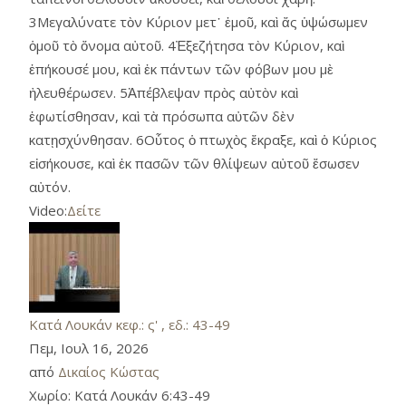
3Μεγαλύνατε τὸν Κύριον μετ᾿ ἐμοῦ, καὶ ἄς ὑψώσωμεν
ὁμοῦ τὸ ὄνομα αὐτοῦ. 4Ἐξεζήτησα τὸν Κύριον, καὶ
ἐπήκουσέ μου, καὶ ἐκ πάντων τῶν φόβων μου μὲ
ἠλευθέρωσεν. 5Ἀπέβλεψαν πρὸς αὐτὸν καὶ
ἐφωτίσθησαν, καὶ τὰ πρόσωπα αὐτῶν δὲν
κατῃσχύνθησαν. 6Οὗτος ὁ πτωχὸς ἔκραξε, καὶ ὁ Κύριος
εἰσήκουσε, καὶ ἐκ πασῶν τῶν θλίψεων αὐτοῦ ἔσωσεν
αὐτόν.
Video:
Δείτε
Κατά Λουκάν κεφ.: ς' , εδ.: 43-49
Πεμ, Ιουλ 16, 2026
από
Δικαίος Κώστας
Χωρίο:
Κατά Λουκάν 6:43-49