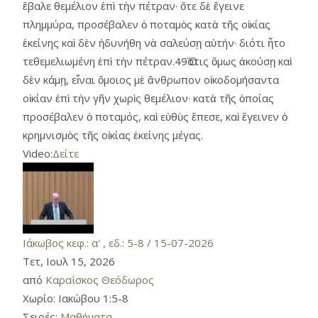
ἔβαλε θεμέλιον ἐπὶ τὴν πέτραν· ὅτε δὲ ἔγεινε
πλημμύρα, προσέβαλεν ὁ ποταμὸς κατὰ τῆς οἰκίας
ἐκείνης καὶ δὲν ἠδυνήθη νὰ σαλεύσῃ αὐτήν· διότι ἦτο
τεθεμελιωμένη ἐπὶ τὴν πέτραν.49Ὅστις ὅμως ἀκούσῃ καὶ
δὲν κάμῃ, εἶναι ὅμοιος μὲ ἄνθρωπον οἰκοδομήσαντα
οἰκίαν ἐπὶ τὴν γῆν χωρὶς θεμέλιον· κατὰ τῆς ὁποίας
προσέβαλεν ὁ ποταμός, καὶ εὐθὺς ἔπεσε, καὶ ἔγεινεν ὁ
κρημνισμὸς τῆς οἰκίας ἐκείνης μέγας.
Video:
Δείτε
Ιάκωβος κεφ.: α' , εδ.: 5-8 / 15-07-2026
Τετ, Ιουλ 15, 2026
από
Καραΐσκος Θεόδωρος
Χωρίο:
Ιακώβου 1:5-8
Σειρές:
Μαθήματα