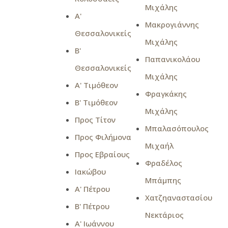
Μιχάλης
Α'
Μακρογιάννης
Θεσσαλονικείς
Μιχάλης
Β'
Παπανικολάου
Θεσσαλονικείς
Μιχάλης
Α' Τιμόθεον
Φραγκάκης
Β' Τιμόθεον
Μιχάλης
Προς Τίτον
Μπαλασόπουλος
Προς Φιλήμονα
Μιχαήλ
Προς Εβραίους
Φραδέλος
Ιακώβου
Μπάμπης
Α' Πέτρου
Χατζηαναστασίου
Β' Πέτρου
Νεκτάριος
Α' Ιωάννου