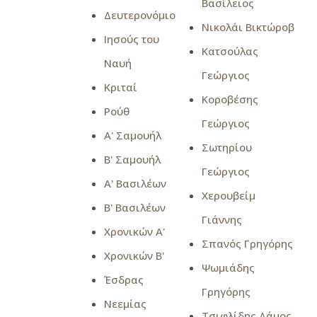
Βασίλειος
Δευτερονόμιο
Νικολάι Βικτώροβ
Ιησούς του
Κατσούλας
Ναυή
Γεώργιος
Κριταί
Κοροβέσης
Ρούθ
Γεώργιος
Α' Σαμουήλ
Σωτηρίου
Β' Σαμουήλ
Γεώργιος
Α' Βασιλέων
Χερουβείμ
Β' Βασιλέων
Γιάννης
Χρονικών Α'
Σπανός Γρηγόρης
Χρονικών Β'
Ψωμιάδης
Έσδρας
Γρηγόρης
Νεεμίας
Τσιφλίδης Δάμος