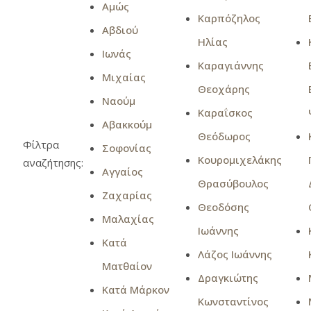
Αμώς
Καρπόζηλος
Αβδιού
Ηλίας
Ιωνάς
Καραγιάννης
Μιχαίας
Θεοχάρης
Ναούμ
Καραΐσκος
Αβακκούμ
Θεόδωρος
Φίλτρα
Σοφονίας
Κουρομιχελάκης
αναζήτησης:
Αγγαίος
Θρασύβουλος
Ζαχαρίας
Θεοδόσης
Μαλαχίας
Ιωάννης
Κατά
Λάζος Ιωάννης
Ματθαίον
Δραγκιώτης
Κατά Μάρκον
Κωνσταντίνος