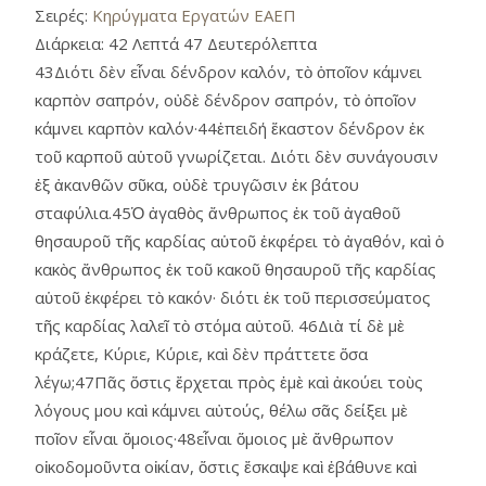
Σειρές:
Κηρύγματα Εργατών ΕΑΕΠ
Διάρκεια:
42 Λεπτά 47 Δευτερόλεπτα
43Διότι δὲν εἶναι δένδρον καλόν, τὸ ὁποῖον κάμνει
καρπὸν σαπρόν, οὐδὲ δένδρον σαπρόν, τὸ ὁποῖον
κάμνει καρπὸν καλόν·44ἐπειδή ἕκαστον δένδρον ἐκ
τοῦ καρποῦ αὑτοῦ γνωρίζεται. Διότι δὲν συνάγουσιν
ἐξ ἀκανθῶν σῦκα, οὐδὲ τρυγῶσιν ἐκ βάτου
σταφύλια.45Ὁ ἀγαθὸς ἄνθρωπος ἐκ τοῦ ἀγαθοῦ
θησαυροῦ τῆς καρδίας αὑτοῦ ἐκφέρει τὸ ἀγαθόν, καὶ ὁ
κακὸς ἄνθρωπος ἐκ τοῦ κακοῦ θησαυροῦ τῆς καρδίας
αὑτοῦ ἐκφέρει τὸ κακόν· διότι ἐκ τοῦ περισσεύματος
τῆς καρδίας λαλεῖ τὸ στόμα αὐτοῦ. 46Διὰ τί δὲ μὲ
κράζετε, Κύριε, Κύριε, καὶ δὲν πράττετε ὅσα
λέγω;47Πᾶς ὅστις ἔρχεται πρὸς ἐμὲ καὶ ἀκούει τοὺς
λόγους μου καὶ κάμνει αὐτούς, θέλω σᾶς δείξει μὲ
ποῖον εἶναι ὅμοιος·48εἶναι ὅμοιος μὲ ἄνθρωπον
οἰκοδομοῦντα οἰκίαν, ὅστις ἔσκαψε καὶ ἐβάθυνε καὶ