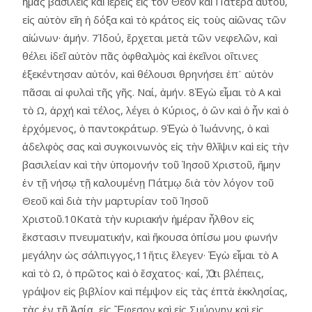
ἡμᾶς βασιλεῖς καὶ ἱερεῖς εἰς τὸν Θεὸν καὶ Πατέρα αὑτοῦ,
εἰς αὐτὸν εἴη ἡ δόξα καὶ τὸ κράτος εἰς τοὺς αἰῶνας τῶν
αἰώνων· ἀμήν. 7Ἰδού, ἔρχεται μετὰ τῶν νεφελῶν, καὶ
θέλει ἰδεῖ αὐτὸν πᾶς ὀφθαλμὸς καὶ ἐκεῖνοι οἵτινες
ἐξεκέντησαν αὐτόν, καὶ θέλουσι θρηνήσει ἐπ᾿ αὐτὸν
πᾶσαι αἱ φυλαὶ τῆς γῆς. Ναί, ἀμήν. 8Ἐγὼ εἶμαι τὸ Α καὶ
τὸ Ω, ἀρχή καὶ τέλος, λέγει ὁ Κύριος, ὁ ὤν καὶ ὁ ἦν καὶ ὁ
ἐρχόμενος, ὁ παντοκράτωρ. 9Ἐγὼ ὁ Ἰωάννης, ὁ καὶ
ἀδελφὸς σας καὶ συγκοινωνὸς εἰς τὴν θλῖψιν καὶ εἰς τὴν
βασιλείαν καὶ τὴν ὑπομονήν τοῦ Ἰησοῦ Χριστοῦ, ἤμην
ἐν τῇ νήσῳ τῇ καλουμένῃ Πάτμῳ διὰ τὸν λόγον τοῦ
Θεοῦ καὶ διὰ τὴν μαρτυρίαν τοῦ Ἰησοῦ
Χριστοῦ.10Κατὰ τὴν κυριακήν ἡμέραν ἦλθον εἰς
ἔκστασιν πνευματικήν, καὶ ἤκουσα ὀπίσω μου φωνήν
μεγάλην ὡς σάλπιγγος,11ἥτις ἔλεγεν· Ἐγὼ εἶμαι τὸ Α
καὶ τὸ Ω, ὁ πρῶτος καὶ ὁ ἔσχατος· καί, Ὅ, τι βλέπεις,
γράψον εἰς βιβλίον καὶ πέμψον εἰς τὰς ἑπτὰ ἐκκλησίας,
τὰς ἐν τῇ Ἀσίᾳ, εἰς Ἔφεσον καὶ εἰς Σμύρνην καὶ εἰς