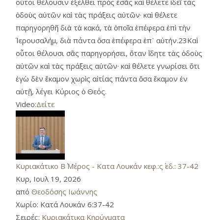
οὗτοι θέλουσιν ἐξέλθει πρὸς ἐσᾶς καὶ θέλετε ἰδεῖ τὰς
ὁδοὺς αὐτῶν καὶ τὰς πράξεις αὐτῶν· καὶ θέλετε
παρηγορηθῆ διὰ τὰ κακά, τὰ ὁποῖα ἐπέφερα ἐπὶ τὴν
Ἱερουσαλήμ, διὰ πάντα ὅσα ἐπέφερα ἐπ᾿ αὐτήν.23Καὶ
οὗτοι θέλουσι σᾶς παρηγορήσει, ὅταν ἴδητε τὰς ὁδοὺς
αὐτῶν καὶ τὰς πράξεις αὐτῶν· καὶ θέλετε γνωρίσει ὅτι
ἐγὼ δὲν ἔκαμον χωρὶς αἰτίας πάντα ὅσα ἔκαμον ἐν
αὐτῇ, λέγει Κύριος ὁ Θεός.
Video:
Δείτε
Κυριακάτικο Β΄ Μέρος - Κατα Λουκάν κεφ.:ς΄ εδ.: 37-42
Κυρ, Ιουλ 19, 2026
από
Θεοδόσης Ιωάννης
Χωρίο:
Κατά Λουκάν 6:37-42
Σειρές:
Κυριακάτικα Κηρύγματα