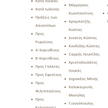
Κατά Λουκάν
Μέρμηγκας
Κατά Ιωάννην
Κωνσταντίνος
Πράξεις των
Αραμπατζής
Αποστόλων
Κώστας
Προς
Δικαίος Κώστας
Ρωμαίους
Κονδύλης Κώστας
Α' Κορινθίους
Σαρρής Λεωνίδας
Β' Κορινθίους
Χριστοδουλάτος
Προς Γαλάτας
Λουκάς
Προς Εφεσίους
Δημακέας Μένης
Προς
Καλοκαιρινός
Φιλιππησίους
Μανώλης
Προς
Γιαννόπουλος
Κολοσσαείς