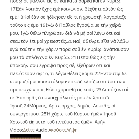
πόσῳ δὲ μᾶλλον εἰς σὲ καὶ κατὰ σάρκα καὶ ἐν Κυρίῳ.
17Ἐὰν λοιπὸν ἔχῃς ἐμὲ κοινωνόν, δέχθητι αὐτὸν ὡς
ἐμέ.18Καὶ ἐὰν σὲ ἠδίκησεν εἴς τι ἤ χρεωστῇ, λογαρίαζε
τοῦτο εἰς ἐμέ· 19ἐγὼ ὁ Παῦλος ἔγραψα μὲ τὴν χεῖρά
μου, ἐγὼ θέλω πληρώσει· διὰ νὰ μή σοὶ λέγω ὅτι καὶ
σεαυτὸν ἔτι μοὶ χρεωστεῖς.20Ναί, ἀδελφέ, εἴθε νὰ λάβω
ἐγὼ ταύτην τὴν χάριν παρὰ σοῦ ἐν Κυρίῳ· ἀνάπαυσόν
μου τὰ σπλάγχνα ἐν Κυρίῳ. 21Πεποιθὼς εἰς τὴν
ὑπακοήν σου ἔγραψα πρὸς σέ, ἐξεύρων ὅτι καὶ
πλειότερον ἀφ᾿ ὅ, τι λέγω θέλεις κάμει.22Ἐνταυτῷ δὲ
ἑτοίμαζέ μοι καὶ κατάλυμα· ἐπειδή ἐλπίζω ὅτι διὰ τῶν
προσευχῶν σας θέλω χαρισθῆ εἰς ἐσᾶς. 23Ἀσπάζονταί
σε Ἐπαφρᾶς ὁ συναιχμάλωτός μου ἐν Χριστῷ
Ἰησοῦ,24Μάρκος, Ἀρίσταρχος, Δημᾶς, Λουκᾶς, οἱ
συνεργοὶ μου. 25Ἡ χάρις τοῦ Κυρίου ἡμῶν Ἰησοῦ
Χριστοῦ εἴη μετὰ τοῦ πνεύματος ὑμῶν. Ἀμήν.
Video:
Δείτε
Audio:
Ακούστε
Λήψη