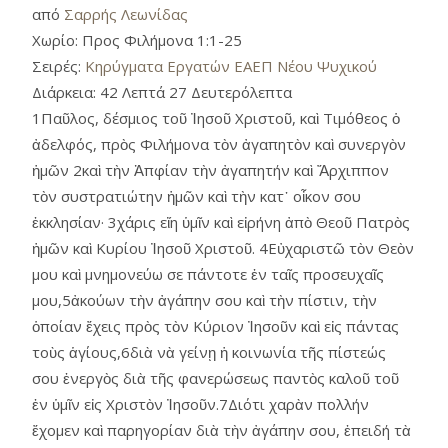
από
Σαρρής Λεωνίδας
Χωρίο:
Προς Φιλήμονα 1:1-25
Σειρές:
Κηρύγματα Εργατών ΕΑΕΠ Νέου Ψυχικού
Διάρκεια:
42 Λεπτά 27 Δευτερόλεπτα
1Παῦλος, δέσμιος τοῦ Ἰησοῦ Χριστοῦ, καὶ Τιμόθεος ὁ
ἀδελφός, πρὸς Φιλήμονα τὸν ἀγαπητὸν καὶ συνεργὸν
ἡμῶν 2καὶ τὴν Ἀπφίαν τὴν ἀγαπητήν καὶ Ἄρχιππον
τὸν συστρατιώτην ἡμῶν καὶ τὴν κατ᾿ οἶκον σου
ἐκκλησίαν· 3χάρις εἴη ὑμῖν καὶ εἰρήνη ἀπὸ Θεοῦ Πατρὸς
ἡμῶν καὶ Κυρίου Ἰησοῦ Χριστοῦ. 4Εὐχαριστῶ τὸν Θεὸν
μου καὶ μνημονεύω σε πάντοτε ἐν ταῖς προσευχαῖς
μου,5ἀκούων τὴν ἀγάπην σου καὶ τὴν πίστιν, τὴν
ὁποίαν ἔχεις πρὸς τὸν Κύριον Ἰησοῦν καὶ εἰς πάντας
τοὺς ἁγίους,6διὰ νὰ γείνῃ ἡ κοινωνία τῆς πίστεώς
σου ἐνεργὸς διὰ τῆς φανερώσεως παντὸς καλοῦ τοῦ
ἐν ὑμῖν εἰς Χριστὸν Ἰησοῦν.7Διότι χαρὰν πολλήν
ἔχομεν καὶ παρηγορίαν διὰ τὴν ἀγάπην σου, ἐπειδή τὰ