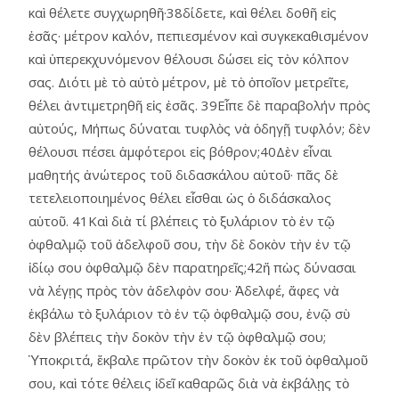
καὶ θέλετε συγχωρηθῆ·38δίδετε, καὶ θέλει δοθῆ εἰς
ἐσᾶς· μέτρον καλόν, πεπιεσμένον καὶ συγκεκαθισμένον
καὶ ὑπερεκχυνόμενον θέλουσι δώσει εἰς τὸν κόλπον
σας. Διότι μὲ τὸ αὐτὸ μέτρον, μὲ τὸ ὁποῖον μετρεῖτε,
θέλει ἀντιμετρηθῆ εἰς ἐσᾶς. 39Εἶπε δὲ παραβολήν πρὸς
αὐτούς, Μήπως δύναται τυφλὸς νὰ ὁδηγῇ τυφλόν; δὲν
θέλουσι πέσει ἁμφότεροι εἰς βόθρον;40Δὲν εἶναι
μαθητής ἀνώτερος τοῦ διδασκάλου αὑτοῦ· πᾶς δὲ
τετελειοποιημένος θέλει εἶσθαι ὡς ὁ διδάσκαλος
αὑτοῦ. 41Καὶ διὰ τί βλέπεις τὸ ξυλάριον τὸ ἐν τῷ
ὀφθαλμῷ τοῦ ἀδελφοῦ σου, τὴν δὲ δοκὸν τὴν ἐν τῷ
ἰδίῳ σου ὀφθαλμῷ δὲν παρατηρεῖς;42ἤ πὼς δύνασαι
νὰ λέγῃς πρὸς τὸν ἀδελφὸν σου· Ἀδελφέ, ἄφες νὰ
ἐκβάλω τὸ ξυλάριον τὸ ἐν τῷ ὀφθαλμῷ σου, ἐνῷ σὺ
δὲν βλέπεις τὴν δοκὸν τὴν ἐν τῷ ὀφθαλμῷ σου;
Ὑποκριτά, ἔκβαλε πρῶτον τὴν δοκὸν ἐκ τοῦ ὀφθαλμοῦ
σου, καὶ τότε θέλεις ἰδεῖ καθαρῶς διὰ νὰ ἐκβάλῃς τὸ