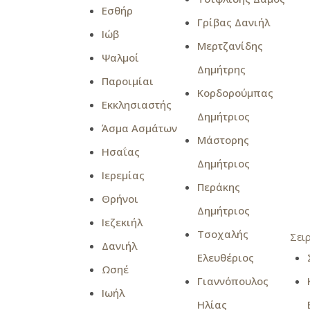
Εσθήρ
Γρίβας Δανιήλ
Ιώβ
Μερτζανίδης
Ψαλμοί
Δημήτρης
Παροιμίαι
Κορδορούμπας
Εκκλησιαστής
Δημήτριος
Άσμα Ασμάτων
Μάστορης
Ησαΐας
Δημήτριος
Ιερεμίας
Περάκης
Θρήνοι
Δημήτριος
Ιεζεκιήλ
Τσοχαλής
Σει
Δανιήλ
Ελευθέριος
Ωσηέ
Γιαννόπουλος
Ιωήλ
Ηλίας