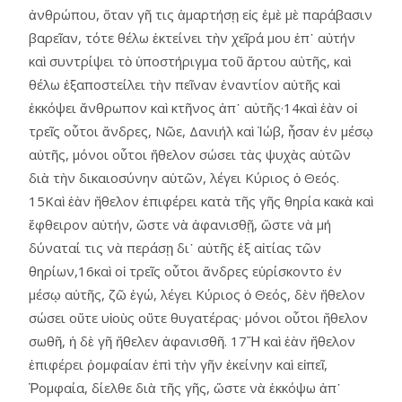
ἀνθρώπου, ὅταν γῆ τις ἁμαρτήσῃ εἰς ἐμὲ μὲ παράβασιν
βαρεῖαν, τότε θέλω ἐκτείνει τὴν χεῖρά μου ἐπ᾿ αὐτήν
καὶ συντρίψει τὸ ὑποστήριγμα τοῦ ἄρτου αὐτῆς, καὶ
θέλω ἐξαποστείλει τὴν πεῖναν ἐναντίον αὐτῆς καὶ
ἐκκόψει ἄνθρωπον καὶ κτῆνος ἀπ᾿ αὐτῆς·14καὶ ἐὰν οἱ
τρεῖς οὗτοι ἄνδρες, Νῶε, Δανιήλ καὶ Ἰώβ, ἦσαν ἐν μέσῳ
αὐτῆς, μόνοι οὗτοι ἤθελον σώσει τὰς ψυχὰς αὑτῶν
διὰ τὴν δικαιοσύνην αὑτῶν, λέγει Κύριος ὁ Θεός.
15Καὶ ἐὰν ἤθελον ἐπιφέρει κατὰ τῆς γῆς θηρία κακὰ καὶ
ἔφθειρον αὐτήν, ὥστε νὰ ἀφανισθῇ, ὥστε νὰ μή
δύναταί τις νὰ περάσῃ δι᾿ αὐτῆς ἐξ αἰτίας τῶν
θηρίων,16καὶ οἱ τρεῖς οὗτοι ἄνδρες εὑρίσκοντο ἐν
μέσῳ αὐτῆς, ζῶ ἐγώ, λέγει Κύριος ὁ Θεός, δὲν ἤθελον
σώσει οὔτε υἱοὺς οὔτε θυγατέρας· μόνοι οὗτοι ἤθελον
σωθῆ, ἡ δὲ γῆ ἤθελεν ἀφανισθῆ. 17Ἤ καὶ ἐὰν ἤθελον
ἐπιφέρει ῥομφαίαν ἐπὶ τὴν γῆν ἐκείνην καὶ εἰπεῖ,
Ῥομφαία, δίελθε διὰ τῆς γῆς, ὥστε νὰ ἐκκόψω ἀπ᾿