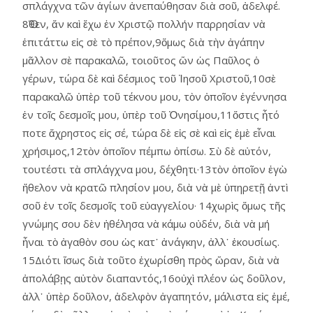
σπλάγχνα τῶν ἁγίων ἀνεπαύθησαν διὰ σοῦ, ἀδελφέ.
8Ὅθεν, ἄν καὶ ἔχω ἐν Χριστῷ πολλήν παρρησίαν νὰ
ἐπιτάττω εἰς σὲ τὸ πρέπον,9ὅμως διὰ τὴν ἀγάπην
μᾶλλον σὲ παρακαλῶ, τοιοῦτος ὤν ὡς Παῦλος ὁ
γέρων, τώρα δὲ καὶ δέσμιος τοῦ Ἰησοῦ Χριστοῦ,10σὲ
παρακαλῶ ὑπὲρ τοῦ τέκνου μου, τὸν ὁποῖον ἐγέννησα
ἐν τοῖς δεσμοῖς μου, ὑπὲρ τοῦ Ὀνησίμου,11ὅστις ἦτό
ποτε ἄχρηστος εἰς σέ, τώρα δὲ εἰς σὲ καὶ εἰς ἐμὲ εἶναι
χρήσιμος,12τὸν ὁποῖον πέμπω ὀπίσω. Σὺ δὲ αὐτόν,
τουτέστι τὰ σπλάγχνα μου, δέχθητι·13τὸν ὁποῖον ἐγὼ
ἤθελον νὰ κρατῶ πλησίον μου, διὰ νὰ μὲ ὑπηρετῇ ἀντὶ
σοῦ ἐν τοῖς δεσμοῖς τοῦ εὐαγγελίου· 14χωρὶς ὅμως τῆς
γνώμης σου δὲν ἠθέλησα νὰ κάμω οὐδέν, διὰ νὰ μή
ἦναι τὸ ἀγαθὸν σου ὡς κατ᾿ ἀνάγκην, ἀλλ᾿ ἐκουσίως.
15Διότι ἴσως διὰ τοῦτο ἐχωρίσθη πρὸς ὥραν, διὰ νὰ
ἀπολάβῃς αὐτὸν διαπαντός,16οὐχὶ πλέον ὡς δοῦλον,
ἀλλ᾿ ὑπὲρ δοῦλον, ἀδελφὸν ἀγαπητόν, μάλιστα εἰς ἐμέ,