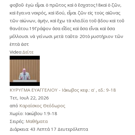
φοβοῦ· ἐγὼ εἶμαι ὁ πρῶτος καὶ ὁ ἔσχατος18καὶ ὁ ζῶν,
καὶ ἔγεινα νεκρός, καὶ ἰδού, εἶμαι ζῶν εἰς τοὺς αἰῶνας
τῶν αἰώνων, ἀμήν, καὶ ἔχω τὰ κλειδία τοῦ ᾅδου καὶ τοῦ
θανάτου.19Γράψον ὅσα εἶδες καὶ ὅσα εἶναι καὶ ὅσα
μέλλουσι νὰ γείνωσι μετὰ ταῦτα· 20τὸ μυστήριον τῶν
ἑπτὰ ἀστ
Video:
Δείτε
ΚΥΡΥΓΜΑ ΕΥΑΓΓΕΛΙΟΥ - Ιάκωβος κεφ.: α' , εδ.: 9-18
Τετ, Ιουλ 22, 2026
από
Καραΐσκος Θεόδωρος
Χωρίο:
Ιακώβου 1:9-18
Σειρές:
Μαθήματα
Διάρκεια:
43 Λεπτά 17 Δευτερόλεπτα