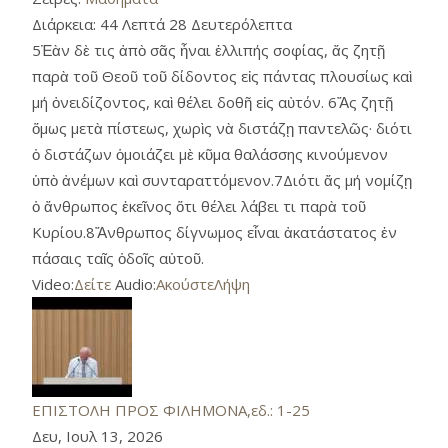
Διάρκεια:
44 Λεπτά 28 Δευτερόλεπτα
5Ἐὰν δὲ τις ἀπὸ σᾶς ἦναι ἐλλιπής σοφίας, ἄς ζητῇ
παρὰ τοῦ Θεοῦ τοῦ δίδοντος εἰς πάντας πλουσίως καὶ
μή ὀνειδίζοντος, καὶ θέλει δοθῆ εἰς αὐτόν. 6Ἄς ζητῇ
ὅμως μετὰ πίστεως, χωρὶς νὰ διστάζῃ παντελῶς· διότι
ὁ διστάζων ὁμοιάζει μὲ κῦμα θαλάσσης κινούμενον
ὑπὸ ἀνέμων καὶ συνταραττόμενον.7Διότι ἄς μή νομίζῃ
ὁ ἄνθρωπος ἐκεῖνος ὅτι θέλει λάβει τι παρὰ τοῦ
Κυρίου.8Ἄνθρωπος δίγνωμος εἶναι ἀκατάστατος ἐν
πάσαις ταῖς ὁδοῖς αὑτοῦ.
Video:
Δείτε
Audio:
Ακούστε
Λήψη
ΕΠΙΣΤΟΛΗ ΠΡΟΣ ΦΙΛΗΜΟΝΑ,εδ.: 1-25
Δευ, Ιουλ 13, 2026