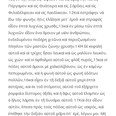
Πέργαμον καὶ εἰς Θυάτειρα καὶ εἰς Σάρδεις καὶ εἰς
Φιλαδέλφειαν καὶ εἰς Λαοδίκειαν. 12Καὶ ἐστράφην νὰ
ἴδω τὴν φωνήν, ἥτις ἐλάλησε μετ᾿ ἐμοῦ· καὶ στραφεὶς
εἶδον ἑπτὰ λυχνίας χρυσᾶς,13καὶ ἐν μέσῳ τῶν ἑπτὰ
λυχνιῶν εἶδον ἕνα ὅμοιον μὲ υἱὸν ἀνθρώπου,
ἐνδεδυμένον ποδήρη χιτῶνα καὶ περιεζωσμένον
πλησίον τῶν μαστῶν ζώνην χρυσήν.14Ἡ δὲ κεφαλή
αὐτοῦ καὶ αἱ τρίχες ἦσαν λευκαὶ καὶ ὡς μαλλίον λευκόν,
ὡς χιών· καὶ οἱ ὀφθαλμοὶ αὐτοῦ ὡς φλὸξ πυρός,15καὶ οἱ
πόδες αὐτοῦ ὅμοιοι μὲ χαλκολίβανον, ὡς ἐν καμίνῳ
πεπυρωμένοι, καὶ ἡ φωνή αὐτοῦ ὡς φωνή ὑδάτων
πολλῶν,16καὶ εἶχεν ἐν τῇ δεξιᾷ αὑτοῦ χειρὶ ἑπτὰ
ἀστέρας, καὶ ἐκ τοῦ στόματος αὐτοῦ τοῦ ἐξήρχετο
ῥομφαία δίστομος ὀξεῖα, καὶ ἡ ὄψις αὐτοῦ ἔλαμπεν ὡς
ὁ ἥλιος λάμπει ἐν τῇ δυνάμει αὑτοῦ. 17Καὶ ὅτε εἶδον
αὐτόν, ἔπεσα πρὸς τοὺς πόδας αὐτοῦ ὡς νεκρός, καὶ
ἐπέθηκε τὴν δεξιὰν αὑτοῦ χεῖρα ἐπ᾿ ἐμέ, λέγων μοι· Μή