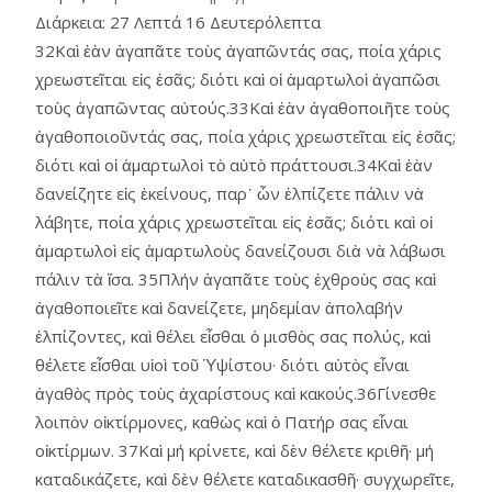
Διάρκεια:
27 Λεπτά 16 Δευτερόλεπτα
32Καὶ ἐὰν ἀγαπᾶτε τοὺς ἀγαπῶντάς σας, ποία χάρις
χρεωστεῖται εἰς ἐσᾶς; διότι καὶ οἱ ἁμαρτωλοὶ ἀγαπῶσι
τοὺς ἀγαπῶντας αὐτούς.33Καὶ ἐὰν ἀγαθοποιῆτε τοὺς
ἀγαθοποιοῦντάς σας, ποία χάρις χρεωστεῖται εἰς ἐσᾶς;
διότι καὶ οἱ ἁμαρτωλοὶ τὸ αὐτὸ πράττουσι.34Καὶ ἐὰν
δανείζητε εἰς ἐκείνους, παρ᾿ ὧν ἐλπίζετε πάλιν νὰ
λάβητε, ποία χάρις χρεωστεῖται εἰς ἐσᾶς; διότι καὶ οἱ
ἁμαρτωλοὶ εἰς ἁμαρτωλοὺς δανείζουσι διὰ νὰ λάβωσι
πάλιν τὰ ἴσα. 35Πλήν ἀγαπᾶτε τοὺς ἐχθροὺς σας καὶ
ἀγαθοποιεῖτε καὶ δανείζετε, μηδεμίαν ἀπολαβήν
ἐλπίζοντες, καὶ θέλει εἶσθαι ὁ μισθὸς σας πολύς, καὶ
θέλετε εἶσθαι υἱοὶ τοῦ Ὑψίστου· διότι αὐτὸς εἶναι
ἀγαθὸς πρὸς τοὺς ἀχαρίστους καὶ κακούς.36Γίνεσθε
λοιπὸν οἰκτίρμονες, καθὼς καὶ ὁ Πατήρ σας εἶναι
οἰκτίρμων. 37Καὶ μή κρίνετε, καὶ δὲν θέλετε κριθῆ· μή
καταδικάζετε, καὶ δὲν θέλετε καταδικασθῆ· συγχωρεῖτε,