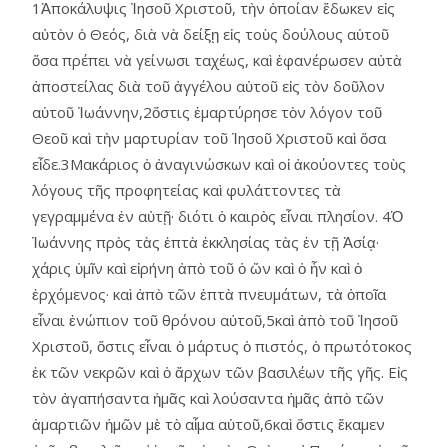
1Ἀποκάλυψις Ἰησοῦ Χριστοῦ, τὴν ὁποίαν ἔδωκεν εἰς
αὐτὸν ὁ Θεός, διὰ νὰ δείξῃ εἰς τοὺς δούλους αὑτοῦ
ὅσα πρέπει νὰ γείνωσι ταχέως, καὶ ἐφανέρωσεν αὐτὰ
ἀποστείλας διὰ τοῦ ἀγγέλου αὑτοῦ εἰς τὸν δοῦλον
αὑτοῦ Ἰωάννην,2ὅστις ἐμαρτύρησε τὸν λόγον τοῦ
Θεοῦ καὶ τὴν μαρτυρίαν τοῦ Ἰησοῦ Χριστοῦ καὶ ὅσα
εἶδε.3Μακάριος ὁ ἀναγινώσκων καὶ οἱ ἀκούοντες τοὺς
λόγους τῆς προφητείας καὶ φυλάττοντες τὰ
γεγραμμένα ἐν αὐτῇ· διότι ὁ καιρὸς εἶναι πλησίον. 4Ὁ
Ἰωάννης πρὸς τὰς ἑπτὰ ἐκκλησίας τὰς ἐν τῇ Ἀσίᾳ·
χάρις ὑμῖν καὶ εἰρήνη ἀπὸ τοῦ ὁ ὤν καὶ ὁ ἦν καὶ ὁ
ἐρχόμενος· καὶ ἀπὸ τῶν ἑπτὰ πνευμάτων, τὰ ὁποῖα
εἶναι ἐνώπιον τοῦ θρόνου αὐτοῦ,5καὶ ἀπὸ τοῦ Ἰησοῦ
Χριστοῦ, ὅστις εἶναι ὁ μάρτυς ὁ πιστός, ὁ πρωτότοκος
ἐκ τῶν νεκρῶν καὶ ὁ ἄρχων τῶν βασιλέων τῆς γῆς. Εἰς
τὸν ἀγαπήσαντα ἡμᾶς καὶ λούσαντα ἡμᾶς ἀπὸ τῶν
ἁμαρτιῶν ἡμῶν μὲ τὸ αἷμα αὑτοῦ,6καὶ ὅστις ἔκαμεν