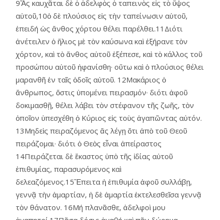
9Ἄς καυχᾶται δὲ ὁ ἀδελφὸς ὁ ταπεινὸς εἰς τὸ ὕψος
αὑτοῦ,10ὁ δὲ πλούσιος εἰς τὴν ταπείνωσιν αὑτοῦ,
ἐπειδή ὡς ἄνθος χόρτου θέλει παρέλθει.11Διότι
ἀνέτειλεν ὁ ἥλιος μὲ τὸν καύσωνα καὶ ἐξήρανε τὸν
χόρτον, καὶ τὸ ἄνθος αὐτοῦ ἐξέπεσε, καὶ τὸ κάλλος τοῦ
προσώπου αὐτοῦ ἠφανίσθη· οὕτω καὶ ὁ πλούσιος θέλει
μαρανθῆ ἐν ταῖς ὁδοῖς αὑτοῦ. 12Μακάριος ὁ
ἄνθρωπος, ὅστις ὑπομένει πειρασμόν· διότι ἀφοῦ
δοκιμασθῇ, θέλει λάβει τὸν στέφανον τῆς ζωῆς, τὸν
ὁποῖον ὑπεσχέθη ὁ Κύριος εἰς τοὺς ἀγαπῶντας αὐτόν.
13Μηδεὶς πειραζόμενος ἄς λέγῃ ὅτι ἀπὸ τοῦ Θεοῦ
πειράζομαι· διότι ὁ Θεὸς εἶναι ἀπείραστος
14Πειράζεται δὲ ἕκαστος ὑπὸ τῆς ἰδίας αὑτοῦ
ἐπιθυμίας, παρασυρόμενος καὶ
δελεαζόμενος.15Ἔπειτα ἡ ἐπιθυμία ἀφοῦ συλλάβῃ,
γεννᾷ τὴν ἁμαρτίαν, ἡ δὲ ἁμαρτία ἐκτελεσθεῖσα γεννᾷ
τὸν θάνατον. 16Μή πλανᾶσθε, ἀδελφοὶ μου
ἀγαπητοί.17Πᾶσα δόσις ἀγαθή καὶ πᾶν δώρημα