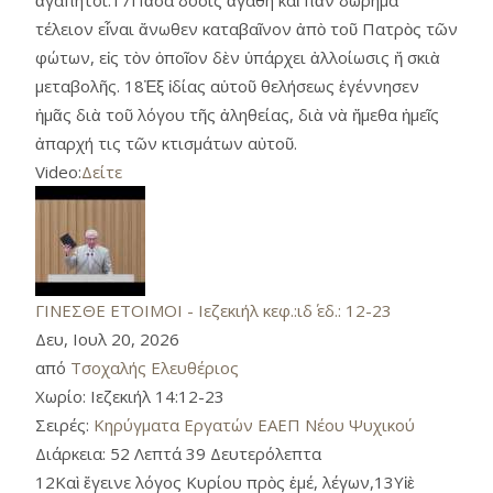
τέλειον εἶναι ἄνωθεν καταβαῖνον ἀπὸ τοῦ Πατρὸς τῶν
φώτων, εἰς τὸν ὁποῖον δὲν ὑπάρχει ἀλλοίωσις ἤ σκιὰ
μεταβολῆς. 18Ἐξ ἰδίας αὑτοῦ θελήσεως ἐγέννησεν
ἡμᾶς διὰ τοῦ λόγου τῆς ἀληθείας, διὰ νὰ ἤμεθα ἡμεῖς
ἀπαρχή τις τῶν κτισμάτων αὐτοῦ.
Video:
Δείτε
ΓΙΝΕΣΘΕ ΕΤΟΙΜΟΙ - Ιεζεκιήλ κεφ.:ιδ΄ εδ.: 12-23
Δευ, Ιουλ 20, 2026
από
Τσοχαλής Ελευθέριος
Χωρίο:
Ιεζεκιήλ 14:12-23
Σειρές:
Κηρύγματα Εργατών ΕΑΕΠ Νέου Ψυχικού
Διάρκεια:
52 Λεπτά 39 Δευτερόλεπτα
12Καὶ ἔγεινε λόγος Κυρίου πρὸς ἐμέ, λέγων,13Υἱὲ