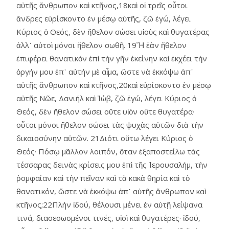
αὐτῆς ἄνθρωπον καὶ κτῆνος,18καὶ οἱ τρεῖς οὗτοι
ἄνδρες εὑρίσκοντο ἐν μέσῳ αὐτῆς, ζῶ ἐγώ, λέγει
Κύριος ὁ Θεός, δὲν ἤθελον σώσει υἱοὺς καὶ θυγατέρας
ἀλλ᾿ αὐτοὶ μόνοι ἤθελον σωθῆ. 19Ἤ ἐὰν ἤθελον
ἐπιφέρει θανατικὸν ἐπὶ τὴν γῆν ἐκείνην καὶ ἐκχέει τὴν
ὀργήν μου ἐπ᾿ αὐτήν μὲ αἷμα, ὥστε νὰ ἐκκόψω ἀπ᾿
αὐτῆς ἄνθρωπον καὶ κτῆνος,20καὶ εὑρίσκοντο ἐν μέσῳ
αὐτῆς Νῶε, Δανιήλ καὶ Ἰώβ, ζῶ ἐγώ, λέγει Κύριος ὁ
Θεός, δὲν ἤθελον σώσει οὔτε υἱὸν οὔτε θυγατέρα·
οὗτοι μόνοι ἤθελον σώσει τὰς ψυχὰς αὑτῶν διὰ τὴν
δικαιοσύνην αὑτῶν. 21Διότι οὕτω λέγει Κύριος ὁ
Θεός· Πόσῳ μᾶλλον λοιπόν, ὅταν ἐξαποστείλω τὰς
τέσσαρας δεινὰς κρίσεις μου ἐπὶ τῆς Ἱερουσαλήμ, τὴν
ῥομφαίαν καὶ τὴν πεῖναν καὶ τὰ κακὰ θηρία καὶ τὸ
θανατικόν, ὥστε νὰ ἐκκόψω ἀπ᾿ αὐτῆς ἄνθρωπον καὶ
κτῆνος;22Πλήν ἰδού, θέλουσι μένει ἐν αὐτῇ λείψανα
τινά, διασεσωσμένοι τινές, υἱοὶ καὶ θυγατέρες· ἰδού,