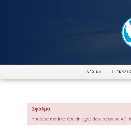
ΑΡΧΙΚΉ
Η ΕΚΚΛΗ
Σφάλμα
Youtube module: Couldn't get data because API i