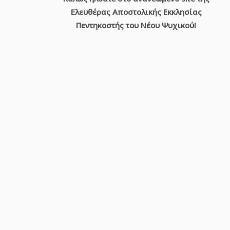
Ελευθέρα Αποστολική 
Ελευθέρας Αποστολικής Εκκλησίας
Πεντηκοστής
του Νέου Ψυχικού!
Νέου Ψυχικού
Έλθετε προς με, πάντες οι κοπιώντες και πεφορτισμέν
(Ματθαίος 11:28)