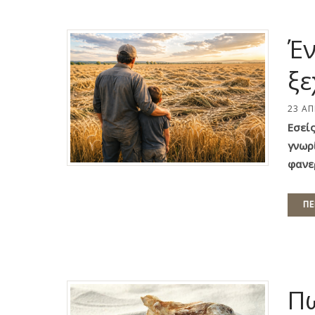
Έν
ξε
23 ΑΠ
Eσείς
γνωρ
φανε
ΠΕ
Πω