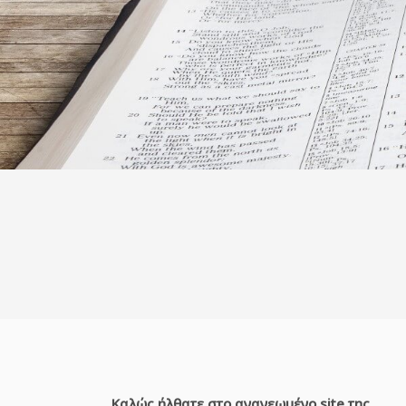
Καλώς ήλθατε στο ανανεωμένο site
της