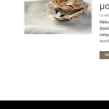
μα
16 Φ
Πάλι
ζητο
ὑπῆγ
Ματθ
ΠΕ