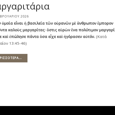
ργαριτάρια
ΕΒΡΟΥΑΡΊΟΥ 2026
ν ὁμοία εἶναι ἡ βασιλεία τῶν οὐρανῶν μὲ ἄνθρωπον ἔμπορον
ῦντα καλοὺς μαργαρίτας· ὅστις εὑρὼν ἕνα πολύτιμον μαργαρί
ε καὶ ἐπώλησε πάντα ὅσα εἶχε καὶ ἠγόρασεν αὐτόν.
(Κατά
αίον 13:45-46)
ΡΙΣΣΌΤΕΡΑ...