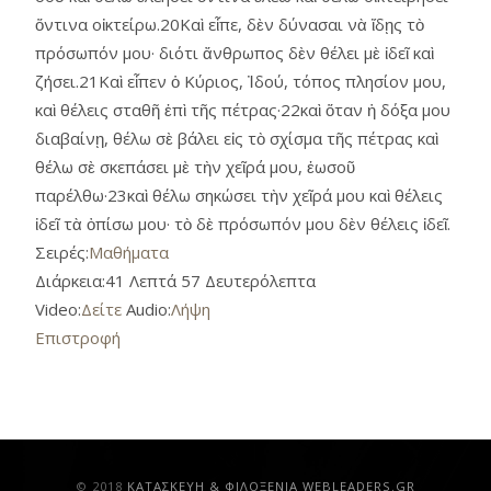
ὅντινα οἰκτείρω.20Καὶ εἶπε, δὲν δύνασαι νὰ ἴδῃς τὸ
πρόσωπόν μου· διότι ἄνθρωπος δὲν θέλει μὲ ἰδεῖ καὶ
ζήσει.21Καὶ εἶπεν ὁ Κύριος, Ἰδού, τόπος πλησίον μου,
καὶ θέλεις σταθῆ ἐπὶ τῆς πέτρας·22καὶ ὅταν ἡ δόξα μου
διαβαίνῃ, θέλω σὲ βάλει εἰς τὸ σχίσμα τῆς πέτρας καὶ
θέλω σὲ σκεπάσει μὲ τὴν χεῖρά μου, ἑωσοῦ
παρέλθω·23καὶ θέλω σηκώσει τὴν χεῖρά μου καὶ θέλεις
ἰδεῖ τὰ ὀπίσω μου· τὸ δὲ πρόσωπόν μου δὲν θέλεις ἰδεῖ.
Σειρές:
Μαθήματα
Διάρκεια:
41 Λεπτά 57 Δευτερόλεπτα
Video:
Δείτε
Audio:
Λήψη
Επιστροφή
© 2018
ΚAΤΑΣΚΕΥΗ & ΦΙΛΟΞΕΝΙΑ WEBLEADERS.GR