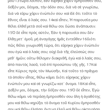
μου·13τώρα λοιπόν, ἐὰν εὕρηκα χάριν ἔμπροσθέν σου,
δεῖξόν μοι, δέομαι, τὴν ὁδὸν σου, διὰ νὰ σὲ γνωρίσω,
διὰ νὰ εὕρω χάριν ἐνώπιόν σου· καὶ ἰδὲ ὅτι τοῦτο τὸ
ἔθνος εἶναι ὁ λαὸς σου. 14καὶ εἶπεν, Ἡ παρουσία μου
θέλει ἐλθεῖ μετὰ σοῦ καὶ θέλω σοι δώσει ἀνάπαυσιν.
15Ὁ δὲ εἶπε πρὸς αὐτόν, Ἐὰν ἡ παρουσία σου δὲν
ἔλθῃ μετ᾿ ἐμοῦ, μή ἀναγάγῃς ἡμᾶς ἐντεῦθεν·16διότι
πῶς θέλει γνωρισθῆ τώρα, ὅτι εὕρηκα χάριν ἐνώπιόν
σου ἐγὼ καὶ ὁ λαὸς σου; οὐχὶ διὰ τῆς ἐλεύσεώς σου
μεθ᾿ ἡμῶν; οὕτω θέλομεν διακριθῆ, ἐγὼ καὶ ὁ λαὸς σου,
ἀπὸ παντὸς λαοῦ, τοῦ ἐπὶ προσώπου τῆς γῆς. 17Καὶ
εἶπε Κύριος πρὸς τὸν Μωϋσῆν, Καὶ τοῦτο τὸ πρᾶγμα
τὸ ὁποῖον εἶπας, θέλω κάμει διότι εὕρηκας χάριν
ἐνώπιόν μου καὶ σὲ γνωρίζω κατ᾿ ὄνομα. 18Καὶ εἶπε,
Δεῖξόν μοι, δέομαι, τὴν δόξαν σου. 19Ὁ δὲ εἶπεν, Ἐγὼ
θέλω κάμει νὰ περάσῃ ἔμπροσθέν σου ὅλη ἡ ἀγαθότης
μου καὶ θέλω κηρύξει τὸ ὄνομα τοῦ Κυρίου ἔμπροσθέν
σου καὶ θέλω ἐλεήσει ὅντινα ἐλεῶ καὶ θέλω οἰκτειρήσει