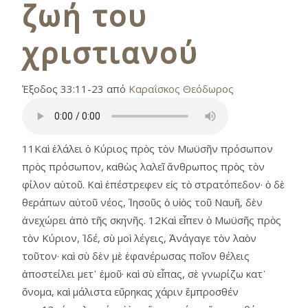
ζωή του
χριστιανού
Έξοδος 33:11-23 από
Καραΐσκος Θεόδωρος
11Καὶ ἐλάλει ὁ Κύριος πρὸς τὸν Μωϋσῆν πρόσωπον
πρὸς πρόσωπον, καθὼς λαλεῖ ἄνθρωπος πρὸς τὸν
φίλον αὑτοῦ. Καὶ ἐπέστρεφεν εἰς τὸ στρατόπεδον· ὁ δὲ
θεράπων αὐτοῦ νέος, Ἰησοῦς ὁ υἱὸς τοῦ Ναυῆ, δὲν
ἀνεχώρει ἀπὸ τῆς σκηνῆς. 12Καὶ εἶπεν ὁ Μωϋσῆς πρὸς
τὸν Κύριον, Ἰδέ, σὺ μοὶ λέγεις, Ἀνάγαγε τὸν λαὸν
τοῦτον· καὶ σὺ δὲν μὲ ἐφανέρωσας ποῖον θέλεις
ἀποστείλει μετ᾿ ἐμοῦ· καὶ σὺ εἶπας, σὲ γνωρίζω κατ᾿
ὄνομα, καὶ μάλιστα εὕρηκας χάριν ἔμπροσθέν