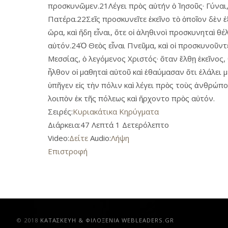
προσκυνῶμεν.21Λέγει πρὸς αὐτήν ὁ Ἰησοῦς· Γύναι, 
Πατέρα.22Σεῖς προσκυνεῖτε ἐκεῖνο τὸ ὁποῖον δὲν ἐ
ὥρα, καὶ ἤδη εἶναι, ὅτε οἱ ἀληθινοὶ προσκυνηταὶ 
αὐτόν.24Ὁ Θεὸς εἶναι Πνεῦμα, καὶ οἱ προσκυνοῦντ
Μεσσίας, ὁ λεγόμενος Χριστός· ὅταν ἔλθῃ ἐκεῖνος, 
ἦλθον οἱ μαθηταὶ αὐτοῦ καὶ ἐθαύμασαν ὅτι ἐλάλει με
ὑπῆγεν εἰς τὴν πόλιν καὶ λέγει πρὸς τοὺς ἀνθρώπ
λοιπὸν ἐκ τῆς πόλεως καὶ ἤρχοντο πρὸς αὐτόν.
Σειρές:
Κυριακάτικα Κηρύγματα
Διάρκεια:
47 Λεπτά 1 Δετερόλεπτο
Video:
Δείτε
Audio:
Λήψη
Επιστροφή
© 2018
ΚAΤΑΣΚΕΥΗ & ΦΙΛΟΞΕΝΙΑ WEBLEADERS.GR