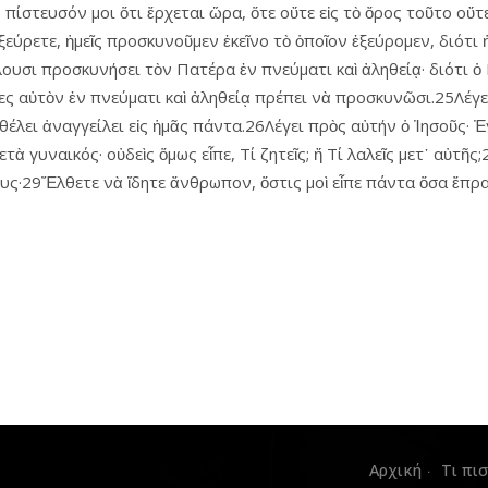
πίστευσόν μοι ὅτι ἔρχεται ὥρα, ὅτε οὔτε εἰς τὸ ὄρος τοῦτο οὔτ
ξεύρετε, ἡμεῖς προσκυνοῦμεν ἐκεῖνο τὸ ὁποῖον ἐξεύρομεν, διότι
θέλουσι προσκυνήσει τὸν Πατέρα ἐν πνεύματι καὶ ἀληθείᾳ· διότι
ες αὐτὸν ἐν πνεύματι καὶ ἀληθείᾳ πρέπει νὰ προσκυνῶσι.25Λέγει
θέλει ἀναγγείλει εἰς ἡμᾶς πάντα.26Λέγει πρὸς αὐτήν ὁ Ἰησοῦς· Ἐ
τὰ γυναικός· οὐδεὶς ὅμως εἶπε, Τί ζητεῖς; ἤ Τί λαλεῖς μετ᾿ αὐτῆ
ους·29Ἔλθετε νὰ ἴδητε ἄνθρωπον, ὅστις μοὶ εἶπε πάντα ὅσα ἔπρ
Αρχική
Τι πι