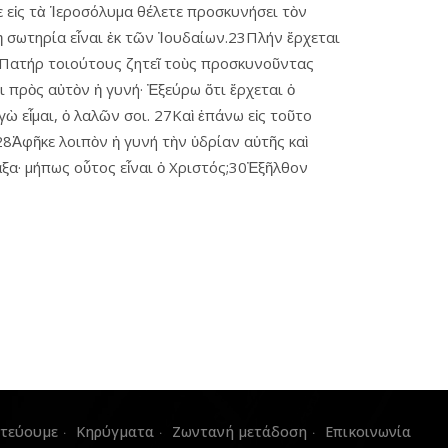
ε εἰς τὰ Ἱεροσόλυμα θέλετε προσκυνήσει τὸν
 ἡ σωτηρία εἶναι ἐκ τῶν Ἰουδαίων.23Πλήν ἔρχεται
 ὁ Πατήρ τοιούτους ζητεῖ τοὺς προσκυνοῦντας
 πρὸς αὐτὸν ἡ γυνή· Ἐξεύρω ὅτι ἔρχεται ὁ
γὼ εἶμαι, ὁ λαλῶν σοι. 27Καὶ ἐπάνω εἰς τοῦτο
ς;28Ἀφῆκε λοιπὸν ἡ γυνή τὴν ὑδρίαν αὑτῆς καὶ
αξα· μήπως οὗτος εἶναι ὁ Χριστός;30Ἐξῆλθον
στεύουμε
Κηρύγματα
Ζωντανή μετάδοση
Επικοινωνία