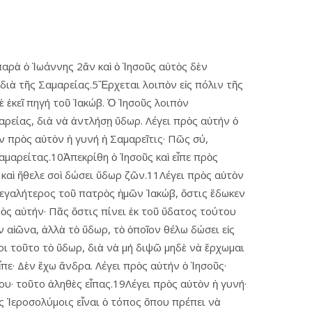
παρὰ ὁ Ἰωάννης 2ἄν καὶ ὁ Ἰησοῦς αὐτὸς δὲν
 διὰ τῆς Σαμαρείας.5Ἔρχεται λοιπὸν εἰς πόλιν τῆς
 ἐκεῖ πηγή τοῦ Ἰακώβ. Ὁ Ἰησοῦς λοιπὸν
αρείας, διὰ νὰ ἀντλήσῃ ὕδωρ. Λέγει πρὸς αὐτήν ὁ
ὸν πρὸς αὐτὸν ἡ γυνή ἡ Σαμαρεῖτις· Πῶς σύ,
Σαμαρείτας.10Ἀπεκρίθη ὁ Ἰησοῦς καὶ εἶπε πρὸς
, καὶ ἤθελε σοὶ δώσει ὕδωρ ζῶν.11Λέγει πρὸς αὐτὸν
ι μεγαλήτερος τοῦ πατρὸς ἡμῶν Ἰακώβ, ὅστις ἔδωκεν
πρὸς αὐτήν· Πᾶς ὅστις πίνει ἐκ τοῦ ὕδατος τούτου
ὸν αἰῶνα, ἀλλὰ τὸ ὕδωρ, τὸ ὁποῖον θέλω δώσει εἰς
οι τοῦτο τὸ ὕδωρ, διὰ νὰ μή διψῶ μηδὲ νὰ ἔρχωμαι
πε· Δὲν ἔχω ἄνδρα. Λέγει πρὸς αὐτήν ὁ Ἰησοῦς·
ου· τοῦτο ἀληθὲς εἶπας.19Λέγει πρὸς αὐτὸν ἡ γυνή·
ῖς Ἱεροσολύμοις εἶναι ὁ τόπος ὅπου πρέπει νὰ