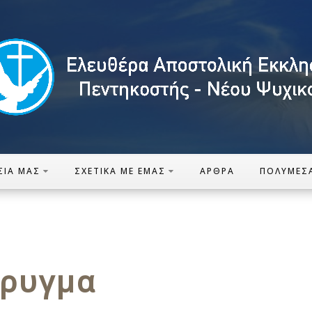
ΣΊΑ ΜΑΣ
ΣΧΕΤΙΚΆ ΜΕ ΕΜΆΣ
ΆΡΘΡΑ
ΠΟΛΥΜΈΣ
ήρυγμα