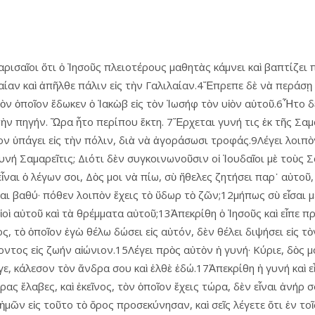
ρισαῖοι ὅτι ὁ Ἰησοῦς πλειοτέρους μαθητὰς κάμνει καὶ βαπτίζει 
δαίαν καὶ ἀπῆλθε πάλιν εἰς τὴν Γαλιλαίαν.4Ἔπρεπε δὲ νὰ περάσῃ
ὸν ὁποῖον ἔδωκεν ὁ Ἰακὼβ εἰς τὸν Ἰωσήφ τὸν υἱὸν αὑτοῦ.6Ἦτο δὲ
τὴν πηγήν. Ὥρα ἦτο περίπου ἕκτη. 7Ἔρχεται γυνή τις ἐκ τῆς Σαμ
ἶχον ὑπάγει εἰς τὴν πόλιν, διὰ νὰ ἀγοράσωσι τροφάς.9Λέγει λοιπ
 γυνή Σαμαρεῖτις; Διότι δὲν συγκοινωνοῦσιν οἱ Ἰουδαῖοι μὲ τοὺς 
ἶναι ὁ λέγων σοι, Δὸς μοι νὰ πίω, σὺ ἤθελες ζητήσει παρ᾿ αὐτοῦ
εἶναι βαθύ· πόθεν λοιπὸν ἔχεις τὸ ὕδωρ τὸ ζῶν;12μήπως σὺ εἶσα
ἱ υἱοὶ αὐτοῦ καὶ τὰ θρέμματα αὐτοῦ;13Ἀπεκρίθη ὁ Ἰησοῦς καὶ εἶπε 
ς, τὸ ὁποῖον ἐγὼ θέλω δώσει εἰς αὐτόν, δὲν θέλει διψήσει εἰς τ
ντος εἰς ζωήν αἰώνιον.15Λέγει πρὸς αὐτὸν ἡ γυνή· Κύριε, δὸς μ
, κάλεσον τὸν ἄνδρα σου καὶ ἐλθὲ ἐδώ.17Ἀπεκρίθη ἡ γυνή καὶ εἶ
ας ἔλαβες, καὶ ἐκεῖνος, τὸν ὁποῖον ἔχεις τώρα, δὲν εἶναι ἀνήρ σ
ἡμῶν εἰς τοῦτο τὸ ὄρος προσεκύνησαν, καὶ σεῖς λέγετε ὅτι ἐν το