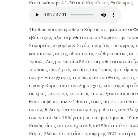
Κατά Ιωάννην 4:1-30 από
Καραΐσκος Θεόδωρος
1Καθὼς λοιπὸν ἔμαθεν ὁ Κύριος ὅτι ἤκουσαν οἱ Φα
ἐβάπτιζεν, ἀλλ᾿ οἱ μαθηταὶ αὐτοῦ 3ἀφῆκε τὴν Ἰου
Σαμαρείας λεγομένην Σιχάρ, πλησίον τοῦ ἀγροῦ, τ
κεκοπιακὼς ἐκ τῆς ὁδοιπορίας ἐκάθητο οὕτως εἰς 
Ἰησοῦς· Δὸς μοι νὰ πίω.8Διότι οἱ μαθηταὶ αὐτοῦ ε
Ἰουδαῖος ὤν, ζητεῖς νὰ πίῃς παρ᾿ ἐμοῦ, ἥτις εἶμαι
αὐτήν· Ἐὰν ἤξευρες τὴν δωρεὰν τοῦ Θεοῦ, καὶ τίς ε
ἡ γυνή· Κύριε, οὔτε ἄντλημα ἔχεις, καὶ τὸ φρέαρ 
εἰς ἡμᾶς τὸ φρέαρ, καὶ αὐτὸς ἔπιεν ἐξ αὐτοῦ καὶ ο
θέλει διψήσει πάλιν·14ὅστις ὅμως πίῃ ἐκ τοῦ ὕδατο
αὐτόν, θέλει γείνει ἐν αὐτῷ πηγή ὕδατος ἀναβλύζο
ἐδὼ νὰ ἀντλῶ. 16Λέγει πρὸς αὐτήν ὁ Ἰησοῦς· Ὕπαγε
Καλῶς εἶπας ὅτι δὲν ἔχω ἄνδρα·18διότι πέντε ἄνδρ
Κύριε, βλέπω ὅτι σὺ εἶσαι προφήτης.20Οἱ πατέρες 