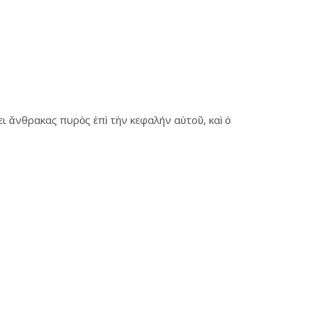
ι ἄνθρακας πυρὸς ἐπὶ τὴν κεφαλήν αὐτοῦ, καὶ ὁ