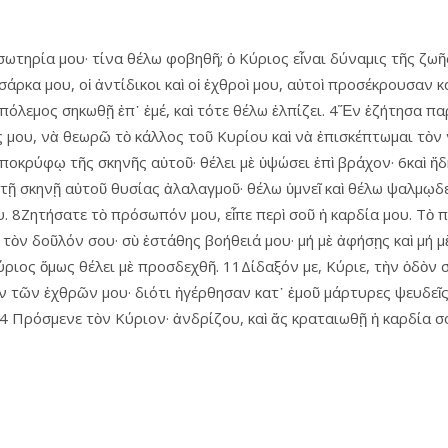
σωτηρία μου· τίνα θέλω φοβηθῆ; ὁ Κύριος εἶναι δύναμις τῆς ζωῆς
σάρκα μου, οἱ ἀντίδικοι καὶ οἱ ἐχθροὶ μου, αὐτοὶ προσέκρουσαν 
 πόλεμος σηκωθῇ ἐπ᾿ ἐμέ, καὶ τότε θέλω ἐλπίζει. 4Ἕν ἐζήτησα πα
 μου, νὰ θεωρῶ τὸ κάλλος τοῦ Κυρίου καὶ νὰ ἐπισκέπτωμαι τὸν 
 ἀποκρύφῳ τῆς σκηνῆς αὑτοῦ· θέλει μὲ ὑψώσει ἐπὶ βράχον· 6καὶ
 τῇ σκηνῇ αὐτοῦ θυσίας ἀλαλαγμοῦ· θέλω ὑμνεῖ καὶ θέλω ψαλμῳδε
ου. 8Ζητήσατε τὸ πρόσωπόν μου, εἶπε περὶ σοῦ ἡ καρδία μου. Τὸ
ὸν δοῦλόν σου· σὺ ἐστάθης βοήθειά μου· μή μὲ ἀφήσῃς καὶ μή μ
ύριος ὅμως θέλει μὲ προσδεχθῆ. 11Δίδαξόν με, Κύριε, τὴν ὁδὸν 
 τῶν ἐχθρῶν μου· διότι ἠγέρθησαν κατ᾿ ἐμοῦ μάρτυρες ψευδεῖς 
4 Πρόσμενε τὸν Κύριον· ἀνδρίζου, καὶ ἄς κραταιωθῇ ἡ καρδία σο