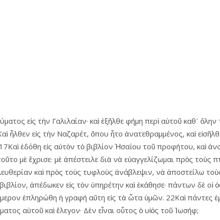
ματος εἰς τὴν Γαλιλαίαν· καὶ ἐξῆλθε φήμη περὶ αὐτοῦ καθ᾿ ὅλην
ὶ ἦλθεν εἰς τὴν Ναζαρέτ, ὅπου ἦτο ἀνατεθραμμένος, καὶ εἰσῆλθ
7Καὶ ἐδόθη εἰς αὐτὸν τὸ βιβλίον Ἡσαΐου τοῦ προφήτου, καὶ ἀνο
 τοῦτο μὲ ἔχρισε· μὲ ἀπέστειλε διὰ νὰ εὐαγγελίζωμαι πρὸς τοὺς
λευθερίαν καὶ πρὸς τοὺς τυφλοὺς ἀνάβλεψιν, νὰ ἀποστείλω το
βιβλίον, ἀπέδωκεν εἰς τὸν ὑπηρέτην καὶ ἐκάθησε· πάντων δὲ οἱ
σήμερον ἐπληρώθη ἡ γραφή αὕτη εἰς τὰ ὦτα ὑμῶν. 22Καὶ πάντες ἐ
ατος αὐτοῦ καὶ ἔλεγον· Δὲν εἶναι οὗτος ὁ υἱὸς τοῦ Ἰωσήφ;