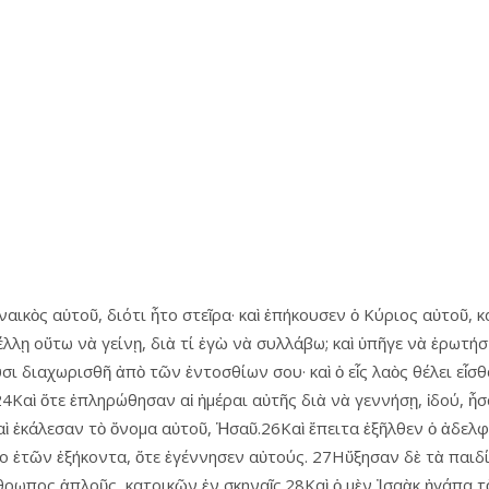
ναικὸς αὑτοῦ, διότι ἦτο στεῖρα· καὶ ἐπήκουσεν ὁ Κύριος αὐτοῦ, 
έλλῃ οὕτω νὰ γείνῃ, διὰ τί ἐγὼ νὰ συλλάβω; καὶ ὑπῆγε νὰ ἐρωτήσ
ουσι διαχωρισθῆ ἀπὸ τῶν ἐντοσθίων σου· καὶ ὁ εἷς λαὸς θέλει εἶσ
24Καὶ ὅτε ἐπληρώθησαν αἱ ἡμέραι αὐτῆς διὰ νὰ γεννήσῃ, ἰδού, ἦσ
ὶ ἐκάλεσαν τὸ ὄνομα αὐτοῦ, Ἡσαῦ.26Καὶ ἔπειτα ἐξῆλθεν ὁ ἀδελφὸ
ο ἐτῶν ἑξήκοντα, ὅτε ἐγέννησεν αὐτούς. 27Ηὔξησαν δὲ τὰ παιδί
θρωπος ἁπλοῦς, κατοικῶν ἐν σκηναῖς.28Καὶ ὁ μὲν Ἰσαὰκ ἠγάπα τὸ