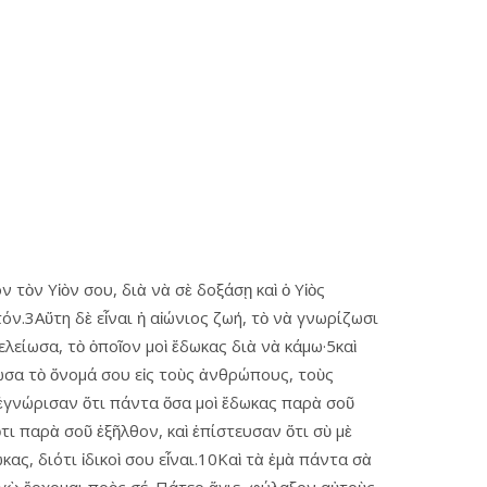
 τὸν Υἱὸν σου, διὰ νὰ σὲ δοξάσῃ καὶ ὁ Υἱὸς
ν.3Αὕτη δὲ εἶναι ἡ αἰώνιος ζωή, τὸ νὰ γνωρίζωσι
λείωσα, τὸ ὁποῖον μοὶ ἔδωκας διὰ νὰ κάμω·5καὶ
ωσα τὸ ὄνομά σου εἰς τοὺς ἀνθρώπους, τοὺς
α ἐγνώρισαν ὅτι πάντα ὅσα μοὶ ἔδωκας παρὰ σοῦ
τι παρὰ σοῦ ἐξῆλθον, καὶ ἐπίστευσαν ὅτι σὺ μὲ
ς, διότι ἰδικοὶ σου εἶναι.10Καὶ τὰ ἐμὰ πάντα σὰ