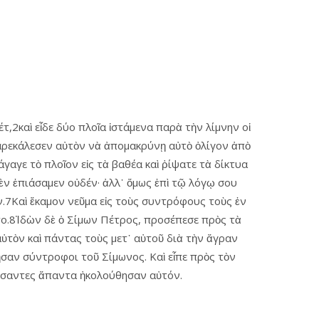
,2καὶ εἶδε δύο πλοῖα ἱστάμενα παρὰ τὴν λίμνην οἱ
παρεκάλεσεν αὐτὸν νὰ ἀπομακρύνῃ αὐτὸ ὀλίγον ἀπὸ
γαγε τὸ πλοῖον εἰς τὰ βαθέα καὶ ῥίψατε τὰ δίκτυα
δὲν ἐπιάσαμεν οὐδέν· ἀλλ᾿ ὅμως ἐπὶ τῷ λόγῳ σου
ν.7Καὶ ἔκαμον νεῦμα εἰς τοὺς συντρόφους τοὺς ἐν
το.8Ἰδὼν δὲ ὁ Σίμων Πέτρος, προσέπεσε πρὸς τὰ
ὐτὸν καὶ πάντας τοὺς μετ᾿ αὐτοῦ διὰ τὴν ἄγραν
ἦσαν σύντροφοι τοῦ Σίμωνος. Καὶ εἶπε πρὸς τὸν
φήσαντες ἅπαντα ἠκολούθησαν αὐτόν.