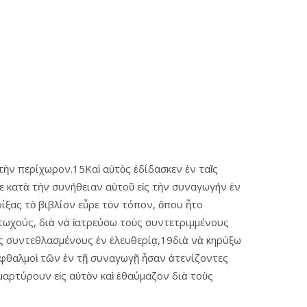
 τὴν περίχωρον.15Καὶ αὐτὸς ἐδίδασκεν ἐν ταῖς
ε κατὰ τὴν συνήθειαν αὑτοῦ εἰς τὴν συναγωγήν ἐν
ίξας τὸ βιβλίον εὗρε τὸν τόπον, ὅπου ἦτο
 πτωχούς, διὰ νὰ ἰατρεύσω τοὺς συντετριμμένους
ὺς συντεθλασμένους ἐν ἐλευθερίᾳ,19διὰ νὰ κηρύξω
 ὀφθαλμοὶ τῶν ἐν τῇ συναγωγῇ ἦσαν ἀτενίζοντες
μαρτύρουν εἰς αὐτὸν καὶ ἐθαύμαζον διὰ τοὺς