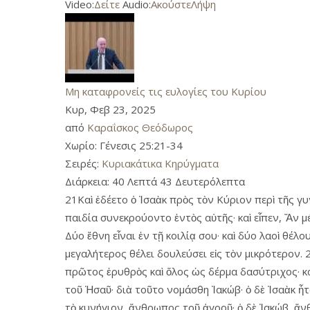
Video:
Δείτε
Audio:
Ακούστε
Λήψη
Μη καταφρονείς τις ευλογίες του Κυρίου
Κυρ, Φεβ 23, 2025
από
Καραΐσκος Θεόδωρος
Χωρίο:
Γένεσις 25:21-34
Σειρές:
Κυριακάτικα Κηρύγματα
Διάρκεια:
40 Λεπτά 43 Δευτερόλεπτα
21Καὶ ἐδέετο ὁ Ἰσαὰκ πρὸς τὸν Κύριον περὶ τῆς γυ
παιδία συνεκρούοντο ἐντὸς αὐτῆς· καὶ εἶπεν, Ἄν μ
Δύο ἔθνη εἶναι ἐν τῇ κοιλίᾳ σου· καὶ δύο λαοὶ θέλ
μεγαλήτερος θέλει δουλεύσει εἰς τὸν μικρότερον. 
πρῶτος ἐρυθρὸς καὶ ὅλος ὡς δέρμα δασύτριχος· κα
τοῦ Ἡσαῦ· διὰ τοῦτο νομάσθη Ἰακώβ· ὁ δὲ Ἰσαὰκ ἦτ
τὸ κυνήγιον, ἄνθρωπος τοῦ ἀγροῦ· ὁ δὲ Ἰακώβ, ἄν