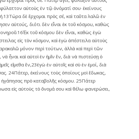
ὶ ἐγὼ ἔρχομαι πρὸς σέ. Πάτερ ἅγιε, φύλαξον αὐτοὺς
 ἐφύλαττον αὐτοὺς ἐν τῷ ὀνόματί σου· ἐκείνους
φή.13Τώρα δὲ ἔρχομαι πρὸς σέ, καὶ ταῦτα λαλῶ ἐν
σεν αὐτούς, διότι δὲν εἶναι ἐκ τοῦ κόσμου, καθὼς
πονηροῦ.16Ἐκ τοῦ κόσμου δὲν εἶναι, καθὼς ἐγὼ
στειλας εἰς τὸν κόσμον, καὶ ἐγὼ ἀπέστειλα αὐτοὺς
 παρακαλῶ μόνον περὶ τούτων, ἀλλὰ καὶ περὶ τῶν
νὰ ἦναι καὶ αὐτοὶ ἐν ἡμῖν ἕν, διὰ νὰ πιστεύσῃ ὁ
ῖς εἴμεθα ἕν,23ἐγὼ ἐν αὐτοῖς καὶ σὺ ἐν ἐμοί, διὰ
σας. 24Πάτερ, ἐκείνους τοὺς ὁποίους μοὶ ἔδωκας,
ι μὲ ἠγάπησας πρὸ καταβολῆς κόσμου. 25Πάτερ
έρωσα εἰς αὐτοὺς τὸ ὄνομά σου καὶ θέλω φανερώσει,