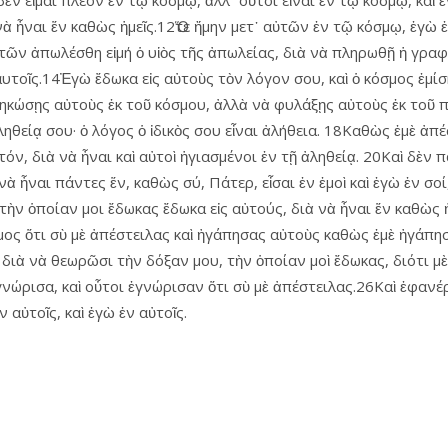
ὶ δὲν εἶμαι πλέον ἐν τῷ κόσμῳ, ἀλλ᾿ οὗτοι εἶναι ἐν τῷ κόσμῳ, κα
νὰ ἦναι ἕν καθὼς ἡμεῖς.12Ὅτε ἤμην μετ᾿ αὐτῶν ἐν τῷ κόσμῳ, ἐγὼ
ὐτῶν ἀπωλέσθη εἰμή ὁ υἱὸς τῆς ἀπωλείας, διὰ νὰ πληρωθῇ ἡ γρα
τοῖς.14Ἐγὼ ἔδωκα εἰς αὐτοὺς τὸν λόγον σου, καὶ ὁ κόσμος ἐμίση
ηκώσῃς αὐτοὺς ἐκ τοῦ κόσμου, ἀλλὰ νὰ φυλάξῃς αὐτοὺς ἐκ τοῦ 
ηθείᾳ σου· ὁ λόγος ὁ ἰδικὸς σου εἶναι ἀλήθεια. 18Καθὼς ἐμὲ ἀπέ
όν, διὰ νὰ ἦναι καὶ αὐτοὶ ἡγιασμένοι ἐν τῇ ἀληθείᾳ. 20Καὶ δὲν
ἦναι πάντες ἕν, καθὼς σύ, Πάτερ, εἶσαι ἐν ἐμοὶ καὶ ἐγὼ ἐν σοί, 
ὴν ὁποίαν μοι ἔδωκας ἔδωκα εἰς αὐτούς, διὰ νὰ ἦναι ἕν καθὼς ἡμε
όσμος ὅτι σὺ μὲ ἀπέστειλας καὶ ἠγάπησας αὐτοὺς καθὼς ἐμὲ ἠγάπη
μοῦ, διὰ νὰ θεωρῶσι τὴν δόξαν μου, τὴν ὁποίαν μοὶ ἔδωκας, διότ
 ἐγνώρισα, καὶ οὗτοι ἐγνώρισαν ὅτι σὺ μὲ ἀπέστειλας.26Καὶ ἐφαν
 αὐτοῖς, καὶ ἐγὼ ἐν αὐτοῖς.