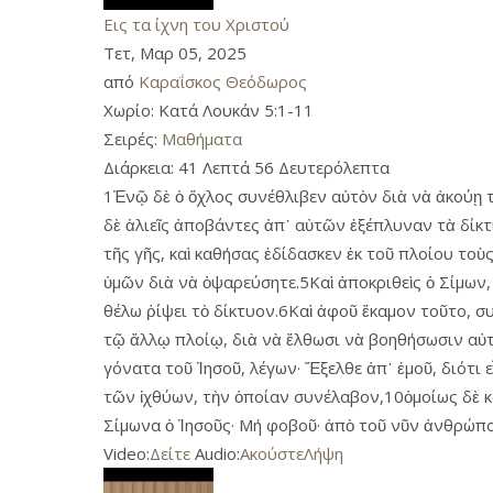
Εις τα ίχνη του Χριστού
Τετ, Μαρ 05, 2025
από
Καραΐσκος Θεόδωρος
Χωρίο:
Κατά Λουκάν 5:1-11
Σειρές:
Μαθήματα
Διάρκεια:
41 Λεπτά 56 Δευτερόλεπτα
1Ἐνῷ δὲ ὁ ὄχλος συνέθλιβεν αὐτὸν διὰ νὰ ἀκούῃ τ
δὲ ἁλιεῖς ἀποβάντες ἀπ᾿ αὐτῶν ἐξέπλυναν τὰ δίκ
τῆς γῆς, καὶ καθήσας ἐδίδασκεν ἐκ τοῦ πλοίου τοὺ
ὑμῶν διὰ νὰ ὀψαρεύσητε.5Καὶ ἀποκριθεὶς ὁ Σίμων, 
θέλω ῥίψει τὸ δίκτυον.6Καὶ ἀφοῦ ἔκαμον τοῦτο, σ
τῷ ἄλλῳ πλοίῳ, διὰ νὰ ἔλθωσι νὰ βοηθήσωσιν αὐτ
γόνατα τοῦ Ἰησοῦ, λέγων· Ἔξελθε ἀπ᾿ ἐμοῦ, διότι
τῶν ἰχθύων, τὴν ὁποίαν συνέλαβον,10ὁμοίως δὲ κα
Σίμωνα ὁ Ἰησοῦς· Μή φοβοῦ· ἀπὸ τοῦ νῦν ἀνθρώπο
Video:
Δείτε
Audio:
Ακούστε
Λήψη