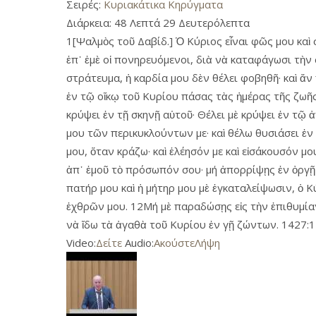
Σειρές:
Κυριακάτικα Κηρύγματα
Διάρκεια:
48 Λεπτά 29 Δευτερόλεπτα
1[Ψαλμὸς τοῦ Δαβίδ.] Ὁ Κύριος εἶναι φῶς μου καὶ 
ἐπ᾿ ἐμὲ οἱ πονηρευόμενοι, διὰ νὰ καταφάγωσι τὴν 
στράτευμα, ἡ καρδία μου δὲν θέλει φοβηθῆ· καὶ ἄν
ἐν τῷ οἴκῳ τοῦ Κυρίου πάσας τὰς ἡμέρας τῆς ζωῆς
κρύψει ἐν τῇ σκηνῇ αὑτοῦ· Θέλει μὲ κρύψει ἐν τῷ
μου τῶν περικυκλούντων με· καὶ θέλω θυσιάσει ἐν
μου, ὅταν κράζω· καὶ ἐλέησόν με καὶ εἰσάκουσόν μ
ἀπ᾿ ἐμοῦ τὸ πρόσωπόν σου· μή ἀπορρίψῃς ἐν ὀργῇ τ
πατήρ μου καὶ ἡ μήτηρ μου μὲ ἐγκαταλείψωσιν, ὁ Κ
ἐχθρῶν μου. 12Μή μὲ παραδώσῃς εἰς τὴν ἐπιθυμίαν
νὰ ἴδω τὰ ἀγαθὰ τοῦ Κυρίου ἐν γῇ ζώντων. 1427:1
Video:
Δείτε
Audio:
Ακούστε
Λήψη