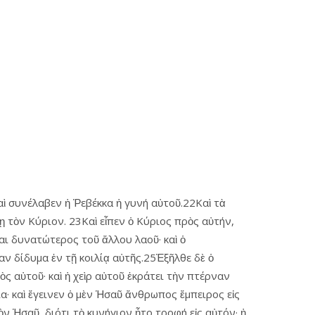
καὶ συνέλαβεν ἡ Ῥεβέκκα ἡ γυνή αὐτοῦ.22Καὶ τὰ
ῃ τὸν Κύριον. 23Καὶ εἶπεν ὁ Κύριος πρὸς αὐτήν,
θαι δυνατώτερος τοῦ ἄλλου λαοῦ· καὶ ὁ
αν δίδυμα ἐν τῇ κοιλίᾳ αὐτῆς.25Ἐξῆλθε δὲ ὁ
ς αὐτοῦ· καὶ ἡ χεὶρ αὐτοῦ ἐκράτει τὴν πτέρναν
α· καὶ ἔγεινεν ὁ μὲν Ἡσαῦ ἄνθρωπος ἔμπειρος εἰς
ν Ἡσαῦ, διότι τὸ κυνήγιον ἦτο τροφή εἰς αὐτόν· ἡ