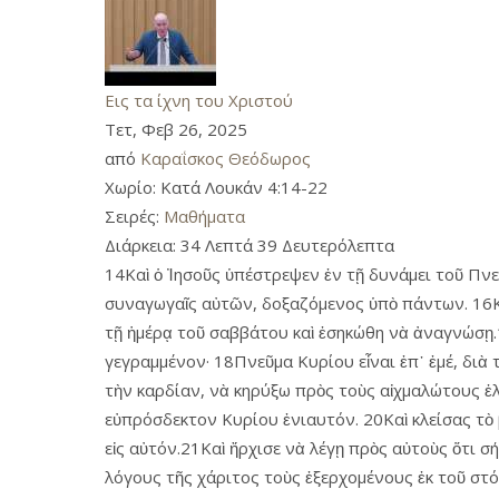
Εις τα ίχνη του Χριστού
Τετ, Φεβ 26, 2025
από
Καραΐσκος Θεόδωρος
Χωρίο:
Κατά Λουκάν 4:14-22
Σειρές:
Μαθήματα
Διάρκεια:
34 Λεπτά 39 Δευτερόλεπτα
14Καὶ ὁ Ἰησοῦς ὑπέστρεψεν ἐν τῇ δυνάμει τοῦ Πνεύ
συναγωγαῖς αὐτῶν, δοξαζόμενος ὑπὸ πάντων. 16Κα
τῇ ἡμέρᾳ τοῦ σαββάτου καὶ ἐσηκώθη νὰ ἀναγνώσῃ.1
γεγραμμένον· 18Πνεῦμα Κυρίου εἶναι ἐπ᾿ ἐμέ, διὰ
τὴν καρδίαν, νὰ κηρύξω πρὸς τοὺς αἰχμαλώτους ἐ
εὐπρόσδεκτον Κυρίου ἐνιαυτόν. 20Καὶ κλείσας τὸ 
εἰς αὐτόν.21Καὶ ἤρχισε νὰ λέγῃ πρὸς αὐτοὺς ὅτι 
λόγους τῆς χάριτος τοὺς ἐξερχομένους ἐκ τοῦ στόμ