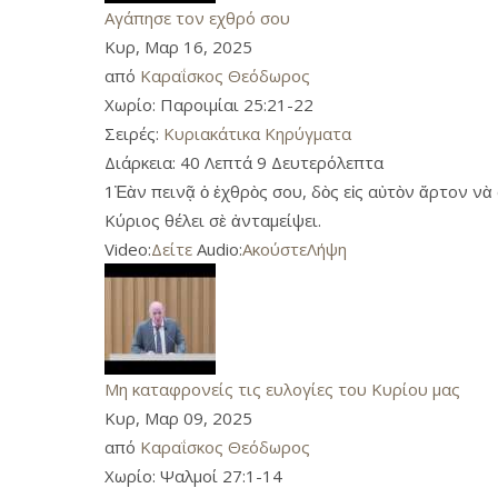
Αγάπησε τον εχθρό σου
Κυρ, Μαρ 16, 2025
από
Καραΐσκος Θεόδωρος
Χωρίο:
Παροιμίαι 25:21-22
Σειρές:
Κυριακάτικα Κηρύγματα
Διάρκεια:
40 Λεπτά 9 Δευτερόλεπτα
1Ἐὰν πεινᾷ ὁ ἐχθρὸς σου, δὸς εἰς αὐτὸν ἄρτον νὰ 
Κύριος θέλει σὲ ἀνταμείψει.
Video:
Δείτε
Audio:
Ακούστε
Λήψη
Μη καταφρονείς τις ευλογίες του Κυρίου μας
Κυρ, Μαρ 09, 2025
από
Καραΐσκος Θεόδωρος
Χωρίο:
Ψαλμοί 27:1-14