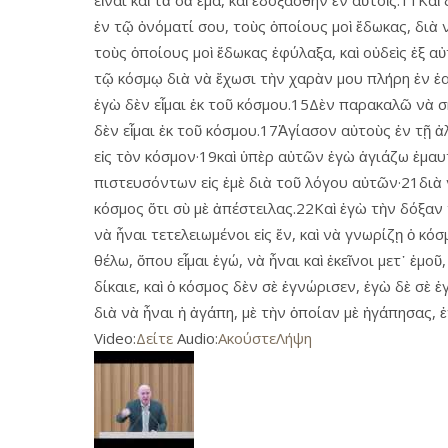
εἶναι καὶ τὰ σὰ ἐμά, καὶ ἐδοξάσθην ἐν αὐτοῖς.11Κα
ἐν τῷ ὀνόματί σου, τοὺς ὁποίους μοὶ ἔδωκας, διὰ 
τοὺς ὁποίους μοὶ ἔδωκας ἐφύλαξα, καὶ οὐδεὶς ἐξ α
τῷ κόσμῳ διὰ νὰ ἔχωσι τὴν χαρὰν μου πλήρη ἐν ἑαυ
ἐγὼ δὲν εἶμαι ἐκ τοῦ κόσμου.15Δὲν παρακαλῶ νὰ σ
δὲν εἶμαι ἐκ τοῦ κόσμου.17Ἁγίασον αὐτοὺς ἐν τῇ ἀλ
εἰς τὸν κόσμον·19καὶ ὑπὲρ αὐτῶν ἐγὼ ἁγιάζω ἐμαυτ
πιστευσόντων εἰς ἐμὲ διὰ τοῦ λόγου αὐτῶν·21διὰ νὰ 
κόσμος ὅτι σὺ μὲ ἀπέστειλας.22Καὶ ἐγὼ τὴν δόξαν τ
νὰ ἦναι τετελειωμένοι εἰς ἕν, καὶ νὰ γνωρίζῃ ὁ κ
θέλω, ὅπου εἶμαι ἐγώ, νὰ ἦναι καὶ ἐκεῖνοι μετ᾿ ἐ
δίκαιε, καὶ ὁ κόσμος δὲν σὲ ἐγνώρισεν, ἐγὼ δὲ σὲ
διὰ νὰ ἦναι ἡ ἀγάπη, μὲ τὴν ὁποίαν μὲ ἠγάπησας, ἐν
Video:
Δείτε
Audio:
Ακούστε
Λήψη