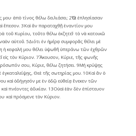
 μου· ἀπὸ τίνος θέλω δειλιάσει; 2Ὅτε ἐπλησίασαν
καὶ ἔπεσον. 3Καὶ ἄν παραταχθῇ ἐναντίον μου
ρὰ τοῦ Κυρίου, τοῦτο θέλω ἐκζητεῖ· τὸ νὰ κατοικῶ
ναὸν αὐτοῦ. 5Διότι ἐν ἡμέρᾳ συμφορᾶς θέλει μὲ
 ἤδη ἡ κεφαλή μου θέλει ὑψωθῆ ὑπεράνω τῶν ἐχθρῶν
ῖ εἰς τὸν Κύριον. 7Ἄκουσον, Κύριε, τῆς φωνῆς
 πρόσωπόν σου, Κύριε, θέλω ζητήσει. 9Μή κρύψῃς
ὲ ἐγκαταλείψῃς, Θεὲ τῆς σωτηρίας μου. 10Καὶ ἄν ὁ
σου καὶ ὁδήγησόν με ἐν ὁδῷ εὐθείᾳ ἕνεκεν τῶν
καὶ πνέοντες ἀδικίαν. 13Οὐαὶ ἐὰν δὲν ἐπίστευον
υ· καὶ πρόσμενε τὸν Κύριον.