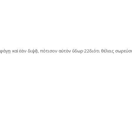
φάγῃ· καὶ ἐὰν διψᾷ, πότισον αὐτὸν ὕδωρ·22διότι θέλεις σωρεύσε