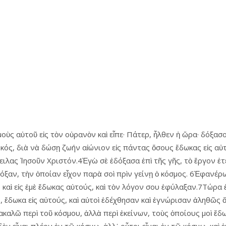
ὺς αὑτοῦ εἰς τὸν οὐρανὸν καὶ εἶπε· Πάτερ, ἦλθεν ἡ ὥρα· δόξασον
ός, διὰ νὰ δώσῃ ζωήν αἰώνιον εἰς πάντας ὅσους ἔδωκας εἰς αὐτό
ιλας Ἰησοῦν Χριστόν.4Ἐγὼ σὲ ἐδόξασα ἐπὶ τῆς γῆς, τὸ ἔργον ἐτε
όξαν, τὴν ὁποίαν εἶχον παρὰ σοὶ πρὶν γείνῃ ὁ κόσμος. 6Ἐφανέρ
ν καὶ εἰς ἐμὲ ἔδωκας αὐτούς, καὶ τὸν λόγον σου ἐφύλαξαν.7Τώρ
, ἔδωκα εἰς αὐτούς, καὶ αὐτοὶ ἐδέχθησαν καὶ ἐγνώρισαν ἀληθῶς ὅ
λῶ περὶ τοῦ κόσμου, ἀλλὰ περὶ ἐκείνων, τοὺς ὁποίους μοὶ ἔδωκα