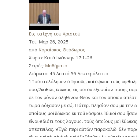
Εις τα ίχνη του Χριστού
Τετ, Μαρ 26, 2025
από
Καραΐσκος Θεόδωρος
Χωρίο:
Κατά Ιωάννην 17:1-26
Σειρές:
Μαθήματα
Διάρκεια:
45 Λεπτά 56 Δευτερόλεπτα
1Ταῦτα ἐλάλησεν ὁ Ἰησοῦς, καὶ ὕψωσε τοὺς ὀφθαλμο
σου,2καθὼς ἔδωκας εἰς αὐτὸν ἐξουσίαν πάσης σαρκ
σὲ τὸν μόνον ἀληθινὸν Θεὸν καὶ τὸν ὁποῖον ἀπέστε
τώρα δόξασόν με σύ, Πάτερ, πλησίον σου μὲ τὴν δ
ὁποίους μοὶ ἔδωκας ἐκ τοῦ κόσμου. Ἰδικοὶ σου ἦσα
εἶναι·8διότι τοὺς λόγους, τοὺς ὁποίους μοὶ ἔδωκας
ἀπέστειλας. 9Ἐγὼ περὶ αὐτῶν παρακαλῶ· δὲν παρακα