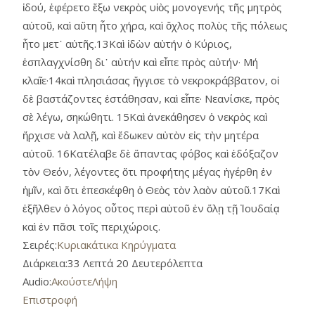
ἰδού, ἐφέρετο ἔξω νεκρὸς υἱὸς μονογενής τῆς μητρὸς
αὑτοῦ, καὶ αὕτη ἦτο χήρα, καὶ ὄχλος πολὺς τῆς πόλεως
ἦτο μετ᾿ αὐτῆς.13Καὶ ἰδὼν αὐτήν ὁ Κύριος,
ἐσπλαγχνίσθη δι᾿ αὐτήν καὶ εἶπε πρὸς αὐτήν· Μή
κλαῖε·14καὶ πλησιάσας ἤγγισε τὸ νεκροκράββατον, οἱ
δὲ βαστάζοντες ἐστάθησαν, καὶ εἶπε· Νεανίσκε, πρὸς
σὲ λέγω, σηκώθητι. 15Καὶ ἀνεκάθησεν ὁ νεκρὸς καὶ
ἤρχισε νὰ λαλῇ, καὶ ἔδωκεν αὐτὸν εἰς τὴν μητέρα
αὐτοῦ. 16Κατέλαβε δὲ ἅπαντας φόβος καὶ ἐδόξαζον
τὸν Θεόν, λέγοντες ὅτι προφήτης μέγας ἠγέρθη ἐν
ἡμῖν, καὶ ὅτι ἐπεσκέφθη ὁ Θεὸς τὸν λαὸν αὑτοῦ.17Καὶ
ἐξῆλθεν ὁ λόγος οὗτος περὶ αὐτοῦ ἐν ὅλῃ τῇ Ἰουδαίᾳ
καὶ ἐν πᾶσι τοῖς περιχώροις.
Σειρές:
Κυριακάτικα Κηρύγματα
Διάρκεια:
33 Λεπτά 20 Δευτερόλεπτα
Audio:
Ακούστε
Λήψη
Επιστροφή