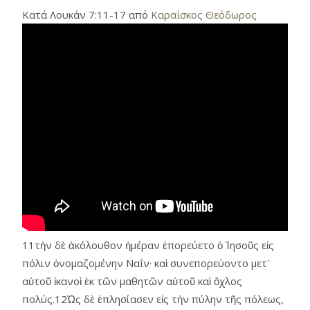
Κατά Λουκάν 7:11-17 από
Καραΐσκος Θεόδωρος
11τὴν δὲ ἀκόλουθον ἡμέραν ἐπορεύετο ὁ Ἰησοῦς εἰς
πόλιν ὀνομαζομένην Ναΐν· καὶ συνεπορεύοντο μετ᾿
αὐτοῦ ἱκανοὶ ἐκ τῶν μαθητῶν αὐτοῦ καὶ ὄχλος
πολύς.12Ὡς δὲ ἐπλησίασεν εἰς τὴν πύλην τῆς πόλεως,