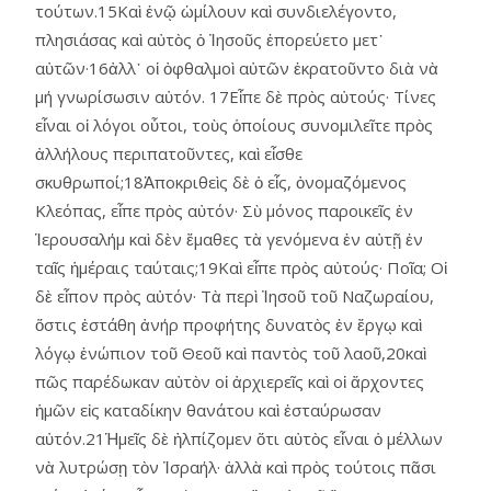
τούτων.15Καὶ ἐνῷ ὡμίλουν καὶ συνδιελέγοντο,
πλησιάσας καὶ αὐτὸς ὁ Ἰησοῦς ἐπορεύετο μετ᾿
αὐτῶν·16ἀλλ᾿ οἱ ὀφθαλμοὶ αὐτῶν ἐκρατοῦντο διὰ νὰ
μή γνωρίσωσιν αὐτόν. 17Εἶπε δὲ πρὸς αὐτούς· Τίνες
εἶναι οἱ λόγοι οὗτοι, τοὺς ὁποίους συνομιλεῖτε πρὸς
ἀλλήλους περιπατοῦντες, καὶ εἶσθε
σκυθρωποί;18Ἀποκριθεὶς δὲ ὁ εἷς, ὀνομαζόμενος
Κλεόπας, εἶπε πρὸς αὐτόν· Σὺ μόνος παροικεῖς ἐν
Ἱερουσαλήμ καὶ δὲν ἔμαθες τὰ γενόμενα ἐν αὐτῇ ἐν
ταῖς ἡμέραις ταύταις;19Καὶ εἶπε πρὸς αὐτούς· Ποῖα; Οἱ
δὲ εἶπον πρὸς αὐτόν· Τὰ περὶ Ἰησοῦ τοῦ Ναζωραίου,
ὅστις ἐστάθη ἀνήρ προφήτης δυνατὸς ἐν ἔργῳ καὶ
λόγῳ ἐνώπιον τοῦ Θεοῦ καὶ παντὸς τοῦ λαοῦ,20καὶ
πῶς παρέδωκαν αὐτὸν οἱ ἀρχιερεῖς καὶ οἱ ἄρχοντες
ἡμῶν εἰς καταδίκην θανάτου καὶ ἐσταύρωσαν
αὐτόν.21Ἡμεῖς δὲ ἠλπίζομεν ὅτι αὐτὸς εἶναι ὁ μέλλων
νὰ λυτρώσῃ τὸν Ἰσραήλ· ἀλλὰ καὶ πρὸς τούτοις πᾶσι