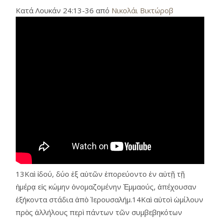
Κατά Λουκάν 24:13-36 από
Νικολάι Βικτώροβ
13Καὶ ἰδού, δύο ἐξ αὐτῶν ἐπορεύοντο ἐν αὐτῇ τῇ
ἡμέρᾳ εἰς κώμην ὀνομαζομένην Ἐμμαούς, ἀπέχουσαν
ἑξήκοντα στάδια ἀπὸ Ἱερουσαλήμ.14Καὶ αὐτοὶ ὡμίλουν
πρὸς ἀλλήλους περὶ πάντων τῶν συμβεβηκότων