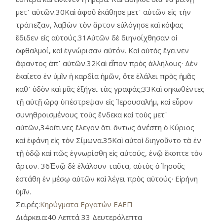
μετ᾿ αὐτῶν.30Καὶ ἀφοῦ ἐκάθησε μετ᾿ αὐτῶν εἰς τὴν
τράπεζαν, λαβὼν τὸν ἄρτον εὐλόγησε καὶ κόψας
ἔδιδεν εἰς αὐτούς.31Αὐτῶν δὲ διηνοίχθησαν οἱ
ὀφθαλμοί, καὶ ἐγνώρισαν αὐτόν. Καὶ αὐτὸς ἔγεινεν
ἄφαντος ἀπ᾿ αὐτῶν.32Καὶ εἶπον πρὸς ἀλλήλους· Δὲν
ἐκαίετο ἐν ὑμῖν ἡ καρδία ἡμῶν, ὅτε ἐλάλει πρὸς ἡμᾶς
καθ᾿ ὁδὸν καὶ μᾶς ἐξήγει τὰς γραφάς;33Καὶ σηκωθέντες
τῇ αὐτῇ ὥρᾳ ὑπέστρεψαν εἰς Ἱερουσαλήμ, καὶ εὗρον
συνηθροισμένους τοὺς ἕνδεκα καὶ τοὺς μετ᾿
αὐτῶν,34οἵτινες ἔλεγον ὅτι ὄντως ἀνέστη ὁ Κύριος
καὶ ἐφάνη εἰς τὸν Σίμωνα.35Καὶ αὐτοὶ διηγοῦντο τὰ ἐν
τῇ ὁδῷ καὶ πῶς ἐγνωρίσθη εἰς αὐτούς, ἐνῷ ἔκοπτε τὸν
ἄρτον. 36Ἐνῷ δὲ ἐλάλουν ταῦτα, αὐτὸς ὁ Ἰησοῦς
ἐστάθη ἐν μέσῳ αὐτῶν καὶ λέγει πρὸς αὐτούς· Εἰρήνη
ὑμῖν.
Σειρές:
Κηρύγματα Εργατών ΕΑΕΠ
Διάρκεια:
40 Λεπτά 33 Δευτερόλεπτα