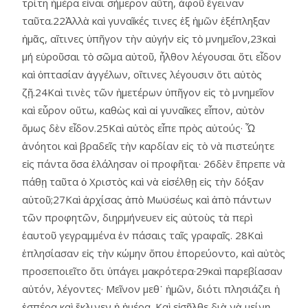
τρίτη ἡμέρα εἶναι σήμερον αὕτη, ἀφοῦ ἔγειναν
ταῦτα.22Ἀλλὰ καὶ γυναῖκές τινες ἐξ ἡμῶν ἐξέπληξαν
ἡμᾶς, αἵτινες ὑπῆγον τὴν αὐγήν εἰς τὸ μνημεῖον,23καὶ
μή εὑροῦσαι τὸ σῶμα αὐτοῦ, ἦλθον λέγουσαι ὅτι εἶδον
καὶ ὀπτασίαν ἀγγέλων, οἵτινες λέγουσιν ὅτι αὐτὸς
ζῇ.24Καὶ τινὲς τῶν ἡμετέρων ὑπῆγον εἰς τὸ μνημεῖον
καὶ εὗρον οὕτω, καθὼς καὶ αἱ γυναῖκες εἶπον, αὐτὸν
ὅμως δὲν εἶδον.25Καὶ αὐτὸς εἶπε πρὸς αὐτούς· Ὦ
ἀνόητοι καὶ βραδεῖς τὴν καρδίαν εἰς τὸ νὰ πιστεύητε
εἰς πάντα ὅσα ἐλάλησαν οἱ προφῆται· 26δὲν ἔπρεπε νὰ
πάθῃ ταῦτα ὁ Χριστὸς καὶ νὰ εἰσέλθῃ εἰς τὴν δόξαν
αὑτοῦ;27Καὶ ἀρχίσας ἀπὸ Μωϋσέως καὶ ἀπὸ πάντων
τῶν προφητῶν, διηρμήνευεν εἰς αὐτοὺς τὰ περὶ
ἑαυτοῦ γεγραμμένα ἐν πάσαις ταῖς γραφαῖς. 28Καὶ
ἐπλησίασαν εἰς τὴν κώμην ὅπου ἐπορεύοντο, καὶ αὐτὸς
προσεποιεῖτο ὅτι ὑπάγει μακρότερα·29καὶ παρεβίασαν
αὐτόν, λέγοντες· Μεῖνον μεθ᾿ ἡμῶν, διότι πλησιάζει ἡ
ἑσπέρα καὶ ἔκλινεν ἡ ἡμέρα. Καὶ εἰσῆλθε διὰ νὰ μείνῃ