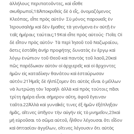
ἀλλήλους περιπατοῦντες, καὶ εἶσθε
σκυθρωποί;18Ἀποκριθεὶς δὲ ὁ εἷς, ὀνομαζόμενος
Κλεόπας, εἶπε πρὸς αὐτόν· Σὺ μόνος παροικεῖς ἐν
Ἱερουσαλήμ καὶ δὲν ἔμαθες τὰ γενόμενα ἐν αὐτῇ ἐν
ταῖς ἡμέραις ταύταις;19Καὶ εἶπε πρὸς αὐτούς· Ποῖα; Οἱ
δὲ εἶπον πρὸς αὐτόν· Τὰ περὶ Ἰησοῦ τοῦ Ναζωραίου,
ὅστις ἐστάθη ἀνήρ προφήτης δυνατὸς ἐν ἔργῳ καὶ
λόγῳ ἐνώπιον τοῦ Θεοῦ καὶ παντὸς τοῦ λαοῦ,20καὶ
πῶς παρέδωκαν αὐτὸν οἱ ἀρχιερεῖς καὶ οἱ ἄρχοντες
ἡμῶν εἰς καταδίκην θανάτου καὶ ἐσταύρωσαν
αὐτόν.21Ἡμεῖς δὲ ἠλπίζομεν ὅτι αὐτὸς εἶναι ὁ μέλλων
νὰ λυτρώσῃ τὸν Ἰσραήλ· ἀλλὰ καὶ πρὸς τούτοις πᾶσι
τρίτη ἡμέρα εἶναι σήμερον αὕτη, ἀφοῦ ἔγειναν
ταῦτα.22Ἀλλὰ καὶ γυναῖκές τινες ἐξ ἡμῶν ἐξέπληξαν
ἡμᾶς, αἵτινες ὑπῆγον τὴν αὐγήν εἰς τὸ μνημεῖον,23καὶ
μή εὑροῦσαι τὸ σῶμα αὐτοῦ, ἦλθον λέγουσαι ὅτι εἶδον
καὶ ὀπτασίαν ἀγγέλων, οἵτινες λέγουσιν ὅτι αὐτὸς