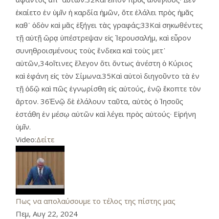
ἐκαίετο ἐν ὑμῖν ἡ καρδία ἡμῶν, ὅτε ἐλάλει πρὸς ἡμᾶς
καθ᾿ ὁδὸν καὶ μᾶς ἐξήγει τὰς γραφάς;33Καὶ σηκωθέντες
τῇ αὐτῇ ὥρᾳ ὑπέστρεψαν εἰς Ἱερουσαλήμ, καὶ εὗρον
συνηθροισμένους τοὺς ἕνδεκα καὶ τοὺς μετ᾿
αὐτῶν,34οἵτινες ἔλεγον ὅτι ὄντως ἀνέστη ὁ Κύριος
καὶ ἐφάνη εἰς τὸν Σίμωνα.35Καὶ αὐτοὶ διηγοῦντο τὰ ἐν
τῇ ὁδῷ καὶ πῶς ἐγνωρίσθη εἰς αὐτούς, ἐνῷ ἔκοπτε τὸν
ἄρτον. 36Ἐνῷ δὲ ἐλάλουν ταῦτα, αὐτὸς ὁ Ἰησοῦς
ἐστάθη ἐν μέσῳ αὐτῶν καὶ λέγει πρὸς αὐτούς· Εἰρήνη
ὑμῖν.
Video:
Δείτε
Πως να απολαύσουμε το τέλος της πίστης μας
Πεμ, Αυγ 22, 2024