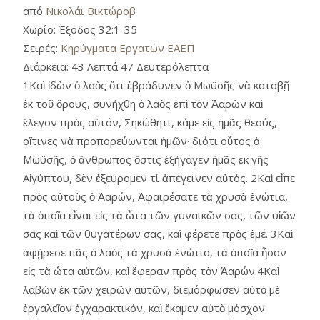
από
Νικολάι Βικτώροβ
Χωρίο:
Έξοδος 32:1-35
Σειρές:
Κηρύγματα Εργατών ΕΑΕΠ
Διάρκεια:
43 Λεπτά 47 Δευτερόλεπτα
1Καὶ ἰδὼν ὁ λαὸς ὅτι ἐβράδυνεν ὁ Μωϋσῆς νὰ καταβῇ
ἐκ τοῦ ὄρους, συνήχθη ὁ λαὸς ἐπὶ τὸν Ἀαρὼν καὶ
ἔλεγον πρὸς αὐτόν, Σηκώθητι, κάμε εἰς ἡμᾶς θεούς,
οἵτινες νὰ προπορεύωνται ἡμῶν· διότι οὗτος ὁ
Μωϋσῆς, ὁ ἄνθρωπος ὅστις ἐξήγαγεν ἡμᾶς ἐκ γῆς
Αἰγύπτου, δὲν ἐξεύρομεν τί ἀπέγεινεν αὐτός. 2Καὶ εἶπε
πρὸς αὐτοὺς ὁ Ἀαρών, Ἀφαιρέσατε τὰ χρυσὰ ἐνώτια,
τὰ ὁποῖα εἶναι εἰς τὰ ὦτα τῶν γυναικῶν σας, τῶν υἱῶν
σας καὶ τῶν θυγατέρων σας, καὶ φέρετε πρὸς ἐμέ. 3Καὶ
ἀφῄρεσε πᾶς ὁ λαὸς τὰ χρυσὰ ἐνώτια, τὰ ὁποῖα ἦσαν
εἰς τὰ ὦτα αὐτῶν, καὶ ἔφεραν πρὸς τὸν Ἀαρών.4Καὶ
λαβὼν ἐκ τῶν χειρῶν αὐτῶν, διεμόρφωσεν αὐτὸ μὲ
ἐργαλεῖον ἐγχαρακτικόν, καὶ ἔκαμεν αὐτὸ μόσχον