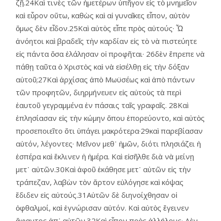
ζῇ.24Καὶ τινὲς τῶν ἡμετέρων ὑπῆγον εἰς τὸ μνημεῖον
καὶ εὗρον οὕτω, καθὼς καὶ αἱ γυναῖκες εἶπον, αὐτὸν
ὅμως δὲν εἶδον.25Καὶ αὐτὸς εἶπε πρὸς αὐτούς· Ὦ
ἀνόητοι καὶ βραδεῖς τὴν καρδίαν εἰς τὸ νὰ πιστεύητε
εἰς πάντα ὅσα ἐλάλησαν οἱ προφῆται· 26δὲν ἔπρεπε νὰ
πάθῃ ταῦτα ὁ Χριστὸς καὶ νὰ εἰσέλθῃ εἰς τὴν δόξαν
αὑτοῦ;27Καὶ ἀρχίσας ἀπὸ Μωϋσέως καὶ ἀπὸ πάντων
τῶν προφητῶν, διηρμήνευεν εἰς αὐτοὺς τὰ περὶ
ἑαυτοῦ γεγραμμένα ἐν πάσαις ταῖς γραφαῖς. 28Καὶ
ἐπλησίασαν εἰς τὴν κώμην ὅπου ἐπορεύοντο, καὶ αὐτὸς
προσεποιεῖτο ὅτι ὑπάγει μακρότερα·29καὶ παρεβίασαν
αὐτόν, λέγοντες· Μεῖνον μεθ᾿ ἡμῶν, διότι πλησιάζει ἡ
ἑσπέρα καὶ ἔκλινεν ἡ ἡμέρα. Καὶ εἰσῆλθε διὰ νὰ μείνῃ
μετ᾿ αὐτῶν.30Καὶ ἀφοῦ ἐκάθησε μετ᾿ αὐτῶν εἰς τὴν
τράπεζαν, λαβὼν τὸν ἄρτον εὐλόγησε καὶ κόψας
ἔδιδεν εἰς αὐτούς.31Αὐτῶν δὲ διηνοίχθησαν οἱ
ὀφθαλμοί, καὶ ἐγνώρισαν αὐτόν. Καὶ αὐτὸς ἔγεινεν
ἄφαντος ἀπ᾿ αὐτῶν.32Καὶ εἶπον πρὸς ἀλλήλους· Δὲν