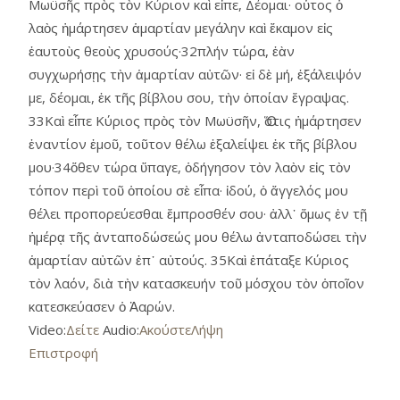
Μωϋσῆς πρὸς τὸν Κύριον καὶ εἶπε, Δέομαι· οὗτος ὁ
λαὸς ἡμάρτησεν ἁμαρτίαν μεγάλην καὶ ἔκαμον εἰς
ἑαυτοὺς θεοὺς χρυσούς·32πλήν τώρα, ἐὰν
συγχωρήσῃς τὴν ἁμαρτίαν αὐτῶν· εἰ δὲ μή, ἐξάλειψόν
με, δέομαι, ἐκ τῆς βίβλου σου, τὴν ὁποίαν ἔγραψας.
33Καὶ εἶπε Κύριος πρὸς τὸν Μωϋσῆν, Ὅστις ἡμάρτησεν
ἐναντίον ἐμοῦ, τοῦτον θέλω ἐξαλείψει ἐκ τῆς βίβλου
μου·34ὅθεν τώρα ὕπαγε, ὁδήγησον τὸν λαὸν εἰς τὸν
τόπον περὶ τοῦ ὁποίου σὲ εἶπα· ἰδού, ὁ ἄγγελός μου
θέλει προπορεύεσθαι ἔμπροσθέν σου· ἀλλ᾿ ὅμως ἐν τῇ
ἡμέρᾳ τῆς ἀνταποδώσεώς μου θέλω ἀνταποδώσει τὴν
ἁμαρτίαν αὐτῶν ἐπ᾿ αὐτούς. 35Καὶ ἐπάταξε Κύριος
τὸν λαόν, διὰ τὴν κατασκευήν τοῦ μόσχου τὸν ὁποῖον
κατεσκεύασεν ὁ Ἀαρών.
Video:
Δείτε
Audio:
Ακούστε
Λήψη
Επιστροφή