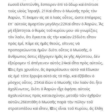
ἑωσοῦ ἐλεπτύνθη, ἔσπειρεν ἐπὶ τὸ ὕδωρ καὶ ἐπότισε
τοὺς υἱοὺς Ἰσραήλ. 21Καὶ εἶπεν ὁ Μωϋσῆς πρὸς τὸν
Ἀαρών, Τί ἔκαμεν εἰς σὲ ὁ λαὸς οὗτος, ὥστε ἐπέφερες
ἐπ᾿ αὐτοὺς ἁμαρτίαν μεγάλην;22Καὶ εἶπεν ὁ Ἀαρών, Ἄς
μή ἐξάπτηται ὁ θυμὸς τοῦ κυρίου μου· σὺ γνωρίζεις
τὸν λαόν, ὅτι ἔγκειται εἰς τὴν κακίαν·23διότι εἶπον
πρὸς ἐμέ, Κάμε εἰς ἡμᾶς θεούς, οἵτινες νὰ
προπορεύωνται ἡμῶν· διότι οὗτος ὁ Μωϋσῆς, ὁ
ἄνθρωπος ὅστις ἐξήγαγεν ἡμᾶς ἐκ γῆς Αἰγύπτου, δὲν
ἐξεύρομεν τί ἀπέγεινεν αὐτός·24καὶ εἶπα πρὸς αὐτούς,
Ὅστις ἔχει χρυσίον, ἄς ἀφαιρέσωσιν αὐτὸ· καὶ ἔδωκαν
εἰς ἐμέ· τότε ἔρριψα αὐτὸ εἰς τὸ πῦρ, καὶ ἐξῆλθεν ὁ
μόσχος οὗτος. 25Καὶ ἰδὼν ὁ Μωϋσῆς τὸν λαὸν ὅτι ἦτο
ἀχαλίνωτος, διότι ὁ Ἀαρὼν εἶχε ἀφήσει αὐτοὺς
ἀχαλινώτους πρὸς καταισχύνην, μεταξὺ τῶν ἐχθρῶν
αὐτῶν,26ἐστάθη ὁ Μωϋσῆς παρὰ τὴν πύλην τοῦ
στρατοπέδου καὶ εἶπεν, Ὅστις εἶναι τοῦ Κυρίου, ἄς ἔλθῃ