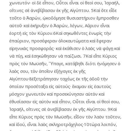
χωνευτόν· οἱ δὲ εἶπον, Οὗτοι εἶναι οἱ θεοὶ σου, Ἰσραήλ,
οἵτινες σὲ ἀνεβίβασαν ἐκ γῆς Αἰγύπτου. 5Καὶ ὅτε εἶδε
τοῦτο ὁ Ἀαρών, ᾠκοδόμησε θυσιαστήριον ἔμπροσθεν
αὐτοῦ· καὶ ἐκήρυξεν ὁ Ἀαρών, λέγων, Αὔριον εἶναι
ἑορτή εἰς τὸν Κύριον.6Καὶ σηκωθέντες ἐνωρὶς τὴν
ἐπαύριον, προσέφεραν ὁλοκαυτώματα καὶ ἔφεραν
εἰρηνικὰς προσφοράς· καὶ ἐκάθισεν ὁ λαὸς νὰ φάγῃ καὶ
νὰ πίῃ, καὶ ἐσηκώθησαν νὰ παίζωσι. 7Καὶ εἶπε Κύριος
πρὸς τὸν Μωϋσῆν, Ὕπαγε, κατάβηθι διότι ἠνόμησεν ὁ
λαὸς σου, τὸν ὁποῖον ἐξήγαγες ἐκ γῆς
Αἰγύπτου·8ἐξετράπησαν ταχέως ἐκ τῆς ὁδοῦ τὴν
ὁποίαν προσέταξα εἰς αὐτούς· ἔκαμαν εἰς ἑαυτοὺς
μόσχον χωνευτὸν καὶ προσεκύνησαν αὐτὸν καὶ
ἐθυσίασαν εἰς αὐτὸν καὶ εἶπον, Οὗτοι εἶναι οἱ θεοὶ σου,
Ἰσραήλ, οἵτινες σὲ ἀνεβίβασαν ἐκ γῆς Αἰγύπτου. 9Καὶ
εἶπε Κύριος πρὸς τὸν Μωϋσῆν, εἶδον τὸν λαὸν τοῦτον,
καὶ ἰδού, εἶναι λαὸς σκληροτράχηλος·10τώρα λοιπόν,