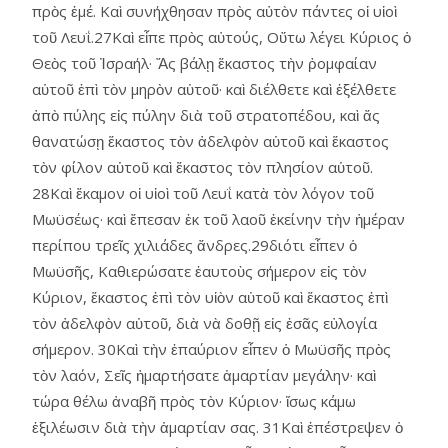
πρὸς ἐμέ. Καὶ συνήχθησαν πρὸς αὐτὸν πάντες οἱ υἱοὶ
τοῦ Λευΐ.27Καὶ εἶπε πρὸς αὐτούς, Οὕτω λέγει Κύριος ὁ
Θεὸς τοῦ Ἰσραήλ· Ἄς βάλῃ ἕκαστος τὴν ῥομφαίαν
αὑτοῦ ἐπὶ τὸν μηρὸν αὑτοῦ· καὶ διέλθετε καὶ ἐξέλθετε
ἀπὸ πύλης εἰς πύλην διὰ τοῦ στρατοπέδου, καὶ ἄς
θανατώσῃ ἕκαστος τὸν ἀδελφὸν αὑτοῦ καὶ ἕκαστος
τὸν φίλον αὑτοῦ καὶ ἕκαστος τὸν πλησίον αὑτοῦ.
28Καὶ ἔκαμον οἱ υἱοὶ τοῦ Λευΐ κατὰ τὸν λόγον τοῦ
Μωϋσέως· καὶ ἔπεσαν ἐκ τοῦ λαοῦ ἐκείνην τὴν ἡμέραν
περίπου τρεῖς χιλιάδες ἄνδρες.29διότι εἶπεν ὁ
Μωϋσῆς, Καθιερώσατε ἑαυτοὺς σήμερον εἰς τὸν
Κύριον, ἕκαστος ἐπὶ τὸν υἱὸν αὑτοῦ καὶ ἕκαστος ἐπὶ
τὸν ἀδελφὸν αὑτοῦ, διὰ νὰ δοθῇ εἰς ἐσᾶς εὐλογία
σήμερον. 30Καὶ τὴν ἐπαύριον εἶπεν ὁ Μωϋσῆς πρὸς
τὸν λαόν, Σεῖς ἡμαρτήσατε ἁμαρτίαν μεγάλην· καὶ
τώρα θέλω ἀναβῆ πρὸς τὸν Κύριον· ἴσως κάμω
ἐξιλέωσιν διὰ τὴν ἁμαρτίαν σας. 31Καὶ ἐπέστρεψεν ὁ