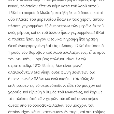
κακοῦ, τὸ ὁποῖον εἶπε νὰ κάμῃ κατὰ τοῦ λαοῦ αὑτοῦ.
15Καὶ στραφεὶς ὁ Μωϋσῆς κατέβη ἐκ τοῦ ὄρους, καὶ αἱ
δύο πλάκες τοῦ μαρτυρίου ἦσαν ἐν ταῖς χερσὶν αὐτοῦ·
πλάκες γεγραμμέναι ἐξ ἀμφοτέρων τῶν μερῶν· ἐκ τοῦ
ἑνὸς μέρους καὶ ἐκ τοῦ ἄλλου ἦσαν γεγραμμέναι.16Καὶ
αἱ πλάκες ἦσαν ἔργον Θεοῦ καὶ ἡ γραφή ἦτο γραφή
Θεοῦ ἐγκεχαραγμένη ἐπὶ τὰς πλάκας. 17Καὶ ἀκούσας ὁ
Ἰησοῦς τὸν θόρυβον τοῦ λαοῦ ἀλαλάζοντος, εἶπε πρὸς
τὸν Μωϋσῆν, Θόρυβος πολέμου εἶναι ἐν τῷ
στρατοπέδῳ. 18Ὁ δὲ εἶπε, Δὲν εἶναι φωνή
ἀλαλαζόντων διὰ νίκην οὐδὲ φωνή βοώντων διὰ
ἦτταν· φωνήν δόντων ἐγὼ ἀκούω. 19Καθὼς δὲ
ἐπλησίασεν εἰς τὸ στρατόπεδον, εἶδε τὸν μόσχον καὶ
χορούς· καὶ ἐξήφθη ὁ θυμὸς τοῦ Μωϋσέως, καὶ ἔρριψε
τὰς πλάκας ἀπὸ τῶν χειρῶν αὑτοῦ καὶ συνέτριψεν
αὐτὰς ὑπὸ τὸ ὄρος·20καὶ λαβὼν τὸν μόσχον, τὸν
ὁποῖον εἶχον κάμει, κατέκαυσεν ἐν πυρί, καὶ συντρίψας