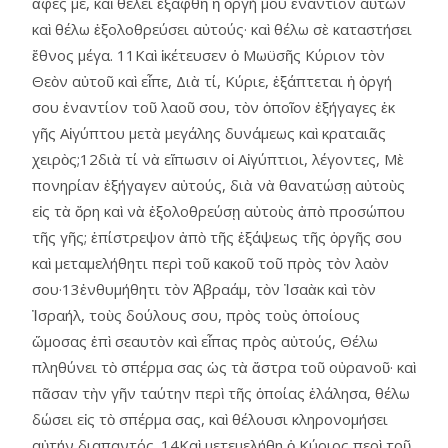
ἄφες με, καὶ θέλει ἐξαφθῆ ἡ ὀργή μου ἐναντίον αὐτῶν
καὶ θέλω ἐξολοθρεύσει αὐτούς· καὶ θέλω σὲ καταστήσει
ἔθνος μέγα. 11Καὶ ἱκέτευσεν ὁ Μωϋσῆς Κύριον τὸν
Θεὸν αὐτοῦ καὶ εἶπε, Διὰ τί, Κύριε, ἐξάπτεται ἡ ὀργή
σου ἐναντίον τοῦ λαοῦ σου, τὸν ὁποῖον ἐξήγαγες ἐκ
γῆς Αἰγύπτου μετὰ μεγάλης δυνάμεως καὶ κραταιᾶς
χειρὸς;12διὰ τί νὰ εἴπωσιν οἱ Αἰγύπτιοι, λέγοντες, Μὲ
πονηρίαν ἐξήγαγεν αὐτούς, διὰ νὰ θανατώσῃ αὐτοὺς
εἰς τὰ ὄρη καὶ νὰ ἐξολοθρεύσῃ αὐτοὺς ἀπὸ προσώπου
τῆς γῆς; ἐπίστρεψον ἀπὸ τῆς ἐξάψεως τῆς ὀργῆς σου
καὶ μεταμελήθητι περὶ τοῦ κακοῦ τοῦ πρὸς τὸν λαὸν
σου·13ἐνθυμήθητι τὸν Ἀβραάμ, τὸν Ἰσαὰκ καὶ τὸν
Ἰσραήλ, τοὺς δούλους σου, πρὸς τοὺς ὁποίους
ὥμοσας ἐπὶ σεαυτὸν καὶ εἶπας πρὸς αὐτούς, Θέλω
πληθύνει τὸ σπέρμα σας ὡς τὰ ἄστρα τοῦ οὐρανοῦ· καὶ
πᾶσαν τὴν γῆν ταύτην περὶ τῆς ὁποίας ἐλάλησα, θέλω
δώσει εἰς τὸ σπέρμα σας, καὶ θέλουσι κληρονομήσει
αὐτήν διαπαντός. 14Καὶ μετεμελήθη ὁ Κύριος περὶ τοῦ