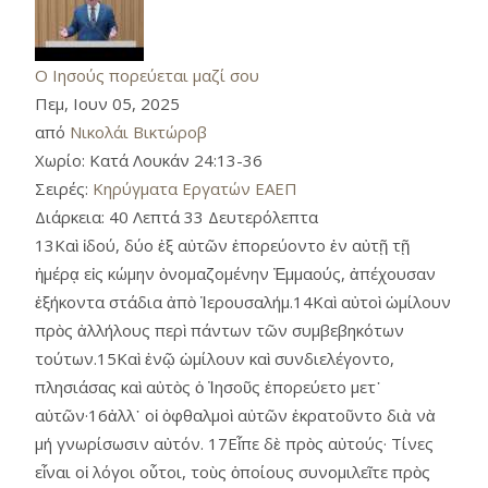
Ο Ιησούς πορεύεται μαζί σου
Πεμ, Ιουν 05, 2025
από
Νικολάι Βικτώροβ
Χωρίο:
Κατά Λουκάν 24:13-36
Σειρές:
Κηρύγματα Εργατών ΕΑΕΠ
Διάρκεια:
40 Λεπτά 33 Δευτερόλεπτα
13Καὶ ἰδού, δύο ἐξ αὐτῶν ἐπορεύοντο ἐν αὐτῇ τῇ
ἡμέρᾳ εἰς κώμην ὀνομαζομένην Ἐμμαούς, ἀπέχουσαν
ἑξήκοντα στάδια ἀπὸ Ἱερουσαλήμ.14Καὶ αὐτοὶ ὡμίλουν
πρὸς ἀλλήλους περὶ πάντων τῶν συμβεβηκότων
τούτων.15Καὶ ἐνῷ ὡμίλουν καὶ συνδιελέγοντο,
πλησιάσας καὶ αὐτὸς ὁ Ἰησοῦς ἐπορεύετο μετ᾿
αὐτῶν·16ἀλλ᾿ οἱ ὀφθαλμοὶ αὐτῶν ἐκρατοῦντο διὰ νὰ
μή γνωρίσωσιν αὐτόν. 17Εἶπε δὲ πρὸς αὐτούς· Τίνες
εἶναι οἱ λόγοι οὗτοι, τοὺς ὁποίους συνομιλεῖτε πρὸς