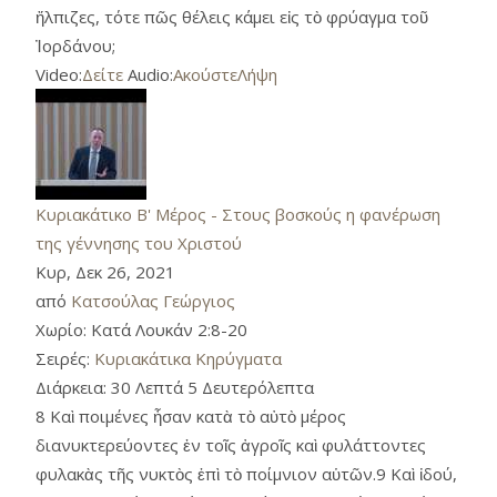
ἤλπιζες, τότε πῶς θέλεις κάμει εἰς τὸ φρύαγμα τοῦ
Ἰορδάνου;
Video:
Δείτε
Audio:
Ακούστε
Λήψη
Κυριακάτικο Β' Μέρος - Στους βοσκούς η φανέρωση
της γέννησης του Χριστού
Κυρ, Δεκ 26, 2021
από
Κατσούλας Γεώργιος
Χωρίο:
Κατά Λουκάν 2:8-20
Σειρές:
Κυριακάτικα Κηρύγματα
Διάρκεια:
30 Λεπτά 5 Δευτερόλεπτα
8 Καὶ ποιμένες ἦσαν κατὰ τὸ αὐτὸ μέρος
διανυκτερεύοντες ἐν τοῖς ἀγροῖς καὶ φυλάττοντες
φυλακὰς τῆς νυκτὸς ἐπὶ τὸ ποίμνιον αὑτῶν.9 Καὶ ἰδού,