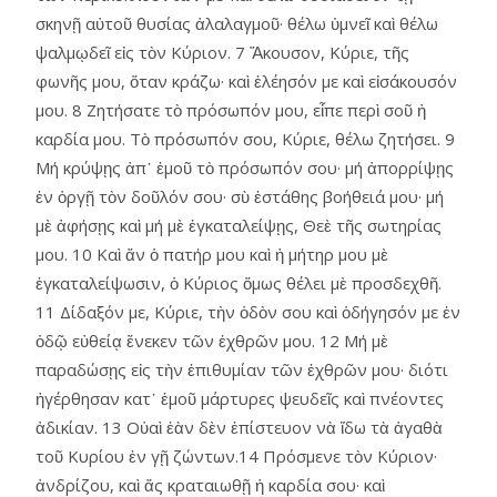
σκηνῇ αὐτοῦ θυσίας ἀλαλαγμοῦ· θέλω ὑμνεῖ καὶ θέλω
ψαλμῳδεῖ εἰς τὸν Κύριον. 7 Ἄκουσον, Κύριε, τῆς
φωνῆς μου, ὅταν κράζω· καὶ ἐλέησόν με καὶ εἰσάκουσόν
μου. 8 Ζητήσατε τὸ πρόσωπόν μου, εἶπε περὶ σοῦ ἡ
καρδία μου. Τὸ πρόσωπόν σου, Κύριε, θέλω ζητήσει. 9
Μή κρύψῃς ἀπ᾿ ἐμοῦ τὸ πρόσωπόν σου· μή ἀπορρίψῃς
ἐν ὀργῇ τὸν δοῦλόν σου· σὺ ἐστάθης βοήθειά μου· μή
μὲ ἀφήσῃς καὶ μή μὲ ἐγκαταλείψῃς, Θεὲ τῆς σωτηρίας
μου. 10 Καὶ ἄν ὁ πατήρ μου καὶ ἡ μήτηρ μου μὲ
ἐγκαταλείψωσιν, ὁ Κύριος ὅμως θέλει μὲ προσδεχθῆ.
11 Δίδαξόν με, Κύριε, τὴν ὁδὸν σου καὶ ὁδήγησόν με ἐν
ὁδῷ εὐθείᾳ ἕνεκεν τῶν ἐχθρῶν μου. 12 Μή μὲ
παραδώσῃς εἰς τὴν ἐπιθυμίαν τῶν ἐχθρῶν μου· διότι
ἠγέρθησαν κατ᾿ ἐμοῦ μάρτυρες ψευδεῖς καὶ πνέοντες
ἀδικίαν. 13 Οὐαὶ ἐὰν δὲν ἐπίστευον νὰ ἴδω τὰ ἀγαθὰ
τοῦ Κυρίου ἐν γῇ ζώντων.14 Πρόσμενε τὸν Κύριον·
ἀνδρίζου, καὶ ἄς κραταιωθῇ ἡ καρδία σου· καὶ