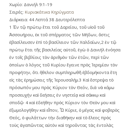
Χωρίο:
Δανιήλ 9:1-19
Σειρές:
Κυριακάτικα Κηρύγματα
Διάρκεια:
44 Λεπτά 38 Δευτερόλεπτα
1 Ἐν τῷ πρώτῳ ἔτει τοῦ Δαρείου, τοῦ υἱοῦ τοῦ
Ἀσσουήρου, ἐκ τοῦ σπέρματος τῶν Μήδων, ὅστις
ἐβασίλευσεν ἐπὶ τὸ βασίλειον τῶν Χαλδαίων,2 ἐν τῷ
πρώτῳ ἔτει τῆς βασιλείας αὐτοῦ, ἐγὼ ὁ Δανιήλ ἐνόησα
ἐν τοῖς βιβλίοις τὸν ἀριθμὸν τῶν ἐτῶν, περὶ τῶν
ὁποίων ὁ λόγος τοῦ Κυρίου ἔγεινε πρὸς Ἱερεμίαν τὸν
προφήτην, ὅτι ἤθελον συμπληρωθῆ ἑβδομήκοντα ἔτη
εἰς τὰς ἐρημώσεις τῆς Ἱερουσαλήμ.3 Καὶ ἔστρεψα τὸ
πρόσωπόν μου πρὸς Κύριον τὸν Θεόν, διὰ νὰ κάμω
προσευχήν καὶ δεήσεις ἐν νηστείᾳ καὶ σάκκῳ καὶ
σποδῷ· 4 καὶ ἐδεήθην πρὸς Κύριον τὸν Θεὸν μου καὶ
ἐξωμολογήθην καὶ εἶπον, Ὦ Κύριε, ὁ μέγας καὶ φοβερὸς
Θεός, ὁ φυλάττων τὴν διαθήκην καὶ τὸ ἔλεος πρὸς
τοὺς ἀγαπῶντας αὐτὸν καὶ τηροῦντας τὰς ἐντολὰς