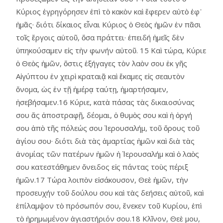
Κύριος ἐγρηγόρησεν ἐπὶ τὸ κακὸν καὶ ἔφερεν αὐτὸ ἐφ᾿
ἡμᾶς· διότι δίκαιος εἶναι Κύριος ὁ Θεὸς ἡμῶν ἐν πᾶσι
τοῖς ἔργοις αὑτοῦ, ὅσα πράττει· ἐπειδή ἡμεῖς δὲν
ὑπηκούσαμεν εἰς τὴν φωνήν αὐτοῦ. 15 Καὶ τώρα, Κύριε
ὁ Θεὸς ἡμῶν, ὅστις ἐξήγαγες τὸν λαὸν σου ἐκ γῆς
Αἰγύπτου ἐν χειρὶ κραταιᾷ καὶ ἔκαμες εἰς σεαυτὸν
ὄνομα, ὡς ἐν τῇ ἡμέρᾳ ταύτῃ, ἡμαρτήσαμεν,
ἠσεβήσαμεν.16 Κύριε, κατὰ πάσας τὰς δικαιοσύνας
σου ἄς ἀποστραφῇ, δέομαι, ὁ θυμὸς σου καὶ ἡ ὀργή
σου ἀπὸ τῆς πόλεώς σου Ἱερουσαλήμ, τοῦ ὄρους τοῦ
ἁγίου σου· διότι διὰ τὰς ἁμαρτίας ἡμῶν καὶ διὰ τὰς
ἀνομίας τῶν πατέρων ἡμῶν ἡ Ἱερουσαλήμ καὶ ὁ λαὸς
σου κατεστάθημεν ὄνειδος εἰς πάντας τοὺς πέριξ
ἡμῶν.17 Τώρα λοιπὸν εἰσάκουσον, Θεὲ ἡμῶν, τὴν
προσευχήν τοῦ δούλου σου καὶ τὰς δεήσεις αὐτοῦ, καὶ
ἐπίλαμψον τὸ πρόσωπόν σου, ἕνεκεν τοῦ Κυρίου, ἐπὶ
τὸ ἠρημωμένον ἁγιαστήριόν σου.18 Κλῖνον, Θεὲ μου,