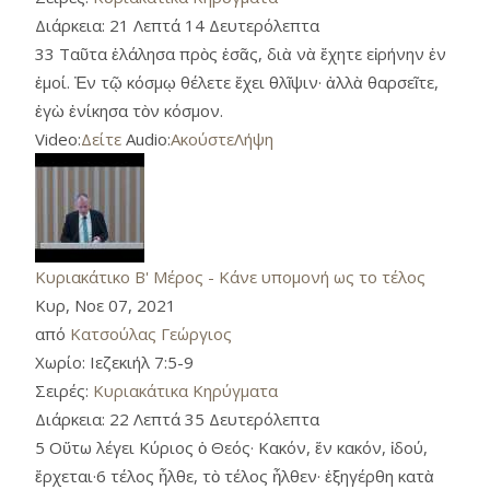
Διάρκεια:
21 Λεπτά 14 Δευτερόλεπτα
33 Ταῦτα ἐλάλησα πρὸς ἐσᾶς, διὰ νὰ ἔχητε εἰρήνην ἐν
ἐμοί. Ἐν τῷ κόσμῳ θέλετε ἔχει θλῖψιν· ἀλλὰ θαρσεῖτε,
ἐγὼ ἐνίκησα τὸν κόσμον.
Video:
Δείτε
Audio:
Ακούστε
Λήψη
Κυριακάτικο Β' Μέρος - Κάνε υπομονή ως το τέλος
Κυρ, Νοε 07, 2021
από
Κατσούλας Γεώργιος
Χωρίο:
Ιεζεκιήλ 7:5-9
Σειρές:
Κυριακάτικα Κηρύγματα
Διάρκεια:
22 Λεπτά 35 Δευτερόλεπτα
5 Οὕτω λέγει Κύριος ὁ Θεός· Κακόν, ἕν κακόν, ἰδού,
ἔρχεται·6 τέλος ἦλθε, τὸ τέλος ἦλθεν· ἐξηγέρθη κατὰ