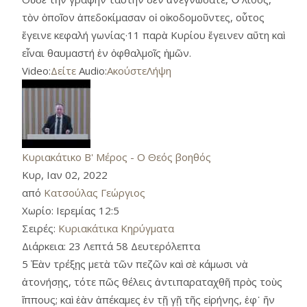
τὸν ὁποῖον ἀπεδοκίμασαν οἱ οἰκοδομοῦντες, οὗτος
ἔγεινε κεφαλή γωνίας·11 παρὰ Κυρίου ἔγεινεν αὕτη καὶ
εἶναι θαυμαστή ἐν ὀφθαλμοῖς ἡμῶν.
Video:
Δείτε
Audio:
Ακούστε
Λήψη
Κυριακάτικο Β' Μέρος - Ο Θεός βοηθός
Κυρ, Ιαν 02, 2022
από
Κατσούλας Γεώργιος
Χωρίο:
Ιερεμίας 12:5
Σειρές:
Κυριακάτικα Κηρύγματα
Διάρκεια:
23 Λεπτά 58 Δευτερόλεπτα
5 Ἐὰν τρέξῃς μετὰ τῶν πεζῶν καὶ σὲ κάμωσι νὰ
ἀτονήσῃς, τότε πῶς θέλεις ἀντιπαραταχθῆ πρὸς τοὺς
ἵππους; καὶ ἐὰν ἀπέκαμες ἐν τῇ γῇ τῆς εἰρήνης, ἐφ᾿ ἥν