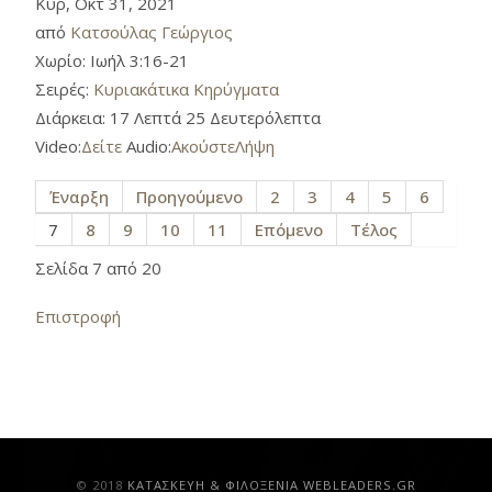
Κυρ, Οκτ 31, 2021
από
Κατσούλας Γεώργιος
Χωρίο:
Ιωήλ 3:16-21
Σειρές:
Κυριακάτικα Κηρύγματα
Διάρκεια:
17 Λεπτά 25 Δευτερόλεπτα
Video:
Δείτε
Audio:
Ακούστε
Λήψη
Έναρξη
Προηγούμενο
2
3
4
5
6
7
8
9
10
11
Επόμενο
Τέλος
Σελίδα 7 από 20
Επιστροφή
© 2018
ΚAΤΑΣΚΕΥΗ & ΦΙΛΟΞΕΝΙΑ WEBLEADERS.GR