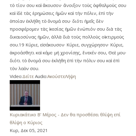
τὸ τίον σου καὶ ἄκουσον· ἄνοιξον τοὺς ὀφθαλμοὺς σου
καὶ ἰδὲ τὰς ἐρημώσεις ἡμῶν καὶ τὴν πόλιν, ἐπὶ τὴν
ὁποίαν ἐκλήθη τὸ ὄνομά σου· διότι ἡμεῖς δὲν
προσφέρομεν τὰς ἱκεσίας ἡμῶν ἐνώπιόν σου διὰ τὰς
δικαιοσύνας ἡμῶν, ἀλλὰ διὰ τοὺς πολλοὺς οἰκτιρμοὺς
σου.19 Κύριε, εἰσάκουσον· Κύριε, συγχώρησον· Κύριε,
ἀκροάσθητι καὶ κάμε· μή χρονίσῃς, ἕνεκέν σου, Θεὲ μου·
διότι τὸ ὄνομά σου ἐκλήθη ἐπὶ τὴν πόλιν σου καὶ ἐπὶ
τὸν λαὸν σου.
Video:
Δείτε
Audio:
Ακούστε
Λήψη
Κυριακάτικο Β' Μέρος - Δεν θα προσθέσει θλίψη επί
θλίψη ο Κύριος
Κυρ, Δεκ 05, 2021