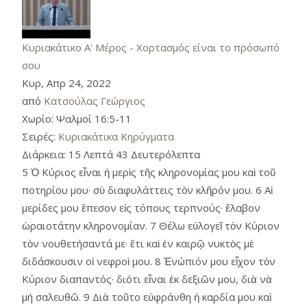
Κυριακάτικο Α' Μέρος - Χορτασμός είναι το πρόσωπό
σου
Κυρ, Απρ 24, 2022
από
Κατσούλας Γεώργιος
Χωρίο:
Ψαλμοί 16:5-11
Σειρές:
Κυριακάτικα Κηρύγματα
Διάρκεια:
15 Λεπτά 43 Δευτερόλεπτα
5 Ὁ Κύριος εἶναι ἡ μερὶς τῆς κληρονομίας μου καὶ τοῦ
ποτηρίου μου· σὺ διαφυλάττεις τὸν κλῆρόν μου. 6 Αἱ
μερίδες μου ἔπεσον εἰς τόπους τερπνούς· ἔλαβον
ὡραιοτάτην κληρονομίαν. 7 Θέλω εὐλογεῖ τὸν Κύριον
τὸν νουθετήσαντά με· ἔτι καὶ ἐν καιρῷ νυκτὸς μὲ
διδάσκουσιν οἱ νεφροὶ μου. 8 Ἐνώπιόν μου εἶχον τὸν
Κύριον διαπαντός· διότι εἶναι ἐκ δεξιῶν μου, διὰ νὰ
μή σαλευθῶ. 9 Διὰ τοῦτο εὐφράνθη ἡ καρδία μου καὶ