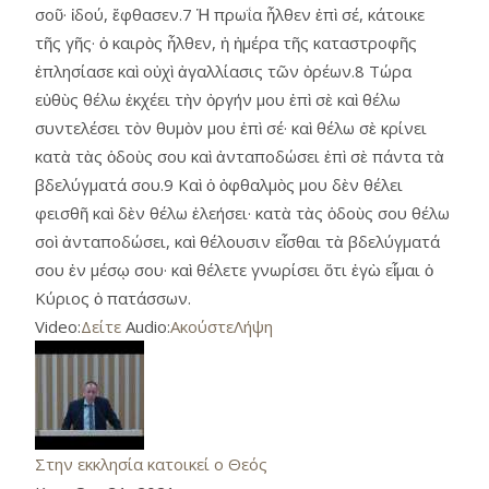
σοῦ· ἰδού, ἔφθασεν.7 Ἡ πρωΐα ἦλθεν ἐπὶ σέ, κάτοικε
τῆς γῆς· ὁ καιρὸς ἦλθεν, ἡ ἡμέρα τῆς καταστροφῆς
ἐπλησίασε καὶ οὐχὶ ἀγαλλίασις τῶν ὀρέων.8 Τώρα
εὐθὺς θέλω ἐκχέει τὴν ὀργήν μου ἐπὶ σὲ καὶ θέλω
συντελέσει τὸν θυμὸν μου ἐπὶ σέ· καὶ θέλω σὲ κρίνει
κατὰ τὰς ὁδοὺς σου καὶ ἀνταποδώσει ἐπὶ σὲ πάντα τὰ
βδελύγματά σου.9 Καὶ ὁ ὀφθαλμὸς μου δὲν θέλει
φεισθῆ καὶ δὲν θέλω ἐλεήσει· κατὰ τὰς ὁδοὺς σου θέλω
σοὶ ἀνταποδώσει, καὶ θέλουσιν εἶσθαι τὰ βδελύγματά
σου ἐν μέσῳ σου· καὶ θέλετε γνωρίσει ὅτι ἐγὼ εἶμαι ὁ
Κύριος ὁ πατάσσων.
Video:
Δείτε
Audio:
Ακούστε
Λήψη
Στην εκκλησία κατοικεί ο Θεός