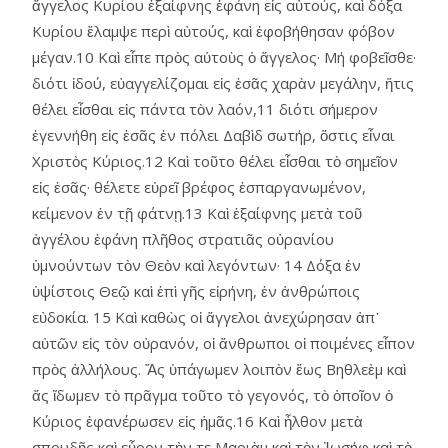
ἄγγελος Κυρίου ἐξαίφνης ἐφάνη εἰς αὐτούς, καὶ δόξα
Κυρίου ἔλαμψε περὶ αὐτούς, καὶ ἐφοβήθησαν φόβον
μέγαν.10 Καὶ εἶπε πρὸς αὐτοὺς ὁ ἄγγελος· Μή φοβεῖσθε·
διότι ἰδού, εὐαγγελίζομαι εἰς ἐσᾶς χαρὰν μεγάλην, ἥτις
θέλει εἶσθαι εἰς πάντα τὸν λαόν,11 διότι σήμερον
ἐγεννήθη εἰς ἐσᾶς ἐν πόλει Δαβὶδ σωτήρ, ὅστις εἶναι
Χριστὸς Κύριος.12 Καὶ τοῦτο θέλει εἶσθαι τὸ σημεῖον
εἰς ἐσᾶς· θέλετε εὑρεῖ βρέφος ἐσπαργανωμένον,
κείμενον ἐν τῇ φάτνῃ.13 Καὶ ἐξαίφνης μετὰ τοῦ
ἀγγέλου ἐφάνη πλῆθος στρατιᾶς οὐρανίου
ὑμνούντων τὸν Θεὸν καὶ λεγόντων· 14 Δόξα ἐν
ὑψίστοις Θεῷ καὶ ἐπὶ γῆς εἰρήνη, ἐν ἀνθρώποις
εὐδοκία. 15 Καὶ καθὼς οἱ ἄγγελοι ἀνεχώρησαν ἀπ᾿
αὐτῶν εἰς τὸν οὐρανόν, οἱ ἄνθρωποι οἱ ποιμένες εἶπον
πρὸς ἀλλήλους. Ἄς ὑπάγωμεν λοιπὸν ἕως Βηθλεὲμ καὶ
ἄς ἴδωμεν τὸ πρᾶγμα τοῦτο τὸ γεγονός, τὸ ὁποῖον ὁ
Κύριος ἐφανέρωσεν εἰς ἡμᾶς.16 Καὶ ἦλθον μετὰ
σπουδῆς καὶ εὗρον τὴν τε Μαριὰμ καὶ τὸν Ἰωσήφ καὶ τὸ