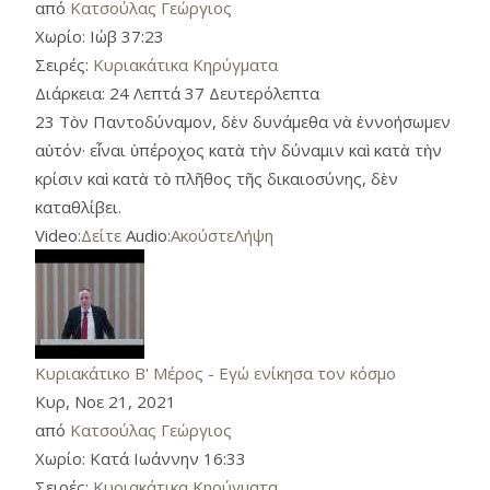
από
Κατσούλας Γεώργιος
Χωρίο:
Ιώβ 37:23
Σειρές:
Κυριακάτικα Κηρύγματα
Διάρκεια:
24 Λεπτά 37 Δευτερόλεπτα
23 Τὸν Παντοδύναμον, δὲν δυνάμεθα νὰ ἐννοήσωμεν
αὐτόν· εἶναι ὑπέροχος κατὰ τὴν δύναμιν καὶ κατὰ τὴν
κρίσιν καὶ κατὰ τὸ πλῆθος τῆς δικαιοσύνης, δὲν
καταθλίβει.
Video:
Δείτε
Audio:
Ακούστε
Λήψη
Κυριακάτικο Β' Μέρος - Εγώ ενίκησα τον κόσμο
Κυρ, Νοε 21, 2021
από
Κατσούλας Γεώργιος
Χωρίο:
Κατά Ιωάννην 16:33
Σειρές:
Κυριακάτικα Κηρύγματα