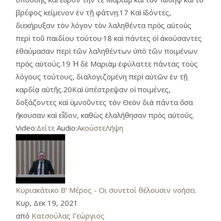
βρέφος κείμενον ἐν τῇ φάτνῃ.17 Καὶ ἰδόντες,
διεκήρυξαν τὸν λόγον τὸν λαληθέντα πρὸς αὐτοὺς
περὶ τοῦ παιδίου τούτου·18 καὶ πάντες οἱ ἀκούσαντες
ἐθαύμασαν περὶ τῶν λαληθέντων ὑπὸ τῶν ποιμένων
πρὸς αὐτούς.19 Ἡ δὲ Μαριὰμ ἐφύλαττε πάντας τοὺς
λόγους τούτους, διαλογιζομένη περὶ αὐτῶν ἐν τῇ
καρδίᾳ αὑτῆς.20Καὶ ὑπέστρεψαν οἱ ποιμένες,
δοξάζοντες καὶ ὑμνοῦντες τὸν Θεὸν διὰ πάντα ὅσα
ἤκουσαν καὶ εἶδον, καθὼς ἐλαλήθησαν πρὸς αὐτούς.
Video:
Δείτε
Audio:
Ακούστε
Λήψη
Κυριακάτικο Β' Μέρος - Οι συνετοί θέλουσιν νοήσει
Κυρ, Δεκ 19, 2021
από
Κατσούλας Γεώργιος