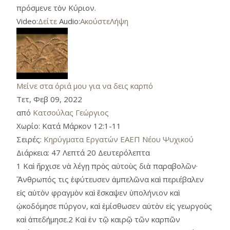
πρόσμενε τὸν Κύριον.
Video:
Δείτε
Audio:
Ακούστε
Λήψη
Μείνε στα όριά μου για να δεις καρπό
Τετ, Φεβ 09, 2022
από
Κατσούλας Γεώργιος
Χωρίο:
Κατά Μάρκον 12:1-11
Σειρές:
Κηρύγματα Εργατών ΕΑΕΠ Νέου Ψυχικού
Διάρκεια:
47 Λεπτά 20 Δευτερόλεπτα
1 Καὶ ἤρχισε νὰ λέγῃ πρὸς αὐτοὺς διὰ παραβολῶν·
Ἄνθρωπός τις ἐφύτευσεν ἀμπελῶνα καὶ περιέβαλεν
εἰς αὐτὸν φραγμὸν καὶ ἔσκαψεν ὑπολήνιον καὶ
ᾠκοδόμησε πύργον, καὶ ἐμίσθωσεν αὐτὸν εἰς γεωργοὺς
καὶ ἀπεδήμησε.2 Καὶ ἐν τῷ καιρῷ τῶν καρπῶν