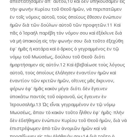
ἀπεστατήσαμεν ἀπ᾿ αὐτοῦ,10 καὶ δὲν ὑπηκούσαμεν εἰς
τὴν φωνήν Κυρίου τοῦ Θεοῦ ἡμῶν, νὰ περιπατῶμεν
ἐν τοῖς νόμοις αὐτοῦ, τοὺς ὁποίους ἔθεσεν ἐνώπιον
ἡμῶν διὰ τῶν δούλων αὑτοῦ τῶν προφητῶν.11 Καὶ
πᾶς ὁ Ἰσραήλ παρέβη τὸν νόμον σου καὶ ἐξέκλινε διὰ
νὰ μή ὑπακούῃ εἰς τὴν φωνήν σου· διὰ τοῦτο ἐξεχύθη
ἐφ᾿ ἡμᾶς ἡ κατάρα καὶ ὁ ὅρκος ὁ γεγραμμένος ἐν τῷ
νόμῳ τοῦ Μωϋσέως, δούλου τοῦ Θεοῦ· διότι
ἡμαρτήσαμεν εἰς αὐτόν.12 Καὶ ἐβεβαίωσε τοὺς λόγους
αὑτοῦ, τοὺς ὁποίους ἐλάλησεν ἐναντίον ἡμῶν καὶ
ἐναντίον τῶν κριτῶν ἡμῶν, οἵτινες μᾶς ἔκρινον,
φέρων ἐφ᾿ ἡμᾶς κακὸν μέγα· διότι δὲν ἔγεινεν
ὑποκάτω παντὸς τοῦ οὐρανοῦ, ὡς ἔγεινεν ἐν
Ἱερουσαλήμ.13 Ὡς εἶναι γεγραμμένον ἐν τῷ νόμῳ
Μωϋσέως, ἅπαν τὸ κακὸν τοῦτο ἦλθεν ἐφ᾿ ἡμᾶς· πλήν
δὲν ἐδεήθημεν ἐνώπιον Κυρίου τοῦ Θεοῦ ἡμῶν, διὰ νὰ
ἐπιστρέψωμεν ἀπὸ τῶν ἀνομιῶν ἡμῶν καὶ νὰ
προσέξωμεν εἰς τὴν ἀλήθειάν σου·14 διὰ τοῦτο ὁ