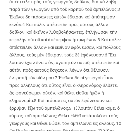
ἀπέστειλε πρὸς τοὺς γεωργοὺς δοῦλον, διὰ νὰ λάβῃ
παρὰ τῶν γεωργῶν ἀπὸ τοῦ καρποῦ τοῦ ἀμπελῶνος.3
Ἐκεῖνοι δὲ πιάσαντες αὐτὸν ἔδειραν καὶ ἀπέπεμψαν
κενόν.4 Καὶ πάλιν ἀπέστειλε πρὸς αὐτοὺς ἄλλον
δοῦλον· καὶ ἐκεῖνον λιθοβολήσαντες, ἐπλήγωσαν τὴν
κεφαλήν αὐτοῦ καὶ ἀπέπεμψαν ἠτιμωμένον.5 Καὶ πάλιν
ἀπέστειλεν ἄλλον· καὶ ἐκεῖνον ἐφόνευσαν, καὶ πολλοὺς
ἄλλους, τοὺς μὲν ἔδειραν, τοὺς δὲ ἐφόνευσαν.6 Ἔτι
λοιπὸν ἔχων ἕνα υἱόν, ἀγαπητὸν αὑτοῦ, ἀπέστειλε καὶ
αὐτὸν πρὸς αὐτοὺς ἔσχατον, λέγων ὅτι θέλουσιν
ἐντραπῆ τὸν υἱὸν μου.7 Ἐκεῖνοι δὲ οἱ γεωργοὶ εἶπον
πρὸς ἀλλήλους ὅτι οὗτος εἶναι ὁ κληρονόμος· ἔλθετε,
ἄς φονεύσωμεν αὐτόν, καὶ θέλει εἶσθαι ἡμῶν ἡ
κληρονομία.8 Καὶ πιάσαντες αὐτὸν ἐφόνευσαν καὶ
ἔρριψαν ἔξω τοῦ ἀμπελῶνος.9 Τί λοιπὸν θέλει κάμει ὁ
κύριος τοῦ ἀμπελῶνος; Θέλει ἐλθεῖ καὶ ἀπολέσει τοὺς
γεωργοὺς καὶ θέλει δώσει τὸν ἀμπελῶνα εἰς ἄλλους. 10
Οὐδὲ τὴν γραφήν ταύτην δὲν ἀνεγνώσατε, Ὁ λίθος,