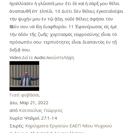
ἠγαλλίασεν ἡ γλῶσσά μου· ἔτι δὲ καὶ ἡ σὰρξ μου θέλει
ἀναπαυθῆ ἐπ᾿ ἐλπίδι. 10 Διότι δὲν θέλεις ἐγκαταλείψει
τὴν ψυχήν μου ἐν τῷ ᾅδῃ, οὐδὲ θέλεις ἀφήσει τὸν
Ὅσιόν σου νὰ ἵδῃ διαφθοράν. 11 Ἐφανέρωσας εἰς ἐμὲ
τὴν ὁδὸν τῆς ζωῆς· χορτασμὸς εὐφροσύνης εἶναι τὸ
πρόσωπόν σου· τερπνότητες εἶναι διαπαντὸς ἐν τῇ
δεξιᾷ σου.
Video:
Δείτε
Audio:
Ακούστε
Λήψη
Γιατί φοβάσαι;
Δευ, Μαρ 21, 2022
από
Κατσούλας Γεώργιος
Χωρίο:
Ψαλμοί 27:1-14
Σειρές:
Κηρύγματα Εργατών ΕΑΕΠ Νέου Ψυχικού