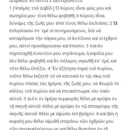
Διάρκεια:
45 Λεπτά 3 Δευτερόλεπτα
1 [Ψαλμὸς τοῦ Δαβίδ.] Ὁ Κύριος εἶναι φῶς μου καὶ
σωτηρία μου· τίνα θέλω φοβηθῆ; ὁ Κύριος εἶναι
δύναμις τῆς ζωῆς μου· ἀπὸ τίνος θέλω δειλιάσει; 2 Ὅτε
ἐπλησίασαν ἐπ᾿ ἐμὲ οἱ πονηρευόμενοι, διὰ νὰ
καταφάγωσι τὴν σάρκα μου, οἱ ἀντίδικοι καὶ οἱ ἐχθροὶ
μου, αὐτοὶ προσέκρουσαν καὶ ἔπεσον. 3 Καὶ ἄν
παραταχθῇ ἐναντίον μου στράτευμα, ἡ καρδία μου
δὲν θέλει φοβηθῆ· καὶ ἄν πόλεμος σηκωθῇ ἐπ᾿ ἐμέ, καὶ
τότε θέλω ἐλπίζει. 4 Ἕν ἐζήτησα παρὰ τοῦ Κυρίου,
τοῦτο θέλω ἐκζητεῖ· τὸ νὰ κατοικῶ ἐν τῷ οἴκῳ τοῦ
Κυρίου πάσας τὰς ἡμέρας τῆς ζωῆς μου, νὰ θεωρῶ τὸ
κάλλος τοῦ Κυρίου καὶ νὰ ἐπισκέπτωμαι τὸν ναὸν
αὐτοῦ. 5 Διότι ἐν ἡμέρᾳ συμφορᾶς θέλει μὲ κρύψει ἐν
τῇ σκηνῇ αὑτοῦ· Θέλει μὲ κρύψει ἐν τῷ ἀποκρύφῳ τῆς
σκηνῆς αὑτοῦ· θέλει μὲ ὑψώσει ἐπὶ βράχον· 6 καὶ ἤδη ἡ
κεφαλή μου θέλει ὑψωθῆ ὑπεράνω τῶν ἐχθρῶν μου
τῶν περικυκλούντων με· καὶ θέλω θυσιάσει ἐν τῇ