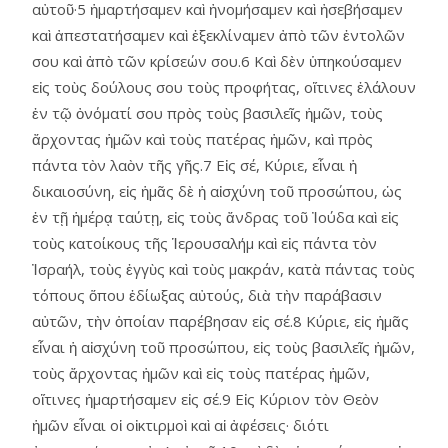
αὐτοῦ·5 ἡμαρτήσαμεν καὶ ἠνομήσαμεν καὶ ἠσεβήσαμεν
καὶ ἀπεστατήσαμεν καὶ ἐξεκλίναμεν ἀπὸ τῶν ἐντολῶν
σου καὶ ἀπὸ τῶν κρίσεών σου.6 Καὶ δὲν ὑπηκούσαμεν
εἰς τοὺς δούλους σου τοὺς προφήτας, οἵτινες ἐλάλουν
ἐν τῷ ὀνόματί σου πρὸς τοὺς βασιλεῖς ἡμῶν, τοὺς
ἄρχοντας ἡμῶν καὶ τοὺς πατέρας ἡμῶν, καὶ πρὸς
πάντα τὸν λαὸν τῆς γῆς.7 Εἰς σέ, Κύριε, εἶναι ἡ
δικαιοσύνη, εἰς ἡμᾶς δὲ ἡ αἰσχύνη τοῦ προσώπου, ὡς
ἐν τῇ ἡμέρᾳ ταύτῃ, εἰς τοὺς ἄνδρας τοῦ Ἰούδα καὶ εἰς
τοὺς κατοίκους τῆς Ἱερουσαλήμ καὶ εἰς πάντα τὸν
Ἰσραήλ, τοὺς ἐγγὺς καὶ τοὺς μακράν, κατὰ πάντας τοὺς
τόπους ὅπου ἐδίωξας αὐτούς, διὰ τὴν παράβασιν
αὐτῶν, τὴν ὁποίαν παρέβησαν εἰς σέ.8 Κύριε, εἰς ἡμᾶς
εἶναι ἡ αἰσχύνη τοῦ προσώπου, εἰς τοὺς βασιλεῖς ἡμῶν,
τοὺς ἄρχοντας ἡμῶν καὶ εἰς τοὺς πατέρας ἡμῶν,
οἵτινες ἡμαρτήσαμεν εἰς σέ.9 Εἰς Κύριον τὸν Θεὸν
ἡμῶν εἶναι οἱ οἰκτιρμοὶ καὶ αἱ ἀφέσεις· διότι