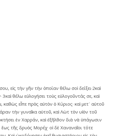
ου, εἰς τὴν γῆν τὴν ὁποίαν θέλω σοὶ δείξει·2καὶ
αν· 3καὶ θέλω εὐλογήσει τοὺς εὐλογοῦντάς σε, καὶ
, καθὼς εἶπε πρὸς αὐτὸν ὁ Κύριος· καὶ μετ᾿ αὐτοῦ
άραν τὴν γυναῖκα αὑτοῦ, καὶ Λὼτ τὸν υἱὸν τοῦ
κτήσει ἐν Χαρράν, καὶ ἐξῆλθον διὰ νὰ ὑπάγωσιν
 ἕως τῆς δρυὸς Μορέχ· οἱ δὲ Χαναναῖοι τότε
ην. Καὶ ᾠκοδόμησεν ἐκεῖ θυσιαστήριον εἰς τὸν