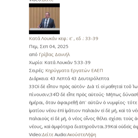
Κατά Λουκάν κεφ.: ε' , εδ .: 33-39
Πεμ, Σεπ 04, 2025
από
Γρίβας Δανιήλ
Χωρίο:
Κατά Λουκάν 5:33-39
Σειρές:
Κηρύγματα Εργατών ΕΑΕΠ
Διάρκεια:
43 Λεπτά 43 Δευτερόλεπτα
33Οἱ δὲ εἶπον πρὸς αὐτόν· Διὰ τί οἱ μαθηταὶ τοῦ Ἰ
πίνουσιν;34Ὁ δὲ εἶπε πρὸς αὐτούς· Μήπως δύνασθ
ἡμέραι, ὅταν ἀφαιρεθῇ ἀπ᾿ αὐτῶν ὁ νυμφίος· τότε 
ἱματίου νέου ἐπὶ ἱμάτιον παλαιὸν εἰ δὲ μή, καὶ τὸ 
παλαιοὺς εἰ δὲ μή, ὁ νέος οἶνος θέλει σχίσει τοὺς
νέους, καὶ ἀμφότερα διατηροῦνται.39Καὶ οὐδεὶς ἀφο
Video:
Δείτε
Audio:
Ακούστε
Λήψη