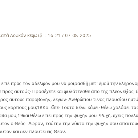
ουκάν κεφ.: ιβ' .: 16-21 / 07-08-2025
, εἰπὲ πρὸς τὸν ἀδελφὸν μου νὰ μοιρασθῇ μετ᾿ ἐμοῦ τὴν κληρονο
ε πρὸς αὐτούς· Προσέχετε καὶ φυλάττεσθε ἀπὸ τῆς πλεονεξίας· δ
πρὸς αὐτοὺς παραβολήν, λέγων· Ἀνθρώπου τινὸς πλουσίου ηὐτύ
οὺς καρποὺς μου;18Καὶ εἶπε· Τοῦτο θέλω κάμει· θέλω χαλάσει τ
γαθὰ μου,19καὶ θέλω εἰπεῖ πρὸς τὴν ψυχήν μου· Ψυχή, ἔχεις πολ
ὐτὸν ὁ Θεός· Ἄφρον, ταύτην τὴν νύκτα τὴν ψυχήν σου ἀπαιτοῦσ
αυτὸν καὶ δὲν πλουτεῖ εἰς Θεόν.