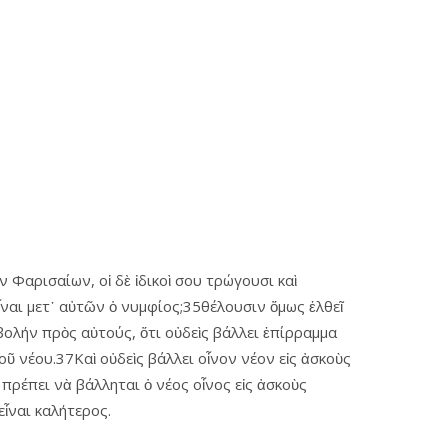
ν Φαρισαίων, οἱ δὲ ἰδικοὶ σου τρώγουσι καὶ
ναι μετ᾿ αὐτῶν ὁ νυμφίος;35θέλουσιν ὅμως ἐλθεῖ
βολήν πρὸς αὐτούς, ὅτι οὐδεὶς βάλλει ἐπίρραμμα
τοῦ νέου.37Καὶ οὐδεὶς βάλλει οἶνον νέον εἰς ἀσκοὺς
ὰ πρέπει νὰ βάλληται ὁ νέος οἶνος εἰς ἀσκοὺς
εἶναι καλήτερος.