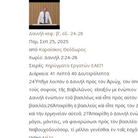
Δανιήλ κεφ.: β', εδ.: 24-28
Πεμ, Σεπ 25, 2025
από
Καραΐσκος Θεόδωρος
Χωρίο:
Δανιήλ 2:24-28
Σειρές:
Κηρύγματα Εργατών ΕΑΕΠ
Διάρκεια:
41 Λεπτά 40 Δευτερόλεπτα
24Ὑπῆγε λοιπὸν ὁ Δανιήλ πρὸς τὸν Ἀριώχ, τὸν ὁπ
τοὺς σοφοὺς τῆς Βαβυλῶνος· εἴσαξόν με ἐνώπιον 
Δανιήλ ἐνώπιον τοῦ βασιλέως καὶ εἶπε πρὸς αὐτὸν
βασιλέα.26Ἀπεκρίθη ὁ βασιλεὺς καὶ εἶπε πρὸς τὸν
καὶ τὴν ἑρμηνείαν αὐτοῦ; 27Ἀπεκρίθη ὁ Δανιήλ ἐνώ
μάγοι, μάντεις, νὰ φανερώσωσι πρὸς τὸν βασιλέα·
Ναβουχοδονόσορ, τί μέλλει γενέσθαι ἐν ταῖς ἐσχάτα
Video:
Δείτε