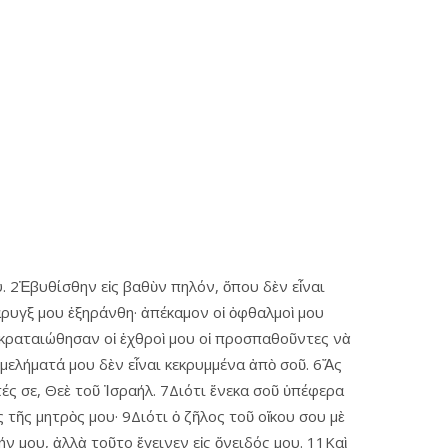
. 2Ἐβυθίσθην εἰς βαθὺν πηλόν, ὅπου δὲν εἶναι
άρυγξ μου ἐξηράνθη· ἀπέκαμον οἱ ὀφθαλμοὶ μου
ἐκραταιώθησαν οἱ ἐχθροὶ μου οἱ προσπαθοῦντες νὰ
μμελήματά μου δὲν εἶναι κεκρυμμένα ἀπὸ σοῦ. 6Ἄς
τές σε, Θεὲ τοῦ Ἰσραήλ. 7Διότι ἕνεκα σοῦ ὑπέφερα
 τῆς μητρὸς μου· 9Διότι ὁ ζῆλος τοῦ οἴκου σου μὲ
ν μου, ἀλλὰ τοῦτο ἔγεινεν εἰς ὄνειδός μου. 11Καὶ