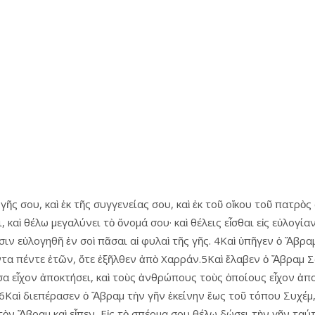
ῆς σου, καὶ ἐκ τῆς συγγενείας σου, καὶ ἐκ τοῦ οἴκου τοῦ πατρὸς σ
ι, καὶ θέλω μεγαλύνει τὸ ὄνομά σου· καὶ θέλεις εἶσθαι εἰς εὐλογί
ν εὐλογηθῆ ἐν σοὶ πᾶσαι αἱ φυλαὶ τῆς γῆς. 4Καὶ ὑπῆγεν ὁ Ἄβραμ
ντα πέντε ἐτῶν, ὅτε ἐξῆλθεν ἀπὸ Χαρράν.5Καὶ ἔλαβεν ὁ Ἄβραμ Σ
 εἶχον ἀποκτήσει, καὶ τοὺς ἀνθρώπους τοὺς ὁποίους εἶχον ἀπο
. 6Καὶ διεπέρασεν ὁ Ἄβραμ τὴν γῆν ἐκείνην ἕως τοῦ τόπου Συχέμ,
τὸν Ἄβραμ καὶ εἶπεν, Εἰς τὸ σπέρμα σου θέλω δώσει τὴν γῆν ταύτ