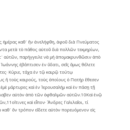
ῆς ἡμέρας καθ᾿ ἥν ἀνελήφθη, ἀφοῦ διὰ Πνεύματος
ῶντα μετὰ τὸ πάθος αὑτοῦ διὰ πολλῶν τεκμηρίων,
ετ᾿ αὐτῶν, παρήγγειλε νὰ μή ἀπομακρυνθῶσιν ἀπὸ
 Ἰωάννης ἐβάπτισεν ἐν ὕδατι, σεῖς ὅμως θέλετε
τες· Κύριε, τάχα ἐν τῷ καιρῷ τούτῳ
ους ἤ τοὺς καιρούς, τοὺς ὁποίους ὁ Πατήρ ἔθεσεν
 ἐμὲ μάρτυρες καὶ ἐν Ἱερουσαλήμ καὶ ἐν πάσῃ τῇ
ὑπέλαβεν αὐτὸν ἀπὸ τῶν ὀφθαλμῶν αὐτῶν.10Καὶ ἐνῷ
,11οἵτινες καὶ εἶπον· Ἄνδρες Γαλιλαῖοι, τί
ω καθ᾿ ὅν τρόπον εἴδετε αὐτὸν πορευόμενον εἰς