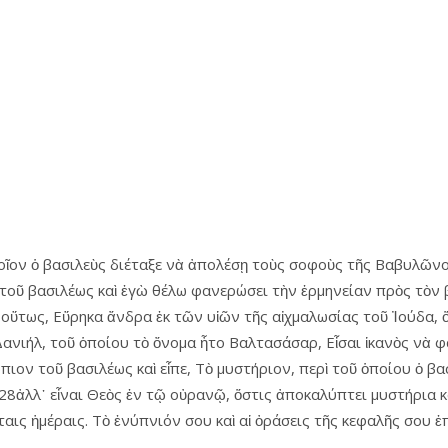
οῖον ὁ βασιλεὺς διέταξε νὰ ἀπολέσῃ τοὺς σοφοὺς τῆς Βαβυλῶνος
τοῦ βασιλέως καὶ ἐγὼ θέλω φανερώσει τὴν ἑρμηνείαν πρὸς τὸν β
 οὕτως, Εὕρηκα ἄνδρα ἐκ τῶν υἱῶν τῆς αἰχμαλωσίας τοῦ Ἰούδα, ὅ
 Δανιήλ, τοῦ ὁποίου τὸ ὄνομα ἦτο Βαλτασάσαρ, Εἶσαι ἱκανὸς νὰ 
πιον τοῦ βασιλέως καὶ εἶπε, Τὸ μυστήριον, περὶ τοῦ ὁποίου ὁ β
28ἀλλ᾿ εἶναι Θεὸς ἐν τῷ οὐρανῷ, ὅστις ἀποκαλύπτει μυστήρια κα
ις ἡμέραις. Τὸ ἐνύπνιόν σου καὶ αἱ ὀράσεις τῆς κεφαλῆς σου ἐπὶ