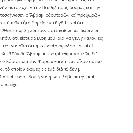
κηνήν αὑτοῦ ἔχων τὴν Βαιθήλ πρὸς δυσμὰς καὶ τὴν
ὶ μετεσκήνωσεν ὁ Ἄβραμ, ὁδοιπορῶν καὶ προχωρῶν
τι ἡ πεῖνα ἦτο βαρεῖα ἐν τῇ γῇ.11Καὶ ὅτε
 12θέλει συμβῆ λοιπόν, ὥστε καθὼς σὲ ἴδωσιν οἱ
ιπόν, ὅτι εἶσαι ἀδελφή μου, διὰ νὰ γείνῃ καλὸν εἰς
οι τὴν γυναῖκα ὅτι ἦτο ὡραία σφόδρα.15Καὶ οἱ
ραώ.16Τὸν δὲ Ἄβραμ μετεχειρίσθησαν καλῶς δι᾿
ν ὁ Κύριος ἐπὶ τὸν Φαραὼ καὶ ἐπὶ τὸν οἶκον αὑτοῦ
τὸ ὁποῖον ἔκαμες εἰς ἐμέ; διὰ τί δὲν μ᾿
α· καὶ τώρα, ἰδοὺ ἡ γυνή σου· λάβε αὐτήν, καὶ
ὅσα εἶχε.