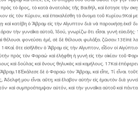
η πρὸς τὸ ὄρος, τὸ κατὰ ἀνατολὰς τῆς Βαιθήλ, καὶ ἔστησε τὴν σ
ριον εἰς τὸν Κύριον, καὶ ἐπεκαλέσθη τὸ ὄνομα τοῦ Κυρίου.9Κα
· καὶ κατέβη ὁ Ἄβραμ εἰς τὴν Αἴγυπτον διὰ νὰ παροικήσῃ ἐκεῖ· διό
Σάραν τὴν γυναῖκα αὑτοῦ, Ἰδού, γνωρίζω ὅτι εἶσαι γυνή εὐειδής·
καὶ θέλουσι φονεύσει ἐμέ, σὲ δὲ θέλουσι φυλάξει ζῶσαν.13Εἰπὲ λο
έ. 14Καί ὅτε εἰσῆλθεν ὁ Ἄβραμ εἰς τὴν Αἴγυπτον, εἶδον οἱ Αἰγύπτι
ὐτήν πρὸς τὸν Φαραώ· καὶ ἐλήφθη ἡ γυνή εἰς τὴν οἰκίαν τοῦ Φα
ύλους καὶ δούλας καὶ ὄνους θηλυκὰς καὶ καμήλους. 17Καὶ ἐπέφερε
βραμ.18Ἐκάλεσε δὲ ὁ Φαραὼ τὸν Ἄβραμ, καὶ εἶπε, Τί εἶναι τοῦτο, 
 Ἀδελφή μου εἶναι αὕτη; καὶ ἔλαβον αὐτήν εἰς ἐμαυτὸν διὰ γυναῖκ
ν· καὶ συμπροέπεμψαν αὐτόν, καὶ τὴν γυναῖκα αὐτοῦ καὶ πάντα 