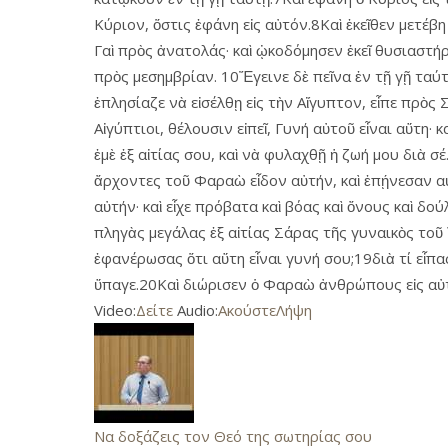
Κύριον, ὅστις ἐφάνη εἰς αὐτόν.8Καὶ ἐκεῖθεν μετέβ
Γαὶ πρὸς ἀνατολάς· καὶ ᾠκοδόμησεν ἐκεῖ θυσιαστή
πρὸς μεσημβρίαν. 10Ἔγεινε δὲ πεῖνα ἐν τῇ γῇ ταύτῃ
ἐπλησίαζε νὰ εἰσέλθῃ εἰς τὴν Αἴγυπτον, εἶπε πρὸς 
Αἰγύπτιοι, θέλουσιν εἰπεῖ, Γυνή αὐτοῦ εἶναι αὕτη· 
ἐμὲ ἐξ αἰτίας σου, καὶ νὰ φυλαχθῇ ἡ ζωή μου διὰ σ
ἄρχοντες τοῦ Φαραὼ εἶδον αὐτήν, καὶ ἐπῄνεσαν α
αὐτήν· καὶ εἶχε πρόβατα καὶ βόας καὶ ὄνους καὶ δο
πληγὰς μεγάλας ἐξ αἰτίας Σάρας τῆς γυναικὸς τοῦ Ἄ
ἐφανέρωσας ὅτι αὕτη εἶναι γυνή σου;19διὰ τί εἶπας,
ὕπαγε.20Καὶ διώρισεν ὁ Φαραὼ ἀνθρώπους εἰς αὐτό
Video:
Δείτε
Audio:
Ακούστε
Λήψη
Να δοξάζεις τον Θεό της σωτηρίας σου