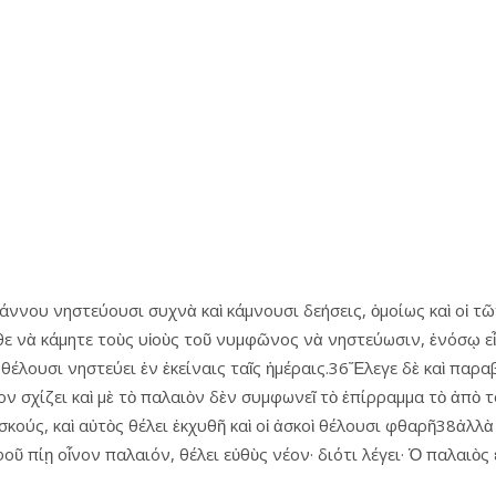
ωάννου νηστεύουσι συχνὰ καὶ κάμνουσι δεήσεις, ὁμοίως καὶ οἱ τῶ
ε νὰ κάμητε τοὺς υἱοὺς τοῦ νυμφῶνος νὰ νηστεύωσιν, ἐνόσῳ εἶ
θέλουσι νηστεύει ἐν ἐκείναις ταῖς ἡμέραις.36Ἔλεγε δὲ καὶ παρα
νέον σχίζει καὶ μὲ τὸ παλαιὸν δὲν συμφωνεῖ τὸ ἐπίρραμμα τὸ ἀπὸ 
 ἀσκούς, καὶ αὐτὸς θέλει ἐκχυθῆ καὶ οἱ ἀσκοὶ θέλουσι φθαρῆ38ἀλλ
ῦ πίῃ οἶνον παλαιόν, θέλει εὐθὺς νέον· διότι λέγει· Ὁ παλαιὸς 