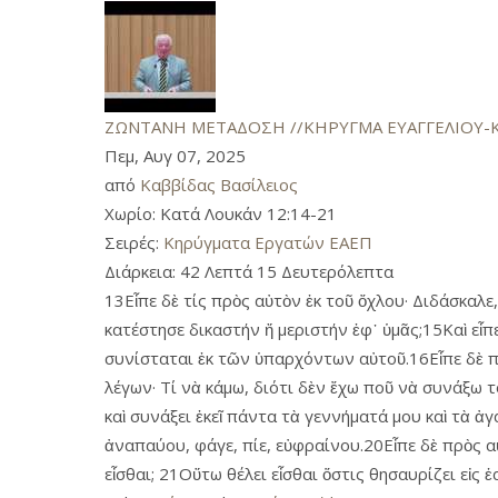
ΖΩΝΤΑΝΗ ΜΕΤΑΔΟΣΗ //ΚΗΡΥΓΜΑ ΕΥΑΓΓΕΛΙΟΥ-Κατά Λ
Πεμ, Αυγ 07, 2025
από
Καββίδας Βασίλειος
Χωρίο:
Κατά Λουκάν 12:14-21
Σειρές:
Κηρύγματα Εργατών ΕΑΕΠ
Διάρκεια:
42 Λεπτά 15 Δευτερόλεπτα
13Εἶπε δὲ τίς πρὸς αὐτὸν ἐκ τοῦ ὄχλου· Διδάσκαλε
κατέστησε δικαστήν ἤ μεριστήν ἐφ᾿ ὑμᾶς;15Καὶ εἶπ
συνίσταται ἐκ τῶν ὑπαρχόντων αὐτοῦ.16Εἶπε δὲ 
λέγων· Τί νὰ κάμω, διότι δὲν ἔχω ποῦ νὰ συνάξω τ
καὶ συνάξει ἐκεῖ πάντα τὰ γεννήματά μου καὶ τὰ ἀ
ἀναπαύου, φάγε, πίε, εὐφραίνου.20Εἶπε δὲ πρὸς α
εἶσθαι; 21Οὕτω θέλει εἶσθαι ὅστις θησαυρίζει εἰς ἑ