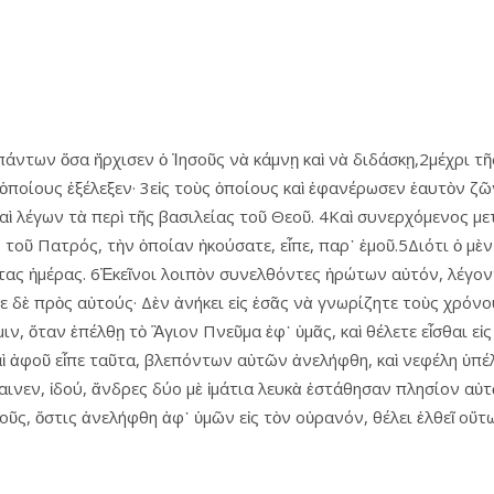
άντων ὅσα ἤρχισεν ὁ Ἰησοῦς νὰ κάμνῃ καὶ νὰ διδάσκῃ,2μέχρι τ
ὁποίους ἐξέλεξεν· 3εἰς τοὺς ὁποίους καὶ ἐφανέρωσεν ἑαυτὸν ζ
αὶ λέγων τὰ περὶ τῆς βασιλείας τοῦ Θεοῦ. 4Καὶ συνερχόμενος μ
τοῦ Πατρός, τὴν ὁποίαν ἠκούσατε, εἶπε, παρ᾿ ἐμοῦ.5Διότι ὁ μὲν
τας ἡμέρας. 6Ἐκεῖνοι λοιπὸν συνελθόντες ἠρώτων αὐτόν, λέγον
ε δὲ πρὸς αὐτούς· Δὲν ἀνήκει εἰς ἐσᾶς νὰ γνωρίζητε τοὺς χρόν
ιν, ὅταν ἐπέλθῃ τὸ Ἃγιον Πνεῦμα ἐφ᾿ ὑμᾶς, καὶ θέλετε εἶσθαι εἰς
9Καὶ ἀφοῦ εἶπε ταῦτα, βλεπόντων αὐτῶν ἀνελήφθη, καὶ νεφέλη 
ινεν, ἰδού, ἄνδρες δύο μὲ ἱμάτια λευκὰ ἐστάθησαν πλησίον αὐτῶν
οῦς, ὅστις ἀνελήφθη ἀφ᾿ ὑμῶν εἰς τὸν οὐρανόν, θέλει ἐλθεῖ οὕτ