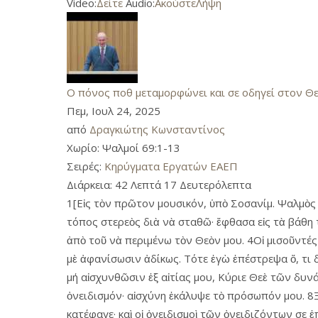
Video:
Δείτε
Audio:
Ακούστε
Λήψη
Ο πόνος ποθ μεταμορφώνει και σε οδηγεί στον Θ
Πεμ, Ιουλ 24, 2025
από
Δραγκιώτης Κωνσταντίνος
Χωρίο:
Ψαλμοί 69:1-13
Σειρές:
Κηρύγματα Εργατών ΕΑΕΠ
Διάρκεια:
42 Λεπτά 17 Δευτερόλεπτα
1[Εἰς τὸν πρῶτον μουσικόν, ὑπὸ Σοσανίμ. Ψαλμὸς 
τόπος στερεὸς διὰ νὰ σταθῶ· ἔφθασα εἰς τὰ βάθη 
ἀπὸ τοῦ νὰ περιμένω τὸν Θεὸν μου. 4Οἱ μισοῦντέ
μὲ ἀφανίσωσιν ἀδίκως. Τότε ἐγὼ ἐπέστρεψα ὅ, τι 
μή αἰσχυνθῶσιν ἐξ αἰτίας μου, Κύριε Θεὲ τῶν δυνά
ὀνειδισμόν· αἰσχύνη ἐκάλυψε τὸ πρόσωπόν μου. 8Ξέ
κατέφαγε· καὶ οἱ ὀνειδισμοὶ τῶν ὀνειδιζόντων σε 