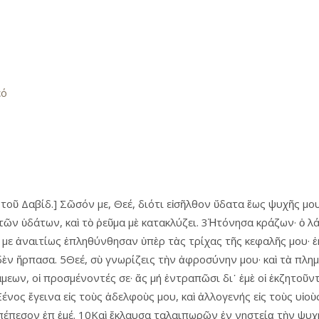
εό
τοῦ Δαβίδ.] Σῶσόν με, Θεέ, διότι εἰσῆλθον ὕδατα ἕως ψυχῆς μου
τῶν ὑδάτων, καὶ τὸ ῥεῦμα μὲ κατακλύζει. 3Ἠτόνησα κράζων· ὁ λ
ς με ἀναιτίως ἐπληθύνθησαν ὑπὲρ τὰς τρίχας τῆς κεφαλῆς μου· 
δὲν ἥρπασα. 5Θεέ, σὺ γνωρίζεις τὴν ἀφροσύνην μου· καὶ τὰ πλη
μεων, οἱ προσμένοντές σε· ἄς μή ἐντραπῶσι δι᾿ ἐμὲ οἱ ἐκζητοῦν
νος ἔγεινα εἰς τοὺς ἀδελφοὺς μου, καὶ ἀλλογενής εἰς τοὺς υἱοὺς
ἐπέπεσον ἐπ ἐμέ. 10Καὶ ἔκλαυσα ταλαιπωρῶν ἐν νηστείᾳ τὴν ψυχή