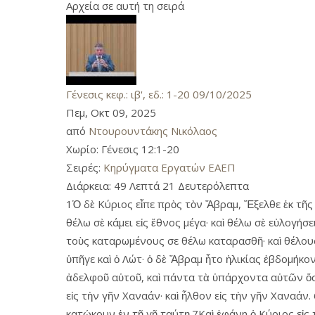
Αρχεία σε αυτή τη σειρά
Γένεσις κεφ.: ιβ', εδ.: 1-20 09/10/2025
Πεμ, Οκτ 09, 2025
από
Ντουρουντάκης Νικόλαος
Χωρίο:
Γένεσις 12:1-20
Σειρές:
Κηρύγματα Εργατών ΕΑΕΠ
Διάρκεια:
49 Λεπτά 21 Δευτερόλεπτα
1Ὁ δὲ Κύριος εἶπε πρὸς τὸν Ἄβραμ, Ἔξελθε ἐκ τῆς γ
θέλω σὲ κάμει εἰς ἔθνος μέγα· καὶ θέλω σὲ εὐλογήσε
τοὺς καταρωμένους σε θέλω καταρασθῆ· καὶ θέλουσι
ὑπῆγε καὶ ὁ Λώτ· ὁ δὲ Ἄβραμ ἦτο ἡλικίας ἑβδομήκο
ἀδελφοῦ αὑτοῦ, καὶ πάντα τὰ ὑπάρχοντα αὑτῶν ὅσα
εἰς τὴν γῆν Χαναάν· καὶ ἦλθον εἰς τὴν γῆν Χαναάν
κατῴκουν ἐν τῇ γῇ ταύτῃ.7Καὶ ἐφάνη ὁ Κύριος εἰς 