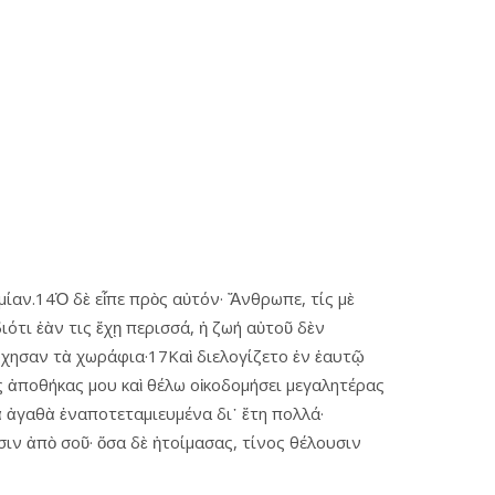
μίαν.14Ὁ δὲ εἶπε πρὸς αὐτόν· Ἄνθρωπε, τίς μὲ
ιότι ἐὰν τις ἔχῃ περισσά, ἡ ζωή αὐτοῦ δὲν
χησαν τὰ χωράφια·17Καὶ διελογίζετο ἐν ἑαυτῷ
ὰς ἀποθήκας μου καὶ θέλω οἰκοδομήσει μεγαλητέρας
λὰ ἀγαθὰ ἐναποτεταμιευμένα δι᾿ ἔτη πολλά·
ιν ἀπὸ σοῦ· ὅσα δὲ ἡτοίμασας, τίνος θέλουσιν