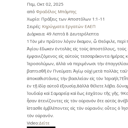
Πεμ, Οκτ 02, 2025
από
Φραδέλος Μπάμπης
Χωρίο:
Πράξεις των Αποστόλων 1:1-11
Σειρές:
Κηρύγματα Εργατών ΕΑΕΠ
Διάρκεια:
49 Λεπτά 8 Δευτερόλεπτα
1Τὸν μὲν πρῶτον λόγον ἔκαμον, ὦ Θεόφιλε, περὶ π
Ἁγίου ἔδωκεν ἐντολὰς εἰς τοὺς ἀποστόλους, τοὺς 
ἐμφανιζόμενος εἰς αὐτοὺς τεσσαράκοντα ἡμέρας κ
Ἱεροσολύμων, ἀλλὰ νὰ περιμένωσι τὴν ἐπαγγελίαν 
βαπτισθῆ ἐν Πνεύματι Ἁγίῳ οὐχὶ μετὰ πολλὰς ταύ
ἀποκαθιστάνεις τὴν βασιλείαν εἰς τὸν Ἰσραήλ;7Εἶπ
ἐν τῇ ἰδίᾳ αὑτοῦ ἐξουσίᾳ,8ἀλλὰ θέλετε λάβει δύναμ
Ἰουδαίᾳ καὶ Σαμαρείᾳ καὶ ἕως ἐσχάτου τῆς γῆς. 
ἦσαν ἀτενίζοντες εἰς τὸν οὐρανὸν ὅτε αὐτὸς ἀνέβα
ἵστασθε ἐμβλέποντες εἰς τὸν οὐρανόν; οὗτος ὁ Ἰησ
τὸν οὐρανόν.
Video:
Δείτε