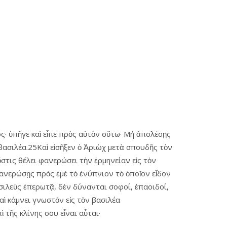
· ὑπῆγε καὶ εἶπε πρὸς αὐτὸν οὕτω· Μή ἀπολέσῃς
ασιλέα.25Καὶ εἰσῆξεν ὁ Ἀριὼχ μετὰ σπουδῆς τὸν
στις θέλει φανερώσει τὴν ἑρμηνείαν εἰς τὸν
φανερώσῃς πρὸς ἐμὲ τὸ ἐνύπνιον τὸ ὁποῖον εἶδον
ασιλεὺς ἐπερωτᾷ, δὲν δύνανται σοφοί, ἐπαοιδοί,
ὶ κάμνει γνωστὸν εἰς τὸν βασιλέα
 τῆς κλίνης σου εἶναι αὗται·