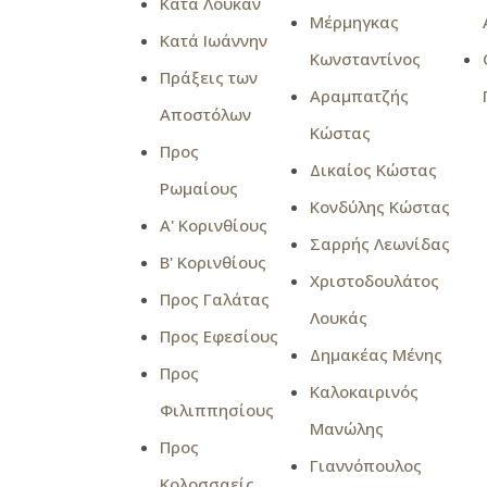
Κατά Λουκάν
Μέρμηγκας
Κατά Ιωάννην
Κωνσταντίνος
Πράξεις των
Αραμπατζής
Αποστόλων
Κώστας
Προς
Δικαίος Κώστας
Ρωμαίους
Κονδύλης Κώστας
Α' Κορινθίους
Σαρρής Λεωνίδας
Β' Κορινθίους
Χριστοδουλάτος
Προς Γαλάτας
Λουκάς
Προς Εφεσίους
Δημακέας Μένης
Προς
Καλοκαιρινός
Φιλιππησίους
Μανώλης
Προς
Γιαννόπουλος
Κολοσσαείς