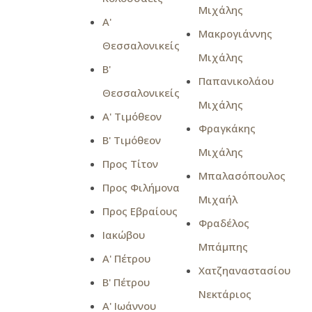
Μιχάλης
Α'
Μακρογιάννης
Θεσσαλονικείς
Μιχάλης
Β'
Παπανικολάου
Θεσσαλονικείς
Μιχάλης
Α' Τιμόθεον
Φραγκάκης
Β' Τιμόθεον
Μιχάλης
Προς Τίτον
Μπαλασόπουλος
Προς Φιλήμονα
Μιχαήλ
Προς Εβραίους
Φραδέλος
Ιακώβου
Μπάμπης
Α' Πέτρου
Χατζηαναστασίου
Β' Πέτρου
Νεκτάριος
Α' Ιωάννου