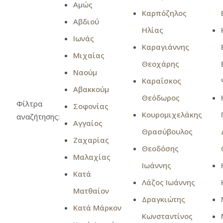
Αμώς
Καρπόζηλος
Αβδιού
Ηλίας
Ιωνάς
Καραγιάννης
Μιχαίας
Θεοχάρης
Ναούμ
Καραΐσκος
Αβακκούμ
Θεόδωρος
Φίλτρα
Σοφονίας
Κουρομιχελάκης
αναζήτησης:
Αγγαίος
Θρασύβουλος
Ζαχαρίας
Θεοδόσης
Μαλαχίας
Ιωάννης
Κατά
Λάζος Ιωάννης
Ματθαίον
Δραγκιώτης
Κατά Μάρκον
Κωνσταντίνος