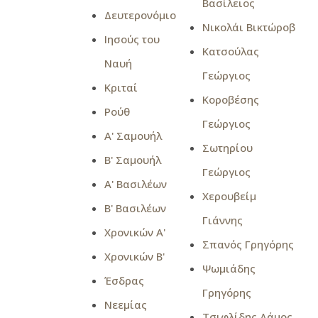
Βασίλειος
Δευτερονόμιο
Νικολάι Βικτώροβ
Ιησούς του
Κατσούλας
Ναυή
Γεώργιος
Κριταί
Κοροβέσης
Ρούθ
Γεώργιος
Α' Σαμουήλ
Σωτηρίου
Β' Σαμουήλ
Γεώργιος
Α' Βασιλέων
Χερουβείμ
Β' Βασιλέων
Γιάννης
Χρονικών Α'
Σπανός Γρηγόρης
Χρονικών Β'
Ψωμιάδης
Έσδρας
Γρηγόρης
Νεεμίας
Τσιφλίδης Δάμος