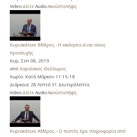
Video:
Δείτε
Audio:
Ακούστε
Λήψη
Κυριακάτικο Β΄Μέρος -Η εκκλησία είναι οίκος
προσευχής
Κυρ, Σεπ 08, 2019
από
Καραΐσκος Θεόδωρος
Χωρίο:
Κατά Μάρκον 11:15-18
Διάρκεια:
28 Λεπτά 31 Δευτερόλεπτα
Video:
Δείτε
Audio:
Ακούστε
Λήψη
Κυριακάτικο Α΄Μέρος - Ο πιστός έχει πληροφορία από