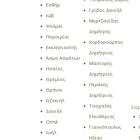
Εσθήρ
Γρίβας Δανιήλ
Ιώβ
Μερτζανίδης
Ψαλμοί
Δημήτρης
Παροιμίαι
Κορδορούμπας
Εκκλησιαστής
Δημήτριος
Άσμα Ασμάτων
Μάστορης
Ησαΐας
Δημήτριος
Ιερεμίας
Περάκης
Θρήνοι
Δημήτριος
Ιεζεκιήλ
Τσοχαλής
Σει
Δανιήλ
Ελευθέριος
Ωσηέ
Γιαννόπουλος
Ιωήλ
Ηλίας