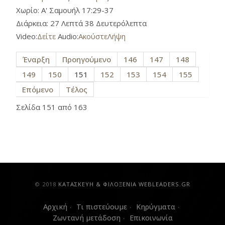
Χωρίο:
Α' Σαμουήλ 17:29-37
Διάρκεια:
27 Λεπτά 38 Δευτερόλεπτα
Video:
Δείτε
Audio:
Ακούστε
Λήψη
Έναρξη
Προηγούμενο
146
147
148
149
150
151
152
153
154
155
Επόμενο
Τέλος
Σελίδα 151 από 163
© 2018
ΚAΤΑΣΚΕΥΗ & ΦΙΛΟΞΕΝΙΑ WEBLEADERS.GR
Αρχική
Τι πιστεύουμε
Κηρύγματα
Ζωντανή μετάδοση
Επικοινωνία