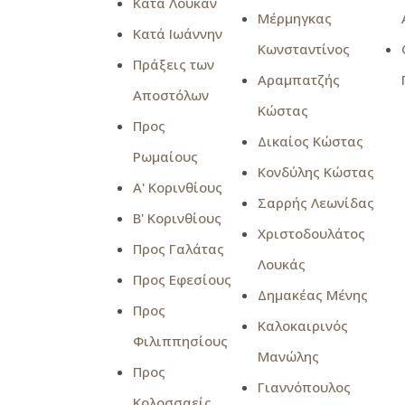
Κατά Λουκάν
Μέρμηγκας
Κατά Ιωάννην
Κωνσταντίνος
Πράξεις των
Αραμπατζής
Αποστόλων
Κώστας
Προς
Δικαίος Κώστας
Ρωμαίους
Κονδύλης Κώστας
Α' Κορινθίους
Σαρρής Λεωνίδας
Β' Κορινθίους
Χριστοδουλάτος
Προς Γαλάτας
Λουκάς
Προς Εφεσίους
Δημακέας Μένης
Προς
Καλοκαιρινός
Φιλιππησίους
Μανώλης
Προς
Γιαννόπουλος
Κολοσσαείς