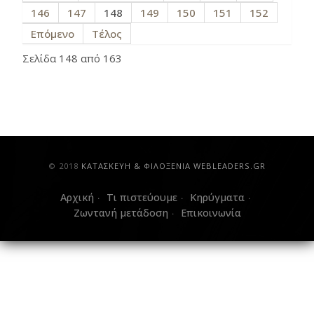
146
147
148
149
150
151
152
Επόμενο
Τέλος
Σελίδα 148 από 163
© 2018
ΚAΤΑΣΚΕΥΗ & ΦΙΛΟΞΕΝΙΑ WEBLEADERS.GR
Αρχική
Τι πιστεύουμε
Κηρύγματα
Ζωντανή μετάδοση
Επικοινωνία