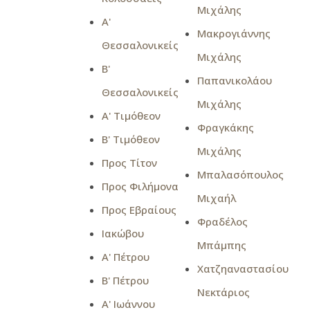
Μιχάλης
Α'
Μακρογιάννης
Θεσσαλονικείς
Μιχάλης
Β'
Παπανικολάου
Θεσσαλονικείς
Μιχάλης
Α' Τιμόθεον
Φραγκάκης
Β' Τιμόθεον
Μιχάλης
Προς Τίτον
Μπαλασόπουλος
Προς Φιλήμονα
Μιχαήλ
Προς Εβραίους
Φραδέλος
Ιακώβου
Μπάμπης
Α' Πέτρου
Χατζηαναστασίου
Β' Πέτρου
Νεκτάριος
Α' Ιωάννου