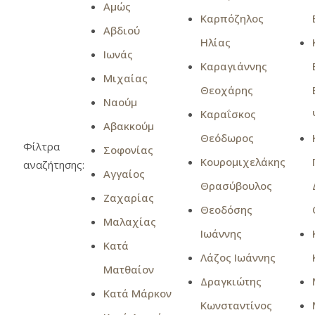
Αμώς
Καρπόζηλος
Αβδιού
Ηλίας
Ιωνάς
Καραγιάννης
Μιχαίας
Θεοχάρης
Ναούμ
Καραΐσκος
Αβακκούμ
Θεόδωρος
Φίλτρα
Σοφονίας
Κουρομιχελάκης
αναζήτησης:
Αγγαίος
Θρασύβουλος
Ζαχαρίας
Θεοδόσης
Μαλαχίας
Ιωάννης
Κατά
Λάζος Ιωάννης
Ματθαίον
Δραγκιώτης
Κατά Μάρκον
Κωνσταντίνος