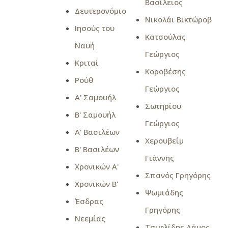
Βασίλειος
Δευτερονόμιο
Νικολάι Βικτώροβ
Ιησούς του
Κατσούλας
Ναυή
Γεώργιος
Κριταί
Κοροβέσης
Ρούθ
Γεώργιος
Α' Σαμουήλ
Σωτηρίου
Β' Σαμουήλ
Γεώργιος
Α' Βασιλέων
Χερουβείμ
Β' Βασιλέων
Γιάννης
Χρονικών Α'
Σπανός Γρηγόρης
Χρονικών Β'
Ψωμιάδης
Έσδρας
Γρηγόρης
Νεεμίας
Τσιφλίδης Δάμος