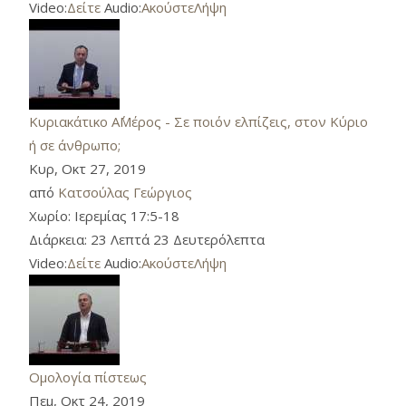
Video:
Δείτε
Audio:
Ακούστε
Λήψη
Κυριακάτικο Α΄Μέρος - Σε ποιόν ελπίζεις, στον Κύριο
ή σε άνθρωπο;
Κυρ, Οκτ 27, 2019
από
Κατσούλας Γεώργιος
Χωρίο:
Ιερεμίας 17:5-18
Διάρκεια:
23 Λεπτά 23 Δευτερόλεπτα
Video:
Δείτε
Audio:
Ακούστε
Λήψη
Ομολογία πίστεως
Πεμ, Οκτ 24, 2019