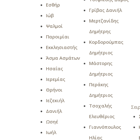
Εσθήρ
Γρίβας Δανιήλ
Ιώβ
Μερτζανίδης
Ψαλμοί
Δημήτρης
Παροιμίαι
Κορδορούμπας
Εκκλησιαστής
Δημήτριος
Άσμα Ασμάτων
Μάστορης
Ησαΐας
Δημήτριος
Ιερεμίας
Περάκης
Θρήνοι
Δημήτριος
Ιεζεκιήλ
Τσοχαλής
Σει
Δανιήλ
Ελευθέριος
Ωσηέ
Γιαννόπουλος
Ιωήλ
Ηλίας