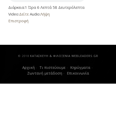
Διάρκεια:
1 Ώρα 6 Λεπτά 58 Δευτερόλεπτα
Video:
Δείτε
Audio:
Λήψη
Επιστροφή
© 2018
ΚAΤΑΣΚΕΥΗ & ΦΙΛΟΞΕΝΙΑ WEBLEADERS.GR
Αρχική
Τι πιστεύουμε
Κηρύγματα
Ζωντανή μετάδοση
Επικοινωνία