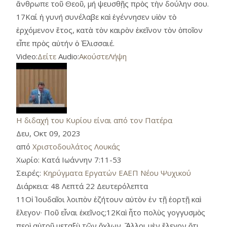
ἄνθρωπε τοῦ Θεοῦ, μή ψευσθῇς πρὸς τὴν δούλην σου.
17Καί ἡ γυνή συνέλαβε καὶ ἐγέννησεν υἱὸν τὸ
ἐρχόμενον ἔτος, κατὰ τὸν καιρὸν ἐκεῖνον τὸν ὁποῖον
εἶπε πρὸς αὐτήν ὁ Ἐλισσαιέ.
Video:
Δείτε
Audio:
Ακούστε
Λήψη
Η διδαχή του Κυρίου είναι από τον Πατέρα
Δευ, Οκτ 09, 2023
από
Χριστοδουλάτος Λουκάς
Χωρίο:
Κατά Ιωάννην 7:11-53
Σειρές:
Κηρύγματα Εργατών ΕΑΕΠ Νέου Ψυχικού
Διάρκεια:
48 Λεπτά 22 Δευτερόλεπτα
11Οἱ Ἰουδαῖοι λοιπὸν ἐζήτουν αὐτὸν ἐν τῇ ἑορτῇ καὶ
ἔλεγον· Ποῦ εἶναι ἐκεῖνος;12Καὶ ἦτο πολὺς γογγυσμὸς
περὶ αὐτοῦ μεταξὺ τῶν ὄχλων. Ἄλλοι μὲν ἔλεγον ὅτι