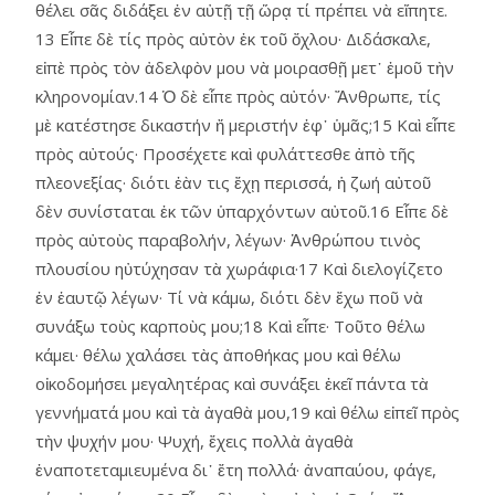
θέλει σᾶς διδάξει ἐν αὐτῇ τῇ ὥρᾳ τί πρέπει νὰ εἴπητε.
13 Εἶπε δὲ τίς πρὸς αὐτὸν ἐκ τοῦ ὄχλου· Διδάσκαλε,
εἰπὲ πρὸς τὸν ἀδελφὸν μου νὰ μοιρασθῇ μετ᾿ ἐμοῦ τὴν
κληρονομίαν.14 Ὁ δὲ εἶπε πρὸς αὐτόν· Ἄνθρωπε, τίς
μὲ κατέστησε δικαστήν ἤ μεριστήν ἐφ᾿ ὑμᾶς;15 Καὶ εἶπε
πρὸς αὐτούς· Προσέχετε καὶ φυλάττεσθε ἀπὸ τῆς
πλεονεξίας· διότι ἐὰν τις ἔχῃ περισσά, ἡ ζωή αὐτοῦ
δὲν συνίσταται ἐκ τῶν ὑπαρχόντων αὐτοῦ.16 Εἶπε δὲ
πρὸς αὐτοὺς παραβολήν, λέγων· Ἀνθρώπου τινὸς
πλουσίου ηὐτύχησαν τὰ χωράφια·17 Καὶ διελογίζετο
ἐν ἑαυτῷ λέγων· Τί νὰ κάμω, διότι δὲν ἔχω ποῦ νὰ
συνάξω τοὺς καρποὺς μου;18 Καὶ εἶπε· Τοῦτο θέλω
κάμει· θέλω χαλάσει τὰς ἀποθήκας μου καὶ θέλω
οἰκοδομήσει μεγαλητέρας καὶ συνάξει ἐκεῖ πάντα τὰ
γεννήματά μου καὶ τὰ ἀγαθὰ μου,19 καὶ θέλω εἰπεῖ πρὸς
τὴν ψυχήν μου· Ψυχή, ἔχεις πολλὰ ἀγαθὰ
ἐναποτεταμιευμένα δι᾿ ἔτη πολλά· ἀναπαύου, φάγε,