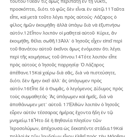
τούτου·10ἐὰν τις ὅμως περιπατῇ ἐν τῇ νυκτί,
προσκόπτει, διότι τὸ φῶς δὲν εἶναι ἐν αὐτῷ.11Ταῦτα
εἶπε, καὶ μετὰ τοῦτο λέγει πρὸς αὐτούς· Λάζαρος ὁ
φίλος ἡμῶν ἐκοιμήθη· ἀλλὰ ὑπάγω διὰ νὰ ἐξυπνήσω
αὐτόν.12Εἶπον λοιπὸν οἱ μαθηταὶ αὐτοῦ· Κύριε, ἄν
ἐκοιμήθη, θέλει σωθῆ.13Ἀλλ᾿ ὁ Ἰησοῦς εἶχεν εἰπεῖ περὶ
τοῦ θανάτου αὐτοῦ· ἐκεῖνοι ὅμως ἐνόμισαν ὅτι λέγει
περὶ τῆς κοιμήσεως τοῦ ὕπνου.14Τότε λοιπὸν εἶπε
πρὸς αὐτοὺς ὁ Ἰησοῦς παρρησίᾳ· Ὁ Λάζαρος
ἀπέθανε.15Καὶ χαίρω διὰ σᾶς, διὰ νὰ πιστεύσητε,
διότι δὲν ἤμην ἐκεῖ· ἀλλ᾿ ἄς ὑπάγωμεν πρὸς
αὐτόν.16Εἶπε δὲ ὁ Θωμᾶς, ὁ λεγόμενος Δίδυμος πρὸς
τοὺς συμμαθητάς· Ἄς ὑπάγωμεν καὶ ἡμεῖς, διὰ νὰ
ἀποθάνωμεν μετ᾿ αὐτοῦ. 17Ἐλθὼν λοιπὸν ὁ Ἰησοῦς
εὗρεν αὐτὸν τέσσαρας ἡμέρας ἔχοντα ἤδη ἐν τῷ
μνημείῳ.18Ἦτο δὲ ἡ Βηθανία πλησίον τῶν
Ἱεροσολύμων, ἀπέχουσα ὡς δεκαπέντε στάδια.19Καὶ
πολλοὶ ἐκ τῶν Ἰουδαίων εἶχον ἐλθεῖ πρὸς τὴν Μάρθαν