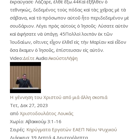
ἐκραύγασε· Λάζαρε, ἐλθὲ ἔξω.44Καὶ ἐξῆλθεν ὁ
τεθνηκώς, δεδεμένος τοὺς πόδας καὶ τὰς χεῖρας μὲ τὰ
σάβανα, καὶ τὸ πρόσωπον αὐτοῦ ἦτο περιδεδεμένον μὲ
σουδάριον. Λέγει πρὸς αὐτοὺς ὁ Ἰησοῦς· Λύσατε αὐτὸν
καὶ ἀφήσατε νὰ ὑπάγῃ. 45Πολλοὶ λοιπὸν ἐκ τῶν
Ἰουδαίων, οἵτινες εἶχον ἐλθεῖ εἰς τὴν Μαρίαν καὶ εἶδον
ὅσα ἔκαμεν ὁ Ἰησοῦς, ἐπίστευσαν εἰς αὐτόν.
Video:
Δείτε
Audio:
Ακούστε
Λήψη
Η γέννηση του Χριστού από μιά άλλη σκοπιά
Τετ, Δεκ 27, 2023
από
Χριστοδουλάτος Λουκάς
Χωρίο:
Αβακκούμ 3:1-16
Σειρές:
Κηρύγματα Εργατών ΕΑΕΠ Νέου Ψυχικού
Διάρκεια:
39 Λεπτά 4 Δευτερόλεπτα