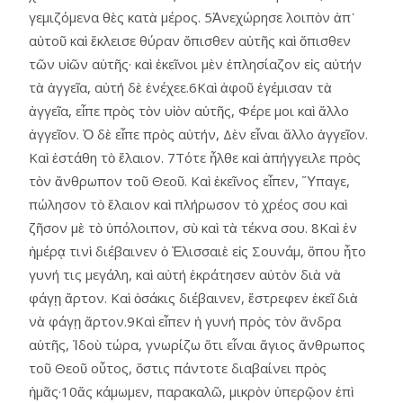
γεμιζόμενα θὲς κατὰ μέρος. 5Ἀνεχώρησε λοιπὸν ἀπ᾿
αὐτοῦ καὶ ἔκλεισε θύραν ὄπισθεν αὑτῆς καὶ ὄπισθεν
τῶν υἱῶν αὑτῆς· καὶ ἐκεῖνοι μὲν ἐπλησίαζον εἰς αὐτήν
τὰ ἀγγεῖα, αὐτή δὲ ἐνέχεε.6Καὶ ἀφοῦ ἐγέμισαν τὰ
ἀγγεῖα, εἶπε πρὸς τὸν υἱὸν αὑτῆς, Φέρε μοι καὶ ἄλλο
ἀγγεῖον. Ὁ δὲ εἶπε πρὸς αὐτήν, Δὲν εἶναι ἄλλο ἀγγεῖον.
Καὶ ἐστάθη τὸ ἔλαιον. 7Τότε ἦλθε καὶ ἀπήγγειλε πρὸς
τὸν ἄνθρωπον τοῦ Θεοῦ. Καὶ ἐκεῖνος εἶπεν, Ὕπαγε,
πώλησον τὸ ἔλαιον καὶ πλήρωσον τὸ χρέος σου καὶ
ζῆσον μὲ τὸ ὑπόλοιπον, σὺ καὶ τὰ τέκνα σου. 8Καὶ ἐν
ἡμέρᾳ τινὶ διέβαινεν ὁ Ἐλισσαιὲ εἰς Σουνάμ, ὅπου ἦτο
γυνή τις μεγάλη, καὶ αὐτή ἐκράτησεν αὐτὸν διὰ νὰ
φάγῃ ἄρτον. Καὶ ὁσάκις διέβαινεν, ἔστρεφεν ἐκεῖ διὰ
νὰ φάγῃ ἄρτον.9Καὶ εἶπεν ἡ γυνή πρὸς τὸν ἄνδρα
αὑτῆς, Ἰδοὺ τώρα, γνωρίζω ὅτι εἶναι ἅγιος ἄνθρωπος
τοῦ Θεοῦ οὗτος, ὅστις πάντοτε διαβαίνει πρὸς
ἡμᾶς·10ἄς κάμωμεν, παρακαλῶ, μικρὸν ὑπερῷον ἐπὶ