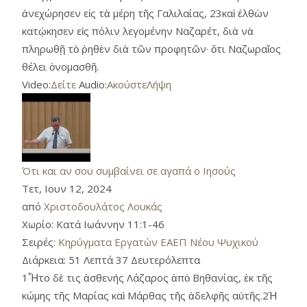
ἀνεχώρησεν εἰς τὰ μέρη τῆς Γαλιλαίας, 23καὶ ἐλθὼν
κατῴκησεν εἰς πόλιν λεγομένην Ναζαρέτ, διὰ νὰ
πληρωθῇ τὸ ῥηθὲν διὰ τῶν προφητῶν· ὅτι Ναζωραῖος
θέλει ὀνομασθῆ.
Video:
Δείτε
Audio:
Ακούστε
Λήψη
Ότι και αν σου συμβαίνει σε αγαπά ο Ιησούς
Τετ, Ιουν 12, 2024
από
Χριστοδουλάτος Λουκάς
Χωρίο:
Κατά Ιωάννην 11:1-46
Σειρές:
Κηρύγματα Εργατών ΕΑΕΠ Νέου Ψυχικού
Διάρκεια:
51 Λεπτά 37 Δευτερόλεπτα
1Ἦτο δὲ τις ἀσθενής Λάζαρος ἀπὸ Βηθανίας, ἐκ τῆς
κώμης τῆς Μαρίας καὶ Μάρθας τῆς ἀδελφῆς αὐτῆς.2Ἡ