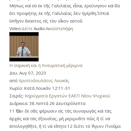
Μήπως καὶ σὺ ἐκ τῆς Γαλιλαίας εἶσαι; ἐρεύνησον καὶ ἴδε
ὅτι προφήτης ἐκ τῆς Γαλιλαίας δὲν ἠγέρθη.53Καὶ
ὑπῆγεν ἕκαστος εἰς τὸν οἶκον αὑτοῦ.
Video:
Δείτε
Audio:
Ακούστε
Λήψη
Η σαρκική και η πνευματική μέριμνα
Δευ, Αυγ 07, 2023
από
Χριστοδουλάτος Λουκάς
Χωρίο:
Κατά Λουκάν 12:11-31
Σειρές:
Κηρύγματα Εργατών ΕΑΕΠ Νέου Ψυχικού
Διάρκεια:
38 Λεπτά 26 Δευτερόλεπτα
11 Ὅταν δὲ σᾶς φέρωσιν εἰς τὰς συναγωγὰς καὶ τὰς
ἀρχὰς καὶ τὰς ἐξουσίας, μή μεριμνᾶτε πῶς ἤ τί νὰ
ἀπολογηθῆτε, ἤ τί νὰ εἴπητε·12 διότι τὸ Ἃγιον Πνεῦμα