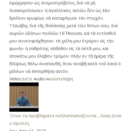
ἐφώρμησαν ὡς ἀνεμοστρόβιλος διὰ νὰ μή
διασκορπίσωσιν· ἡ ἀγαλλίασις αὐτῶν ἦτο ὡς ἐὰν
ἔμελλον κρυφίως νὰ καταφάγωσι τὸν πτωχόν.
15Διέβης διὰ τῆς θαλάσσης μετὰ τῶν ἵππων σου, διὰ
σωρῶν ὑδάτων πολλῶν.16Ἤκουσα, καὶ τὰ ἐντόσθιά
μου συνεταράχθησαν· τὰ χείλη μου ἔτρεμον εἰς τὴν
φωνήν· ἡ σαθρότης εἰσῆλθεν εἰς τὰ ὀστᾶ μου, καὶ
ὑποκάτω μου ἔλαβον τρόμον· πλήν ἐν τῇ ἡμέρᾳ τῆς
θλίψεως θέλω ἀναπαυθῆ, ὅταν ἀναβῇ κατὰ τοῦ λαοῦ ὁ
μέλλων νὰ ἐκπορθήσῃ αὐτόν.
Video:
Δείτε
Audio:
Ακούστε
Λήψη
'Οταν τα προβλήματα πολλαπλασιάζονται , λύση είναι
ο Χριστός
Δευ, Νοε 13, 2023