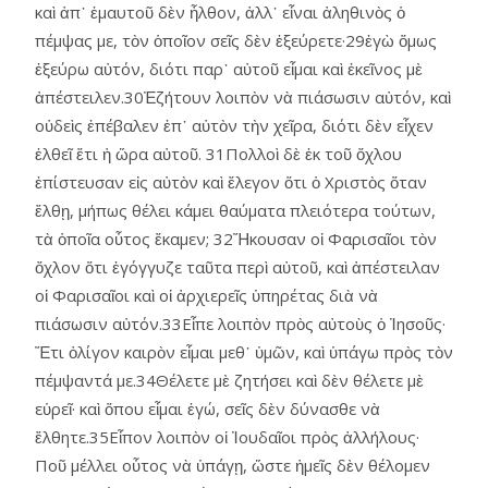
καὶ ἀπ᾿ ἐμαυτοῦ δὲν ἦλθον, ἀλλ᾿ εἶναι ἀληθινὸς ὁ
πέμψας με, τὸν ὁποῖον σεῖς δὲν ἐξεύρετε·29ἐγὼ ὅμως
ἐξεύρω αὐτόν, διότι παρ᾿ αὐτοῦ εἶμαι καὶ ἐκεῖνος μὲ
ἀπέστειλεν.30Ἐζήτουν λοιπὸν νὰ πιάσωσιν αὐτόν, καὶ
οὐδεὶς ἐπέβαλεν ἐπ᾿ αὐτὸν τὴν χεῖρα, διότι δὲν εἶχεν
ἐλθεῖ ἔτι ἡ ὥρα αὐτοῦ. 31Πολλοὶ δὲ ἐκ τοῦ ὄχλου
ἐπίστευσαν εἰς αὐτὸν καὶ ἔλεγον ὅτι ὁ Χριστὸς ὅταν
ἔλθῃ, μήπως θέλει κάμει θαύματα πλειότερα τούτων,
τὰ ὁποῖα οὗτος ἔκαμεν; 32Ἤκουσαν οἱ Φαρισαῖοι τὸν
ὄχλον ὅτι ἐγόγγυζε ταῦτα περὶ αὐτοῦ, καὶ ἀπέστειλαν
οἱ Φαρισαῖοι καὶ οἱ ἀρχιερεῖς ὑπηρέτας διὰ νὰ
πιάσωσιν αὐτόν.33Εἶπε λοιπὸν πρὸς αὐτοὺς ὁ Ἰησοῦς·
Ἔτι ὀλίγον καιρὸν εἶμαι μεθ᾿ ὑμῶν, καὶ ὑπάγω πρὸς τὸν
πέμψαντά με.34Θέλετε μὲ ζητήσει καὶ δὲν θέλετε μὲ
εὑρεῖ· καὶ ὅπου εἶμαι ἐγώ, σεῖς δὲν δύνασθε νὰ
ἔλθητε.35Εἶπον λοιπὸν οἱ Ἰουδαῖοι πρὸς ἀλλήλους·
Ποῦ μέλλει οὗτος νὰ ὑπάγῃ, ὥστε ἡμεῖς δὲν θέλομεν