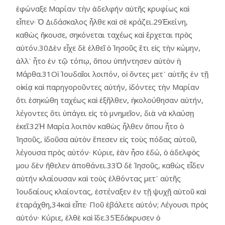
ἐφώναξε Μαρίαν τὴν ἀδελφήν αὑτῆς κρυφίως καὶ
εἶπεν· Ὁ Διδάσκαλος ἦλθε καὶ σὲ κράζει.29Ἐκείνη,
καθὼς ἤκουσε, σηκόνεται ταχέως καὶ ἔρχεται πρὸς
αὐτόν.30Δὲν εἶχε δὲ ἐλθεῖ ὁ Ἰησοῦς ἔτι εἰς τὴν κώμην,
ἀλλ᾿ ἦτο ἐν τῷ τόπῳ, ὅπου ὑπήντησεν αὐτὸν ἡ
Μάρθα.31Οἱ Ἰουδαῖοι λοιπόν, οἱ ὄντες μετ᾿ αὐτῆς ἐν τῇ
οἰκίᾳ καὶ παρηγοροῦντες αὐτήν, ἰδόντες τὴν Μαρίαν
ὅτι ἐσηκώθη ταχέως καὶ ἐξῆλθεν, ἠκολούθησαν αὐτήν,
λέγοντες ὅτι ὑπάγει εἰς τὸ μνημεῖον, διὰ νὰ κλαύσῃ
ἐκεῖ.32Ἡ Μαρία λοιπὸν καθὼς ἦλθεν ὅπου ἦτο ὁ
Ἰησοῦς, ἰδοῦσα αὐτὸν ἔπεσεν εἰς τοὺς πόδας αὐτοῦ,
λέγουσα πρὸς αὐτόν· Κύριε, ἐὰν ἦσο ἐδώ, ὁ ἀδελφὸς
μου δὲν ἤθελεν ἀποθάνει.33Ὁ δὲ Ἰησοῦς, καθὼς εἶδεν
αὐτήν κλαίουσαν καὶ τοὺς ἐλθόντας μετ᾿ αὐτῆς
Ἰουδαίους κλαίοντας, ἐστέναξεν ἐν τῇ ψυχῇ αὑτοῦ καὶ
ἐταράχθη,34καὶ εἶπε· Ποῦ ἐβάλετε αὐτόν; Λέγουσι πρὸς
αὐτόν· Κύριε, ἐλθὲ καὶ ἴδε.35Ἐδάκρυσεν ὁ