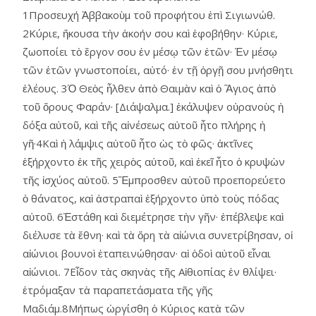
1Προσευχή Ἀββακοὺμ τοῦ προφήτου ἐπὶ Σιγιωνώθ.
2Κύριε, ἤκουσα τὴν ἀκοήν σου καὶ ἐφοβήθην· Κύριε,
ζωοποίει τὸ ἔργον σου ἐν μέσῳ τῶν ἐτῶν· Ἐν μέσῳ
τῶν ἐτῶν γνωστοποίει, αὐτό· ἐν τῇ ὀργῇ σου μνήσθητι
ἐλέους. 3Ὁ Θεὸς ἦλθεν ἀπὸ Θαιμὰν καὶ ὁ Ἃγιος ἀπὸ
τοῦ ὄρους Φαράν· [Διάψαλμα.] ἐκάλυψεν οὐρανοὺς ἡ
δόξα αὐτοῦ, καὶ τῆς αἰνέσεως αὐτοῦ ἦτο πλήρης ἡ
γῆ·4Καὶ ἡ λάμψις αὐτοῦ ἦτο ὡς τὸ φῶς· ἀκτῖνες
ἐξήρχοντο ἐκ τῆς χειρὸς αὐτοῦ, καὶ ἐκεῖ ἦτο ὁ κρυψὼν
τῆς ἰσχύος αὐτοῦ. 5Ἔμπροσθεν αὐτοῦ προεπορεύετο
ὁ θάνατος, καὶ ἀστραπαὶ ἐξήρχοντο ὑπὸ τοὺς πόδας
αὐτοῦ. 6Ἐστάθη καὶ διεμέτρησε τὴν γῆν· ἐπέβλεψε καὶ
διέλυσε τὰ ἔθνη· καὶ τὰ ὄρη τὰ αἰώνια συνετρίβησαν, οἱ
αἰώνιοι βουνοὶ ἐταπεινώθησαν· αἱ ὁδοὶ αὐτοῦ εἶναι
αἰώνιοι. 7Εἶδον τὰς σκηνὰς τῆς Αἰθιοπίας ἐν θλίψει·
ἐτρόμαξαν τὰ παραπετάσματα τῆς γῆς
Μαδιάμ.8Μήπως ὠργίσθη ὁ Κύριος κατὰ τῶν