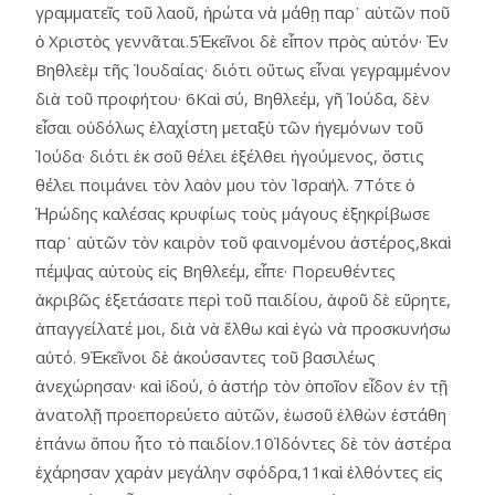
γραμματεῖς τοῦ λαοῦ, ἠρώτα νὰ μάθῃ παρ᾿ αὐτῶν ποῦ
ὁ Χριστὸς γεννᾶται.5Ἐκεῖνοι δὲ εἶπον πρὸς αὐτόν· Ἐν
Βηθλεὲμ τῆς Ἰουδαίας· διότι οὕτως εἶναι γεγραμμένον
διὰ τοῦ προφήτου· 6Καὶ σύ, Βηθλεέμ, γῆ Ἰούδα, δὲν
εἶσαι οὐδόλως ἐλαχίστη μεταξὺ τῶν ἡγεμόνων τοῦ
Ἰούδα· διότι ἐκ σοῦ θέλει ἐξέλθει ἡγούμενος, ὅστις
θέλει ποιμάνει τὸν λαὸν μου τὸν Ἰσραήλ. 7Τότε ὁ
Ἡρώδης καλέσας κρυφίως τοὺς μάγους ἐξηκρίβωσε
παρ᾿ αὐτῶν τὸν καιρὸν τοῦ φαινομένου ἀστέρος,8καὶ
πέμψας αὐτοὺς εἰς Βηθλεέμ, εἶπε· Πορευθέντες
ἀκριβῶς ἐξετάσατε περὶ τοῦ παιδίου, ἀφοῦ δὲ εὕρητε,
ἀπαγγείλατέ μοι, διὰ νὰ ἔλθω καὶ ἐγὼ νὰ προσκυνήσω
αὐτό. 9Ἐκεῖνοι δὲ ἀκούσαντες τοῦ βασιλέως
ἀνεχώρησαν· καὶ ἰδού, ὁ ἀστήρ τὸν ὁποῖον εἶδον ἐν τῇ
ἀνατολῇ προεπορεύετο αὐτῶν, ἑωσοῦ ἐλθὼν ἐστάθη
ἐπάνω ὅπου ἦτο τὸ παιδίον.10Ἰδόντες δὲ τὸν ἀστέρα
ἐχάρησαν χαρὰν μεγάλην σφόδρα,11καὶ ἐλθόντες εἰς