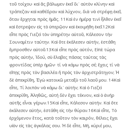
τοῦ τοίχου· καὶ ἄς βάλωμεν ἐκεῖ δι᾿ αὐτὸν κλίνην καὶ
τράπεζαν καὶ καθέδραν καὶ λύχνον, διὰ νὰ στρέφῃ ἐκεῖ,
ὅταν ἔρχηται πρὸς ἡμᾶς. 11Καὶ ἐν ἡμέρᾳ τινὶ ἦλθεν ἐκεῖ
καὶ ἔστρεψεν εἰς τὸ ὑπερῷον καὶ ἐκοιμήθη ἐκεῖ.12Καὶ
εἶπε πρὸς Γιεζεὶ τὸν ὑπηρέτην αὑτοῦ, Κάλεσον τὴν
Σουναμίτιν ταύτην. Καὶ ὅτε ἐκάλεσεν αὐτήν, ἐστάθη
ἔμπροσθεν αὐτοῦ.13Καὶ εἶπε πρὸς αὐτόν, Εἰπὲ τώρα
πρὸς αὐτήν, Ἰδού, σὺ ἔλαβες πάσας ταύτας τὰς
φροντίδας ὑπὲρ ἡμῶν· τί νὰ κάμω πρὸς σέ; ἔχεις τί νὰ
εἴπῃς πρὸς τὸν βασιλέα ἤ πρὸς τὸν ἀρχιστράτηγον; Ἡ
δὲ ἀπεκρίθη, Ἐγὼ κατοικῶ μεταξὺ τοῦ λαοῦ μου. 14Καὶ
εἶπε, Τί λοιπὸν νὰ κάμω δι᾿ αὐτήν; Καὶ ὁ Γιεζεὶ
ἀπεκρίθη, Ἀληθῶς, αὐτή δὲν ἔχει τέκνον, καὶ ὁ ἀνήρ
αὐτῆς εἶναι γέρων.15Καὶ εἶπε, Κάλεσον αὐτήν. Καὶ ὅτε
ἐκάλεσεν αὐτήν, ἐστάθη εἰς τὴν θύραν.16Καὶ εἶπε, Τὸ
ἐρχόμενον ἔτος, κατὰ τοῦτον τὸν καιρόν, θέλεις ἔχει
υἱὸν εἰς τὰς ἀγκάλας σου. Ἡ δὲ εἶπε, Μή, κύριέ μου,