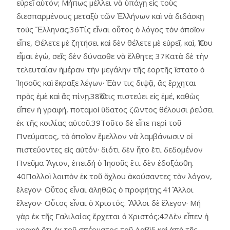
εὑρεῖ αὐτόν; Μήπως μέλλει νὰ ὑπάγῃ εἰς τοὺς
διεσπαρμένους μεταξὺ τῶν Ἑλλήνων καὶ νὰ διδάσκῃ
τοὺς Ἕλληνας;36Τίς εἶναι οὗτος ὁ λόγος τὸν ὁποῖον
εἶπε, Θέλετε μὲ ζητήσει καὶ δὲν θέλετε μὲ εὑρεῖ, καὶ, Ὅπου
εἶμαι ἐγώ, σεῖς δὲν δύνασθε νὰ ἔλθητε; 37Κατὰ δὲ τὴν
τελευταίαν ἡμέραν τὴν μεγάλην τῆς ἑορτῆς ἵστατο ὁ
Ἰησοῦς καὶ ἔκραξε λέγων· Ἐὰν τις διψᾷ, ἄς ἔρχηται
πρὸς ἐμὲ καὶ ἄς πίνῃ.38Ὅστις πιστεύει εἰς ἐμέ, καθὼς
εἶπεν ἡ γραφή, ποταμοὶ ὕδατος ζῶντος θέλουσι ῥεύσει
ἐκ τῆς κοιλίας αὐτοῦ.39Τοῦτο δὲ εἶπε περὶ τοῦ
Πνεύματος, τὸ ὁποῖον ἔμελλον νὰ λαμβάνωσιν οἱ
πιστεύοντες εἰς αὐτόν· διότι δὲν ἦτο ἔτι δεδομένον
Πνεῦμα Ἃγιον, ἐπειδή ὁ Ἰησοῦς ἔτι δὲν ἐδοξάσθη.
40Πολλοὶ λοιπὸν ἐκ τοῦ ὄχλου ἀκούσαντες τὸν λόγον,
ἔλεγον· Οὗτος εἶναι ἀληθῶς ὁ προφήτης.41Ἄλλοι
ἔλεγον· Οὗτος εἶναι ὁ Χριστός. Ἄλλοι δὲ ἔλεγον· Μή
γὰρ ἐκ τῆς Γαλιλαίας ἔρχεται ὁ Χριστός;42Δὲν εἶπεν ἡ
γραφή ὅτι ἐκ τοῦ σπέρματος τοῦ Δαβὶδ καὶ ἀπὸ τῆς