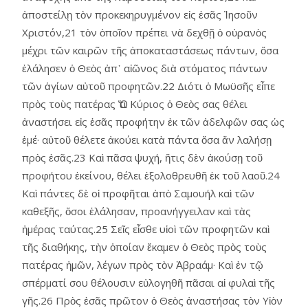
ἀποστείλῃ τὸν προκεκηρυγμένον εἰς ἐσᾶς Ἰησοῦν
Χριστόν,21 τὸν ὁποῖον πρέπει νὰ δεχθῇ ὁ οὐρανὸς
μέχρι τῶν καιρῶν τῆς ἀποκαταστάσεως πάντων, ὅσα
ἐλάλησεν ὁ Θεὸς ἀπ᾿ αἰῶνος διὰ στόματος πάντων
τῶν ἁγίων αὐτοῦ προφητῶν.22 Διότι ὁ Μωϋσῆς εἶπε
πρὸς τοὺς πατέρας Ὅτι Κύριος ὁ Θεὸς σας θέλει
ἀναστήσει εἰς ἐσᾶς προφήτην ἐκ τῶν ἀδελφῶν σας ὡς
ἐμέ· αὐτοῦ θέλετε ἀκούει κατὰ πάντα ὅσα ἄν λαλήσῃ
πρὸς ἐσᾶς.23 Καὶ πᾶσα ψυχή, ἥτις δὲν ἀκούσῃ τοῦ
προφήτου ἐκείνου, θέλει ἐξολοθρευθῆ ἐκ τοῦ λαοῦ.24
Καὶ πάντες δὲ οἱ προφῆται ἀπὸ Σαμουήλ καὶ τῶν
καθεξῆς, ὅσοι ἐλάλησαν, προανήγγειλαν καὶ τὰς
ἡμέρας ταύτας.25 Σεῖς εἶσθε υἱοὶ τῶν προφητῶν καὶ
τῆς διαθήκης, τὴν ὁποίαν ἔκαμεν ὁ Θεὸς πρὸς τοὺς
πατέρας ἡμῶν, λέγων πρὸς τὸν Ἀβραάμ· Καὶ ἐν τῷ
σπέρματί σου θέλουσιν εὐλογηθῆ πᾶσαι αἱ φυλαὶ τῆς
γῆς.26 Πρὸς ἐσᾶς πρῶτον ὁ Θεὸς ἀναστήσας τὸν Υἱὸν