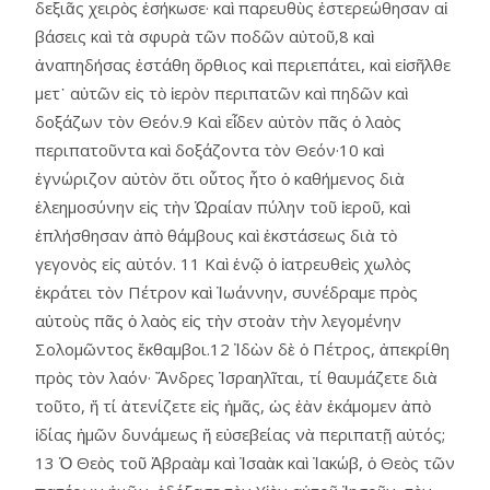
δεξιᾶς χειρὸς ἐσήκωσε· καὶ παρευθὺς ἐστερεώθησαν αἱ
βάσεις καὶ τὰ σφυρὰ τῶν ποδῶν αὐτοῦ,8 καὶ
ἀναπηδήσας ἐστάθη ὄρθιος καὶ περιεπάτει, καὶ εἰσῆλθε
μετ᾿ αὐτῶν εἰς τὸ ἱερὸν περιπατῶν καὶ πηδῶν καὶ
δοξάζων τὸν Θεόν.9 Καὶ εἶδεν αὐτὸν πᾶς ὁ λαὸς
περιπατοῦντα καὶ δοξάζοντα τὸν Θεόν·10 καὶ
ἐγνώριζον αὐτὸν ὅτι οὗτος ἦτο ὁ καθήμενος διὰ
ἐλεημοσύνην εἰς τὴν Ὡραίαν πύλην τοῦ ἱεροῦ, καὶ
ἐπλήσθησαν ἀπὸ θάμβους καὶ ἐκστάσεως διὰ τὸ
γεγονὸς εἰς αὐτόν. 11 Καὶ ἐνῷ ὁ ἰατρευθεὶς χωλὸς
ἐκράτει τὸν Πέτρον καὶ Ἰωάννην, συνέδραμε πρὸς
αὐτοὺς πᾶς ὁ λαὸς εἰς τὴν στοὰν τὴν λεγομένην
Σολομῶντος ἔκθαμβοι.12 Ἰδὼν δὲ ὁ Πέτρος, ἀπεκρίθη
πρὸς τὸν λαόν· Ἄνδρες Ἰσραηλῖται, τί θαυμάζετε διὰ
τοῦτο, ἤ τί ἀτενίζετε εἰς ἡμᾶς, ὡς ἐὰν ἐκάμομεν ἀπὸ
ἰδίας ἡμῶν δυνάμεως ἤ εὐσεβείας νὰ περιπατῇ αὐτός;
13 Ὁ Θεὸς τοῦ Ἀβραὰμ καὶ Ἰσαὰκ καὶ Ἰακώβ, ὁ Θεὸς τῶν