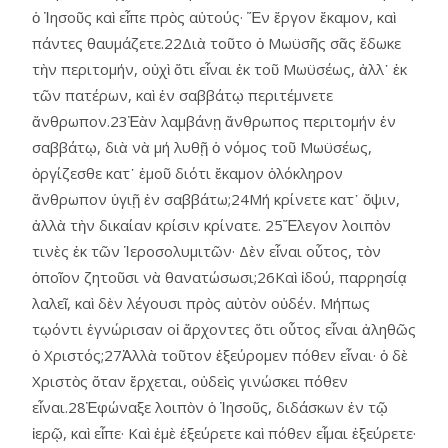
ὁ Ἰησοῦς καὶ εἶπε πρὸς αὐτούς· Ἕν ἔργον ἔκαμον, καὶ
πάντες θαυμάζετε.22Διὰ τοῦτο ὁ Μωϋσῆς σᾶς ἔδωκε
τὴν περιτομήν, οὐχὶ ὅτι εἶναι ἐκ τοῦ Μωϋσέως, ἀλλ᾿ ἐκ
τῶν πατέρων, καὶ ἐν σαββάτῳ περιτέμνετε
ἄνθρωπον.23Ἐὰν λαμβάνῃ ἄνθρωπος περιτομήν ἐν
σαββάτῳ, διὰ νὰ μή λυθῇ ὁ νόμος τοῦ Μωϋσέως,
ὀργίζεσθε κατ᾿ ἐμοῦ διότι ἔκαμον ὁλόκληρον
ἄνθρωπον ὑγιῇ ἐν σαββάτω;24Μή κρίνετε κατ᾿ ὄψιν,
ἀλλὰ τὴν δικαίαν κρίσιν κρίνατε. 25Ἔλεγον λοιπὸν
τινὲς ἐκ τῶν Ἱεροσολυμιτῶν· Δὲν εἶναι οὗτος, τὸν
ὁποῖον ζητοῦσι νὰ θανατώσωσι;26Καὶ ἰδού, παρρησίᾳ
λαλεῖ, καὶ δὲν λέγουσι πρὸς αὐτὸν οὐδέν. Μήπως
τῳόντι ἐγνώρισαν οἱ ἄρχοντες ὅτι οὗτος εἶναι ἀληθῶς
ὁ Χριστός;27Ἀλλὰ τοῦτον ἐξεύρομεν πόθεν εἶναι· ὁ δὲ
Χριστὸς ὅταν ἔρχεται, οὐδεὶς γινώσκει πόθεν
εἶναι.28Ἐφώναξε λοιπὸν ὁ Ἰησοῦς, διδάσκων ἐν τῷ
ἱερῷ, καὶ εἶπε· Καὶ ἐμὲ ἐξεύρετε καὶ πόθεν εἶμαι ἐξεύρετε·