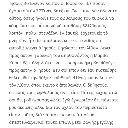
Ἰησοῦς.36Ἔλεγον λοιπὸν οἱ Ἰουδαῖοι· Ἴδε πόσον
ἠγάπα αὐτόν.37Τινὲς δὲ ἐξ αὐτῶν εἶπον· Δὲν ἠδύνατο
οὗτος, ὅστις ἤνοιξε τοὺς ὀφθαλμοὺς τοῦ τυφλοῦ, νὰ
κάμῃ ὥστε καὶ οὗτος νὰ μή ἀποθάνῃ; 38Ὁ Ἰησοῦς
λοιπόν, πάλιν στενάζων ἐν ἑαυτῷ, ἔρχεται εἰς τὸ
μνημεῖον· ἦτο δὲ σπήλαιον, καὶ ἔκειτο λίθος ἐπ᾿
αὐτοῦ.39Λέγει ὁ Ἰησοῦς· Σηκώσατε τὸν λίθον. Λέγει
πρὸς αὐτὸν ἡ ἀδελφή τοῦ ἀποθανόντος ἡ Μάρθα·
Κύριε, ὄζει ἤδη· διότι εἶναι τεσσάρων ἡμερῶν.40Λέγει
πρὸς αὐτήν ὁ Ἰησοῦς· Δὲν σοὶ εἶπον ὅτι ἐὰν πιστεύσῃς,
θέλεις ἰδεῖ τὴν δόξαν τοῦ Θεοῦ; 41Ἐσήκωσαν λοιπὸν
τὸν λίθον, ὅπου ἔκειτο ὁ ἀποθανών. Ὁ δὲ Ἰησοῦς,
ὑψώσας τοὺς ὀφθαλμοὺς ἄνω, εἶπε· Πάτερ, εὐχαριστῶ
σοι ὅτι μοῦ ἤκουσας.42Καὶ ἐγὼ ἐγνώριζον ὅτι πάντοτε
μοῦ ἀκούεις· ἀλλὰ διὰ τὸν ὄχλον τὸν περιεστῶτα
εἶπον τοῦτο, διὰ νὰ πιστεύσωσιν ὅτι σὺ μὲ
ἀπέστειλας.43Καὶ ταῦτα εἰπών, μετὰ φωνῆς μεγάλης