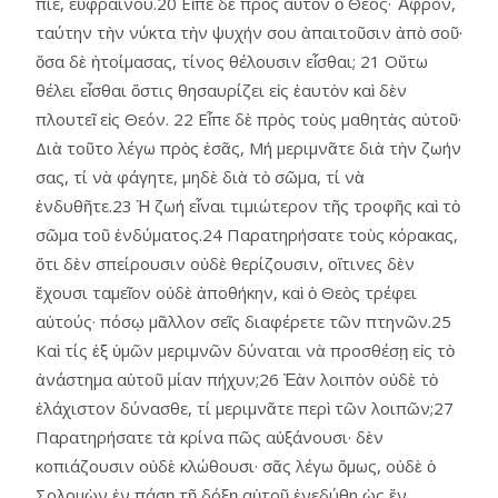
πίε, εὐφραίνου.20 Εἶπε δὲ πρὸς αὐτὸν ὁ Θεός· Ἄφρον,
ταύτην τὴν νύκτα τὴν ψυχήν σου ἀπαιτοῦσιν ἀπὸ σοῦ·
ὅσα δὲ ἡτοίμασας, τίνος θέλουσιν εἶσθαι; 21 Οὕτω
θέλει εἶσθαι ὅστις θησαυρίζει εἰς ἑαυτὸν καὶ δὲν
πλουτεῖ εἰς Θεόν. 22 Εἶπε δὲ πρὸς τοὺς μαθητὰς αὑτοῦ·
Διὰ τοῦτο λέγω πρὸς ἐσᾶς, Μή μεριμνᾶτε διὰ τὴν ζωήν
σας, τί νὰ φάγητε, μηδὲ διὰ τὸ σῶμα, τί νὰ
ἐνδυθῆτε.23 Ἡ ζωή εἶναι τιμιώτερον τῆς τροφῆς καὶ τὸ
σῶμα τοῦ ἐνδύματος.24 Παρατηρήσατε τοὺς κόρακας,
ὅτι δὲν σπείρουσιν οὐδὲ θερίζουσιν, οἵτινες δὲν
ἔχουσι ταμεῖον οὐδὲ ἀποθήκην, καὶ ὁ Θεὸς τρέφει
αὐτούς· πόσῳ μᾶλλον σεῖς διαφέρετε τῶν πτηνῶν.25
Καὶ τίς ἐξ ὑμῶν μεριμνῶν δύναται νὰ προσθέσῃ εἰς τὸ
ἀνάστημα αὑτοῦ μίαν πήχυν;26 Ἐὰν λοιπὸν οὐδὲ τὸ
ἐλάχιστον δύνασθε, τί μεριμνᾶτε περὶ τῶν λοιπῶν;27
Παρατηρήσατε τὰ κρίνα πῶς αὐξάνουσι· δὲν
κοπιάζουσιν οὐδὲ κλώθουσι· σᾶς λέγω ὅμως, οὐδὲ ὁ
Σολομὼν ἐν πάσῃ τῇ δόξῃ αὑτοῦ ἐνεδύθη ὡς ἕν