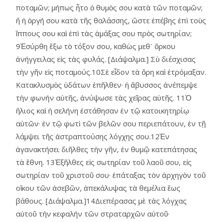
ποταμῶν; μήπως ἦτο ὁ θυμὸς σου κατὰ τῶν ποταμῶν;
ἤ ἡ ὀργή σου κατὰ τῆς θαλάσσης, ὥστε ἐπέβης ἐπὶ τοὺς
ἵππους σου καὶ ἐπὶ τὰς ἁμάξας σου πρὸς σωτηρίαν;
9Ἐσύρθη ἔξω τὸ τόξον σου, καθὼς μεθ᾿ ὅρκου
ἀνήγγειλας εἰς τὰς φυλάς. [Διάψαλμα.] Σὺ διέσχισας
τὴν γῆν εἰς ποταμούς.10Σὲ εἶδον τὰ ὄρη καὶ ἐτρόμαξαν.
Κατακλυσμὸς ὑδάτων ἐπῆλθεν· ἡ ἄβυσσος ἀνέπεμψε
τὴν φωνήν αὑτῆς, ἀνύψωσε τὰς χεῖρας αὑτῆς. 11Ὁ
ἥλιος καὶ ἡ σελήνη ἐστάθησαν ἐν τῷ κατοικητηρίῳ
αὑτῶν· ἐν τῷ φωτὶ τῶν βελῶν σου περιεπάτουν, ἐν τῇ
λάμψει τῆς ἀστραπτούσης λόγχης σου.12Ἐν
ἀγανακτήσει διῆλθες τὴν γῆν, ἐν θυμῷ κατεπάτησας
τὰ ἔθνη. 13Ἐξῆλθες εἰς σωτηρίαν τοῦ λαοῦ σου, εἰς
σωτηρίαν τοῦ χριστοῦ σου· ἐπάταξας τὸν ἀρχηγὸν τοῦ
οἴκου τῶν ἀσεβῶν, ἀπεκάλυψας τὰ θεμέλια ἕως
βάθους. [Διάψαλμα.]14Διεπέρασας μὲ τὰς λόγχας
αὐτοῦ τὴν κεφαλήν τῶν στραταρχῶν αὐτοῦ·