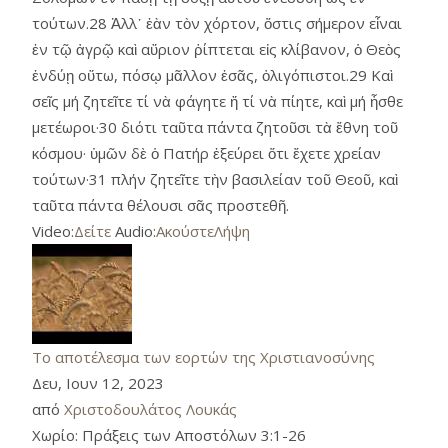
τούτων.28 Ἀλλ᾿ ἐὰν τὸν χόρτον, ὅστις σήμερον εἶναι
ἐν τῷ ἀγρῷ καὶ αὔριον ῥίπτεται εἰς κλίβανον, ὁ Θεὸς
ἐνδύῃ οὕτω, πόσῳ μᾶλλον ἐσᾶς, ὀλιγόπιστοι.29 Καὶ
σεῖς μή ζητεῖτε τί νὰ φάγητε ἤ τί νὰ πίητε, καὶ μή ἦσθε
μετέωροι·30 διότι ταῦτα πάντα ζητοῦσι τὰ ἔθνη τοῦ
κόσμου· ὑμῶν δὲ ὁ Πατήρ ἐξεύρει ὅτι ἔχετε χρείαν
τούτων·31 πλήν ζητεῖτε τὴν βασιλείαν τοῦ Θεοῦ, καὶ
ταῦτα πάντα θέλουσι σᾶς προστεθῆ.
Video:
Δείτε
Audio:
Ακούστε
Λήψη
Το αποτέλεσμα των εορτών της Χριστιανοσύνης
Δευ, Ιουν 12, 2023
από
Χριστοδουλάτος Λουκάς
Χωρίο:
Πράξεις των Αποστόλων 3:1-26