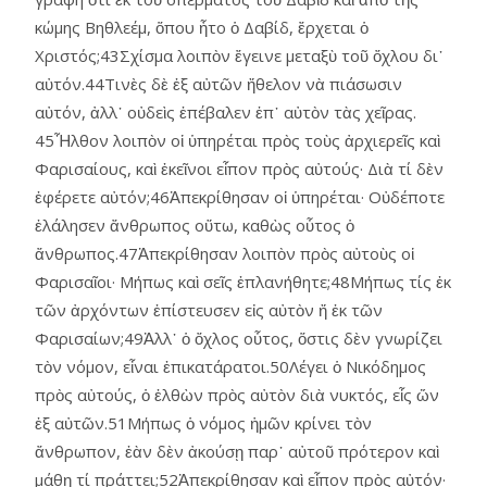
κώμης Βηθλεέμ, ὅπου ἦτο ὁ Δαβίδ, ἔρχεται ὁ
Χριστός;43Σχίσμα λοιπὸν ἔγεινε μεταξὺ τοῦ ὄχλου δι᾿
αὐτόν.44Τινὲς δὲ ἐξ αὐτῶν ἤθελον νὰ πιάσωσιν
αὐτόν, ἀλλ᾿ οὐδεὶς ἐπέβαλεν ἐπ᾿ αὐτὸν τὰς χεῖρας.
45Ἦλθον λοιπὸν οἱ ὑπηρέται πρὸς τοὺς ἀρχιερεῖς καὶ
Φαρισαίους, καὶ ἐκεῖνοι εἶπον πρὸς αὐτούς· Διὰ τί δὲν
ἐφέρετε αὐτόν;46Ἀπεκρίθησαν οἱ ὑπηρέται· Οὐδέποτε
ἐλάλησεν ἄνθρωπος οὕτω, καθὼς οὗτος ὁ
ἄνθρωπος.47Ἀπεκρίθησαν λοιπὸν πρὸς αὐτοὺς οἱ
Φαρισαῖοι· Μήπως καὶ σεῖς ἐπλανήθητε;48Μήπως τίς ἐκ
τῶν ἀρχόντων ἐπίστευσεν εἰς αὐτὸν ἤ ἐκ τῶν
Φαρισαίων;49Ἀλλ᾿ ὁ ὄχλος οὗτος, ὅστις δὲν γνωρίζει
τὸν νόμον, εἶναι ἐπικατάρατοι.50Λέγει ὁ Νικόδημος
πρὸς αὐτούς, ὁ ἐλθὼν πρὸς αὐτὸν διὰ νυκτός, εἷς ὤν
ἐξ αὐτῶν.51Μήπως ὁ νόμος ἡμῶν κρίνει τὸν
ἄνθρωπον, ἐὰν δὲν ἀκούσῃ παρ᾿ αὐτοῦ πρότερον καὶ
μάθῃ τί πράττει;52Ἀπεκρίθησαν καὶ εἶπον πρὸς αὐτόν·