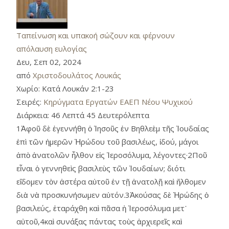
Ταπείνωση και υπακοή σώζουν και φέρνουν
απόλαυση ευλογίας
Δευ, Σεπ 02, 2024
από
Χριστοδουλάτος Λουκάς
Χωρίο:
Κατά Λουκάν 2:1-23
Σειρές:
Κηρύγματα Εργατών ΕΑΕΠ Νέου Ψυχικού
Διάρκεια:
46 Λεπτά 45 Δευτερόλεπτα
1Ἀφοῦ δὲ ἐγεννήθη ὁ Ἰησοῦς ἐν Βηθλεὲμ τῆς Ἰουδαίας
ἐπὶ τῶν ἡμερῶν Ἡρώδου τοῦ βασιλέως, ἰδού, μάγοι
ἀπὸ ἀνατολῶν ἦλθον εἰς Ἱεροσόλυμα, λέγοντες·2Ποῦ
εἶναι ὁ γεννηθεὶς βασιλεὺς τῶν Ἰουδαίων; διότι
εἴδομεν τὸν ἀστέρα αὐτοῦ ἐν τῇ ἀνατολῇ καὶ ἤλθομεν
διὰ νὰ προσκυνήσωμεν αὐτόν.3Ἀκούσας δὲ Ἡρώδης ὁ
βασιλεύς, ἐταράχθη καὶ πᾶσα ἡ Ἱεροσόλυμα μετ᾿
αὐτοῦ,4καὶ συνάξας πάντας τοὺς ἀρχιερεῖς καὶ