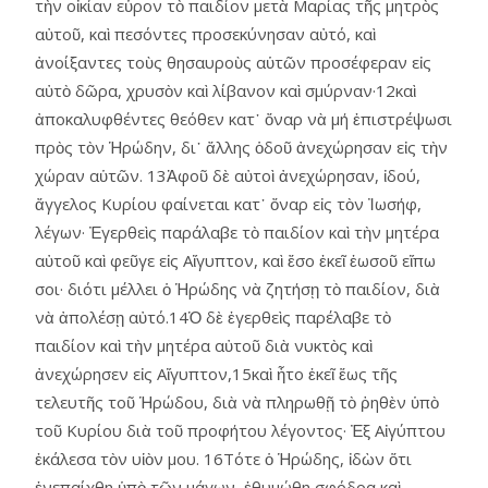
τὴν οἰκίαν εὗρον τὸ παιδίον μετὰ Μαρίας τῆς μητρὸς
αὐτοῦ, καὶ πεσόντες προσεκύνησαν αὐτό, καὶ
ἀνοίξαντες τοὺς θησαυροὺς αὑτῶν προσέφεραν εἰς
αὐτὸ δῶρα, χρυσὸν καὶ λίβανον καὶ σμύρναν·12καὶ
ἀποκαλυφθέντες θεόθεν κατ᾿ ὄναρ νὰ μή ἐπιστρέψωσι
πρὸς τὸν Ἡρώδην, δι᾿ ἄλλης ὁδοῦ ἀνεχώρησαν εἰς τὴν
χώραν αὑτῶν. 13Ἀφοῦ δὲ αὐτοὶ ἀνεχώρησαν, ἰδού,
ἄγγελος Κυρίου φαίνεται κατ᾿ ὄναρ εἰς τὸν Ἰωσήφ,
λέγων· Ἐγερθεὶς παράλαβε τὸ παιδίον καὶ τὴν μητέρα
αὐτοῦ καὶ φεῦγε εἰς Αἴγυπτον, καὶ ἔσο ἐκεῖ ἑωσοῦ εἴπω
σοι· διότι μέλλει ὁ Ἡρώδης νὰ ζητήσῃ τὸ παιδίον, διὰ
νὰ ἀπολέσῃ αὐτό.14Ὁ δὲ ἐγερθεὶς παρέλαβε τὸ
παιδίον καὶ τὴν μητέρα αὐτοῦ διὰ νυκτὸς καὶ
ἀνεχώρησεν εἰς Αἴγυπτον,15καὶ ἦτο ἐκεῖ ἕως τῆς
τελευτῆς τοῦ Ἡρώδου, διὰ νὰ πληρωθῇ τὸ ῥηθὲν ὑπὸ
τοῦ Κυρίου διὰ τοῦ προφήτου λέγοντος· Ἐξ Αἰγύπτου
ἐκάλεσα τὸν υἱὸν μου. 16Τότε ὁ Ἡρώδης, ἰδὼν ὅτι
ἐνεπαίχθη ὑπὸ τῶν μάγων, ἐθυμώθη σφόδρα καὶ