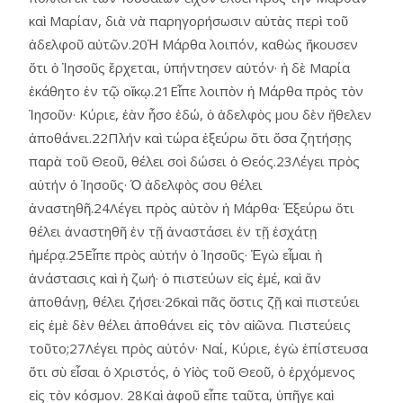
καὶ Μαρίαν, διὰ νὰ παρηγορήσωσιν αὐτὰς περὶ τοῦ
ἀδελφοῦ αὐτῶν.20Ἡ Μάρθα λοιπόν, καθὼς ἤκουσεν
ὅτι ὁ Ἰησοῦς ἔρχεται, ὑπήντησεν αὐτόν· ἡ δὲ Μαρία
ἐκάθητο ἐν τῷ οἴκῳ.21Εἶπε λοιπὸν ἡ Μάρθα πρὸς τὸν
Ἰησοῦν· Κύριε, ἐὰν ἦσο ἐδώ, ὁ ἀδελφὸς μου δὲν ἤθελεν
ἀποθάνει.22Πλήν καὶ τώρα ἐξεύρω ὅτι ὅσα ζητήσῃς
παρὰ τοῦ Θεοῦ, θέλει σοὶ δώσει ὁ Θεός.23Λέγει πρὸς
αὐτήν ὁ Ἰησοῦς· Ὁ ἀδελφὸς σου θέλει
ἀναστηθῆ.24Λέγει πρὸς αὐτὸν ἡ Μάρθα· Ἐξεύρω ὅτι
θέλει ἀναστηθῆ ἐν τῇ ἀναστάσει ἐν τῇ ἐσχάτῃ
ἡμέρᾳ.25Εἶπε πρὸς αὐτήν ὁ Ἰησοῦς· Ἐγὼ εἶμαι ἡ
ἀνάστασις καὶ ἡ ζωή· ὁ πιστεύων εἰς ἐμέ, καὶ ἄν
ἀποθάνῃ, θέλει ζήσει·26καὶ πᾶς ὅστις ζῇ καὶ πιστεύει
εἰς ἐμὲ δὲν θέλει ἀποθάνει εἰς τὸν αἰῶνα. Πιστεύεις
τοῦτο;27Λέγει πρὸς αὐτόν· Ναί, Κύριε, ἐγὼ ἐπίστευσα
ὅτι σὺ εἶσαι ὁ Χριστός, ὁ Υἱὸς τοῦ Θεοῦ, ὁ ἐρχόμενος
εἰς τὸν κόσμον. 28Καὶ ἀφοῦ εἶπε ταῦτα, ὑπῆγε καὶ