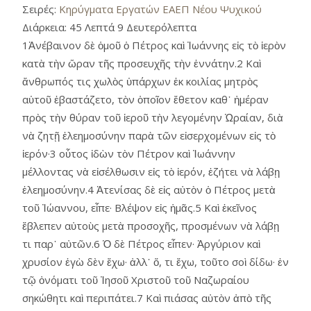
Σειρές:
Κηρύγματα Εργατών ΕΑΕΠ Νέου Ψυχικού
Διάρκεια:
45 Λεπτά 9 Δευτερόλεπτα
1Ἀνέβαινον δὲ ὁμοῦ ὁ Πέτρος καὶ Ἰωάννης εἰς τὸ ἱερὸν
κατὰ τὴν ὥραν τῆς προσευχῆς τὴν ἐννάτην.2 Καὶ
ἄνθρωπός τις χωλὸς ὑπάρχων ἐκ κοιλίας μητρὸς
αὑτοῦ ἐβαστάζετο, τὸν ὁποῖον ἔθετον καθ᾿ ἡμέραν
πρὸς τὴν θύραν τοῦ ἱεροῦ τὴν λεγομένην Ὡραίαν, διὰ
νὰ ζητῇ ἐλεημοσύνην παρὰ τῶν εἰσερχομένων εἰς τὸ
ἱερόν·3 οὗτος ἰδὼν τὸν Πέτρον καὶ Ἰωάννην
μέλλοντας νὰ εἰσέλθωσιν εἰς τὸ ἱερόν, ἐζήτει νὰ λάβῃ
ἐλεημοσύνην.4 Ἀτενίσας δὲ εἰς αὐτὸν ὁ Πέτρος μετὰ
τοῦ Ἰώαννου, εἶπε· Βλέψον εἰς ἡμᾶς.5 Καὶ ἐκεῖνος
ἔβλεπεν αὐτοὺς μετὰ προσοχῆς, προσμένων νὰ λάβῃ
τι παρ᾿ αὐτῶν.6 Ὁ δὲ Πέτρος εἶπεν· Ἀργύριον καὶ
χρυσίον ἐγὼ δὲν ἔχω· ἀλλ᾿ ὅ, τι ἔχω, τοῦτο σοὶ δίδω· ἐν
τῷ ὀνόματι τοῦ Ἰησοῦ Χριστοῦ τοῦ Ναζωραίου
σηκώθητι καὶ περιπάτει.7 Καὶ πιάσας αὐτὸν ἀπὸ τῆς