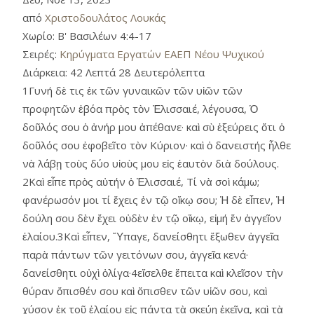
από
Χριστοδουλάτος Λουκάς
Χωρίο:
Β' Βασιλέων 4:4-17
Σειρές:
Κηρύγματα Εργατών ΕΑΕΠ Νέου Ψυχικού
Διάρκεια:
42 Λεπτά 28 Δευτερόλεπτα
1Γυνή δὲ τις ἐκ τῶν γυναικῶν τῶν υἱῶν τῶν
προφητῶν ἐβόα πρὸς τὸν Ἐλισσαιέ, λέγουσα, Ὁ
δοῦλός σου ὁ ἀνήρ μου ἀπέθανε· καὶ σὺ ἐξεύρεις ὅτι ὁ
δοῦλός σου ἐφοβεῖτο τὸν Κύριον· καὶ ὁ δανειστής ἦλθε
νὰ λάβῃ τοὺς δύο υἱοὺς μου εἰς ἑαυτὸν διὰ δούλους.
2Καὶ εἶπε πρὸς αὐτήν ὁ Ἐλισσαιέ, Τί νὰ σοὶ κάμω;
φανέρωσόν μοι τί ἔχεις ἐν τῷ οἴκῳ σου; Ἡ δὲ εἶπεν, Ἡ
δούλη σου δὲν ἔχει οὐδὲν ἐν τῷ οἴκῳ, εἰμή ἕν ἀγγεῖον
ἐλαίου.3Καὶ εἶπεν, Ὕπαγε, δανείσθητι ἔξωθεν ἀγγεῖα
παρὰ πάντων τῶν γειτόνων σου, ἀγγεῖα κενά·
δανείσθητι οὐχὶ ὀλίγα·4εἴσελθε ἔπειτα καὶ κλεῖσον τὴν
θύραν ὄπισθέν σου καὶ ὄπισθεν τῶν υἱῶν σου, καὶ
χύσον ἐκ τοῦ ἐλαίου εἰς πάντα τὰ σκεύη ἐκεῖνα, καὶ τὰ