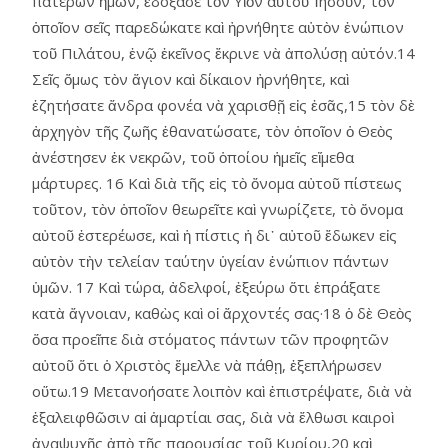
πατέρων ἡμῶν, ἐδόξασε τὸν Υἱὸν αὑτοῦ Ἰησοῦν, τὸν
ὁποῖον σεῖς παρεδώκατε καὶ ἠρνήθητε αὐτὸν ἐνώπιον
τοῦ Πιλάτου, ἐνῷ ἐκεῖνος ἔκρινε νὰ ἀπολύσῃ αὐτόν.14
Σεῖς ὅμως τὸν ἅγιον καὶ δίκαιον ἠρνήθητε, καὶ
ἐζητήσατε ἄνδρα φονέα νὰ χαρισθῇ εἰς ἐσᾶς,15 τὸν δὲ
ἀρχηγὸν τῆς ζωῆς ἐθανατώσατε, τὸν ὁποῖον ὁ Θεὸς
ἀνέστησεν ἐκ νεκρῶν, τοῦ ὁποίου ἡμεῖς εἴμεθα
μάρτυρες. 16 Καὶ διὰ τῆς εἰς τὸ ὄνομα αὐτοῦ πίστεως
τοῦτον, τὸν ὁποῖον θεωρεῖτε καὶ γνωρίζετε, τὸ ὄνομα
αὐτοῦ ἐστερέωσε, καὶ ἡ πίστις ἡ δι᾿ αὐτοῦ ἔδωκεν εἰς
αὐτὸν τὴν τελείαν ταύτην ὑγείαν ἐνώπιον πάντων
ὑμῶν. 17 Καὶ τώρα, ἀδελφοί, ἐξεύρω ὅτι ἐπράξατε
κατὰ ἄγνοιαν, καθὼς καὶ οἱ ἄρχοντές σας·18 ὁ δὲ Θεὸς
ὅσα προεῖπε διὰ στόματος πάντων τῶν προφητῶν
αὐτοῦ ὅτι ὁ Χριστὸς ἔμελλε νὰ πάθῃ, ἐξεπλήρωσεν
οὕτω.19 Μετανοήσατε λοιπὸν καὶ ἐπιστρέψατε, διὰ νὰ
ἐξαλειφθῶσιν αἱ ἁμαρτίαι σας, διὰ νὰ ἔλθωσι καιροὶ
ἀναψυχῆς ἀπὸ τῆς παρουσίας τοῦ Κυρίου,20 καὶ