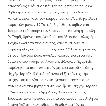
ἀποστείλας ἐφόνευσε πάντας τοὺς παῖδας τοὺς ἐν
Βηθλεὲμ καὶ ἐν πᾶσι τοῖς ὁρίοις αὐτῆς ἀπὸ δύο ἐτῶν
καὶ κατωτέρω κατὰ τὸν καιρόν, τὸν ὁποῖον ἐξηκρίβωσε
παρὰ τῶν μάγων.17Τότε ἐπληρώθη τὸ ῥηθὲν ὑπὸ
Ἱερεμίου τοῦ προφήτου, λέγοντος· 18Φωνή ἠκούσθη
ἐν Ῥαμᾷ, θρῆνος καὶ κλαυθμὸς καὶ ὀδυρμὸς πολύς· ἡ
Ῥαχήλ ἔκλαιε τὰ τέκνα αὑτῆς, καὶ δὲν ἤθελε νὰ
παρηγορηθῇ, διότι δὲν ὑπάρχουσι. 19Τελευτήσαντος
δὲ τοῦ Ἡρώδου ἰδού, ἄγγελος Κυρίου φαίνεται κατ᾿
ὄναρ εἰς τὸν Ἰωσήφ ἐν Αἰγύπτῳ, 20λέγων· Ἐγερθεὶς
παράλαβε τὸ παιδίον καὶ τὴν μητέρα αὐτοῦ καὶ ὕπαγε
εἰς γῆν Ἰσραήλ· διότι ἀπέθανον οἱ ζητοῦντες τὴν
ψυχήν τοῦ παιδίου. 21Ὁ δὲ ἐγερθεὶς παρέλαβε τὸ
παιδίον καὶ τὴν μητέρα αὐτοῦ καὶ ἦλθεν εἰς γῆν Ἰσραήλ.
22Ἀκούσας δὲ ὅτι ὁ Ἀρχέλαος βασιλεύει ἐπὶ τῆς
Ἰουδαίας ἀντὶ Ἡρώδου τοῦ πατρὸς αὑτοῦ, ἐφοβήθη νὰ
ὑπάγῃ ἐκεῖ· ἀποκαλυφθεὶς δὲ θεόθεν κατ᾿ ὄναρ