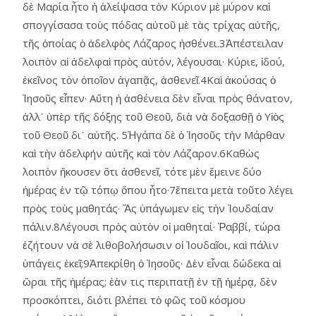
δὲ Μαρία ἦτο ἡ ἁλείψασα τὸν Κύριον μὲ μύρον καὶ
σπογγίσασα τοὺς πόδας αὐτοῦ μὲ τὰς τρίχας αὐτῆς,
τῆς ὁποίας ὁ ἀδελφὸς Λάζαρος ἠσθένει.3Ἀπέστειλαν
λοιπὸν αἱ ἀδελφαὶ πρὸς αὐτόν, λέγουσαι· Κύριε, ἰδού,
ἐκεῖνος τὸν ὁποῖον ἀγαπᾷς, ἀσθενεῖ.4Καὶ ἀκούσας ὁ
Ἰησοῦς εἶπεν· Αὕτη ἡ ἀσθένεια δὲν εἶναι πρὸς θάνατον,
ἀλλ᾿ ὑπὲρ τῆς δόξης τοῦ Θεοῦ, διὰ νὰ δοξασθῇ ὁ Υἱὸς
τοῦ Θεοῦ δι᾿ αὐτῆς. 5Ἠγάπα δὲ ὁ Ἰησοῦς τὴν Μάρθαν
καὶ τὴν ἀδελφήν αὐτῆς καὶ τὸν Λάζαρον.6Καθὼς
λοιπὸν ἤκουσεν ὅτι ἀσθενεῖ, τότε μὲν ἔμεινε δύο
ἡμέρας ἐν τῷ τόπῳ ὅπου ἦτο·7ἔπειτα μετὰ τοῦτο λέγει
πρὸς τοὺς μαθητάς· Ἄς ὑπάγωμεν εἰς τὴν Ἰουδαίαν
πάλιν.8Λέγουσι πρὸς αὐτὸν οἱ μαθηταί· Ῥαββί, τώρα
ἐζήτουν νὰ σὲ λιθοβολήσωσιν οἱ Ἰουδαῖοι, καὶ πάλιν
ὑπάγεις ἐκεῖ;9Ἀπεκρίθη ὁ Ἰησοῦς· Δὲν εἶναι δώδεκα αἱ
ὥραι τῆς ἡμέρας; ἐὰν τις περιπατῇ ἐν τῇ ἡμέρᾳ, δὲν
προσκόπτει, διότι βλέπει τὸ φῶς τοῦ κόσμου