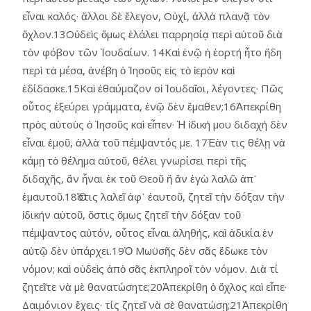
εἶναι καλός· ἄλλοι δὲ ἔλεγον, Οὐχί, ἀλλὰ πλανᾷ τὸν
ὄχλον.13Οὐδεὶς ὅμως ἐλάλει παρρησίᾳ περὶ αὐτοῦ διὰ
τὸν φόβον τῶν Ἰουδαίων. 14Καὶ ἐνῷ ἡ ἑορτή ἦτο ἤδη
περὶ τὰ μέσα, ἀνέβη ὁ Ἰησοῦς εἰς τὸ ἱερὸν καὶ
ἐδίδασκε.15Καὶ ἐθαύμαζον οἱ Ἰουδαῖοι, λέγοντες· Πῶς
οὗτος ἐξεύρει γράμματα, ἐνῷ δὲν ἔμαθεν;16Ἀπεκρίθη
πρὸς αὐτοὺς ὁ Ἰησοῦς καὶ εἶπεν· Ἡ ἰδική μου διδαχή δὲν
εἶναι ἐμοῦ, ἀλλὰ τοῦ πέμψαντός με. 17Ἐὰν τις θέλῃ νὰ
κάμῃ τὸ θέλημα αὐτοῦ, θέλει γνωρίσει περὶ τῆς
διδαχῆς, ἄν ἦναι ἐκ τοῦ Θεοῦ ἤ ἄν ἐγὼ λαλῶ ἀπ᾿
ἐμαυτοῦ.18Ὅστις λαλεῖ ἀφ᾿ ἑαυτοῦ, ζητεῖ τὴν δόξαν τὴν
ἰδικήν αὑτοῦ, ὅστις ὅμως ζητεῖ τὴν δόξαν τοῦ
πέμψαντος αὐτόν, οὗτος εἶναι ἀληθής, καὶ ἀδικία ἐν
αὐτῷ δὲν ὑπάρχει.19Ὁ Μωϋσῆς δὲν σᾶς ἔδωκε τὸν
νόμον; καὶ οὐδεὶς ἀπὸ σᾶς ἐκπληροῖ τὸν νόμον. Διὰ τί
ζητεῖτε νὰ μὲ θανατώσητε;20Ἀπεκρίθη ὁ ὄχλος καὶ εἶπε·
Δαιμόνιον ἔχεις· τίς ζητεῖ νὰ σὲ θανατώσῃ;21Ἀπεκρίθη