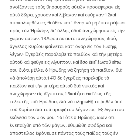
ἀνοίξαντες τοὺς θησαυροὺς αὑτῶν προσέφεραν εἰς
αὐτὸ δῶρα, χρυσὸν καὶ λίβανον καὶ σμύρναν·12καὶ
ἀποκαλυφθέντες θεόθεν κατ᾿ ὄναρ νὰ μή ἐπιστρέψωσι
πρὸς τὸν Ἡρώδην, δι᾿ ἄλλης ὁδοῦ ἀνεχώρησαν εἰς τὴν
χώραν αὑτῶν. 13Ἀφοῦ δὲ αὐτοὶ ἀνεχώρησαν, ἰδού,
ἄγγελος Κυρίου φαίνεται κατ᾿ ὄναρ εἰς τὸν Ἰωσήφ,
λέγων· Ἐγερθεὶς παράλαβε τὸ παιδίον καὶ τὴν μητέρα
αὐτοῦ καὶ φεῦγε εἰς Αἴγυπτον, καὶ ἔσο ἐκεῖ ἑωσοῦ εἴπω
σοι· διότι μέλλει ὁ Ἡρώδης νὰ ζητήσῃ τὸ παιδίον, διὰ
νὰ ἀπολέσῃ αὐτό.14Ὁ δὲ ἐγερθεὶς παρέλαβε τὸ
παιδίον καὶ τὴν μητέρα αὐτοῦ διὰ νυκτὸς καὶ
ἀνεχώρησεν εἰς Αἴγυπτον,15καὶ ἦτο ἐκεῖ ἕως τῆς
τελευτῆς τοῦ Ἡρώδου, διὰ νὰ πληρωθῇ τὸ ῥηθὲν ὑπὸ
τοῦ Κυρίου διὰ τοῦ προφήτου λέγοντος· Ἐξ Αἰγύπτου
ἐκάλεσα τὸν υἱὸν μου. 16Τότε ὁ Ἡρώδης, ἰδὼν ὅτι
ἐνεπαίχθη ὑπὸ τῶν μάγων, ἐθυμώθη σφόδρα καὶ
ἀποστείλας ἐφόνευσε πάντας τοὺς παῖδας τοὺς ἐν