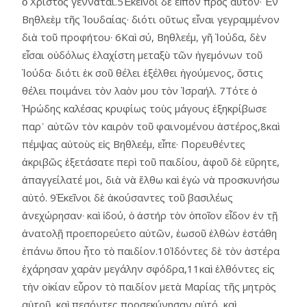
ὁ Χριστὸς γεννᾶται.5Ἐκεῖνοι δὲ εἶπον πρὸς αὐτόν· Ἐν
Βηθλεὲμ τῆς Ἰουδαίας· διότι οὕτως εἶναι γεγραμμένον
διὰ τοῦ προφήτου· 6Καὶ σύ, Βηθλεέμ, γῆ Ἰούδα, δὲν
εἶσαι οὐδόλως ἐλαχίστη μεταξὺ τῶν ἡγεμόνων τοῦ
Ἰούδα· διότι ἐκ σοῦ θέλει ἐξέλθει ἡγούμενος, ὅστις
θέλει ποιμάνει τὸν λαὸν μου τὸν Ἰσραήλ. 7Τότε ὁ
Ἡρώδης καλέσας κρυφίως τοὺς μάγους ἐξηκρίβωσε
παρ᾿ αὐτῶν τὸν καιρὸν τοῦ φαινομένου ἀστέρος,8καὶ
πέμψας αὐτοὺς εἰς Βηθλεέμ, εἶπε· Πορευθέντες
ἀκριβῶς ἐξετάσατε περὶ τοῦ παιδίου, ἀφοῦ δὲ εὕρητε,
ἀπαγγείλατέ μοι, διὰ νὰ ἔλθω καὶ ἐγὼ νὰ προσκυνήσω
αὐτό. 9Ἐκεῖνοι δὲ ἀκούσαντες τοῦ βασιλέως
ἀνεχώρησαν· καὶ ἰδού, ὁ ἀστήρ τὸν ὁποῖον εἶδον ἐν τῇ
ἀνατολῇ προεπορεύετο αὐτῶν, ἑωσοῦ ἐλθὼν ἐστάθη
ἐπάνω ὅπου ἦτο τὸ παιδίον.10Ἰδόντες δὲ τὸν ἀστέρα
ἐχάρησαν χαρὰν μεγάλην σφόδρα,11καὶ ἐλθόντες εἰς
τὴν οἰκίαν εὗρον τὸ παιδίον μετὰ Μαρίας τῆς μητρὸς
αὐτοῦ, καὶ πεσόντες προσεκύνησαν αὐτό, καὶ