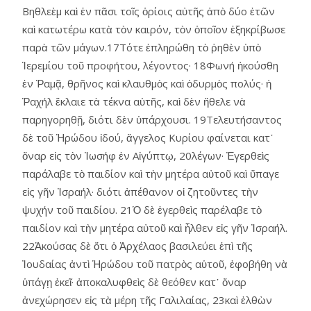
Βηθλεὲμ καὶ ἐν πᾶσι τοῖς ὁρίοις αὐτῆς ἀπὸ δύο ἐτῶν
καὶ κατωτέρω κατὰ τὸν καιρόν, τὸν ὁποῖον ἐξηκρίβωσε
παρὰ τῶν μάγων.17Τότε ἐπληρώθη τὸ ῥηθὲν ὑπὸ
Ἱερεμίου τοῦ προφήτου, λέγοντος· 18Φωνή ἠκούσθη
ἐν Ῥαμᾷ, θρῆνος καὶ κλαυθμὸς καὶ ὀδυρμὸς πολύς· ἡ
Ῥαχήλ ἔκλαιε τὰ τέκνα αὑτῆς, καὶ δὲν ἤθελε νὰ
παρηγορηθῇ, διότι δὲν ὑπάρχουσι. 19Τελευτήσαντος
δὲ τοῦ Ἡρώδου ἰδού, ἄγγελος Κυρίου φαίνεται κατ᾿
ὄναρ εἰς τὸν Ἰωσήφ ἐν Αἰγύπτῳ, 20λέγων· Ἐγερθεὶς
παράλαβε τὸ παιδίον καὶ τὴν μητέρα αὐτοῦ καὶ ὕπαγε
εἰς γῆν Ἰσραήλ· διότι ἀπέθανον οἱ ζητοῦντες τὴν
ψυχήν τοῦ παιδίου. 21Ὁ δὲ ἐγερθεὶς παρέλαβε τὸ
παιδίον καὶ τὴν μητέρα αὐτοῦ καὶ ἦλθεν εἰς γῆν Ἰσραήλ.
22Ἀκούσας δὲ ὅτι ὁ Ἀρχέλαος βασιλεύει ἐπὶ τῆς
Ἰουδαίας ἀντὶ Ἡρώδου τοῦ πατρὸς αὑτοῦ, ἐφοβήθη νὰ
ὑπάγῃ ἐκεῖ· ἀποκαλυφθεὶς δὲ θεόθεν κατ᾿ ὄναρ
ἀνεχώρησεν εἰς τὰ μέρη τῆς Γαλιλαίας, 23καὶ ἐλθὼν