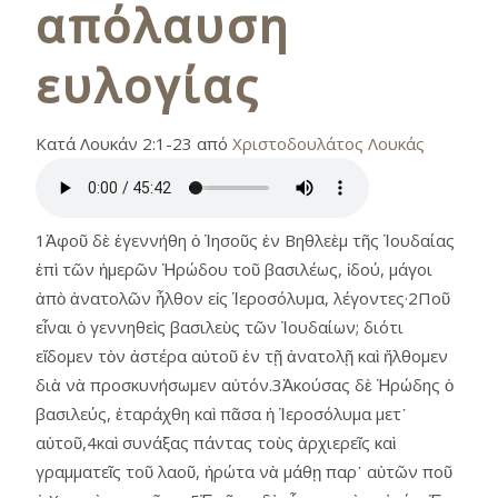
απόλαυση
ευλογίας
Κατά Λουκάν 2:1-23 από
Χριστοδουλάτος Λουκάς
1Ἀφοῦ δὲ ἐγεννήθη ὁ Ἰησοῦς ἐν Βηθλεὲμ τῆς Ἰουδαίας
ἐπὶ τῶν ἡμερῶν Ἡρώδου τοῦ βασιλέως, ἰδού, μάγοι
ἀπὸ ἀνατολῶν ἦλθον εἰς Ἱεροσόλυμα, λέγοντες·2Ποῦ
εἶναι ὁ γεννηθεὶς βασιλεὺς τῶν Ἰουδαίων; διότι
εἴδομεν τὸν ἀστέρα αὐτοῦ ἐν τῇ ἀνατολῇ καὶ ἤλθομεν
διὰ νὰ προσκυνήσωμεν αὐτόν.3Ἀκούσας δὲ Ἡρώδης ὁ
βασιλεύς, ἐταράχθη καὶ πᾶσα ἡ Ἱεροσόλυμα μετ᾿
αὐτοῦ,4καὶ συνάξας πάντας τοὺς ἀρχιερεῖς καὶ
γραμματεῖς τοῦ λαοῦ, ἠρώτα νὰ μάθῃ παρ᾿ αὐτῶν ποῦ