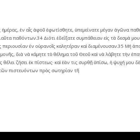
ς ἡμέρας, ἐν αἷς ἀφοῦ ἐφωτίσθητε, ὑπεμείνατε μέγαν ἀγῶνα παθ
τοιαῦτα παθόντων.34 Διότι ἐδείξατε συμπάθειαν εἰς τὰ δεσμὰ μο
ς περιουσίαν ἐν οὐρανοῖς καλητέραν καὶ διαμένουσαν.35 Μή ἀπο
νῆς, διὰ νὰ κάμητε τὸ θέλημα τοῦ Θεοῦ καὶ νὰ λάβητε τὴν ἐπαγγε
ς θέλει ζήσει ἐκ πίστεως· καὶ ἐὰν τις συρθῇ ὀπίσω, ἡ ψυχή μου δὲ
 τῶν πιστευόντων πρὸς σωτηρίαν τῆ