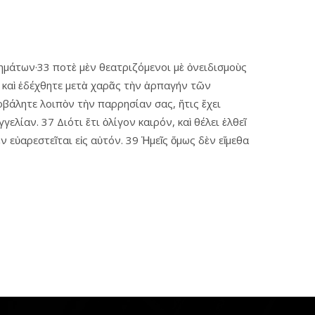
ημάτων·33 ποτὲ μὲν θεατριζόμενοι μὲ ὀνειδισμοὺς
υ καὶ ἐδέχθητε μετὰ χαρᾶς τὴν ἁρπαγήν τῶν
βάλητε λοιπὸν τὴν παρρησίαν σας, ἥτις ἔχει
λίαν. 37 Διότι ἔτι ὀλίγον καιρόν, καὶ θέλει ἐλθεῖ
ν εὐαρεστεῖται εἰς αὐτόν. 39 Ἡμεῖς ὅμως δὲν εἴμεθα