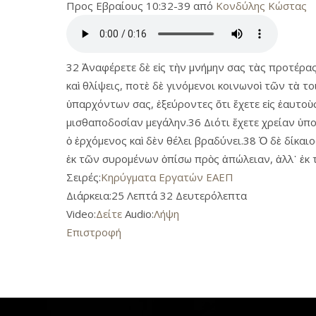
Προς Εβραίους 10:32-39 από
Κονδύλης Κώστας
32 Ἀναφέρετε δὲ εἰς τὴν μνήμην σας τὰς προτέρα
καὶ θλίψεις, ποτὲ δὲ γινόμενοι κοινωνοὶ τῶν τὰ 
ὑπαρχόντων σας, ἐξεύροντες ὅτι ἔχετε εἰς ἑαυτοὺ
μισθαποδοσίαν μεγάλην.36 Διότι ἔχετε χρείαν ὑπομο
ὁ ἐρχόμενος καὶ δὲν θέλει βραδύνει.38 Ὁ δὲ δίκαιο
ἐκ τῶν συρομένων ὀπίσω πρὸς ἀπώλειαν, ἀλλ᾿ ἐκ
Σειρές:
Κηρύγματα Εργατών ΕΑΕΠ
Διάρκεια:
25 Λεπτά 32 Δευτερόλεπτα
Video:
Δείτε
Audio:
Λήψη
Επιστροφή