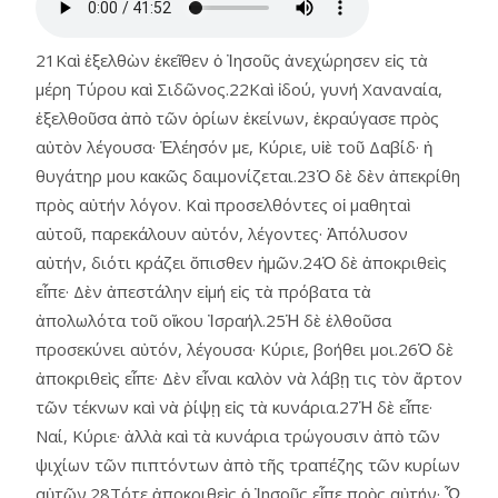
21Καὶ ἐξελθὼν ἐκεῖθεν ὁ Ἰησοῦς ἀνεχώρησεν εἰς τὰ
μέρη Τύρου καὶ Σιδῶνος.22Καὶ ἰδού, γυνή Χαναναία,
ἐξελθοῦσα ἀπὸ τῶν ὁρίων ἐκείνων, ἐκραύγασε πρὸς
αὐτὸν λέγουσα· Ἐλέησόν με, Κύριε, υἱὲ τοῦ Δαβίδ· ἡ
θυγάτηρ μου κακῶς δαιμονίζεται.23Ὁ δὲ δὲν ἀπεκρίθη
πρὸς αὐτήν λόγον. Καὶ προσελθόντες οἱ μαθηταὶ
αὐτοῦ, παρεκάλουν αὐτόν, λέγοντες· Ἀπόλυσον
αὐτήν, διότι κράζει ὄπισθεν ἡμῶν.24Ὁ δὲ ἀποκριθεὶς
εἶπε· Δὲν ἀπεστάλην εἰμή εἰς τὰ πρόβατα τὰ
ἀπολωλότα τοῦ οἴκου Ἰσραήλ.25Ἡ δὲ ἐλθοῦσα
προσεκύνει αὐτόν, λέγουσα· Κύριε, βοήθει μοι.26Ὁ δὲ
ἀποκριθεὶς εἶπε· Δὲν εἶναι καλὸν νὰ λάβῃ τις τὸν ἄρτον
τῶν τέκνων καὶ νὰ ῥίψῃ εἰς τὰ κυνάρια.27Ἡ δὲ εἶπε·
Ναί, Κύριε· ἀλλὰ καὶ τὰ κυνάρια τρώγουσιν ἀπὸ τῶν
ψιχίων τῶν πιπτόντων ἀπὸ τῆς τραπέζης τῶν κυρίων
αὑτῶν.28Τότε ἀποκριθεὶς ὁ Ἰησοῦς εἶπε πρὸς αὐτήν· Ὦ