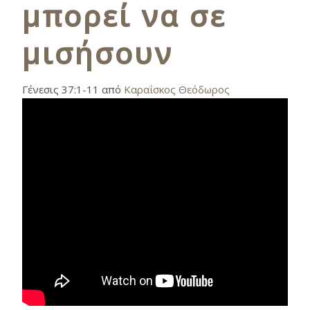
μπορεί να σε
μισήσουν
Γένεσις 37:1-11 από
Καραΐσκος Θεόδωρος