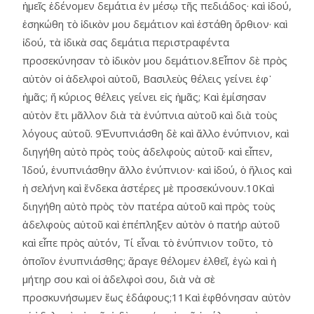
ἡμεῖς ἐδένομεν δεμάτια ἐν μέσῳ τῆς πεδιάδος· καὶ ἰδού,
ἐσηκώθη τὸ ἰδικὸν μου δεμάτιον καὶ ἐστάθη ὄρθιον· καὶ
ἰδού, τὰ ἰδικὰ σας δεμάτια περιστραφέντα
προσεκύνησαν τὸ ἰδικὸν μου δεμάτιον.8Εἶπον δὲ πρὸς
αὐτὸν οἱ ἀδελφοὶ αὐτοῦ, Βασιλεὺς θέλεις γείνει ἐφ᾿
ἡμᾶς; ἤ κύριος θέλεις γείνει εἰς ἡμᾶς; Καὶ ἐμίσησαν
αὐτὸν ἔτι μᾶλλον διὰ τὰ ἐνύπνια αὐτοῦ καὶ διὰ τοὺς
λόγους αὐτοῦ. 9Ἐνυπνιάσθη δὲ καὶ ἄλλο ἐνύπνιον, καὶ
διηγήθη αὐτὸ πρὸς τοὺς ἀδελφοὺς αὑτοῦ· καὶ εἶπεν,
Ἰδού, ἐνυπνιάσθην ἄλλο ἐνύπνιον· καὶ ἰδού, ὁ ἥλιος καὶ
ἡ σελήνη καὶ ἕνδεκα ἀστέρες μὲ προσεκύνουν.10Καὶ
διηγήθη αὐτὸ πρὸς τὸν πατέρα αὑτοῦ καὶ πρὸς τοὺς
ἀδελφοὺς αὐτοῦ καὶ ἐπέπληξεν αὐτὸν ὁ πατήρ αὐτοῦ
καὶ εἶπε πρὸς αὐτόν, Τί εἶναι τὸ ἐνύπνιον τοῦτο, τὸ
ὁποῖον ἐνυπνιάσθης; ἄραγε θέλομεν ἐλθεῖ, ἐγὼ καὶ ἡ
μήτηρ σου καὶ οἱ ἀδελφοὶ σου, διὰ νὰ σὲ
προσκυνήσωμεν ἕως ἐδάφους;11Καὶ ἐφθόνησαν αὐτὸν