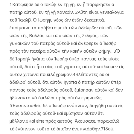
1Κατῴκησε δὲ ὁ Ἰακώβ ἐν τῇ γῇ, ἐν ᾗ παρῴκησεν ὁ
πατήρ αὐτοῦ, ἐν τῇ γῇ Χαναάν. 2Αὕτη εἶναι γενεαλογία
τοῦ Ἰακώβ. Ὁ Ἰωσήφ, νέος ὤν ἐτῶν δεκαεπτά,
ἐποίμαινε τὰ πρόβατα μετὰ τῶν ἀδελφῶν αὑτοῦ, τῶν
υἱῶν τῆς Βαλλᾶς καὶ τῶν υἱῶν τῆς Ζελφᾶς, τῶν
γυναικῶν τοῦ πατρὸς αὑτοῦ· καὶ ἀνέφερεν ὁ Ἰωσήφ
πρὸς τὸν πατέρα αὐτῶν τὴν κακήν αὐτῶν φήμην. 3Ὁ
δὲ Ἰσραήλ ἠγάπα τὸν Ἰωσήφ ὑπὲρ πάντας τοὺς υἱοὺς
αὑτοῦ, διότι ἦτο υἱὸς τοῦ γήρατος αὑτοῦ· καὶ ἔκαμεν εἰς
αὐτὸν χιτῶνα ποικιλόχρωμον.4Βλέποντες δὲ οἱ
ἀδελφοὶ αὐτοῦ, ὅτι αὐτὸν ἠγάπα ὁ πατήρ αὐτῶν ὑπὲρ
πάντας τοὺς ἀδελφοὺς αὐτοῦ, ἐμίσησαν αὐτὸν καὶ δὲν
ἠδύναντο νὰ ὁμιλῶσι πρὸς αὐτὸν εἰρηνικῶς.
5Ἐνυπνιασθεὶς δὲ ὁ Ἰωσήφ ἐνύπνιον, διηγήθη αὐτὸ εἰς
τοὺς ἀδελφοὺς αὑτοῦ· καὶ ἐμίσησαν αὐτὸν ἔτι
μᾶλλον.6Καὶ εἶπε πρὸς αὐτούς, Ἀκούσατε, παρακαλῶ,
τὸ ἐνύπνιον τοῦτο τὸ ὁποῖον ἐνυπνιάσθην.7Ἰδού,