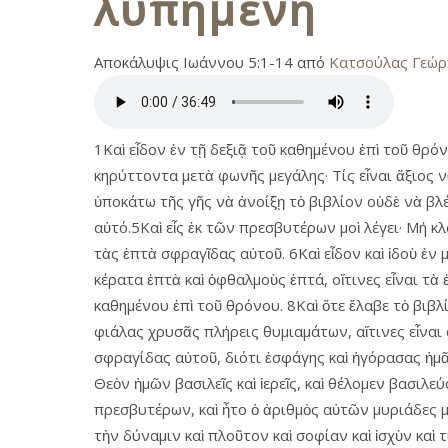
λυπημένη
Αποκάλυψις Ιωάννου 5:1-14 από
Κατσούλας Γεώρ
1Καὶ εἶδον ἐν τῇ δεξιᾷ τοῦ καθημένου ἐπὶ τοῦ θρ
κηρύττοντα μετὰ φωνῆς μεγάλης· Τίς εἶναι ἄξιος ν
ὑποκάτω τῆς γῆς νὰ ἀνοίξῃ τὸ βιβλίον οὐδὲ νὰ βλέ
αὐτό.5Καὶ εἷς ἐκ τῶν πρεσβυτέρων μοὶ λέγει· Μή κλα
τὰς ἑπτὰ σφραγῖδας αὐτοῦ. 6Καὶ εἶδον καὶ ἰδοὺ 
κέρατα ἑπτὰ καὶ ὀφθαλμοὺς ἑπτά, οἵτινες εἶναι τὰ
καθημένου ἐπὶ τοῦ θρόνου. 8Καὶ ὅτε ἔλαβε τὸ βιβλ
φιάλας χρυσᾶς πλήρεις θυμιαμάτων, αἵτινες εἶναι 
σφραγίδας αὐτοῦ, διότι ἐσφάγης καὶ ἠγόρασας ἡμᾶς
Θεὸν ἡμῶν βασιλεῖς καὶ ἱερεῖς, καὶ θέλομεν βασιλ
πρεσβυτέρων, καὶ ἦτο ὁ ἀριθμὸς αὐτῶν μυριάδες μ
τὴν δύναμιν καὶ πλοῦτον καὶ σοφίαν καὶ ἰσχὺν καὶ τ