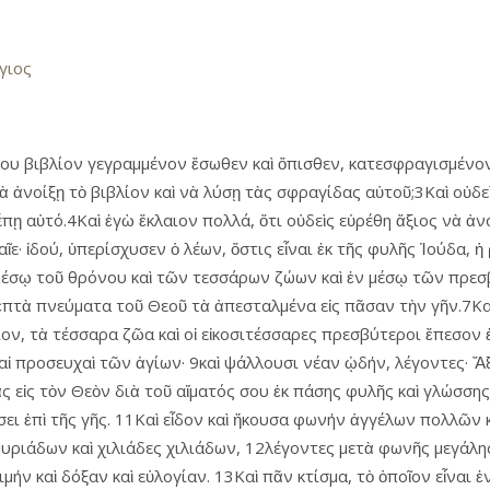
γιος
όνου βιβλίον γεγραμμένον ἔσωθεν καὶ ὄπισθεν, κατεσφραγισμένο
ὰ ἀνοίξῃ τὸ βιβλίον καὶ νὰ λύσῃ τὰς σφραγίδας αὐτοῦ;3Καὶ οὐδε
πῃ αὐτό.4Καὶ ἐγὼ ἔκλαιον πολλά, ὅτι οὐδεὶς εὑρέθη ἄξιος νὰ ἀν
ῖε· ἰδού, ὑπερίσχυσεν ὁ λέων, ὅστις εἶναι ἐκ τῆς φυλῆς Ἰούδα, ἡ
ἐν μέσῳ τοῦ θρόνου καὶ τῶν τεσσάρων ζώων καὶ ἐν μέσῳ τῶν πρ
 ἑπτὰ πνεύματα τοῦ Θεοῦ τὰ ἀπεσταλμένα εἰς πᾶσαν τὴν γῆν.7Καὶ 
ίον, τὰ τέσσαρα ζῶα καὶ οἱ εἰκοσιτέσσαρες πρεσβύτεροι ἔπεσον
αἱ προσευχαὶ τῶν ἁγίων· 9καὶ ψάλλουσι νέαν ᾠδήν, λέγοντες· Ἄξι
 εἰς τὸν Θεὸν διὰ τοῦ αἵματός σου ἐκ πάσης φυλῆς καὶ γλώσσης κ
εύσει ἐπὶ τῆς γῆς. 11Καὶ εἶδον καὶ ἤκουσα φωνήν ἀγγέλων πολλῶ
υριάδων καὶ χιλιάδες χιλιάδων, 12λέγοντες μετὰ φωνῆς μεγάλης
ιμήν καὶ δόξαν καὶ εὐλογίαν. 13Καὶ πᾶν κτίσμα, τὸ ὁποῖον εἶναι 