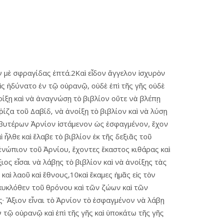
ν μὲ σφραγίδας ἑπτά.2Καὶ εἶδον ἄγγελον ἰσχυρὸν
ὶς ἠδύνατο ἐν τῷ οὐρανῷ, οὐδὲ ἐπὶ τῆς γῆς οὐδὲ
οίξῃ καὶ νὰ ἀναγνώσῃ τὸ βιβλίον οὔτε νὰ βλέπῃ
 ῥίζα τοῦ Δαβίδ, νὰ ἀνοίξῃ τὸ βιβλίον καὶ νὰ λύσῃ
εσβυτέρων Ἀρνίον ἱστάμενον ὡς ἐσφαγμένον, ἔχον
ἦλθε καὶ ἔλαβε τὸ βιβλίον ἐκ τῆς δεξιᾶς τοῦ
 ἐνώπιον τοῦ Ἀρνίου, ἔχοντες ἕκαστος κιθάρας καὶ
ος εἶσαι νὰ λάβῃς τὸ βιβλίον καὶ νὰ ἀνοίξῃς τὰς
αὶ λαοῦ καὶ ἔθνους,10καὶ ἔκαμες ἡμᾶς εἰς τὸν
ν κυκλόθεν τοῦ θρόνου καὶ τῶν ζώων καὶ τῶν
· Ἄξιον εἶναι τὸ Ἀρνίον τὸ ἐσφαγμένον νὰ λάβῃ
ἐν τῷ οὐρανῷ καὶ ἐπὶ τῆς γῆς καὶ ὑποκάτω τῆς γῆς