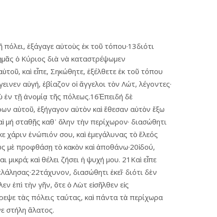
ῇ πόλει, ἐξάγαγε αὐτοὺς ἐκ τοῦ τόπου·13διότι
 ἡμᾶς ὁ Κύριος διὰ νὰ καταστρέψωμεν
τοῦ, καὶ εἶπε, Σηκώθητε, ἐξέλθετε ἐκ τοῦ τόπου
εινεν αὐγή, ἐβίαζον οἱ ἄγγελοι τὸν Λώτ, λέγοντες·
ὺ ἐν τῇ ἀνομίᾳ τῆς πόλεως.16Ἐπειδή δὲ
έρων αὐτοῦ, ἐξήγαγον αὐτὸν καὶ ἔθεσαν αὐτὸν ἔξω
αὶ μή σταθῇς καθ᾿ ὅλην τὴν περίχωρον· διασώθητι
κε χάριν ἐνώπιόν σου, καὶ ἐμεγάλυνας τὸ ἔλεός
ως μὲ προφθάσῃ τὸ κακὸν καὶ ἀποθάνω·20ἰδού,
 μικρά; καὶ θέλει ζήσει ἡ ψυχή μου. 21Καὶ εἶπε
ἐλάλησας·22τάχυνον, διασώθητι ἐκεῖ· διότι δὲν
ν ἐπὶ τὴν γῆν, ὅτε ὁ Λὼτ εἰσῆλθεν εἰς
τρεψε τὰς πόλεις ταύτας, καὶ πάντα τὰ περίχωρα
ε στήλη ἅλατος.