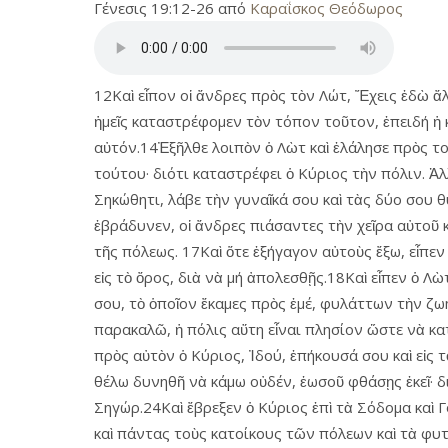
Γένεσις 19:12-26 από
Καραΐσκος Θεόδωρος
12Καὶ εἶπον οἱ ἄνδρες πρὸς τὸν Λώτ, Ἔχεις ἐδὼ ἄλ
ἡμεῖς καταστρέφομεν τὸν τόπον τοῦτον, ἐπειδή ἡ
αὐτόν.14Ἐξῆλθε λοιπὸν ὁ Λὼτ καὶ ἐλάλησε πρὸς το
τούτου· διότι καταστρέφει ὁ Κύριος τὴν πόλιν. Ἀλ
Σηκώθητι, λάβε τὴν γυναῖκά σου καὶ τὰς δύο σου 
ἐβράδυνεν, οἱ ἄνδρες πιάσαντες τὴν χεῖρα αὐτοῦ κ
τῆς πόλεως. 17Καὶ ὅτε ἐξήγαγον αὐτοὺς ἔξω, εἶπε
εἰς τὸ ὄρος, διὰ νὰ μή ἀπολεσθῇς.18Καὶ εἶπεν ὁ Λ
σου, τὸ ὁποῖον ἔκαμες πρὸς ἐμέ, φυλάττων τὴν ζω
παρακαλῶ, ἡ πόλις αὕτη εἶναι πλησίον ὥστε νὰ καταφ
πρὸς αὐτὸν ὁ Κύριος, Ἰδού, ἐπήκουσά σου καὶ εἰς 
θέλω δυνηθῆ νὰ κάμω οὐδέν, ἑωσοῦ φθάσῃς ἐκεῖ· δι
Σηγώρ.24Καὶ ἔβρεξεν ὁ Κύριος ἐπὶ τὰ Σόδομα καὶ 
καὶ πάντας τοὺς κατοίκους τῶν πόλεων καὶ τὰ φυτ