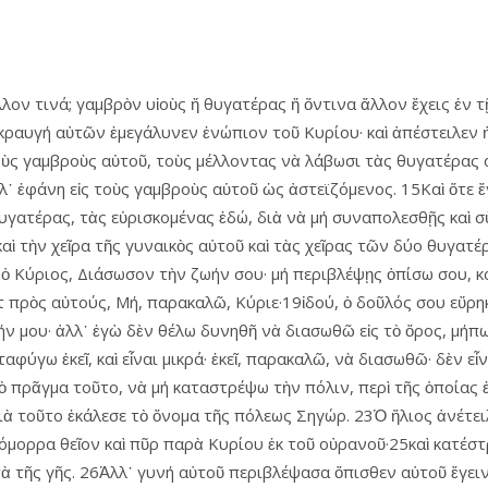
λον τινά; γαμβρὸν υἱοὺς ἤ θυγατέρας ἤ ὅντινα ἄλλον ἔχεις ἐν τ
 κραυγή αὐτῶν ἐμεγάλυνεν ἐνώπιον τοῦ Κυρίου· καὶ ἀπέστειλεν
ὺς γαμβροὺς αὑτοῦ, τοὺς μέλλοντας νὰ λάβωσι τὰς θυγατέρας αὐ
λ᾿ ἐφάνη εἰς τοὺς γαμβροὺς αὑτοῦ ὡς ἀστεϊζόμενος. 15Καὶ ὅτε ἔγ
θυγατέρας, τὰς εὑρισκομένας ἐδώ, διὰ νὰ μή συναπολεσθῇς καὶ σ
αὶ τὴν χεῖρα τῆς γυναικὸς αὐτοῦ καὶ τὰς χεῖρας τῶν δύο θυγατ
ν ὁ Κύριος, Διάσωσον τὴν ζωήν σου· μή περιβλέψῃς ὀπίσω σου, κ
ὼτ πρὸς αὐτούς, Μή, παρακαλῶ, Κύριε·19ἰδού, ὁ δοῦλός σου εὕρη
ήν μου· ἀλλ᾿ ἐγὼ δὲν θέλω δυνηθῆ νὰ διασωθῶ εἰς τὸ ὄρος, μήπ
ύγω ἐκεῖ, καὶ εἶναι μικρά· ἐκεῖ, παρακαλῶ, νὰ διασωθῶ· δὲν εἶναι
τὸ πρᾶγμα τοῦτο, νὰ μή καταστρέψω τὴν πόλιν, περὶ τῆς ὁποίας 
ὰ τοῦτο ἐκάλεσε τὸ ὄνομα τῆς πόλεως Σηγώρ. 23Ὁ ἥλιος ἀνέτειλε
Γόμορρα θεῖον καὶ πῦρ παρὰ Κυρίου ἐκ τοῦ οὐρανοῦ·25καὶ κατέσ
ὰ τῆς γῆς. 26Ἀλλ᾿ γυνή αὐτοῦ περιβλέψασα ὄπισθεν αὐτοῦ ἔγειν