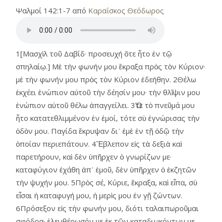
Ψαλμοί 142:1-7 από
Καραΐσκος Θεόδωρος
1[Μασχὶλ τοῦ Δαβίδ· προσευχή ὅτε ἦτο ἐν τῷ
σπηλαίῳ.] Μὲ τὴν φωνήν μου ἔκραξα πρὸς τὸν Κύριον·
μὲ τὴν φωνήν μου πρὸς τὸν Κύριον ἐδεήθην. 2Θέλω
ἐκχέει ἐνώπιον αὐτοῦ τὴν δέησίν μου· τὴν θλῖψιν μου
ἐνώπιον αὐτοῦ θέλω ἀπαγγείλει. 3Ὅτε τὸ πνεῦμά μου
ἦτο κατατεθλιμμένον ἐν ἐμοί, τότε σὺ ἐγνώρισας τὴν
ὁδὸν μου. Παγίδα ἔκρυψαν δι᾿ ἐμὲ ἐν τῇ ὁδῷ τὴν
ὁποίαν περιεπάτουν. 4Ἔβλεπον εἰς τὰ δεξιὰ καὶ
παρετήρουν, καὶ δὲν ὑπῆρχεν ὁ γνωρίζων με·
καταφύγιον ἐχάθη ἀπ᾿ ἐμοῦ, δὲν ὑπῆρχεν ὁ ἐκζητῶν
τὴν ψυχήν μου. 5Πρὸς σέ, Κύριε, ἔκραξα, καὶ εἶπα, σὺ
εἶσαι ἡ καταφυγή μου, ἡ μερὶς μου ἐν γῇ ζώντων.
6Πρόσεξον εἰς τὴν φωνήν μου, διότι ταλαιπωροῦμαι
σφόδρα· ἐλευθέρωσόν με ἐκ τῶν καταδιωκόντων με,