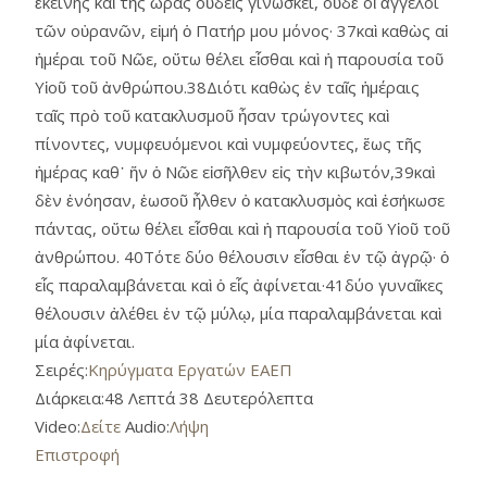
ἐκείνης καὶ τῆς ὥρας οὐδεὶς γινώσκει, οὐδὲ οἱ ἄγγελοι
τῶν οὐρανῶν, εἰμή ὁ Πατήρ μου μόνος· 37καὶ καθὼς αἱ
ἡμέραι τοῦ Νῶε, οὕτω θέλει εἶσθαι καὶ ἡ παρουσία τοῦ
Υἱοῦ τοῦ ἀνθρώπου.38Διότι καθὼς ἐν ταῖς ἡμέραις
ταῖς πρὸ τοῦ κατακλυσμοῦ ἦσαν τρώγοντες καὶ
πίνοντες, νυμφευόμενοι καὶ νυμφεύοντες, ἕως τῆς
ἡμέρας καθ᾿ ἥν ὁ Νῶε εἰσῆλθεν εἰς τὴν κιβωτόν,39καὶ
δὲν ἐνόησαν, ἑωσοῦ ἦλθεν ὁ κατακλυσμὸς καὶ ἐσήκωσε
πάντας, οὕτω θέλει εἶσθαι καὶ ἡ παρουσία τοῦ Υἱοῦ τοῦ
ἀνθρώπου. 40Τότε δύο θέλουσιν εἶσθαι ἐν τῷ ἀγρῷ· ὁ
εἷς παραλαμβάνεται καὶ ὁ εἷς ἀφίνεται·41δύο γυναῖκες
θέλουσιν ἀλέθει ἐν τῷ μύλῳ, μία παραλαμβάνεται καὶ
μία ἀφίνεται.
Σειρές:
Κηρύγματα Εργατών ΕΑΕΠ
Διάρκεια:
48 Λεπτά 38 Δευτερόλεπτα
Video:
Δείτε
Audio:
Λήψη
Επιστροφή