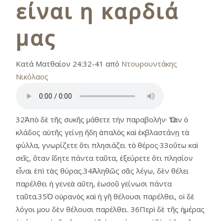
είναι η καρδιά
μας
Κατά Ματθαίον 24:32-41 από
Ντουρουντάκης
Νικόλαος
32Ἀπὸ δὲ τῆς συκῆς μάθετε τὴν παραβολήν· Ὅταν ὁ
κλάδος αὐτῆς γείνῃ ἤδη ἀπαλὸς καὶ ἐκβλαστάνῃ τὰ
φύλλα, γνωρίζετε ὅτι πλησιάζει τὸ θέρος·33οὕτω καὶ
σεῖς, ὅταν ἴδητε πάντα ταῦτα, ἐξεύρετε ὅτι πλησίον
εἶναι ἐπὶ τὰς θύρας.34Ἀληθῶς σᾶς λέγω, δὲν θέλει
παρέλθει ἡ γενεὰ αὕτη, ἑωσοῦ γείνωσι πάντα
ταῦτα.35Ὁ οὐρανὸς καὶ ἡ γῆ θέλουσι παρέλθει, οἱ δὲ
λόγοι μου δὲν θέλουσι παρέλθει. 36Περὶ δὲ τῆς ἡμέρας