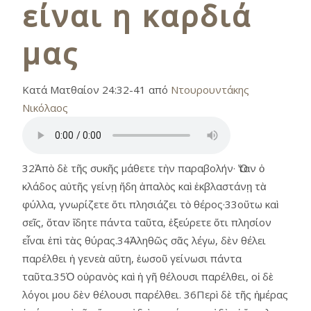
είναι η καρδιά
μας
Κατά Ματθαίον 24:32-41 από
Ντουρουντάκης
Νικόλαος
32Ἀπὸ δὲ τῆς συκῆς μάθετε τὴν παραβολήν· Ὅταν ὁ
κλάδος αὐτῆς γείνῃ ἤδη ἀπαλὸς καὶ ἐκβλαστάνῃ τὰ
φύλλα, γνωρίζετε ὅτι πλησιάζει τὸ θέρος·33οὕτω καὶ
σεῖς, ὅταν ἴδητε πάντα ταῦτα, ἐξεύρετε ὅτι πλησίον
εἶναι ἐπὶ τὰς θύρας.34Ἀληθῶς σᾶς λέγω, δὲν θέλει
παρέλθει ἡ γενεὰ αὕτη, ἑωσοῦ γείνωσι πάντα
ταῦτα.35Ὁ οὐρανὸς καὶ ἡ γῆ θέλουσι παρέλθει, οἱ δὲ
λόγοι μου δὲν θέλουσι παρέλθει. 36Περὶ δὲ τῆς ἡμέρας