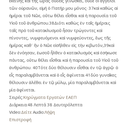
ἐκείνης καὶ τῆς ὥρας οὐδεὶς γινώσκει, οὐδὲ οἱ ἄγγελοι
τῶν οὐρανῶν, εἰμή ὁ Πατήρ μου μόνος· 37καὶ καθὼς αἱ
ἡμέραι τοῦ Νῶε, οὕτω θέλει εἶσθαι καὶ ἡ παρουσία τοῦ
Υἱοῦ τοῦ ἀνθρώπου.38Διότι καθὼς ἐν ταῖς ἡμέραις
ταῖς πρὸ τοῦ κατακλυσμοῦ ἦσαν τρώγοντες καὶ
πίνοντες, νυμφευόμενοι καὶ νυμφεύοντες, ἕως τῆς
ἡμέρας καθ᾿ ἥν ὁ Νῶε εἰσῆλθεν εἰς τὴν κιβωτόν,39καὶ
δὲν ἐνόησαν, ἑωσοῦ ἦλθεν ὁ κατακλυσμὸς καὶ ἐσήκωσε
πάντας, οὕτω θέλει εἶσθαι καὶ ἡ παρουσία τοῦ Υἱοῦ τοῦ
ἀνθρώπου. 40Τότε δύο θέλουσιν εἶσθαι ἐν τῷ ἀγρῷ· ὁ
εἷς παραλαμβάνεται καὶ ὁ εἷς ἀφίνεται·41δύο γυναῖκες
θέλουσιν ἀλέθει ἐν τῷ μύλῳ, μία παραλαμβάνεται καὶ
μία ἀφίνεται.
Σειρές:
Κηρύγματα Εργατών ΕΑΕΠ
Διάρκεια:
48 Λεπτά 38 Δευτερόλεπτα
Video:
Δείτε
Audio:
Λήψη
Επιστροφή