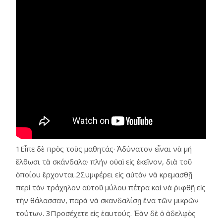
1Εἶπε δὲ πρὸς τοὺς μαθητάς· Ἀδύνατον εἶναι νὰ μή
ἔλθωσι τὰ σκάνδαλα· πλήν οὐαὶ εἰς ἐκεῖνον, διὰ τοῦ
ὁποίου ἔρχονται.2Συμφέρει εἰς αὐτὸν νὰ κρεμασθῇ
περὶ τὸν τράχηλον αὐτοῦ μύλου πέτρα καὶ νὰ ῥιφθῇ εἰς
τὴν θάλασσαν, παρὰ νὰ σκανδαλίσῃ ἕνα τῶν μικρῶν
τούτων. 3Προσέχετε εἰς ἑαυτούς. Ἐὰν δὲ ὁ ἀδελφὸς