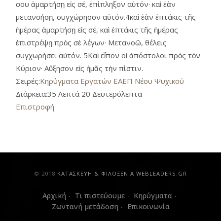
σου ἁμαρτήσῃ εἰς σέ, ἐπίπληξον αὐτόν· καὶ ἐὰν
μετανοήσῃ, συγχώρησον αὐτόν.4καὶ ἐὰν ἑπτάκις τῆς
ἡμέρας ἁμαρτήσῃ εἰς σέ, καὶ ἑπτάκις τῆς ἡμέρας
ἐπιστρέψῃ πρὸς σὲ λέγων· Μετανοῶ, θέλεις
συγχωρήσει αὐτόν. 5Καὶ εἶπον οἱ ἀπόστολοι πρὸς τὸν
Κύριον· Αὔξησον εἰς ἡμᾶς τὴν πίστιν.
Σειρές:
Κηρύγματα Εργατών ΕΑΕΠ Νέου Ψυχικού
Διάρκεια:
35 Λεπτά 20 Δευτερόλεπτα
Επιστροφή
© 2018
ΚAΤΑΣΚΕΥΗ & ΦΙΛΟΞΕΝΙΑ WEBLEADERS.GR
Αρχική
Τι πιστεύουμε
Κηρύγματα
Ζωντανή μετάδοση
Επικοινωνία