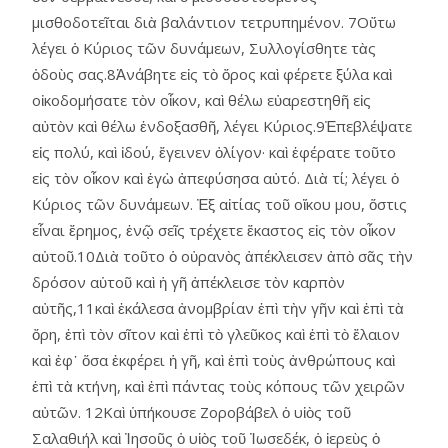
μισθοδοτεῖται διὰ βαλάντιον τετρυπημένον. 7Οὕτω
λέγει ὁ Κύριος τῶν δυνάμεων, Συλλογίσθητε τὰς
ὁδοὺς σας.8Ἀνάβητε εἰς τὸ ὄρος καὶ φέρετε ξύλα καὶ
οἰκοδομήσατε τὸν οἶκον, καὶ θέλω εὐαρεστηθῆ εἰς
αὐτὸν καὶ θέλω ἐνδοξασθῆ, λέγει Κύριος.9Ἐπεβλέψατε
εἰς πολύ, καὶ ἰδού, ἔγεινεν ὀλίγον· καὶ ἐφέρατε τοῦτο
εἰς τὸν οἶκον καὶ ἐγὼ ἀπεφύσησα αὐτό. Διὰ τί; λέγει ὁ
Κύριος τῶν δυνάμεων. Ἐξ αἰτίας τοῦ οἴκου μου, ὅστις
εἶναι ἔρημος, ἐνῷ σεῖς τρέχετε ἕκαστος εἰς τὸν οἶκον
αὑτοῦ.10Διὰ τοῦτο ὁ οὐρανὸς ἀπέκλεισεν ἀπὸ σᾶς τὴν
δρόσον αὑτοῦ καὶ ἡ γῆ ἀπέκλεισε τὸν καρπὸν
αὐτῆς,11καὶ ἐκάλεσα ἀνομβρίαν ἐπὶ τὴν γῆν καὶ ἐπὶ τὰ
ὄρη, ἐπὶ τὸν σῖτον καὶ ἐπὶ τὸ γλεῦκος καὶ ἐπὶ τὸ ἔλαιον
καὶ ἐφ᾿ ὅσα ἐκφέρει ἡ γῆ, καὶ ἐπὶ τοὺς ἀνθρώπους καὶ
ἐπὶ τὰ κτήνη, καὶ ἐπὶ πάντας τοὺς κόπους τῶν χειρῶν
αὐτῶν. 12Καὶ ὑπήκουσε Ζοροβάβελ ὁ υἱὸς τοῦ
Σαλαθιήλ καὶ Ἰησοῦς ὁ υἱὸς τοῦ Ἰωσεδέκ, ὁ ἱερεὺς ὁ