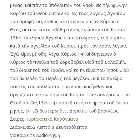
μέγας, καὶ πᾶν τὸ ὑπόλοιπον τοῦ λαοῦ, εἰς τὴν φωνήν
Κυρίου τοῦ Θεοῦ αὐτῶν καὶ εἰς τοὺς λόγους Ἀγγαίου
τοῦ προφήτου, καθὼς ἀπέστειλεν αὐτὸν Κύριος ὁ
Θεὸς αὐτῶν· καὶ ἐφοβήθη ὁ λαὸς ἐνώπιον τοῦ Κυρίου.
13Καὶ ἐλάλησεν Ἀγγαῖος ὁ ἀπεσταλμένος τοῦ Κυρίου
κατὰ τὴν ἀγγελίαν τοῦ Κυρίου πρὸς τὸν λαόν, λέγων,
Ἐγὼ εἶμαι μὲ σᾶς, λέγει Κύριος.14Καὶ διήγειρεν ὁ
Κύριος τὸ πνεῦμα τοῦ Ζοροβάβελ υἱοῦ τοῦ Σαλαθιήλ,
τοῦ διοικητοῦ τοῦ Ἰούδα, καὶ τὸ πνεῦμα τοῦ Ἰησοῦ υἱοῦ
τοῦ Ἰωσεδέκ, τοῦ ἱερέως τοῦ μεγάλου, καὶ τὸ πνεῦμα
παντὸς τοῦ ὑπολοίπου τοῦ λαοῦ, καὶ ἦλθον καὶ
εἰργάζοντο ἐν τῷ οἴκῳ τοῦ Κυρίου τῶν δυνάμεων, τοῦ
Θεοῦ αὑτῶν,15ἐν τῇ εἰκοστῇ τετάρτῃ ἡμέρᾳ τοῦ ἕκτου
μηνός, ἐν τῷ δευτέρῳ ἔτει Δαρείου τοῦ βασιλέως.
Σειρές:
Κυριακάτικα Κηρύγματα
Διάρκεια:
52 Λεπτά 8 Δευτερόλεπτα
Video:
Δείτε
Audio:
Λήψη