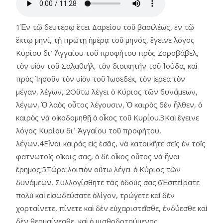
1Ἐν τῷ δευτέρῳ ἔτει Δαρείου τοῦ βασιλέως, ἐν τῷ
ἕκτῳ μηνί, τῇ πρώτῃ ἡμέρᾳ τοῦ μηνός, ἔγεινε λόγος
Κυρίου δι᾿ Ἀγγαίου τοῦ προφήτου πρὸς Ζοροβάβελ,
τὸν υἱὸν τοῦ Σαλαθιήλ, τὸν διοικητήν τοῦ Ἰούδα, καὶ
πρὸς Ἰησοῦν τὸν υἱὸν τοῦ Ἰωσεδέκ, τὸν ἱερέα τὸν
μέγαν, λέγων, 2Οὕτω λέγει ὁ Κύριος τῶν δυνάμεων,
λέγων, Ὁ λαὸς οὗτος λέγουσιν, Ὁ καιρὸς δὲν ἦλθεν, ὁ
καιρὸς νὰ οἰκοδομηθῇ ὁ οἶκος τοῦ Κυρίου.3Καὶ ἔγεινε
λόγος Κυρίου δι᾿ Ἀγγαίου τοῦ προφήτου,
λέγων,4Εἶναι καιρὸς εἰς ἐσᾶς, νὰ κατοικῆτε σεῖς ἐν τοῖς
φατνωτοῖς οἴκοις σας, ὁ δὲ οἶκος οὗτος νὰ ἦναι
ἔρημος;5Τώρα λοιπὸν οὕτω λέγει ὁ Κύριος τῶν
δυνάμεων, Συλλογίσθητε τὰς ὁδοὺς σας.6Ἐσπείρατε
πολὺ καὶ εἰσωδεύσατε ὀλίγον, τρώγετε καὶ δὲν
χορταίνετε, πίνετε καὶ δὲν εὐχαριστεῖσθε, ἐνδύεσθε καὶ
δὲν θερμαίνεσθε, καὶ ὁ μισθοδοτούμενος