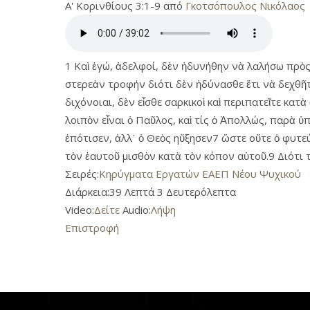
Α' Κορινθίους 3:1-9 από
Γκοτσόπουλος Νικόλαος
1 Καὶ ἐγώ, ἀδελφοί, δὲν ἠδυνήθην νὰ λαλήσω πρὸς
στερεὰν τροφήν διότι δὲν ἠδύνασθε ἔτι νὰ δεχθῆτε 
διχόνοιαι, δὲν εἶσθε σαρκικοὶ καὶ περιπατεῖτε κατ
λοιπὸν εἶναι ὁ Παῦλος, καὶ τίς ὁ Ἀπολλώς, παρὰ 
ἐπότισεν, ἀλλ᾿ ὁ Θεὸς ηὔξησεν7 ὥστε οὔτε ὁ φυτεύ
τὸν ἑαυτοῦ μισθὸν κατὰ τὸν κόπον αὑτοῦ.9 Διότι τ
Σειρές:
Κηρύγματα Εργατών ΕΑΕΠ Νέου Ψυχικού
Διάρκεια:
39 Λεπτά 3 Δευτερόλεπτα
Video:
Δείτε
Audio:
Λήψη
Επιστροφή