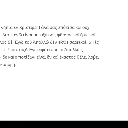
νήπια ἐν Χριστῷ.2 Γάλα σᾶς ἐπότισα καὶ οὐχὶ
 Διότι ἐνῷ εἶναι μεταξὺ σας φθόνος καὶ ἔρις καὶ
λλος δέ, Ἐγὼ τοῦ Ἀπολλώ δὲν εἶσθε σαρκικοί; 5 Τίς
εν εἰς ἕκαστον;6 Ἐγὼ ἐφύτευσα, ὁ Ἀπολλὼς
δὲ καὶ ὁ ποτίζων εἶναι ἕν καὶ ἕκαστος θέλει λάβει
ἰκοδομή.