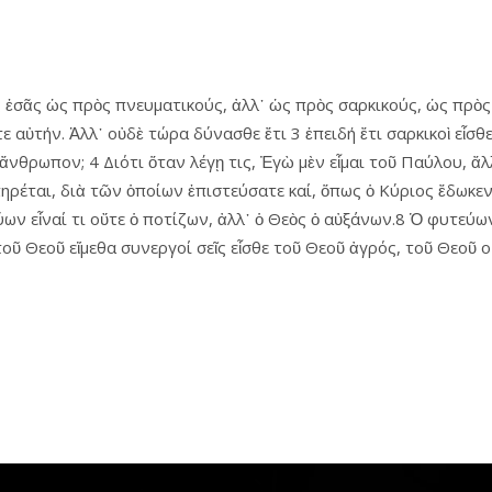
 ἐσᾶς ὡς πρὸς πνευματικούς, ἀλλ᾿ ὡς πρὸς σαρκικούς, ὡς πρὸς 
αὐτήν. Ἀλλ᾿ οὐδὲ τώρα δύνασθε ἔτι 3 ἐπειδή ἔτι σαρκικοὶ εἶσθε.
ὰ ἄνθρωπον; 4 Διότι ὅταν λέγῃ τις, Ἐγὼ μὲν εἶμαι τοῦ Παύλου, ἄ
ὑπηρέται, διὰ τῶν ὁποίων ἐπιστεύσατε καί, ὅπως ὁ Κύριος ἔδωκ
ων εἶναί τι οὔτε ὁ ποτίζων, ἀλλ᾿ ὁ Θεὸς ὁ αὐξάνων.8 Ὁ φυτεύων 
οῦ Θεοῦ εἴμεθα συνεργοί σεῖς εἶσθε τοῦ Θεοῦ ἀγρός, τοῦ Θεοῦ ο