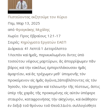
Πιστεύοντας εκζητούμε τον Κύριο
Πεμ, Μαρ 13, 2025
από
Φραγκάκης Μιχάλης
Χωρίο:
Προς Εβραίους 12:1-17
Σειρές:
Κηρύγματα Εργατών ΕΑΕΠ
Διάρκεια:
41 Λεπτά 1 Δετερόλεπτο
1Λοιπὸν καὶ ἡμεῖς, περικυκλωμένοι ὄντες ὑπὸ
τοσούτου νέφους μαρτύρων, ἄς ἀπορρίψωμεν πᾶν
βάρος καὶ τὴν εὐκόλως ἐμπεριπλέκουσαν ἡμᾶς
ἁμαρτίαν, καὶ ἄς τρέχωμεν μεθ᾿ ὑπομονῆς τὸν
προκείμενον εἰς ἡμᾶς ἀγῶνα,2ἀποβλέποντες εἰς τὸν
Ἰησοῦν, τὸν ἀρχηγὸν καὶ τελειωτήν τῆς πίστεως, ὅστις
ὑπὲρ τῆς χαρᾶς τῆς προκειμένης εἰς αὐτὸν ὑπέφερε
σταυρόν, καταφρονήσας τὴν αἰσχύνην, καὶ ἐκάθησεν
ἐν δεξιᾷ τοῦ θρόνου τοῦ Θεοῦ.3Διότι συλλογίσθητε