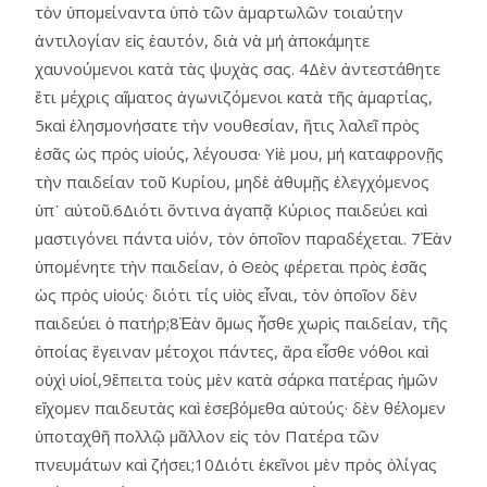
τὸν ὑπομείναντα ὑπὸ τῶν ἁμαρτωλῶν τοιαύτην
ἀντιλογίαν εἰς ἑαυτόν, διὰ νὰ μή ἀποκάμητε
χαυνούμενοι κατὰ τὰς ψυχὰς σας. 4Δὲν ἀντεστάθητε
ἔτι μέχρις αἵματος ἀγωνιζόμενοι κατὰ τῆς ἁμαρτίας,
5καὶ ἐλησμονήσατε τὴν νουθεσίαν, ἥτις λαλεῖ πρὸς
ἐσᾶς ὡς πρὸς υἱούς, λέγουσα· Υἱὲ μου, μή καταφρονῇς
τὴν παιδείαν τοῦ Κυρίου, μηδὲ ἀθυμῇς ἐλεγχόμενος
ὑπ᾿ αὐτοῦ.6Διότι ὅντινα ἀγαπᾷ Κύριος παιδεύει καὶ
μαστιγόνει πάντα υἱόν, τὸν ὁποῖον παραδέχεται. 7Ἐὰν
ὑπομένητε τὴν παιδείαν, ὁ Θεὸς φέρεται πρὸς ἐσᾶς
ὡς πρὸς υἱούς· διότι τίς υἱὸς εἶναι, τὸν ὁποῖον δὲν
παιδεύει ὁ πατήρ;8Ἐὰν ὅμως ἦσθε χωρὶς παιδείαν, τῆς
ὁποίας ἔγειναν μέτοχοι πάντες, ἄρα εἶσθε νόθοι καὶ
οὐχὶ υἱοί,9ἔπειτα τοὺς μὲν κατὰ σάρκα πατέρας ἡμῶν
εἴχομεν παιδευτὰς καὶ ἐσεβόμεθα αὐτούς· δὲν θέλομεν
ὑποταχθῆ πολλῷ μᾶλλον εἰς τὸν Πατέρα τῶν
πνευμάτων καὶ ζήσει;10Διότι ἐκεῖνοι μὲν πρὸς ὀλίγας