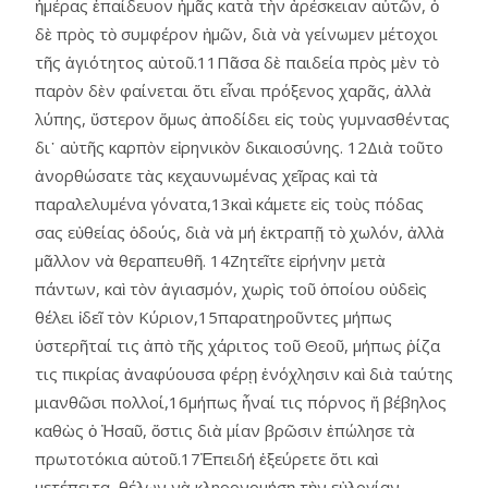
ἡμέρας ἐπαίδευον ἡμᾶς κατὰ τὴν ἀρέσκειαν αὑτῶν, ὁ
δὲ πρὸς τὸ συμφέρον ἡμῶν, διὰ νὰ γείνωμεν μέτοχοι
τῆς ἁγιότητος αὐτοῦ.11Πᾶσα δὲ παιδεία πρὸς μὲν τὸ
παρὸν δὲν φαίνεται ὅτι εἶναι πρόξενος χαρᾶς, ἀλλὰ
λύπης, ὕστερον ὅμως ἀποδίδει εἰς τοὺς γυμνασθέντας
δι᾿ αὐτῆς καρπὸν εἰρηνικὸν δικαιοσύνης. 12Διὰ τοῦτο
ἀνορθώσατε τὰς κεχαυνωμένας χεῖρας καὶ τὰ
παραλελυμένα γόνατα,13καὶ κάμετε εἰς τοὺς πόδας
σας εὐθείας ὁδούς, διὰ νὰ μή ἐκτραπῇ τὸ χωλόν, ἀλλὰ
μᾶλλον νὰ θεραπευθῆ. 14Ζητεῖτε εἰρήνην μετὰ
πάντων, καὶ τὸν ἁγιασμόν, χωρὶς τοῦ ὁποίου οὐδεὶς
θέλει ἰδεῖ τὸν Κύριον,15παρατηροῦντες μήπως
ὑστερῆταί τις ἀπὸ τῆς χάριτος τοῦ Θεοῦ, μήπως ῥίζα
τις πικρίας ἀναφύουσα φέρῃ ἐνόχλησιν καὶ διὰ ταύτης
μιανθῶσι πολλοί,16μήπως ἦναί τις πόρνος ἤ βέβηλος
καθὼς ὁ Ἠσαῦ, ὅστις διὰ μίαν βρῶσιν ἐπώλησε τὰ
πρωτοτόκια αὑτοῦ.17Ἐπειδή ἐξεύρετε ὅτι καὶ
μετέπειτα, θέλων νὰ κληρονομήσῃ τὴν εὐλογίαν,