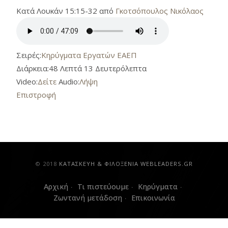
Κατά Λουκάν 15:15-32 από
Γκοτσόπουλος Νικόλαος
Σειρές:
Κηρύγματα Εργατών ΕΑΕΠ
Διάρκεια:
48 Λεπτά 13 Δευτερόλεπτα
Video:
Δείτε
Audio:
Λήψη
Επιστροφή
© 2018
ΚAΤΑΣΚΕΥΗ & ΦΙΛΟΞΕΝΙΑ WEBLEADERS.GR
Αρχική
Τι πιστεύουμε
Κηρύγματα
Ζωντανή μετάδοση
Επικοινωνία