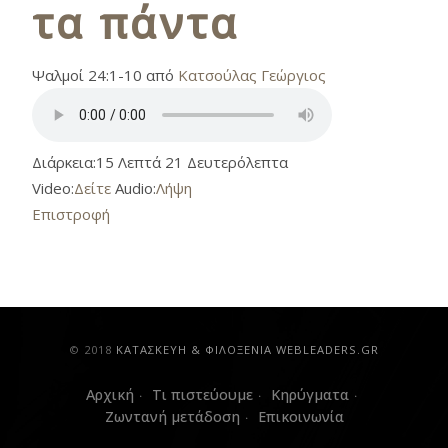
τα πάντα
Ψαλμοί 24:1-10 από
Κατσούλας Γεώργιος
Διάρκεια:
15 Λεπτά 21 Δευτερόλεπτα
Video:
Δείτε
Audio:
Λήψη
Επιστροφή
© 2018
ΚAΤΑΣΚΕΥΗ & ΦΙΛΟΞΕΝΙΑ WEBLEADERS.GR
Αρχική
Τι πιστεύουμε
Κηρύγματα
Ζωντανή μετάδοση
Επικοινωνία