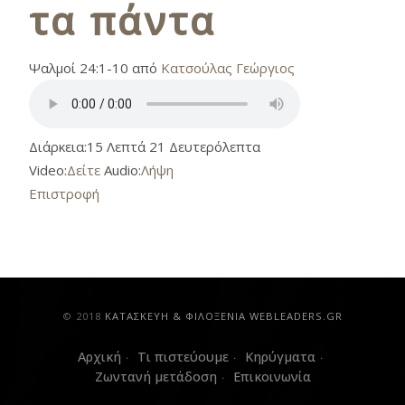
τα πάντα
Ψαλμοί 24:1-10 από
Κατσούλας Γεώργιος
Διάρκεια:
15 Λεπτά 21 Δευτερόλεπτα
Video:
Δείτε
Audio:
Λήψη
Επιστροφή
© 2018
ΚAΤΑΣΚΕΥΗ & ΦΙΛΟΞΕΝΙΑ WEBLEADERS.GR
Αρχική
Τι πιστεύουμε
Κηρύγματα
Ζωντανή μετάδοση
Επικοινωνία