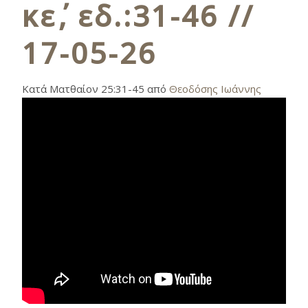
κε΄, εδ.:31-46 //
17-05-26
Κατά Ματθαίον 25:31-45 από
Θεοδόσης Ιωάννης