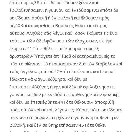
ἐποτίσαμεν;38πότε δὲ σὲ εἴδομεν ξένον καὶ
ἐφιλοξενήσαμεν, ἤ γυμνὸν καὶ ἐνεδύσαμεν;39πότε δὲ
σὲ εἴδομεν ἀσθενῆ ἤ ἐν φυλακῇ καὶ ἤλθομεν πρὸς
σέ;40Καὶ ἀποκριθεὶς ὁ Βασιλεὺς θέλει εἰπεῖ πρὸς
αὐτούς· Ἀληθῶς σᾶς λέγω, καθ᾿ ὅσον ἐκάμετε εἰς ἕνα
τούτων τῶν ἀδελφῶν μου τῶν ἐλαχίστων, εἰς ἐμὲ
ἐκάμετε. 41Τότε θέλει εἰπεῖ καὶ πρὸς τοὺς ἐξ
ἀριστερῶν· Ὑπάγετε ἀπ᾿ ἐμοῦ οἱ κατηραμένοι εἰς τὸ
πῦρ τὸ αἰώνιον, τὸ ἡτοιμασμένον διὰ τὸν διάβολον καὶ
τοὺς ἀγγέλους αὐτοῦ.42Διότι ἐπείνασα, καὶ δὲν μοὶ
ἐδώκατε νὰ φάγω, ἐδίψησα, καὶ δὲν μὲ
ἐποτίσατε,43ξένος ἤμην, καὶ δὲν μὲ ἐφιλοξενήσατε,
γυμνός, καὶ δὲν μὲ ἐνεδύσατε, ἀσθενής καὶ ἐν φυλακῇ,
καὶ δὲν μὲ ἐπεσκέφθητε.44Τότε θέλουσιν ἀποκριθῆ
πρὸς αὐτὸν καὶ αὐτοί, λέγοντες· Κύριε, πότε σὲ εἴδομεν
πεινῶντα ἤ διψῶντα ἤ ξένον ἤ γυμνὸν ἤ ἀσθενῆ ἤ ἐν
φυλακῇ, καὶ δὲν σὲ ὑπηρετήσαμεν;45Τότε θέλει