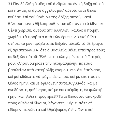
31Ὅταν δὲ ἔλθῃ ὁ ύἱὸς τοῦ ἀνθρώπου ἐν τῇ δόξῃ αὐτοῦ
καὶ πάντες οἱ ἅγιοι ἄγγελοι μετ᾿ αὐτοῦ, τότε θέλει
καθήσει ἐπὶ τοῦ θρόνου τῆς δόξης αὐτοῦ,32καὶ
θέλουσι συναχθῆ ἔμπροσθεν αὐτοῦ πάντα τὰ ἔθνη, καὶ
θέλει χωρίσει αὐτοὺς ἀπ᾿ ἀλλήλων, καθὼς ὁ ποιμήν
χωρίζει τὰ πρόβατα ἀπὸ τῶν ἐριφίων,33καὶ θέλει
στήσει τὰ μὲν πρόβατα ἐκ δεξιῶν αὐτοῦ, τὰ δὲ ἐρίφια
ἐξ ἀριστερῶν.34Τότε ὁ Βασιλεὺς θέλει εἰπεῖ πρὸς τοὺς
ἐκ δεξιῶν αὐτοῦ· Ἔλθετε οἱ εὐλογημένοι τοῦ Πατρὸς
μου, κληρονομήσατε τὴν ἡτοιμασμένην εἰς ἐσᾶς
βασιλείαν ἀπὸ καταβολῆς κόσμου.35Διότι ἐπείνασα,
καὶ μοὶ ἐδώκατε νὰ φάγω, ἐδίψησα, καὶ μὲ ἐποτίσατε,
ξένος ἤμην, καὶ μὲ ἐφιλοξενήσατε,36γυμνός, καὶ μὲ
ἐνεδύσατε, ἠσθένησα, καὶ μὲ ἐπεσκέφθητε, ἐν φυλακῇ
ἤμην, καὶ ἤλθετε πρὸς ἐμέ.37Τότε θέλουσιν ἀποκριθῆ
πρὸς αὐτὸν οἱ δίκαιοι, λέγοντες· Κύριε, πότε σὲ
εἴδομεν πεινῶντα καὶ ἐθρέψαμεν, ἤ διψῶντα καὶ