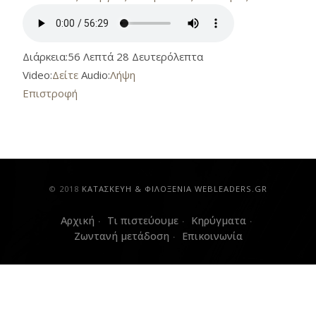
Διάρκεια:
56 Λεπτά 28 Δευτερόλεπτα
Video:
Δείτε
Audio:
Λήψη
Επιστροφή
© 2018
ΚAΤΑΣΚΕΥΗ & ΦΙΛΟΞΕΝΙΑ WEBLEADERS.GR
Αρχική
Τι πιστεύουμε
Κηρύγματα
Ζωντανή μετάδοση
Επικοινωνία