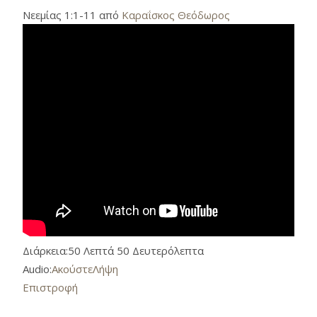
Νεεμίας 1:1-11 από
Καραΐσκος Θεόδωρος
Διάρκεια:
50 Λεπτά 50 Δευτερόλεπτα
Audio:
Ακούστε
Λήψη
Επιστροφή