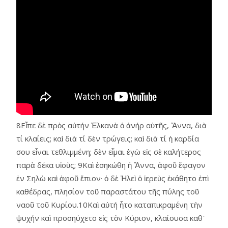
8Εἶπε δὲ πρὸς αὐτήν Ἐλκανὰ ὁ ἀνήρ αὐτῆς, Ἄννα, διὰ
τί κλαίεις; καὶ διὰ τί δὲν τρώγεις; καὶ διὰ τί ἡ καρδία
σου εἶναι τεθλιμμένη; δὲν εἶμαι ἐγὼ εἰς σὲ καλήτερος
παρὰ δέκα υἱοὺς; 9Καὶ ἐσηκώθη ἡ Ἄννα, ἀφοῦ ἔφαγον
ἐν Σηλὼ καὶ ἀφοῦ ἔπιον· ὁ δὲ Ἠλεὶ ὁ ἱερεὺς ἐκάθητο ἐπὶ
καθέδρας, πλησίον τοῦ παραστάτου τῆς πύλης τοῦ
ναοῦ τοῦ Κυρίου.10Καὶ αὐτή ἦτο καταπικραμένη τὴν
ψυχήν καὶ προσηύχετο εἰς τὸν Κύριον, κλαίουσα καθ᾿