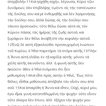
ὑπερβολήν.11Καὶ ηὐχήθη εὐχήν, λέγουσα, Κύριε τῶν
δυνάμεων, ἐὰν ἐπιβλέψῃς τῳόντι εἰς τὴν ταπείνωσιν
τῆς δούλης σου καὶ μὲ ἐνθυμηθῇς καὶ δὲν λησμονήσῃς
τὴν δούλην σου, ἀλλὰ δώσῃς εἰς τὴν δούλην σου
τέκνον ἀρσενικόν, τότε θέλω δώσει αὐτὸ εἰς τὸν
Κύριον πάσας τὰς ἡμέρας τῆς ζωῆς αὐτοῦ, καὶ
ξυράφιον δὲν θέλει ἀναβῆ ἐπὶ τὴν κεφαλήν αὐτοῦ.
12Ἐνῷ δὲ αὐτή ἐξηκολούθει προσευχομένη ἐνώπιον
τοῦ Κυρίου, ὁ Ἠλεὶ παρετήρει τὸ στόμα αὐτῆς.13Πλήν
ἡ Ἄννα αὐτή ἐλάλει ἐν τῇ καρδίᾳ αὑτῆς· μόνον τὰ
χείλη αὐτῆς ἐκινοῦντο, ἀλλ᾿ ἡ φωνή αὐτῆς δὲν
ἠκούετο· ὅθεν ὁ Ἠλεὶ ἐνόμισεν ὅτι ἦτο
μεθυσμένη.14Καὶ εἶπε πρὸς αὐτήν ὁ Ἠλεί, Ἕως πότε
θέλεις εἶσθαι μεθύουσα; ἀπόβαλε τὸν οἶνόν σου ἀπὸ
σοῦ. 15Καὶ ἀπεκρίθη ἡ Ἄννα καὶ εἶπεν, Οὐχί, κύριέ μου,
ἐγὼ εἶμαι γυνή κατατεθλιμμένη τὴν ψυχήν· οὔτε οἶνον
οὔτε σίκερα δὲν ἔπιον, ἀλλ᾿ ἐξέχεα τὴν ψυχήν μου
ἐνώπιον τοῦ Κυρίου·16μή ὑπολάβῃς τὴν δούλην σου