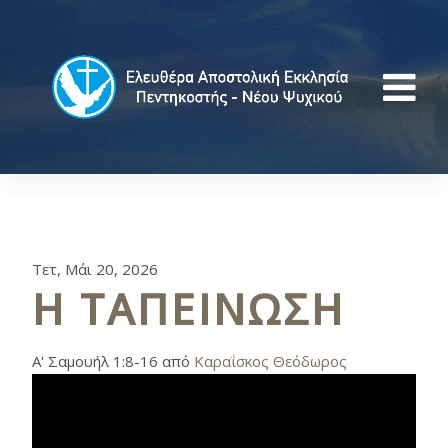
Τετ, Μάι 20, 2026
Η ΤΑΠΕΙΝΩΣΗ
Α' Σαμουήλ 1:8-16 από
Καραΐσκος Θεόδωρος