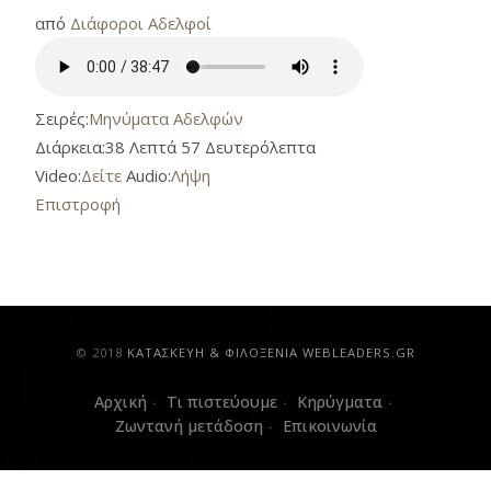
από
Διάφοροι Αδελφοί
Σειρές:
Μηνύματα Αδελφών
Διάρκεια:
38 Λεπτά 57 Δευτερόλεπτα
Video:
Δείτε
Audio:
Λήψη
Επιστροφή
© 2018
ΚAΤΑΣΚΕΥΗ & ΦΙΛΟΞΕΝΙΑ WEBLEADERS.GR
Αρχική
Τι πιστεύουμε
Κηρύγματα
Ζωντανή μετάδοση
Επικοινωνία