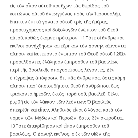
εἰς τὸν οἶκον αὑτοῦ· και ἔχων τὰς θυρίδας τοῦ
κοιτῶνος αὑτοῦ ἀνεῳγμένας πρὸς τὴν Ἱερουσαλήμ,
ἔπιπτεν ἐπὶ τὰ γόνατα αὑτοῦ τρὶς τῆς ἡμέρας,
προσευχόμενος καὶ δοξολογῶν ἐνώπιον τοῦ Θεοῦ
αὑτοῦ, καθὼς ἔκαμνε πρότερον. 11Τότε οἱ ἄνθρωποι
ἐκεῖνοι συνήχθησαν καὶ εὕρηκαν τὸν Δανιήλ κάμνοντα
αἴτησιν καὶ ἱκετεύοντα ἐνώπιον τοῦ Θεοῦ αὑτοῦ.12Ὅθεν
προσελθόντες ἐλάλησαν ἔμπροσθεν τοῦ βασιλέως
περὶ τῆς βασιλικῆς ἀπαγορεύσεως λέγοντες, Δὲν
ὑπέγραψας ἀπόφασιν, ὅτι πᾶς ἄνθρωπος, ὅστις κάμῃ
αἴτησιν παρ᾿ ὁποιουδήποτε θεοῦ ἤ ἀνθρώπου, ἕως
τριάκοντα ἡμερῶν, ἐκτὸς παρὰ σοῦ, βασιλεῦ, θέλει
ῥιφθῆ εἰς τὸν λάκκον τῶν λεόντων; Ὁ βασιλεὺς
ἀπεκρίθη καὶ εἶπεν, Ἀληθινὸς εἶναι ὁ λόγος, κατὰ τὸν
νόμον τῶν Μήδων καὶ Περσῶν, ὅστις δὲν ἀκυροῦται.
13Τότε ἀπεκρίθησαν καὶ εἶπον ἔμπροσθεν τοῦ
βασιλέως, Ὁ Δανιήλ ἐκεῖνος, ὁ ἐκ τῶν υἱῶν τῆς