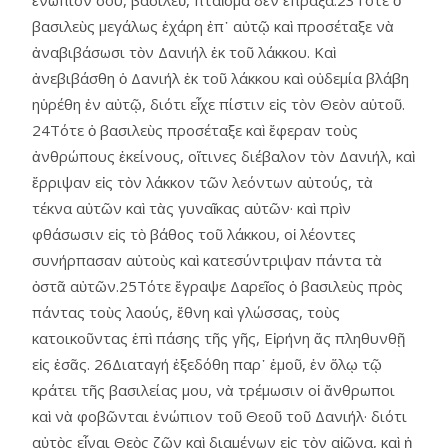
βασιλεὺς μεγάλως ἐχάρη ἐπ᾿ αὐτῷ καὶ προσέταξε νὰ
ἀναβιβάσωσι τὸν Δανιήλ ἐκ τοῦ λάκκου. Καὶ
ἀνεβιβάσθη ὁ Δανιήλ ἐκ τοῦ λάκκου καὶ οὐδεμία βλάβη
ηὑρέθη ἐν αὐτῷ, διότι εἶχε πίστιν εἰς τὸν Θεὸν αὑτοῦ.
24Τότε ὁ βασιλεὺς προσέταξε καὶ ἔφεραν τοὺς
ἀνθρώπους ἐκείνους, οἵτινες διέβαλον τὸν Δανιήλ, καὶ
ἔρριψαν εἰς τὸν λάκκον τῶν λεόντων αὐτούς, τὰ
τέκνα αὐτῶν καὶ τὰς γυναῖκας αὐτῶν· καὶ πρὶν
φθάσωσιν εἰς τὸ βάθος τοῦ λάκκου, οἱ λέοντες
συνήρπασαν αὐτοὺς καὶ κατεσύντριψαν πάντα τὰ
ὀστᾶ αὐτῶν.25Τότε ἔγραψε Δαρεῖος ὁ βασιλεὺς πρὸς
πάντας τοὺς λαούς, ἔθνη καὶ γλώσσας, τοὺς
κατοικοῦντας ἐπὶ πάσης τῆς γῆς, Εἰρήνη ἄς πληθυνθῇ
εἰς ἐσᾶς. 26Διαταγή ἐξεδόθη παρ᾿ ἐμοῦ, ἐν ὅλῳ τῷ
κράτει τῆς βασιλείας μου, νὰ τρέμωσιν οἱ ἄνθρωποι
καὶ νὰ φοβῶνται ἐνώπιον τοῦ Θεοῦ τοῦ Δανιήλ· διότι
αὐτὸς εἶναι Θεὸς ζῶν καὶ διαμένων εἰς τὸν αἰῶνα, καὶ ἡ