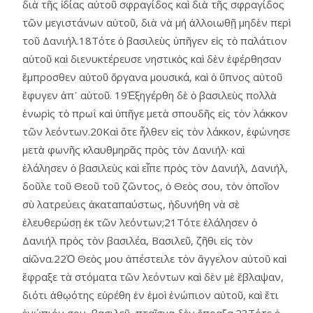
διὰ τῆς ἰδίας αὑτοῦ σφραγίδος καὶ διὰ τῆς σφραγίδος
τῶν μεγιστάνων αὑτοῦ, διὰ νὰ μή ἀλλοιωθῇ μηδὲν περὶ
τοῦ Δανιήλ.18Τότε ὁ βασιλεὺς ὑπῆγεν εἰς τὸ παλάτιον
αὑτοῦ καὶ διενυκτέρευσε νηστικὸς καὶ δὲν ἐφέρθησαν
ἔμπροσθεν αὐτοῦ ὄργανα μουσικά, καὶ ὁ ὕπνος αὐτοῦ
ἔφυγεν ἀπ᾿ αὐτοῦ. 19Ἐξηγέρθη δὲ ὁ βασιλεὺς πολλὰ
ἐνωρὶς τὸ πρωΐ καὶ ὑπῆγε μετὰ σπουδῆς εἰς τὸν λάκκον
τῶν λεόντων.20Καὶ ὅτε ἦλθεν εἰς τὸν λάκκον, ἐφώνησε
μετὰ φωνῆς κλαυθμηρᾶς πρὸς τὸν Δανιήλ· καὶ
ἐλάλησεν ὁ βασιλεὺς καὶ εἶπε πρὸς τὸν Δανιήλ, Δανιήλ,
δοῦλε τοῦ Θεοῦ τοῦ ζῶντος, ὁ Θεὸς σου, τὸν ὁποῖον
σὺ λατρεύεις ἀκαταπαύστως, ἠδυνήθη νὰ σὲ
ἐλευθερώσῃ ἐκ τῶν λεόντων;21Τότε ἐλάλησεν ὁ
Δανιήλ πρὸς τὸν βασιλέα, Βασιλεῦ, ζῆθι εἰς τὸν
αἰῶνα.22Ὁ Θεὸς μου ἀπέστειλε τὸν ἄγγελον αὑτοῦ καὶ
ἔφραξε τὰ στόματα τῶν λεόντων καὶ δὲν μὲ ἔβλαψαν,
διότι ἀθῳότης εὑρέθη ἐν ἐμοὶ ἐνώπιον αὐτοῦ, καὶ ἔτι
ἐνώπιόν σου, βασιλεῦ, πταῖσμα δὲν ἔπραξα.23Τότε ὁ