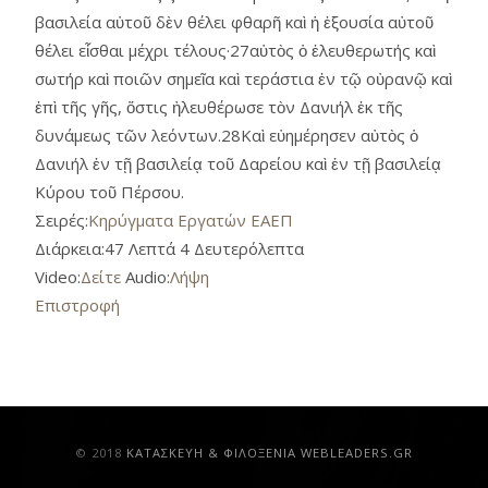
βασιλεία αὐτοῦ δὲν θέλει φθαρῆ καὶ ἡ ἐξουσία αὐτοῦ
θέλει εἶσθαι μέχρι τέλους·27αὐτὸς ὁ ἐλευθερωτής καὶ
σωτήρ καὶ ποιῶν σημεῖα καὶ τεράστια ἐν τῷ οὐρανῷ καὶ
ἐπὶ τῆς γῆς, ὅστις ἠλευθέρωσε τὸν Δανιήλ ἐκ τῆς
δυνάμεως τῶν λεόντων.28Καὶ εὐημέρησεν αὐτὸς ὁ
Δανιήλ ἐν τῇ βασιλείᾳ τοῦ Δαρείου καὶ ἐν τῇ βασιλείᾳ
Κύρου τοῦ Πέρσου.
Σειρές:
Κηρύγματα Εργατών ΕΑΕΠ
Διάρκεια:
47 Λεπτά 4 Δευτερόλεπτα
Video:
Δείτε
Audio:
Λήψη
Επιστροφή
© 2018
ΚAΤΑΣΚΕΥΗ & ΦΙΛΟΞΕΝΙΑ WEBLEADERS.GR