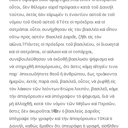
οὗτοι, δὲν θέλομεν εὑρεῖ πρόφασιν κατὰ τοῦ Δανιήλ
τούτου, ἐκτὸς ἐὰν εὕρωμέν τι ἐναντίον αὐτοῦ ἐκ τοῦ
νόμου τοῦ Θεοῦ αὐτοῦ. 6Τότε οἱ πρόεδροι καὶ οἱ
σατράπαι οὗτοι συνήχθησαν εἰς τὸν βασιλέα καὶ εἶπον
οὕτω πρὸς αὐτόν· Βασιλεῦ Δαρεῖε, ζῆθι εἰς τὸν
αἰῶνα.7Πάντες οἱ πρόεδροι τοῦ βασιλείου, οἱ διοικηταὶ
καὶ οἱ σατράπαι, οἱ αὐλικοὶ καὶ οἱ τοπάρχαι,
συνεβουλεύθησαν νὰ ἐκδοθῇ βασιλικὸν ψήφισμα καὶ
νὰ στηριχθῆ ἀπαγόρευσις, ὅτι ὅστις κάμῃ αἴτησίν τινα
παρ᾿ ὁποιουδήποτε θεοῦ ἤ ἀνθρώπου, ἕως τριάκοντα
ἡμερῶν, ἐκτὸς παρὰ σοῦ, βασιλεῦ, οὗτος νὰ ῥιφθῇ εἰς
τὸν λάκκον τῶν λεόντων·8τώρα λοιπόν, βασιλεῦ, κάμε
τὴν ἀπαγόρευσιν καὶ ὑπόγραψον τὸ ψήφισμα, διὰ νὰ
μή ἀλλαχθῇ, κατὰ τὸν νόμον τῶν Μήδων καὶ Περσῶν,
ὅστις δὲν ἀκυροῦται.9Ὅθεν ὁ βασιλεὺς Δαρεῖος
ὑπέγραψε τὴν γραφήν καὶ τὴν ἀπαγόρευσιν.10Καὶ ὁ
Δανιήλ, καθὼς ἔμαθεν ὅτι ὑπεγράφη ἡ γραφή, εἰσῆλθεν