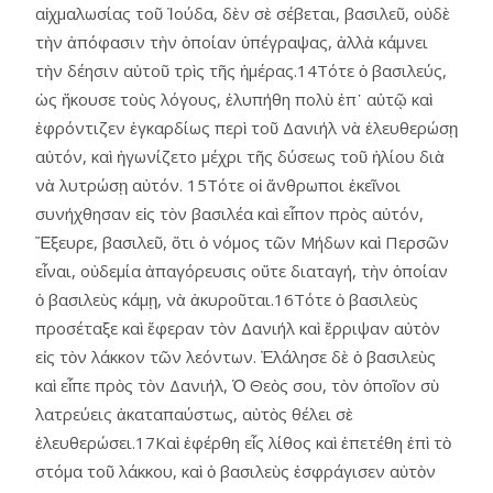
αἰχμαλωσίας τοῦ Ἰούδα, δὲν σὲ σέβεται, βασιλεῦ, οὐδὲ
τὴν ἀπόφασιν τὴν ὁποίαν ὑπέγραψας, ἀλλὰ κάμνει
τὴν δέησιν αὑτοῦ τρὶς τῆς ἡμέρας.14Τότε ὁ βασιλεύς,
ὡς ἤκουσε τοὺς λόγους, ἐλυπήθη πολὺ ἐπ᾿ αὐτῷ καὶ
ἐφρόντιζεν ἐγκαρδίως περὶ τοῦ Δανιήλ νὰ ἐλευθερώσῃ
αὐτόν, καὶ ἠγωνίζετο μέχρι τῆς δύσεως τοῦ ἡλίου διὰ
νὰ λυτρώσῃ αὐτόν. 15Τότε οἱ ἄνθρωποι ἐκεῖνοι
συνήχθησαν εἰς τὸν βασιλέα καὶ εἶπον πρὸς αὐτόν,
Ἔξευρε, βασιλεῦ, ὅτι ὁ νόμος τῶν Μήδων καὶ Περσῶν
εἶναι, οὐδεμία ἀπαγόρευσις οὔτε διαταγή, τὴν ὁποίαν
ὁ βασιλεὺς κάμῃ, νὰ ἀκυροῦται.16Τότε ὁ βασιλεὺς
προσέταξε καὶ ἔφεραν τὸν Δανιήλ καὶ ἔρριψαν αὐτὸν
εἰς τὸν λάκκον τῶν λεόντων. Ἐλάλησε δὲ ὁ βασιλεὺς
καὶ εἶπε πρὸς τὸν Δανιήλ, Ὁ Θεὸς σου, τὸν ὁποῖον σὺ
λατρεύεις ἀκαταπαύστως, αὐτὸς θέλει σὲ
ἐλευθερώσει.17Καὶ ἐφέρθη εἷς λίθος καὶ ἐπετέθη ἐπὶ τὸ
στόμα τοῦ λάκκου, καὶ ὁ βασιλεὺς ἐσφράγισεν αὐτὸν