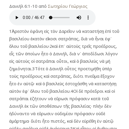
Δανιήλ 6:1-10 από
Σωτηρίου Γεώργιος
1Ἀρεστὸν ἐφάνη εἰς τὸν Δαρεῖον νὰ καταστήσῃ ἐπὶ τοῦ
βασιλείου ἑκατὸν εἴκοσι σατράπας, διὰ νὰ ἦναι ἐφ᾿
ὅλου τοῦ βασιλείου·2καὶ ἐπ᾿ αὐτοὺς τρεῖς προέδρους,
εἷς τῶν ὁποίων ἦτο ὁ Δανιήλ, διὰ ν᾿ ἀποδίδωσι λόγον
εἰς αὐτοὺς οἱ σατράπαι οὗτοι, καὶ ὁ βασιλεὺς νὰ μή
ζημιόνηται.3Τότε ὁ Δανιήλ οὗτος προετιμήθη ὑπὲρ
τοὺς προέδρους καὶ σατράπας, διότι πνεῦμα ἔξοχον
ἦτο ἐν αὐτῷ· καὶ ὁ βασιλεὺς ἐστοχάσθη νὰ καταστήσῃ
αὐτὸν ἐφ᾿ ὅλου τοῦ βασιλείου.4Οἱ δὲ πρόεδροι καὶ οἱ
σατράπαι ἐζήτουν νὰ εὕρωσι πρόφασιν κατὰ τοῦ
Δανιήλ ἐκ τῶν ὑποθέσεων τῆς βασιλείας· πλήν δὲν
ἠδύναντο νὰ εὕρωσιν οὐδεμίαν πρόφασιν οὐδὲ
ἁμάρτημα· διότι ἦτο πιστός, καὶ δὲν εὑρέθη ἐν αὐτῷ
οὐδὲν σφάλμα οὐδὲ ἁμάρτημα.5Καὶ εἶπον οἱ ἄνθρωποι