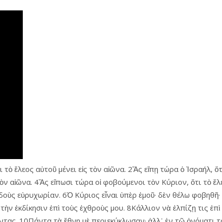
 τὸ ἔλεος αὐτοῦ μένει εἰς τὸν αἰῶνα. 2Ἄς εἴπῃ τώρα ὁ Ἰσραήλ, ὅτ
τὸν αἰῶνα. 4Ἄς εἴπωσι τώρα οἱ φοβούμενοι τὸν Κύριον, ὅτι τὸ ἔλ
δοὺς εὐρυχωρίαν. 6Ὁ Κύριος εἶναι ὑπὲρ ἐμοῦ· δὲν θέλω φοβηθῆ· 
 τὴν ἐκδίκησιν ἐπὶ τοὺς ἐχθροὺς μου. 8Κάλλιον νὰ ἐλπίζῃ τις ἐ
χοντας. 10Πάντα τὰ ἔθνη μὲ περιεκύκλωσαν· ἀλλ᾿ ἐν τῷ ὀνόματι