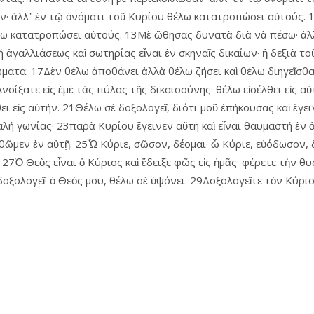
ν· ἀλλ᾿ ἐν τῷ ὀνόματι τοῦ Κυρίου θέλω κατατροπώσει αὐτούς.
λω κατατροπώσει αὐτούς. 13Μὲ ὤθησας δυνατὰ διὰ νὰ πέσω· ἀλλ᾿
νή ἀγαλλιάσεως καὶ σωτηρίας εἶναι ἐν σκηναῖς δικαίων· ἡ δεξιὰ 
ματα. 17Δὲν θέλω ἀποθάνει ἀλλὰ θέλω ζήσει καὶ θέλω διηγεῖσθ
νοίξατε εἰς ἐμὲ τὰς πύλας τῆς δικαιοσύνης· θέλω εἰσέλθει εἰς α
θει εἰς αὐτήν. 21Θέλω σὲ δοξολογεῖ, διότι μοῦ ἐπήκουσας καὶ ἔγε
λή γωνίας· 23παρὰ Κυρίου ἔγεινεν αὕτη καὶ εἶναι θαυμαστή ἐν 
θῶμεν ἐν αὐτῇ. 25Ὦ Κύριε, σῶσον, δέομαι· ὦ Κύριε, εὐόδωσον, 
 27Ὁ Θεὸς εἶναι ὁ Κύριος καὶ ἔδειξε φῶς εἰς ἡμᾶς· φέρετε τὴν 
δοξολογεῖ· ὁ Θεὸς μου, θέλω σὲ ὑψόνει. 29Δοξολογεῖτε τὸν Κύριον