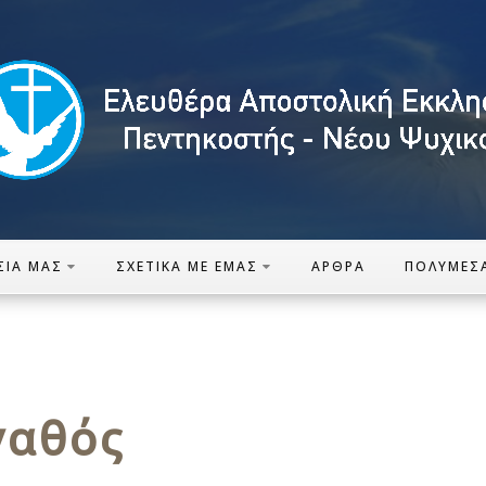
ΣΊΑ ΜΑΣ
ΣΧΕΤΙΚΆ ΜΕ ΕΜΆΣ
ΆΡΘΡΑ
ΠΟΛΥΜΈΣ
γαθός