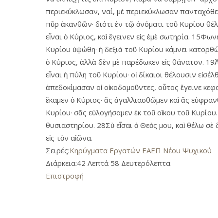
περιεκύκλωσαν, ναί, μὲ περιεκύκλωσαν πανταχόθε
πῦρ ἀκανθῶν· διότι ἐν τῷ ὀνόματι τοῦ Κυρίου θέ
εἶναι ὁ Κύριος, καὶ ἔγεινεν εἰς ἐμὲ σωτηρία. 15Φω
Κυρίου ὑψώθη· ἡ δεξιὰ τοῦ Κυρίου κάμνει κατορθώ
ὁ Κύριος, ἀλλὰ δὲν μὲ παρέδωκεν εἰς θάνατον. 19Ἀ
εἶναι ἡ πύλη τοῦ Κυρίου· οἱ δίκαιοι θέλουσιν εἰσέλ
ἀπεδοκίμασαν οἱ οἰκοδομοῦντες, οὗτος ἔγεινε κεφα
ἔκαμεν ὁ Κύριος· ἄς ἀγαλλιασθῶμεν καὶ ἄς εὐφραν
Κυρίου· σᾶς εὐλογήσαμεν ἐκ τοῦ οἴκου τοῦ Κυρίου.
θυσιαστηρίου. 28Σὺ εἶσαι ὁ Θεὸς μου, καὶ θέλω σὲ 
εἰς τὸν αἰῶνα.
Σειρές:
Κηρύγματα Εργατών ΕΑΕΠ Νέου Ψυχικού
Διάρκεια:
42 Λεπτά 58 Δευτερόλεπτα
Επιστροφή