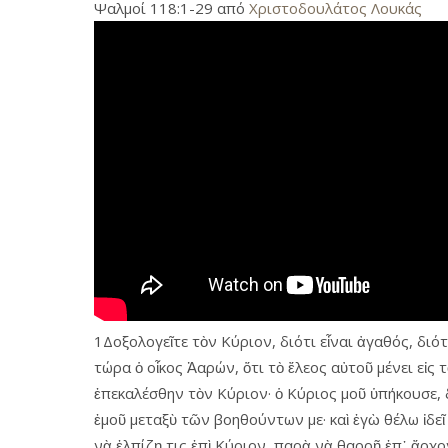
Ψαλμοί 118:1-29 από
Χριστοδουλάτος Λουκάς
1Δοξολογεῖτε τὸν Κύριον, διότι εἶναι ἀγαθός, διότι
τώρα ὁ οἶκος Ἀαρών, ὅτι τὸ ἔλεος αὐτοῦ μένει εἰς 
ἐπεκαλέσθην τὸν Κύριον· ὁ Κύριος μοῦ ὑπήκουσε, 
ἐμοῦ μεταξὺ τῶν βοηθούντων με· καὶ ἐγὼ θέλω ἰδεῖ
νὰ ἐλπίζῃ τις ἐπὶ Κύριον, παρὰ νὰ θαρρῇ ἐπ᾿ ἄρ