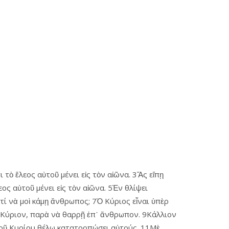
ι τὸ ἔλεος αὐτοῦ μένει εἰς τὸν αἰῶνα. 3Ἄς εἴπῃ
εος αὐτοῦ μένει εἰς τὸν αἰῶνα. 5Ἐν θλίψει
τί νὰ μοὶ κάμῃ ἄνθρωπος; 7Ὁ Κύριος εἶναι ὑπὲρ
πὶ Κύριον, παρὰ νὰ θαρρῇ ἐπ᾿ ἄνθρωπον. 9Κάλλιον
 τοῦ Κυρίου θέλω κατατροπώσει αὐτούς. 11Μὲ