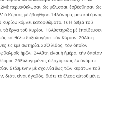
 12Μὲ περιεκύκλωσαν ὡς μέλισσαι· ἐσβέσθησαν ὡς
 ὁ Κύριος μὲ ἐβοήθησε. 14Δύναμίς μου καὶ ὕμνος
τοῦ Κυρίου κάμνει κατορθώματα. 16Ἡ δεξιὰ τοῦ
αι τὰ ἔργα τοῦ Κυρίου. 18Αὐστηρῶς μὲ ἐπαίδευσεν
ὐτὰς καὶ θέλω δοξολογήσει τὸν Κύριον. 20Αὕτη
ινες εἰς ἐμὲ σωτηρία. 22Ὁ λίθος, τὸν ὁποῖον
ὀφθαλμοῖς ἡμῶν. 24Αὕτη εἶναι ἡ ἡμέρα, τὴν ὁποίαν
δέομαι. 26Εὐλογημένος ὁ ἐρχόμενος ἐν ὀνόματι
θυσίαν δεδεμένην μὲ σχοινία ἕως τῶν κεράτων τοῦ
, διότι εἶναι ἀγαθός, διότι τὸ ἔλεος αὐτοῦ μένει