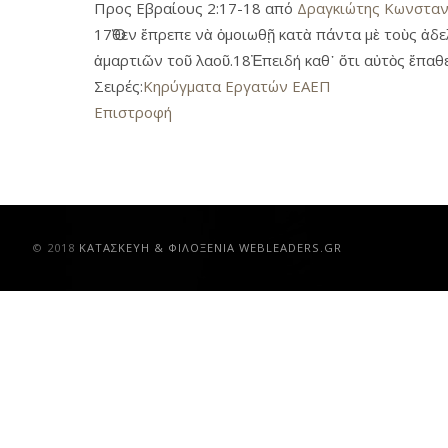
Προς Εβραίους 2:17-18 από
Δραγκιώτης Κωνσταν
17Ὅθεν ἔπρεπε νὰ ὁμοιωθῇ κατὰ πάντα μὲ τοὺς ἀδελ
ἁμαρτιῶν τοῦ λαοῦ.18Ἐπειδή καθ᾿ ὅτι αὐτὸς ἔπαθ
Σειρές:
Κηρύγματα Εργατών ΕΑΕΠ
Επιστροφή
© 2018
ΚAΤΑΣΚΕΥΗ & ΦΙΛΟΞΕΝΙΑ WEBLEADERS.GR