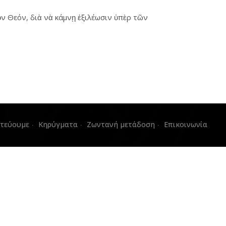
ὸν Θεόν, διὰ νὰ κάμνῃ ἐξιλέωσιν ὑπὲρ τῶν
στεύουμε
Κηρύγματα
Ζωντανή μετάδοση
Επικοινωνία