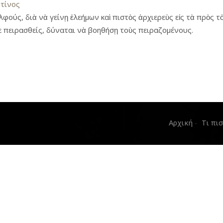
τίνος
φούς, διὰ νὰ γείνῃ ἐλεήμων καὶ πιστὸς ἀρχιερεὺς εἰς τὰ πρὸς τ
ε πειρασθείς, δύναται νὰ βοηθήσῃ τοὺς πειραζομένους.
Αρχική
Τι πι