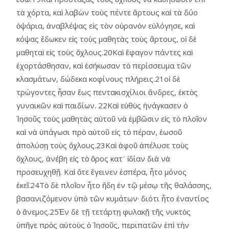
τὰ χόρτα, καὶ λαβὼν τοὺς πέντε ἄρτους καὶ τὰ δύο
ὀψάρια, ἀναβλέψας εἰς τὸν οὐρανὸν εὐλόγησε, καὶ
κόψας ἔδωκεν εἰς τοὺς μαθητὰς τοὺς ἄρτους, οἱ δὲ
μαθηταὶ εἰς τοὺς ὄχλους.20Καὶ ἔφαγον πάντες καὶ
ἐχορτάσθησαν, καὶ ἐσήκωσαν τὸ περίσσευμα τῶν
κλασμάτων, δώδεκα κοφίνους πλήρεις.21οἱ δὲ
τρώγοντες ἦσαν ἕως πεντακισχίλιοι ἄνδρες, ἐκτὸς
γυναικῶν καὶ παιδίων. 22Καὶ εὐθὺς ἠνάγκασεν ὁ
Ἰησοῦς τοὺς μαθητὰς αὑτοῦ νὰ ἐμβῶσιν εἰς τὸ πλοῖον
καὶ νὰ ὑπάγωσι πρὸ αὐτοῦ εἰς τὸ πέραν, ἑωσοῦ
ἀπολύσῃ τοὺς ὄχλους.23Καὶ ἀφοῦ ἀπέλυσε τοὺς
ὄχλους, ἀνέβη εἰς τὸ ὄρος κατ᾿ ἰδίαν διὰ νὰ
προσευχηθῇ. Καὶ ὅτε ἔγεινεν ἑσπέρα, ἦτο μόνος
ἐκεῖ.24Τὸ δὲ πλοῖον ἦτο ἤδη ἐν τῷ μέσῳ τῆς θαλάσσης,
βασανιζόμενον ὑπὸ τῶν κυμάτων· διότι ἦτο ἐναντίος
ὁ ἄνεμος.25Ἐν δὲ τῇ τετάρτῃ φυλακῇ τῆς νυκτὸς
ὑπῆγε πρὸς αὐτοὺς ὁ Ἰησοῦς, περιπατῶν ἐπὶ τὴν