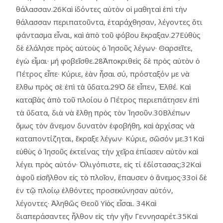
θάλασσαν.26Καὶ ἰδόντες αὐτὸν οἱ μαθηταὶ ἐπὶ τὴν
θάλασσαν περιπατοῦντα, ἐταράχθησαν, λέγοντες ὅτι
φάντασμα εἶναι, καὶ ἀπὸ τοῦ φόβου ἔκραξαν.27Εὐθὺς
δὲ ἐλάλησε πρὸς αὐτοὺς ὁ Ἰησοῦς λέγων· Θαρσεῖτε,
ἐγὼ εἶμαι· μή φοβεῖσθε.28Ἀποκριθεὶς δὲ πρὸς αὐτὸν ὁ
Πέτρος εἶπε· Κύριε, ἐὰν ἦσαι σύ, πρόσταξόν με νὰ
ἔλθω πρὸς σὲ ἐπὶ τὰ ὕδατα.29Ὁ δὲ εἶπεν, Ἐλθέ. Καὶ
καταβὰς ἀπὸ τοῦ πλοίου ὁ Πέτρος περιεπάτησεν ἐπὶ
τὰ ὕδατα, διὰ νὰ ἔλθῃ πρὸς τὸν Ἰησοῦν.30Βλέπων
ὅμως τὸν ἄνεμον δυνατὸν ἐφοβήθη, καὶ ἀρχίσας νὰ
καταποντίζηται, ἔκραξε λέγων· Κύριε, σῶσόν με.31Καὶ
εὐθὺς ὁ Ἰησοῦς ἐκτείνας τὴν χεῖρα ἐπίασεν αὐτὸν καὶ
λέγει πρὸς αὐτόν· Ὀλιγόπιστε, εἰς τί ἐδίστασας;32Καὶ
ἀφοῦ εἰσῆλθον εἰς τὸ πλοῖον, ἔπαυσεν ὁ ἄνεμος·33οἱ δὲ
ἐν τῷ πλοίῳ ἐλθόντες προσεκύνησαν αὐτόν,
λέγοντες· Ἀληθῶς Θεοῦ Υἱὸς εἶσαι. 34Καὶ
διαπεράσαντες ἦλθον εἰς τὴν γῆν Γεννησαρέτ.35Καὶ