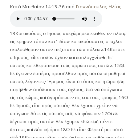
Κατά Ματθαίον 14:13-36 από
Γιαννόπουλος Ηλίας
13Καὶ ἀκούσας ὁ Ἰησοῦς ἀνεχώρησεν ἐκεῖθεν ἐν πλοίῳ
εἰς ἔρημον τόπον κατ᾿ ἰδίαν· καὶ ἀκούσαντες οἱ ὄχλοι
ἠκολούθησαν αὐτὸν πεζοὶ ἀπὸ τῶν πόλεων.14Καὶ ὅτε
ὁ Ἰησοῦς, εἶδε πολὺν ὄχλον καὶ ἐσπλαγχνίσθη δι᾿
αὐτοὺς καὶ ἐθεράπευσε τοὺς ἀρρώστους αὐτῶν. 15Ὅτε
δὲ ἔγεινεν ἑσπέρα, προσῆλθον πρὸς αὐτὸν οἱ μαθηταὶ
αὐτοῦ, λέγοντες· Ἔρημος εἶναι ὁ τόπος καὶ ἡ ὥρα ἤδη
παρῆλθεν· ἀπόλυσον τοὺς ὄχλους, διὰ νὰ ὑπάγωσιν
εἰς τὰς κώμας καὶ ἀγοράσωσιν εἰς ἑαυτοὺς τροφάς.16Ὁ
δὲ Ἰησοῦς εἶπε πρὸς αὐτούς· Δὲν ἔχουσι χρείαν νὰ
ὑπάγωσι· δότε εἰς αὐτοὺς σεῖς νὰ φάγωσιν.17Οἱ δὲ
λέγουσι πρὸς αὐτόν· Δὲν ἔχομεν ἐδὼ εἰμή πέντε
ἄρτους καὶ δύο ὀψάρια.18Ὁ δὲ εἶπε· Φέρετέ μοι αὐτὰ
ἐδώ.19Καὶ προστάξας τοὺς ὄχλους νὰ καθήσωσιν ἐπὶ