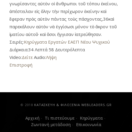
γνωρίσαντες αὐτὸν οἱ ἄνθρωποι τοῦ τόπου ἐκείνου,
ἀπέστειλαν εἰς ὅλην τὴν περίχωρον ἐκείνην καὶ
ἔφεραν πρὸς αὐτὸν πάντας τοὺς πάσχοντας,36καὶ
παρεκάλουν αὐτὸν νὰ ἐγγίσωσι μόνον τὸ ἄκρον τοῦ
ἱματίου αὐτοῦ· καὶ ὅσοι ἤγγισαν ἰατρεύθησαν.
Σειρές:
Κηρύγματα Εργατών ΕΑΕΠ Νέου Ψυχικού
Διάρκεια:
34 Λεπτά 58 Δευτερόλεπτα
Video:
Δείτε
Audio:
Λήψη
Επιστροφή
© 2018
ΚAΤΑΣΚΕΥΗ & ΦΙΛΟΞΕΝΙΑ WEBLEADERS.GR
Αρχική
Τι πιστεύουμε
Κηρύγματα
Ζωντανή μετάδοση
Επικοινωνία