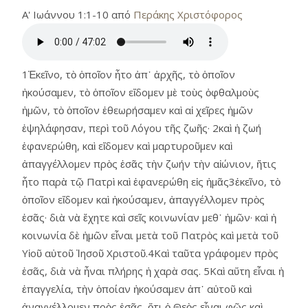
Α' Ιωάννου 1:1-10 από
Περάκης Χριστόφορος
1Ἐκεῖνο, τὸ ὁποῖον ἦτο ἀπ᾿ ἀρχῆς, τὸ ὁποῖον
ἠκούσαμεν, τὸ ὁποῖον εἴδομεν μὲ τοὺς ὀφθαλμοὺς
ἡμῶν, τὸ ὁποῖον ἐθεωρήσαμεν καὶ αἱ χεῖρες ἡμῶν
ἐψηλάφησαν, περὶ τοῦ Λόγου τῆς ζωῆς· 2καὶ ἡ ζωή
ἐφανερώθη, καὶ εἴδομεν καὶ μαρτυροῦμεν καὶ
ἀπαγγέλλομεν πρὸς ἐσᾶς τὴν ζωήν τὴν αἰώνιον, ἥτις
ἦτο παρὰ τῷ Πατρὶ καὶ ἐφανερώθη εἰς ἡμᾶς3ἐκεῖνο, τὸ
ὁποῖον εἴδομεν καὶ ἠκούσαμεν, ἀπαγγέλλομεν πρὸς
ἐσᾶς· διὰ νὰ ἔχητε καὶ σεῖς κοινωνίαν μεθ᾿ ἡμῶν· καὶ ἡ
κοινωνία δὲ ἡμῶν εἶναι μετὰ τοῦ Πατρὸς καὶ μετὰ τοῦ
Υἱοῦ αὐτοῦ Ἰησοῦ Χριστοῦ.4Καὶ ταῦτα γράφομεν πρὸς
ἐσᾶς, διὰ νὰ ἦναι πλήρης ἡ χαρὰ σας. 5Καὶ αὕτη εἶναι ἡ
ἐπαγγελία, τὴν ὁποίαν ἠκούσαμεν ἀπ᾿ αὐτοῦ καὶ
ἀναγγέλλομεν πρὸς ἐσᾶς, ὅτι ὁ Θεὸς εἶναι φῶς καὶ