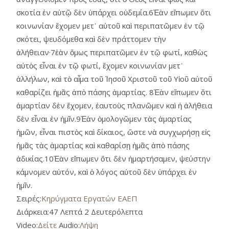
σκοτία ἐν αὐτῷ δὲν ὑπάρχει οὐδεμία.6Ἐὰν εἴπωμεν ὅτι
κοινωνίαν ἔχομεν μετ᾿ αὐτοῦ καὶ περιπατῶμεν ἐν τῷ
σκότει, ψευδόμεθα καὶ δὲν πράττομεν τὴν
ἀλήθειαν·7ἐὰν ὅμως περιπατῶμεν ἐν τῷ φωτί, καθὼς
αὐτὸς εἶναι ἐν τῷ φωτί, ἔχομεν κοινωνίαν μετ᾿
ἀλλήλων, καὶ τὸ αἷμα τοῦ Ἰησοῦ Χριστοῦ τοῦ Υἱοῦ αὐτοῦ
καθαρίζει ἡμᾶς ἀπὸ πάσης ἁμαρτίας. 8Ἐὰν εἴπωμεν ὅτι
ἁμαρτίαν δὲν ἔχομεν, ἑαυτοὺς πλανῶμεν καὶ ἡ ἀλήθεια
δὲν εἶναι ἐν ἡμῖν.9Ἐὰν ὁμολογῶμεν τὰς ἁμαρτίας
ἡμῶν, εἶναι πιστὸς καὶ δίκαιος, ὥστε νὰ συγχωρήσῃ εἰς
ἡμᾶς τὰς ἁμαρτίας καὶ καθαρίσῃ ἡμᾶς ἀπὸ πάσης
ἀδικίας.10Ἐὰν εἴπωμεν ὅτι δὲν ἡμαρτήσαμεν, ψεύστην
κάμνομεν αὐτόν, καὶ ὁ λόγος αὐτοῦ δὲν ὑπάρχει ἐν
ἡμῖν.
Σειρές:
Κηρύγματα Εργατών ΕΑΕΠ
Διάρκεια:
47 Λεπτά 2 Δευτερόλεπτα
Video:
Δείτε
Audio:
Λήψη