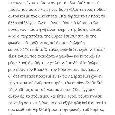
πτέρυγας ἔχοντα ἕκαστον· μὲ τὰς δύο ἐκάλυπτε τὸ
πρόσωπον αὑτοῦ καὶ μὲ τὰς δύο ἐκάλυπτε τοὺς πόδας
αὑτοῦ καὶ μὲ τὰς δύο ἐπέτα. 3Καὶ ἔκραζε τὸ ἕν πρὸς τὸ
ἄλλο καὶ ἔλεγεν, Ἃγιος, ἅγιος, ἅγιος ὁ Κύριος τῶν
δυνάμεων· πᾶσα ἡ γῆ εἶναι πλήρης τῆς δόξης αὐτοῦ.
4Καὶ οἱ παραστάται τῆς θύρας ἐσείσθησαν ἐκ τῆς
φωνῆς τοῦ κράζοντος, καὶ ὁ οἶκος ἐπλήσθη
καπνοῦ.5Τότε εἶπα, Ὦ τάλας ἐγώ· διότι ἐχάθην· ἐπειδή
εἶμαι ἄνθρωπος ἀκαθάρτων χειλέων καὶ κατοικῶ ἐν
μέσῳ λαοῦ ἀκαθάρτων χειλέων· ἐπειδή οἱ ὀφθαλμοὶ
μου εἶδον τὸν Βασιλέα, τὸν Κύριον τῶν δυνάμεων.
6Τότε ἐπέτασε πρὸς ἐμὲ ἕν ἐκ τῶν Σεραφείμ ἔχον ἐν
τῇ χειρὶ αὑτοῦ ἄνθρακα πυρός, τὸν ὁποῖον ἔλαβε διὰ
τῆς λαβίδος ἀπὸ τοῦ θυσιαστηρίου.7Καὶ ἤγγισεν
αὐτὸν εἰς τὸ στόμα μου καὶ εἶπεν, Ἰδού, τοῦτο ἤγγισε
τὰ χείλη σου· καὶ ἡ ἀνομία σου ἐξηλείφθη καὶ ἡ ἀμαρτία
σου ἐκαθαρίσθη. 8Καὶ ἤκουσα τὴν φωνήν τοῦ Κυρίου,