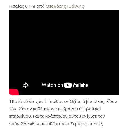
Ησαΐας 6:1-8 από
Θεοδόσης Ιωάννης
1Κατὰ τὸ ἔτος ἐν  ἀπέθανεν Ὀζίας ὁ βασιλεύς, εἶδον
τὸν Κύριον καθήμενον ἐπὶ θρόνου ὑψηλοῦ καὶ
ἐπηρμένου, καὶ τὸ κράσπεδον αὐτοῦ ἐγέμισε τὸν
ναόν.2Ἄνωθεν αὐτοῦ ἵσταντο Σεραφεὶμ ἀνὰ ἕξ