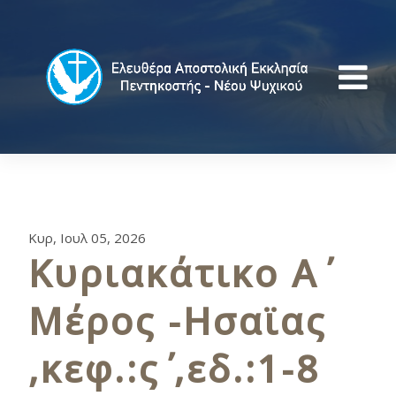
Κυρ, Ιουλ 05, 2026
Κυριακάτικο Α΄
Μέρος -Ησαϊας
,κεφ.:ς΄ ,εδ.:1-8