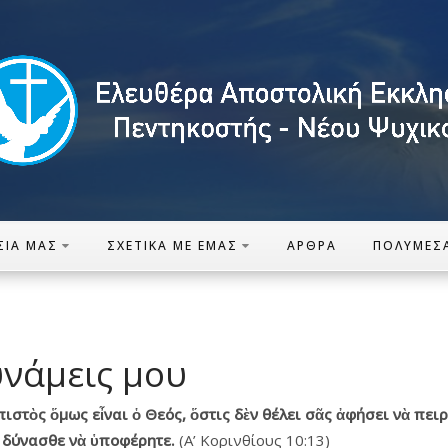
ΣΊΑ ΜΑΣ
ΣΧΕΤΙΚΆ ΜΕ ΕΜΆΣ
ΆΡΘΡΑ
ΠΟΛΥΜΈΣ
υνάμεις μου
πιστὸς
ὅμως
εἶναι
ὁ
Θεός
, ὅστις
δὲν
θέλει
σᾶς
ἀφήσει
νὰ
πειρ
δύνασθε
νὰ
ὑποφέρητε
.
(Α’ Κορινθίους 10:13)