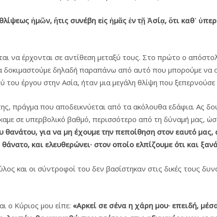
θλίψεως
ἡμῶν
, ἥτις
συνέβη
εἰς
ἡμᾶς
ἐν
τῇ
Ἀσίᾳ
, ὅτι
καθ᾿
ὑπερ
ται να έρχονται σε αντίθεση μεταξύ τους. Στο πρώτο ο απόστ
 θα δοκιμαστούμε δηλαδή παραπάνω από αυτό που μπορούμε να αν
ύ του έργου στην Ασία, ήταν μια μεγάλη θλίψη που ξεπερνούσε 
 της, πράγμα που αποδεικνύεται από τα ακόλουθα εδάφια. Ας δ
αμε σε υπερβολικό βαθμό, περισσότερο από τη δύναμή μας, ώσ
υ θανάτου, για να μη έχουμε την πεποίθηση στον εαυτό μας,
θάνατο, και ελευθερώνει· στον οποίο ελπίζουμε ότι και ξαν
λος και οι σύντροφοί του δεν βασίστηκαν στις δικές τους δυνά
ι ο Κύριος μου είπε:
«Aρκεί σε σένα η χάρη μου· επειδή,
μέσα