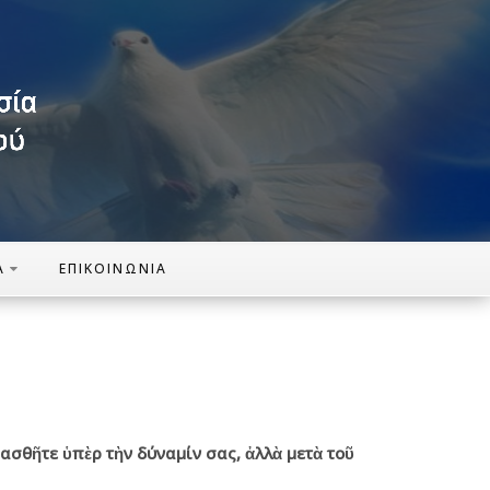
Α
ΕΠΙΚΟΙΝΩΝΊΑ
ασθῆτε
ὑπὲρ
τὴν
δύναμίν
σας
, ἀλλὰ
μετὰ
τοῦ