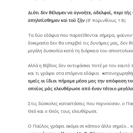
Διότι
δὲν
θέλομεν
νὰ
ἀγνοῆτε
, ἀδελφοί
, περὶ
τῆς
ἀπηλπίσθημεν
καὶ
τοῦ
ζῇν
(Β’ Κορινθίους 1:8)
Τα δύο εδάφια που παρατίθενται σήμερα, φαίνον
δοκιμασία δεν θα υπερβεί τις δυνάμεις μας, δεν
μεγάλη δυσκολία κατά τη διάρκεια του αποστολικο
Αλλά η Βίβλος δεν αντιφάσκει ποτέ με τον εαυτό
και τι γράφει στα επόμενα εδάφια .
«
στενοχωρηθήκ
εμείς οι ίδιοι πήραμε μέσα μας την απόφαση το
οποίος μάς ελευθέρωσε από έναν τέτοιο μεγάλο 
Στις δύσκολες καταστάσεις που περνούσαν, ο Παύ
Θεό και ο Θεός τους ελευθέρωσε.
Ο Παύλος γράφει ακόμα σε κάποιο άλλο σημείο… κα