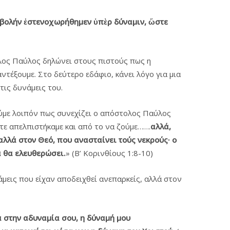
βολήν
ἐστενοχωρήθημεν
ὑπὲρ
δύναμιν
, ὥστε
ολος Παύλος δηλώνει στους πιστούς πως η
τέξουμε. Στο δεύτερο εδάφιο, κάνει λόγο για μια
τις δυνάμεις του.
ούμε λοιπόν πως συνεχίζει ο απόστολος Παύλος
τε απελπιστήκαμε και από το να ζούμε…….
αλλά,
 αλλά στον Θεό, που ανασταίνει τούς νεκρούς·
ο
ά θα ελευθερώσει.
»
(Β’ Κορινθίους 1:8-10)
μεις που είχαν αποδειχθεί ανεπαρκείς, αλλά στον
 στην αδυναμία σου
, η δύναμή μου