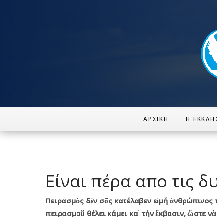
ΑΡΧΙΚΉ
Η ΕΚΚΛΗ
Είναι πέρα απο τις δ
Πειρασμὸς
δὲν
σᾶς
κατέλαβεν
εἰμή
ἀνθρώπινος
πειρασμοῦ
θέλει
κάμει
καὶ
τὴν
ἔκβασιν
, ὥστε
νὰ