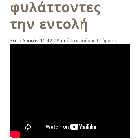
φυλάττοντες
την εντολή
Κατά Λουκάν 12:42-48 από
Κατσούλας Γεώργιος