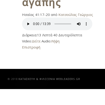
αγάπης
Ησαΐας 41:17-20 από
Κατσούλας Γεώργιος
Διάρκεια:
13 Λεπτά 40 Δευτερόλεπτα
Video:
Δείτε
Audio:
Λήψη
Επιστροφή
© 2018
ΚAΤΑΣΚΕΥΗ & ΦΙΛΟΞΕΝΙΑ WEBLEADERS.GR