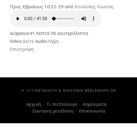
Προς Εβραίους 10:32-39 από
Κονδύλης Κώστας
Διάρκεια:
41 Λεπτά 58 Δευτερόλεπτα
Video:
Δείτε
Audio:
Λήψη
Επιστροφή
© 2018
ΚAΤΑΣΚΕΥΗ & ΦΙΛΟΞΕΝΙΑ WEBLEADERS.GR
Αρχική
Τι πιστεύουμε
Κηρύγματα
Ζωντανή μετάδοση
Επικοινωνία