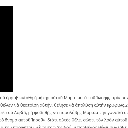
φοῦ ἠρραβωνίσθη ἡ μήτηρ αὐτοῦ Μαρία μετὰ τοῦ Ἰωσήφ, πρὶν συ
ή θέλων νὰ θεατρίσῃ αὐτήν, θέλησε νὰ ἀπολύσῃ αὐτήν κρυφίως.2
υἱὲ τοῦ Δαβίδ, μή φοβηθῇς νὰ παραλάβῃς Μαριὰμ τὴν γυναῖκά σο
ι τὸ ὄνομα αὐτοῦ Ἰησοῦν· διότι αὐτὸς θέλει σώσει τὸν λαὸν αὑ
ὰ τοῦ προφήτου, λέγοντος· 23Ἰδού, ἡ παρθένος θέλει συλλάβει κα