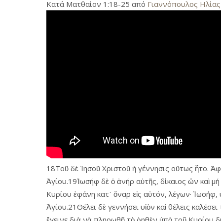
Κατά Ματθαίον 1:18-25 από
Γιαννόπουλος Ηλίας
18Τοῦ δὲ Ἰησοῦ Χριστοῦ ἡ γέννησις οὕτως ἦτο. Ἀ
Ἁγίου.19Ἰωσήφ δὲ ὁ ἀνήρ αὐτῆς, δίκαιος ὤν καὶ μ
Κυρίου ἐφάνη κατ᾿ ὄναρ εἰς αὐτόν, λέγων· Ἰωσήφ, 
Ἁγίου.21Θέλει δὲ γεννήσει υἱὸν καὶ θέλεις καλέσε
ἔγεινε διὰ νὰ πληρωθῇ τὸ ῥηθὲν ὑπὸ τοῦ Κυρίου δι