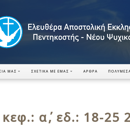
ΣΊΑ ΜΑΣ
ΣΧΕΤΙΚΆ ΜΕ ΕΜΆΣ
ΆΡΘΡΑ
ΠΟΛΥΜΈΣ
εφ.: α΄, εδ.: 18-25