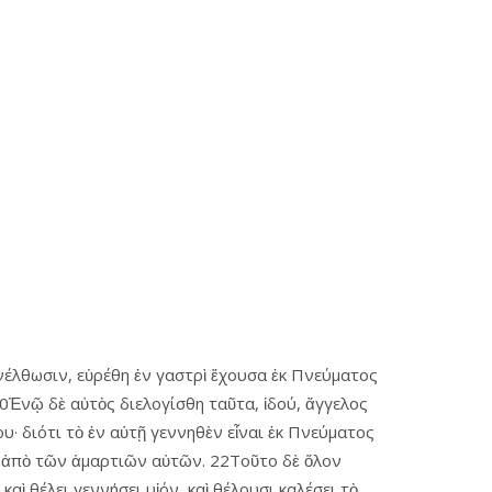
νέλθωσιν, εὑρέθη ἐν γαστρὶ ἔχουσα ἐκ Πνεύματος
0Ἐνῷ δὲ αὐτὸς διελογίσθη ταῦτα, ἰδού, ἄγγελος
υ· διότι τὸ ἐν αὐτῇ γεννηθὲν εἶναι ἐκ Πνεύματος
τοῦ ἀπὸ τῶν ἁμαρτιῶν αὐτῶν. 22Τοῦτο δὲ ὅλον
ὶ θέλει γεννήσει υἱόν, καὶ θέλουσι καλέσει τὸ