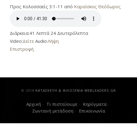
Προς Κολοσσαείς 3:1-11 από
Καραΐσκος Θεόδωρος
Διάρκεια:
41 Λεπτά 24 Δευτερόλεπτα
Video:
Δείτε
Audio:
Λήψη
Επιστροφή
© 2018
ΚAΤΑΣΚΕΥΗ & ΦΙΛΟΞΕΝΙΑ WEBLEADERS.GR
Αρχική
Τι πιστεύουμε
Κηρύγματα
Ζωντανή μετάδοση
Επικοινωνία