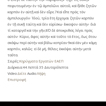
πεφυτευμένην ἐν τῷ ἀμπελῶνι αὑτοῦ, καὶ ἦλθε ζητῶν
καρπὸν ἐν αὐτῇ καὶ δὲν εὗρε.7Καὶ εἶπε πρὸς τὸν
ἀμπελουργόν· Ἰδού, τρία ἔτη ἔρχομαι ζητῶν καρπὸν
ἐν τῇ συκῇ ταύτῃ καὶ δὲν εὑρίσκω· ἔκκοψον αὐτήν· διὰ
τί καταργεῖ καὶ τὴν γῆν;8Ὁ δὲ ἀποκριθεὶς λέγει πρὸς
αὐτόν· Κύριε, ἄφες αὐτήν καὶ τοῦτο τὸ ἔτος, ἕως ὅτου
σκάψω περὶ αὐτήν καὶ βάλω κοπρίαν·9καὶ ἐὰν μὲν κάμῃ
καρπόν, καλῶς· εἰ δὲ μή, θέλεις ἐκκόψει αὐτήν μετὰ
ταῦτα.
Σειρές:
Κηρύγματα Εργατών ΕΑΕΠ
Διάρκεια:
44 Λεπτά 35 Δευτερόλεπτα
Video:
Δείτε
Audio:
Λήψη
Επιστροφή