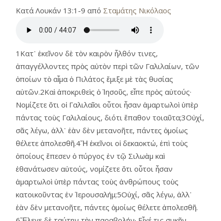
Κατά Λουκάν 13:1-9 από
Σταμάτης Νικόλαος
1Κατ᾿ ἐκεῖνον δὲ τὸν καιρὸν ἦλθόν τινες,
ἀπαγγέλλοντες πρὸς αὐτὸν περὶ τῶν Γαλιλαίων, τῶν
ὁποίων τὸ αἷμα ὁ Πιλάτος ἔμιξε μὲ τὰς θυσίας
αὐτῶν.2Καὶ ἀποκριθεὶς ὁ Ἰησοῦς, εἶπε πρὸς αὐτούς·
Νομίζετε ὅτι οἱ Γαλιλαῖοι οὗτοι ἦσαν ἁμαρτωλοὶ ὑπὲρ
πάντας τοὺς Γαλιλαίους, διότι ἔπαθον τοιαῦτα;3Οὐχί,
σᾶς λέγω, ἀλλ᾿ ἐὰν δὲν μετανοῆτε, πάντες ὁμοίως
θέλετε ἀπολεσθῆ.4Ἤ ἐκεῖνοι οἱ δεκαοκτώ, ἐπὶ τοὺς
ὁποίους ἔπεσεν ὁ πύργος ἐν τῷ Σιλωὰμ καὶ
ἐθανάτωσεν αὐτούς, νομίζετε ὅτι οὗτοι ἦσαν
ἁμαρτωλοὶ ὑπὲρ πάντας τοὺς ἀνθρώπους τοὺς
κατοικοῦντας ἐν Ἱερουσαλήμ;5Οὐχί, σᾶς λέγω, ἀλλ᾿
ἐὰν δὲν μετανοῆτε, πάντες ὁμοίως θέλετε ἀπολεσθῆ.
6Ἔλεγε δὲ ταύτην τὴν παραβολήν· Εἶχέ τις συκῆν